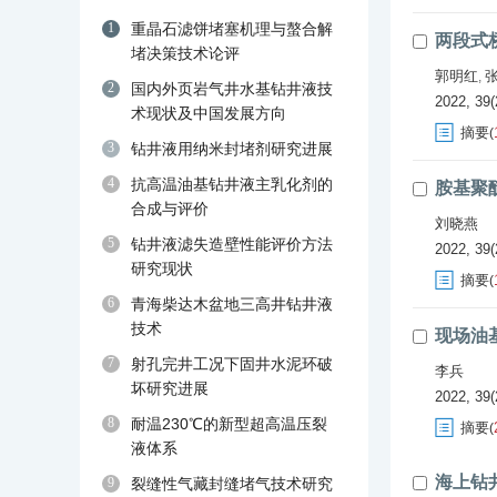
1
重晶石滤饼堵塞机理与螯合解
两段式桥
堵决策技术论评
郭明红
,
2
国内外页岩气井水基钻井液技
2022, 39(
术现状及中国发展方向
摘要
(
3
钻井液用纳米封堵剂研究进展
4
抗高温油基钻井液主乳化剂的
胺基聚
合成与评价
刘晓燕
5
钻井液滤失造壁性能评价方法
2022, 39(
研究现状
摘要
(
6
青海柴达木盆地三高井钻井液
技术
现场油
7
射孔完井工况下固井水泥环破
李兵
坏研究进展
2022, 39(
8
耐温230℃的新型超高温压裂
摘要
(
液体系
海上钻
9
裂缝性气藏封缝堵气技术研究