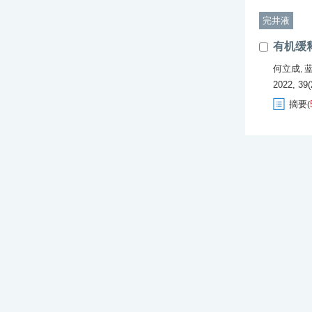
完井液
有机缓
何立成
,
2022, 39(
摘要
(