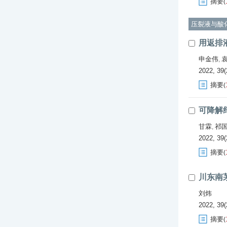
摘要
(
压裂液与酸
用返排
申金伟
,
2022, 39(
摘要
(
可降解
甘霖
祁
,
2022, 39(
摘要
(
川东南
刘炜
2022, 39(
摘要
(