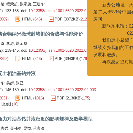
提升期刊编
史赫
程荣超
张家旗
王建华
,
,
,
量，本刊编
2): 133-138.
doi:
10.12358/j.issn.1001-5620.2022.02.001
进行变更。
2009
HTML
646
PDF (3072KB)
212
[施引文献]
17
)
(
)
(
)
(
)
新办公
第二大街83
聚合物纳米微球封堵剂的合成与性能评价
房间
褚奇
李涛
刘金华
,
,
新联系电话
2): 139-145.
doi:
10.12358/j.issn.1001-5620.2022.02.002
022-
2393
HTML
846
PDF (3943KB)
179
[施引文献]
14
)
(
)
(
)
(
)
我们衷
继续支持我
无土相油基钻井液
发展和进步。
再次感谢
文华
吴娇
张亚
,
,
2): 146-150.
doi:
10.12358/j.issn.1001-5620.2022.02.003
2031
HTML
1016
PDF (2130KB)
175
)
(
)
(
)
引文献]
10
(
)
压力对油基钻井液密度的影响规律及数学模型
李志强
聂强勇
梁益
蒋官澄
,
,
,