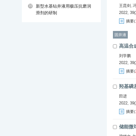
王昆剑
10
新型水基钻井液用极压抗磨润
,
滑剂的研制
2022, 39(
摘要
(
固井液
高温合
刘学鹏
2022, 39(
摘要
(
羟基磷
田进
2022, 39(
摘要
(
储能微