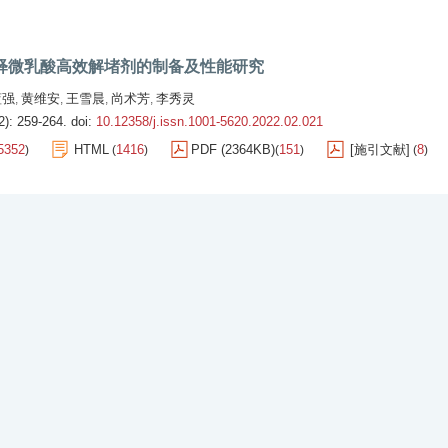
释微乳酸高效解堵剂的制备及性能研究
蓝强
黄维安
王雪晨
尚术芳
李秀灵
,
,
,
,
2): 259-264.
doi:
10.12358/j.issn.1001-5620.2022.02.021
5352
HTML
1416
PDF (2364KB)
151
[施引文献]
8
)
(
)
(
)
(
)