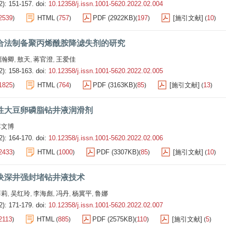
2): 151-157.
doi:
10.12358/j.issn.1001-5620.2022.02.004
2539
HTML
757
PDF (2922KB)
197
[施引文献]
10
)
(
)
(
)
(
)
合法制备聚丙烯酰胺降滤失剂的研究
刘瀚卿
敖天
蒋官澄
王爱佳
,
,
,
2): 158-163.
doi:
10.12358/j.issn.1001-5620.2022.02.005
1825
HTML
764
PDF (3163KB)
85
[施引文献]
13
)
(
)
(
)
(
)
性大豆卵磷脂钻井液润滑剂
李文博
2): 164-170.
doi:
10.12358/j.issn.1001-5620.2022.02.006
2433
HTML
1000
PDF (3307KB)
85
[施引文献]
10
)
(
)
(
)
(
)
块深井强封堵钻井液技术
薛莉
吴红玲
李海彪
冯丹
杨冀平
鲁娜
,
,
,
,
,
2): 171-179.
doi:
10.12358/j.issn.1001-5620.2022.02.007
2113
HTML
885
PDF (2575KB)
110
[施引文献]
5
)
(
)
(
)
(
)