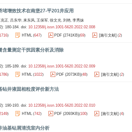
堵增效技术在南堡27-平201井应用
张克正
吕东华
来东风
王保军
徐文光
刘艳
李秀妹
,
,
,
,
,
,
2): 180-184.
doi:
10.12358/j.issn.1001-5620.2022.02.008
1716
HTML
647
PDF (2741KB)
69
[施引文献]
2
)
(
)
(
)
(
)
醚含量测定干扰因素分析及消除
2): 185-189.
doi:
10.12358/j.issn.1001-5620.2022.02.009
1786
HTML
1022
PDF (2073KB)
48
[施引文献]
2
)
(
)
(
)
(
)
基钻井液固相粒度评价新方法
2): 190-193.
doi:
10.12358/j.issn.1001-5620.2022.02.010
2149
HTML
742
PDF (2093KB)
100
[施引文献]
4
)
(
)
(
)
(
)
井油基钻屑清洗室内分析