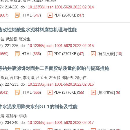
刘和兴
王成龙
黄静
沈晟达
柳华杰
,
,
,
,
2): 214-220.
doi:
10.12358/j.issn.1001-5620.2022.02.014
1607
HTML
547
PDF (2640KB)
47
)
(
)
(
)
渣改性铝酸盐水泥材料腐蚀机理与性能
倩芸
武治强
张党生
,
,
2): 221-226.
doi:
10.12358/j.issn.1001-5620.2022.02.015
1669
HTML
636
PDF (2707KB)
47
[施引文献]
10
)
(
)
(
)
(
)
蔽钻井液滤饼对固井二界面胶结质量的影响与提高措施
赵殊勋
高启轩
李明泽
吕宝玉
左天鹏
郑怡杰
程小伟
,
,
,
,
,
,
2): 227-233.
doi:
10.12358/j.issn.1001-5620.2022.02.016
2041
HTML
656
PDF (3776KB)
55
[施引文献]
6
)
(
)
(
)
(
)
井水泥浆用降失水剂GT-1的制备及性能
代清
霍锦华
李杨
,
,
2): 234-240.
doi:
10.12358/j.issn.1001-5620.2022.02.017