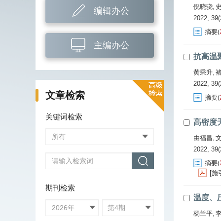
倪晓骁
,
编辑办公
2022, 39(
摘要
(
主编办公
抗高温
黄乘升
,
2022, 39(
文章检索
摘要
(
关键词检索
高密度
由福昌
,
2022, 39(
摘要
(
[施
期刊检索
温度、
杨兰平
,