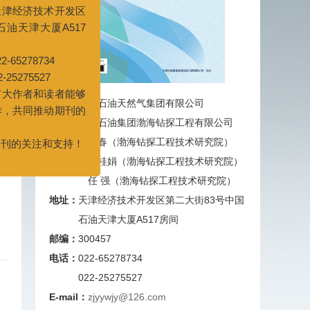
辑部的办公效率和服务质
辑部办公地点及联系电话已
地址：天津经济技术开发区
号中国石油天津大厦A517
主管：
中国石油天然气集团有限公司
：022-65278734
主办：
中国石油集团渤海钻探工程有限公司
25275527
心希望广大作者和读者能够
主编：
陈世春（渤海钻探工程技术研究院）
们的工作，共同推动期刊的
副主编：
汪桂娟（渤海钻探工程技术研究院）
任 强（渤海钻探工程技术研究院）
您对期刊的关注和支持！
地址：
天津经济技术开发区第二大街83号中国
石油天津大厦A517房间
邮编：
300457
电话：
022-65278734
022-25275527
E-mail：
zjyywjy@126.com