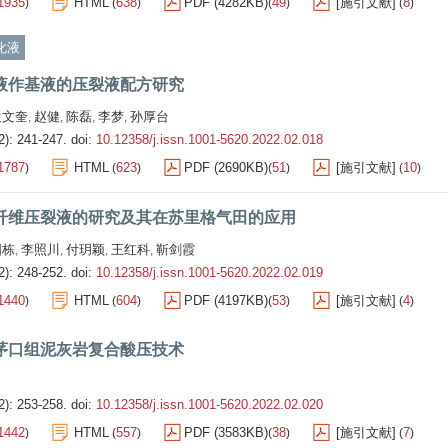
1935
HTML
638
PDF (4282KB)
49
[施引文献]
8
)
(
)
(
)
(
)
化液
液作基液的压裂液配方研究
袁文奎
赵健
陈磊
李梦
孙厚台
,
,
,
,
2): 241-247.
doi:
10.12358/j.issn.1001-5620.2022.02.018
1787
HTML
623
PDF (2690KB)
51
[施引文献]
10
)
(
)
(
)
(
)
纤维压裂液的研究及其在苏里格气田的应用
国栋
李照川
付玥颖
王红科
靳剑霞
,
,
,
,
2): 248-252.
doi:
10.12358/j.issn.1001-5620.2022.02.019
1440
HTML
604
PDF (4197KB)
53
[施引文献]
4
)
(
)
(
)
(
)
茅口组泥灰岩复合酸压技术
2): 253-258.
doi:
10.12358/j.issn.1001-5620.2022.02.020
1442
HTML
557
PDF (3583KB)
38
[施引文献]
7
)
(
)
(
)
(
)