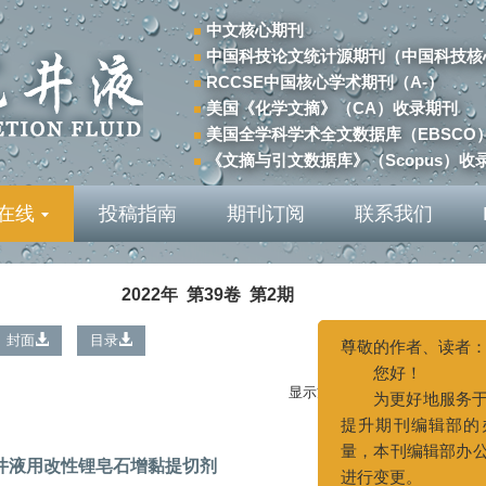
中文核心期刊
中国科技论文统计源期刊（中国科技核
RCCSE中国核心学术期刊（A-）
美国《化学文摘》（CA）收录期刊
美国全学科学术全文数据库（EBSCO
《文摘与引文数据库》（Scopus）收
在线
投稿指南
期刊订阅
联系我们
2022年 第39卷 第2期
封面
目录
上一期
|
下一
显示方式:
尊敬的作者、
您好！
井液用改性锂皂石增黏提切剂
为更好