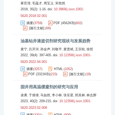
蒋官澄
毛蕴才
周宝义
宋然然
,
,
,
2018, 35(2): 1-16.
doi:
10.3969/j.issn.1001-
5620.2018.02.001
摘要
3759
PDF (4562KB)
602
(
)
(
)
[施引文献]
68
(
)
油基钻井液提切剂研究现状与发展趋势
黄宁
吕开河
孙金声
刘敬平
黄贤斌
王宗轮
徐哲
,
,
,
,
,
,
2022, 39(4): 397-405.
doi:
10.12358/j.issn.1001-
5620.2022.04.001
摘要
3257
HTML
1052
(
)
(
)
PDF (3321KB)
215
[施引文献]
18
(
)
(
)
固井用高温缓凝剂的研究与应用
凌勇
于倩倩
马如然
李小林
张呈星
郑其林
林志辉
,
,
,
,
,
,
2023, 40(2): 209-215.
doi:
10.12358/j.issn.1001-
5620.2023.02.009
摘要
3201
HTML
909