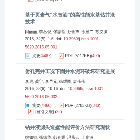
基于页岩气“水替油”的高性能水基钻井液
技术
闫丽丽
李丛俊
张志磊
孙金声
徐显广
苏义脑
,
,
,
,
,
2015, 32(5): 1-6.
doi:
10.3969/j.issn.1001-
5620.2015.05.001
摘要
4487
PDF (5117KB)
490
(
)
(
)
射孔完井工况下固井水泥环破坏研究进展
李进
龚宁
李早元
韩耀图
袁伟伟
,
,
,
,
2016, 33(6): 10-16.
doi:
10.3969/j.issn.1001-
5620.2016.06.002
摘要
4466
PDF (2703KB)
843
(
)
(
)
[施引文献]
32
(
)
钻井液滤失造壁性能评价方法研究现状
姚如钢
张振华
彭春耀
冯燕云
丁光波
,
,
,
,