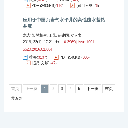
(
)
(
)
PDF (2405KB)
110
[施引文献]
6
(
)
(
)
应用于中国页岩气水平井的高性能水基钻
井液
龙大清
樊相生
王昆
范建国
罗人文
,
,
,
,
2016, 33(1): 17-21.
doi:
10.3969/j.issn.1001-
5620.2016.01.004
摘要
3137
PDF (540KB)
336
(
)
(
)
[施引文献]
47
(
)
首页
上一页
1
2
3
4
5
下一页
末页
共:5页