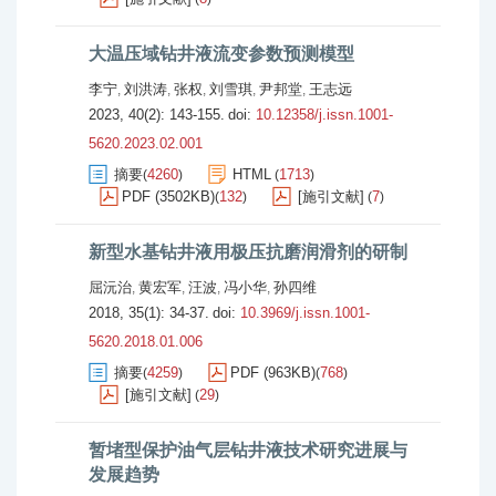
大温压域钻井液流变参数预测模型
李宁
刘洪涛
张权
刘雪琪
尹邦堂
王志远
,
,
,
,
,
2023, 40(2): 143-155.
doi:
10.12358/j.issn.1001-
5620.2023.02.001
摘要
4260
HTML
1713
(
)
(
)
PDF (3502KB)
132
[施引文献]
7
(
)
(
)
新型水基钻井液用极压抗磨润滑剂的研制
屈沅治
黄宏军
汪波
冯小华
孙四维
,
,
,
,
2018, 35(1): 34-37.
doi:
10.3969/j.issn.1001-
5620.2018.01.006
摘要
4259
PDF (963KB)
768
(
)
(
)
[施引文献]
29
(
)
暂堵型保护油气层钻井液技术研究进展与
发展趋势