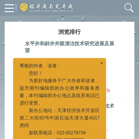
浏览排行
水平井和斜井井眼清洁技术研究进展及展
望
x
尊敬的作者、读者：
常晓峰
孙金声
王清臣
,
,
您好！
2023, 40(1): 1-19.
doi:
10.12358/j.issn.1001-
为更好地服务于广大作者和读者，
5620.2023.01.001
提升期刊编辑部的办公效率和服务质
摘要
14040
HTML
4217
(
)
(
)
量，本刊编辑部办公地点及联系电话已
PDF (3943KB)
368
[施引文献]
23
(
)
(
)
进行变更。
新办公地址：天津经济技术开发区
重晶石滤饼堵塞机理与螯合解堵决策技术
第二大街83号中国石油天津大厦A517
论评
房间
韦仲进
周风山
徐同台
,
,
新联系电话：022-65278734
2020, 37(6): 685-693.
doi:
10.3969/j.issn.1001-
022-25275527
5620.2020.06.002