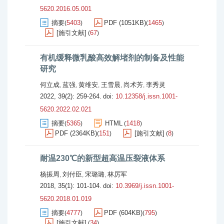
5620.2016.05.001
摘要
5403
PDF (1051KB)
1465
(
)
(
)
[施引文献]
67
(
)
有机缓释微乳酸高效解堵剂的制备及性能
研究
何立成
蓝强
黄维安
王雪晨
尚术芳
李秀灵
,
,
,
,
,
2022, 39(2): 259-264.
doi:
10.12358/j.issn.1001-
5620.2022.02.021
摘要
5365
HTML
1418
(
)
(
)
PDF (2364KB)
151
[施引文献]
8
(
)
(
)
耐温230℃的新型超高温压裂液体系
杨振周
刘付臣
宋璐璐
林厉军
,
,
,
2018, 35(1): 101-104.
doi:
10.3969/j.issn.1001-
5620.2018.01.019
摘要
4777
PDF (604KB)
795
(
)
(
)
[施引文献]
34
(
)