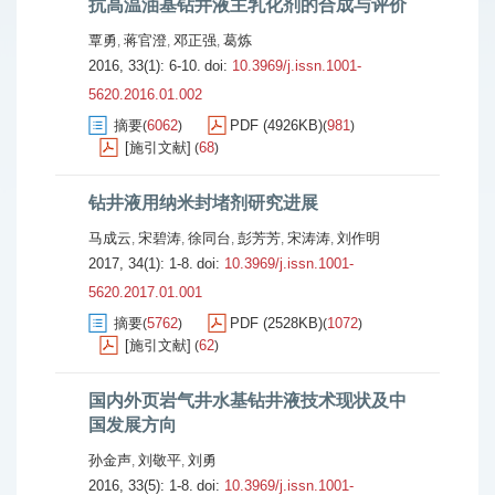
抗高温油基钻井液主乳化剂的合成与评价
覃勇
蒋官澄
邓正强
葛炼
,
,
,
2016, 33(1): 6-10.
doi:
10.3969/j.issn.1001-
5620.2016.01.002
摘要
6062
PDF (4926KB)
981
(
)
(
)
[施引文献]
68
(
)
钻井液用纳米封堵剂研究进展
马成云
宋碧涛
徐同台
彭芳芳
宋涛涛
刘作明
,
,
,
,
,
2017, 34(1): 1-8.
doi:
10.3969/j.issn.1001-
5620.2017.01.001
摘要
5762
PDF (2528KB)
1072
(
)
(
)
[施引文献]
62
(
)
国内外页岩气井水基钻井液技术现状及中
国发展方向
孙金声
刘敬平
刘勇
,
,
2016, 33(5): 1-8.
doi:
10.3969/j.issn.1001-