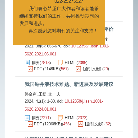
我们衷心希望广大作者和读者能够
摘要
9946
PDF (5710KB)
4509
(
)
(
)
继续支持我们的工作，共同推动期刊的
[施引文献]
11
(
)
发展和进步。
再次感谢您对期刊的关注和支持！
超高温高密度油基钻井液研究与性能评价
邱正松
赵冲
张现斌
张健
赵颖
陈安亮
杨中锋
,
,
,
,
,
,
2021, 38(6): 663-670.
doi:
10.12358/j.issn.1001-
5620.2021.06.001
摘要
7818
HTML
2095
(
)
(
)
PDF (2148KB)
567
[施引文献]
29
(
)
(
)
我国钻井液技术难题、新进展及发展建议
孙金声
王韧
龙一夫
,
,
2024, 41(1): 1-30.
doi:
10.12358/j.issn.1001-
5620.2024.01.001
摘要
7271
HTML
2073
(
)
(
)
PDF (12068KB)
456
[施引文献]
62
(
)
(
)