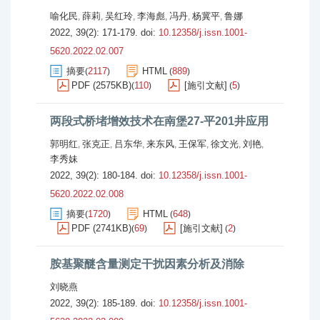
喻化民
薛莉
吴红玲
李海彪
冯丹
杨冀平
鲁娜
,
,
,
,
,
,
2022, 39(2): 171-179.
doi:
10.12358/j.issn.1001-
5620.2022.02.007
摘要
2117
HTML
889
(
)
(
)
PDF (2575KB)
110
[施引文献]
5
(
)
(
)
两段式桥堵增效技术在南堡27-平201井应用
郭明红
张克正
吕东华
来东风
王保军
徐文光
刘艳
,
,
,
,
,
,
,
李秀妹
2022, 39(2): 180-184.
doi:
10.12358/j.issn.1001-
5620.2022.02.008
摘要
1720
HTML
648
(
)
(
)
PDF (2741KB)
69
[施引文献]
2
(
)
(
)
胺基聚醚含量测定干扰因素分析及消除
刘晓燕
2022, 39(2): 185-189.
doi:
10.12358/j.issn.1001-