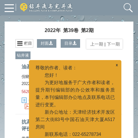
2022年 第39卷 第2期
栏目
封面
目录
上一期
|
下一期
钻井液
x
尊敬的作者、读者：
油基钻井液用改性锂皂石增黏提切剂
您好！
倪晓骁
史赫
程荣超
张家旗
王建华
为更好地服务于广大作者和读者，
,
,
,
,
2022, 39(2): 133-138.
doi:
10.12358/j.issn.1001-
提升期刊编辑部的办公效率和服务质
量，本刊编辑部办公地点及联系电话已
5620.2022.02.001
进行变更。
摘要
2019
HTML
648
(
)
(
)
新办公地址：天津经济技术开发区
PDF (3072KB)
212
[施引文献]
17
(
)
(
)
第二大街83号中国石油天津大厦A517
房间
抗高温聚合物纳米微球封堵剂的合成与性能
评价
新联系电话：022-65278734
022-25275527