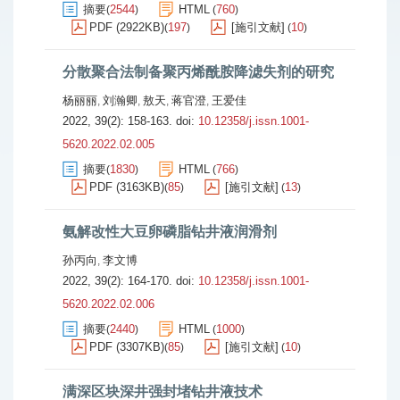
摘要
2544
HTML
760
(
)
(
)
PDF (2922KB)
197
[施引文献]
10
(
)
(
)
分散聚合法制备聚丙烯酰胺降滤失剂的研究
杨丽丽
刘瀚卿
敖天
蒋官澄
王爱佳
,
,
,
,
2022, 39(2): 158-163.
doi:
10.12358/j.issn.1001-
5620.2022.02.005
摘要
1830
HTML
766
(
)
(
)
PDF (3163KB)
85
[施引文献]
13
(
)
(
)
氨解改性大豆卵磷脂钻井液润滑剂
孙丙向
李文博
,
2022, 39(2): 164-170.
doi:
10.12358/j.issn.1001-
5620.2022.02.006
摘要
2440
HTML
1000
(
)
(
)
PDF (3307KB)
85
[施引文献]
10
(
)
(
)
满深区块深井强封堵钻井液技术