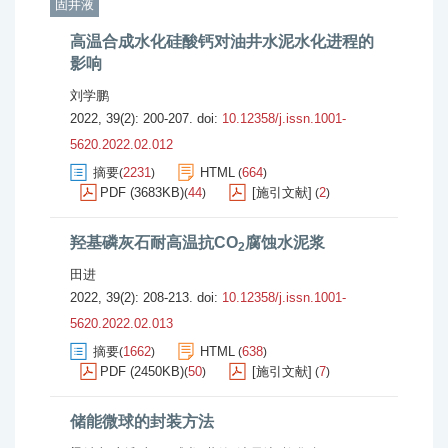
固井液
高温合成水化硅酸钙对油井水泥水化进程的
影响
刘学鹏
2022, 39(2): 200-207.
doi:
10.12358/j.issn.1001-
5620.2022.02.012
摘要
2231
HTML
664
(
)
(
)
PDF (3683KB)
44
[施引文献]
2
(
)
(
)
羟基磷灰石耐高温抗CO
腐蚀水泥浆
2
田进
2022, 39(2): 208-213.
doi:
10.12358/j.issn.1001-
5620.2022.02.013
摘要
1662
HTML
638
(
)
(
)
PDF (2450KB)
50
[施引文献]
7
(
)
(
)
储能微球的封装方法