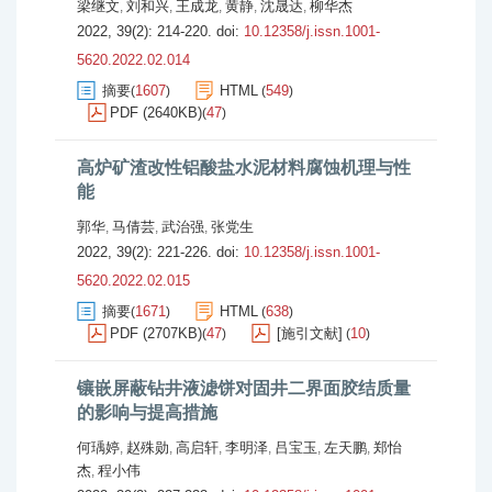
梁继文
刘和兴
王成龙
黄静
沈晟达
柳华杰
,
,
,
,
,
2022, 39(2): 214-220.
doi:
10.12358/j.issn.1001-
5620.2022.02.014
摘要
1607
HTML
549
(
)
(
)
PDF (2640KB)
47
(
)
高炉矿渣改性铝酸盐水泥材料腐蚀机理与性
能
郭华
马倩芸
武治强
张党生
,
,
,
2022, 39(2): 221-226.
doi:
10.12358/j.issn.1001-
5620.2022.02.015
摘要
1671
HTML
638
(
)
(
)
PDF (2707KB)
47
[施引文献]
10
(
)
(
)
镶嵌屏蔽钻井液滤饼对固井二界面胶结质量
的影响与提高措施
何瑀婷
赵殊勋
高启轩
李明泽
吕宝玉
左天鹏
郑怡
,
,
,
,
,
,
杰
程小伟
,