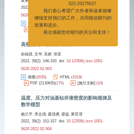
黄乘升
褚奇
李涛
刘金华
,
,
,
我们衷心希望广大作者和读者能够
2022, 39(2): 139-145.
doi:
10.12358/j.issn.1001-
继续支持我们的工作，共同推动期刊的
5620.2022.02.002
发展和进步。
摘要
2403
HTML
850
(
)
(
)
再次感谢您对期刊的关注和支持！
PDF (3943KB)
179
[施引文献]
14
(
)
(
)
高密度无土相油基钻井液
由福昌
文华
吴娇
张亚
,
,
,
2022, 39(2): 146-150.
doi:
10.12358/j.issn.1001-
5620.2022.02.003
摘要
2035
HTML
1019
(
)
(
)
PDF (2130KB)
175
[施引文献]
10
(
)
(
)
温度、压力对油基钻井液密度的影响规律及
数学模型
杨兰平
李志强
聂强勇
梁益
蒋官澄
,
,
,
,
2022, 39(2): 151-157.
doi:
10.12358/j.issn.1001-
5620.2022.02.004