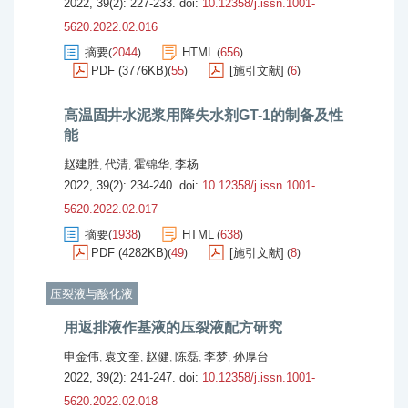
2022, 39(2): 227-233.
doi:
10.12358/j.issn.1001-
5620.2022.02.016
摘要
2044
HTML
656
(
)
(
)
PDF (3776KB)
55
[施引文献]
6
(
)
(
)
高温固井水泥浆用降失水剂GT-1的制备及性
能
赵建胜
代清
霍锦华
李杨
,
,
,
2022, 39(2): 234-240.
doi:
10.12358/j.issn.1001-
5620.2022.02.017
摘要
1938
HTML
638
(
)
(
)
PDF (4282KB)
49
[施引文献]
8
(
)
(
)
压裂液与酸化液
用返排液作基液的压裂液配方研究
申金伟
袁文奎
赵健
陈磊
李梦
孙厚台
,
,
,
,
,
2022, 39(2): 241-247.
doi:
10.12358/j.issn.1001-
5620.2022.02.018