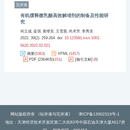
完井液
有机缓释微乳酸高效解堵剂的制备及性能研
究
何立成
蓝强
黄维安
王雪晨
尚术芳
李秀灵
,
,
,
,
,
2022, 39(2): 259-264.
doi:
10.12358/j.issn.1001-
5620.2022.02.021
摘要
5363
HTML
1417
(
)
(
)
PDF (2364KB)
151
[施引文献]
8
(
)
(
)
网站版权所有 《钻井液与完井液》
津ICP备13002319号-1
地址：天津经济技术开发区第二大街83号中国石油天津大厦A517房