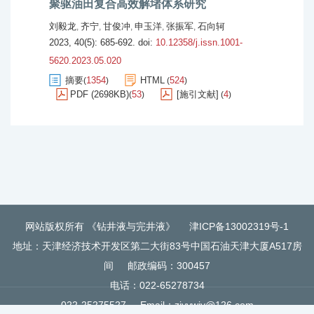
聚驱油田复合高效解堵体系研究
刘毅龙
齐宁
甘俊冲
申玉洋
张振军
石向轲
,
,
,
,
,
2023, 40(5): 685-692.
doi:
10.12358/j.issn.1001-
5620.2023.05.020
摘要
1354
HTML
524
(
)
(
)
PDF (2698KB)
53
[施引文献]
4
(
)
(
)
网站版权所有 《钻井液与完井液》
津ICP备13002319号-1
地址：天津经济技术开发区第二大街83号中国石油天津大厦A517房
间
邮政编码：300457
电话：022-65278734
022-25275527
Email：
zjyywjy@126.com