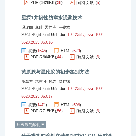
PDF (3429KB)
38
[施引文献]
5
(
)
(
)
星探1井韧性防窜水泥浆技术
冯瑞阁
李玮
孟仁洲
王俊杰
,
,
,
2023, 40(5): 658-664.
doi:
10.12358/j.issn.1001-
5620.2023.05.016
摘要
1545
HTML
529
(
)
(
)
PDF (2664KB)
44
[施引文献]
3
(
)
(
)
黄原胶与温伦胶的初步鉴别方法
符军放
赵志强
孙强
赵胜绪
,
,
,
2023, 40(5): 665-669.
doi:
10.12358/j.issn.1001-
5620.2023.05.017
摘要
1471
HTML
506
(
)
(
)
PDF (2715KB)
56
[施引文献]
3
(
)
(
)
压裂液与酸化液
分子模拟助溶剂在硅氧烷类SC-CO
压裂液