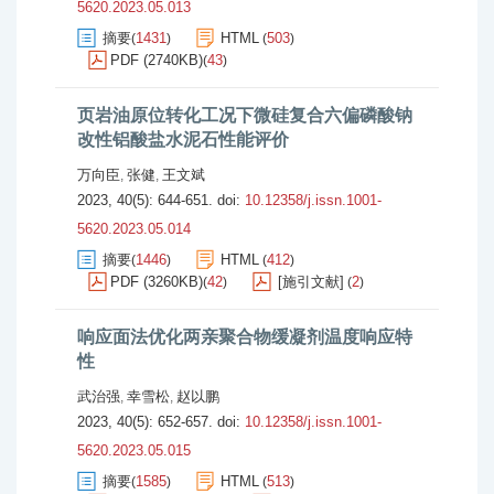
5620.2023.05.013
摘要
1431
HTML
503
(
)
(
)
PDF (2740KB)
43
(
)
页岩油原位转化工况下微硅复合六偏磷酸钠
改性铝酸盐水泥石性能评价
万向臣
张健
王文斌
,
,
2023, 40(5): 644-651.
doi:
10.12358/j.issn.1001-
5620.2023.05.014
摘要
1446
HTML
412
(
)
(
)
PDF (3260KB)
42
[施引文献]
2
(
)
(
)
响应面法优化两亲聚合物缓凝剂温度响应特
性
武治强
幸雪松
赵以鹏
,
,
2023, 40(5): 652-657.
doi:
10.12358/j.issn.1001-
5620.2023.05.015
摘要
1585
HTML
513
(
)
(
)