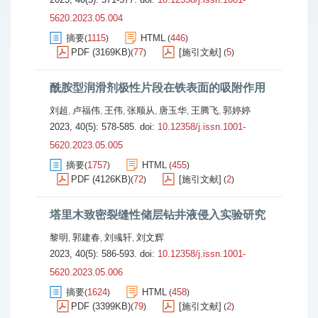
5620.2023.05.004
摘要
1115
HTML
446
(
)
(
)
PDF (3169KB)
77
[施引文献]
5
(
)
(
)
酰胺型润滑剂极性片段在铁表面的吸附作用
刘超
卢福伟
王伟
张顺从
唐玉华
王腾飞
郭婷婷
,
,
,
,
,
,
2023, 40(5): 578-585.
doi:
10.12358/j.issn.1001-
5620.2023.05.005
摘要
1757
HTML
455
(
)
(
)
PDF (4126KB)
72
[施引文献]
2
(
)
(
)
塔里木致密裂缝性储层钻井液侵入实验研究
黎明
郭建春
刘彧轩
刘文辉
,
,
,
2023, 40(5): 586-593.
doi:
10.12358/j.issn.1001-
5620.2023.05.006
摘要
1624
HTML
458
(
)
(
)
PDF (3399KB)
79
[施引文献]
2
(
)
(
)