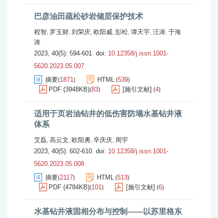
巴彦油田疏松砂岩储层保护技术
程智
罗玉财
刘荣庆
欧阳威
彭松
谭天宇
汪涛
于海
,
,
,
,
,
,
,
涛
2023, 40(5): 594-601.
doi:
10.12358/j.issn.1001-
5620.2023.05.007
摘要
1871
HTML
539
(
)
(
)
PDF (3948KB)
83
[施引文献]
4
(
)
(
)
适用于页岩油钻井的低伤害防塌水基钻井液
体系
艾磊
高云文
欧阳勇
辛庆庆
周宇
,
,
,
,
2023, 40(5): 602-610.
doi:
10.12358/j.issn.1001-
5620.2023.05.008
摘要
2117
HTML
513
(
)
(
)
PDF (4784KB)
101
[施引文献]
6
(
)
(
)
水基钻井液固相分布与控制——以苏里格东