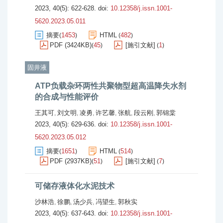
2023, 40(5): 622-628.
doi:
10.12358/j.issn.1001-
5620.2023.05.011
摘要
1453
HTML
482
(
)
(
)
PDF (3424KB)
45
[施引文献]
1
(
)
(
)
固井液
ATP负载杂环两性共聚物型超高温降失水剂
的合成与性能评价
王其可
刘文明
凌勇
许艺馨
张航
段云刚
郭锦棠
,
,
,
,
,
,
2023, 40(5): 629-636.
doi:
10.12358/j.issn.1001-
5620.2023.05.012
摘要
1651
HTML
514
(
)
(
)
PDF (2937KB)
51
[施引文献]
7
(
)
(
)
可储存液体化水泥技术
沙林浩
徐鹏
汤少兵
冯望生
郭秋实
,
,
,
,
2023, 40(5): 637-643.
doi:
10.12358/j.issn.1001-