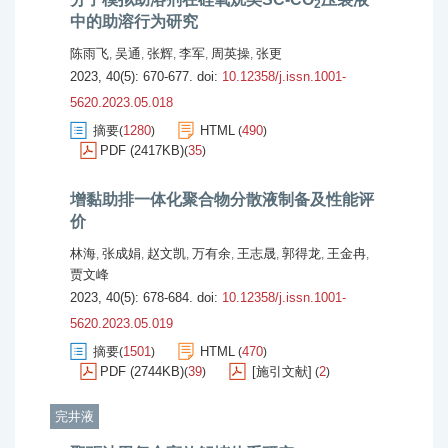
2
中的助溶行为研究
陈雨飞
吴通
张辉
李军
周英操
张更
,
,
,
,
,
2023, 40(5): 670-677.
doi:
10.12358/j.issn.1001-
5620.2023.05.018
摘要
1280
HTML
490
(
)
(
)
PDF (2417KB)
35
(
)
增黏助排一体化聚合物分散液制备及性能评
价
林海
张成娟
赵文凯
万有余
王志晟
郭得龙
王金冉
,
,
,
,
,
,
,
贾文峰
2023, 40(5): 678-684.
doi:
10.12358/j.issn.1001-
5620.2023.05.019
摘要
1501
HTML
470
(
)
(
)
PDF (2744KB)
39
[施引文献]
2
(
)
(
)
完井液