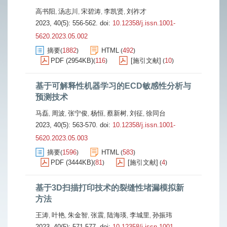
高书阳
汤志川
宋碧涛
李凯贤
刘祚才
,
,
,
,
2023, 40(5): 556-562.
doi:
10.12358/j.issn.1001-
5620.2023.05.002
摘要
1882
HTML
492
(
)
(
)
PDF (2954KB)
116
[施引文献]
10
(
)
(
)
基于可解释性机器学习的ECD敏感性分析与
预测技术
马磊
周波
张宁俊
杨恒
蔡新树
刘征
徐同台
,
,
,
,
,
,
2023, 40(5): 563-570.
doi:
10.12358/j.issn.1001-
5620.2023.05.003
摘要
1596
HTML
583
(
)
(
)
PDF (3444KB)
81
[施引文献]
4
(
)
(
)
基于3D扫描打印技术的裂缝性堵漏模拟新
方法
王涛
叶艳
朱金智
张震
陆海瑛
李城里
孙振玮
,
,
,
,
,
,
2023, 40(5): 571-577.
doi:
10.12358/j.issn.1001-