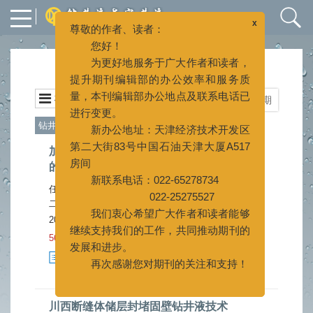
x
尊敬的作者、读者：
您好！
为更好地服务于广大作者和读者，
2023年 第40卷 第5期
提升期刊编辑部的办公效率和服务质
量，本刊编辑部办公地点及联系电话已
栏目
封面
上一期
|
下一期
进行变更。
新办公地址：天津经济技术开发区
钻井液
第二大街83号中国石油天津大厦A517
加重材料对抗高温高密度合成基钻井液性能
房间
的影响
新联系电话：022-65278734
022-25275527
任亮亮
陈晨
李超
何卓芯
胡悦悦
徐博韬
罗健生
高
,
,
,
,
,
,
,
二虎
我们衷心希望广大作者和读者能够
2023, 40(5): 551-555.
doi:
10.12358/j.issn.1001-
继续支持我们的工作，共同推动期刊的
5620.2023.05.001
发展和进步。
再次感谢您对期刊的关注和支持！
摘要
1868
HTML
569
(
)
(
)
PDF (2300KB)
149
[施引文献]
4
(
)
(
)
川西断缝体储层封堵固壁钻井液技术