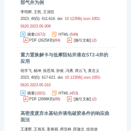
部气井为例
李明辉
王凯
王清臣
,
,
2023, 40(5): 611-616.
doi:
10.12358/j.issn.1001-
5620.2023.05.009
摘要
1672
HTML
549
(
)
(
)
PDF (2625KB)
84
[施引文献]
2
(
)
(
)
重力置换解卡与低摩阻钻井液在ST2-4井的
应用
祝学飞
杨坤
徐思旭
孙俊
冯勇
席云飞
黄念义
,
,
,
,
,
,
2023, 40(5): 617-621.
doi:
10.12358/j.issn.1001-
5620.2023.05.010
摘要
1601
HTML
453
(
)
(
)
PDF (2688KB)
88
[施引文献]
2
(
)
(
)
高密度废弃水基钻井液电破胶条件的响应曲
面法
王潇辉
王旭东
姜春丽
师浩林
薛迦文
徐加放
,
,
,
,
,