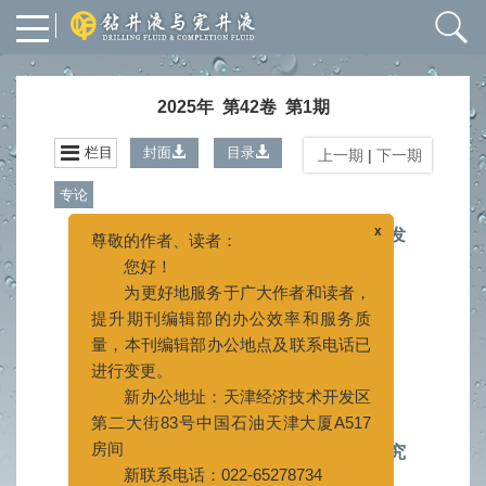
2025年 第42卷 第1期
栏目
封面
目录
上一期
|
下一期
专论
x
尊敬的作者、读者：
国内钻井液处理剂研究进展、现状分析与发
您好！
展建议
为更好地服务于广大作者和读者，
王中华
提升期刊编辑部的办公效率和服务质
2025, 42(1): 1-19.
doi:
10.12358/j.issn.1001-
量，本刊编辑部办公地点及联系电话已
5620.2025.01.001
进行变更。
新办公地址：天津经济技术开发区
摘要
1996
HTML
630
(
)
(
)
PDF (2278KB)
169
[施引文献]
12
第二大街83号中国石油天津大厦A517
(
)
(
)
房间
纳米纤维素的制备及在钻井液中的应用研究
新联系电话：022-65278734
进展
022-25275527