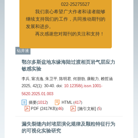
我们衷心希望广大作者和读者能够
赵雄虎
王灿
肖喆
张喜
赵月琴
,
,
,
,
继续支持我们的工作，共同推动期刊的
2025, 42(1): 20-29.
doi:
10.12358/j.issn.1001-
发展和进步。
5620.2025.01.002
再次感谢您对期刊的关注和支持！
摘要
1531
HTML
600
(
)
(
)
PDF (2409KB)
69
[施引文献]
3
(
)
(
)
钻井液
鄂尔多斯盆地东缘海陆过渡相页岩气层应力
敏感实验
李兵
甯冼逸
朱卫平
陈明君
何朋勃
康毅力
赖哲涵
,
,
,
,
,
,
2025, 42(1): 30-40.
doi:
10.12358/j.issn.1001-
5620.2025.01.003
摘要
1012
HTML
417
(
)
(
)
PDF (2417KB)
46
[施引文献]
5
(
)
(
)
漏失裂缝内封堵层演化规律及颗粒特征行为
的可视化实验研究