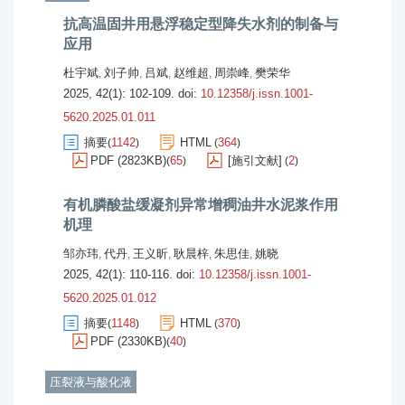
抗高温固井用悬浮稳定型降失水剂的制备与
应用
杜宇斌
刘子帅
吕斌
赵维超
周崇峰
樊荣华
,
,
,
,
,
2025, 42(1): 102-109.
doi:
10.12358/j.issn.1001-
5620.2025.01.011
摘要
1142
HTML
364
(
)
(
)
PDF (2823KB)
65
[施引文献]
2
(
)
(
)
有机膦酸盐缓凝剂异常增稠油井水泥浆作用
机理
邹亦玮
代丹
王义昕
耿晨梓
朱思佳
姚晓
,
,
,
,
,
2025, 42(1): 110-116.
doi:
10.12358/j.issn.1001-
5620.2025.01.012
摘要
1148
HTML
370
(
)
(
)
PDF (2330KB)
40
(
)
压裂液与酸化液