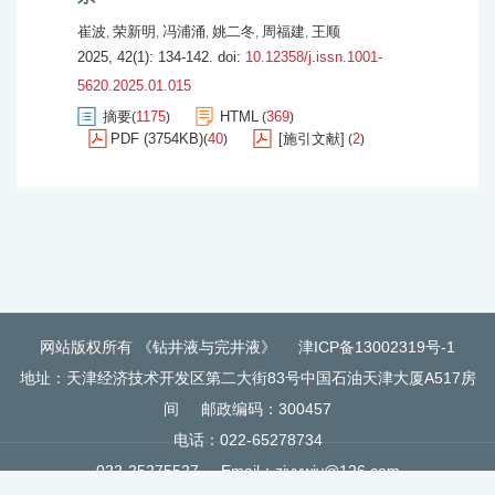
崔波
荣新明
冯浦涌
姚二冬
周福建
王顺
,
,
,
,
,
2025, 42(1): 134-142.
doi:
10.12358/j.issn.1001-
5620.2025.01.015
摘要
1175
HTML
369
(
)
(
)
PDF (3754KB)
40
[施引文献]
2
(
)
(
)
网站版权所有 《钻井液与完井液》
津ICP备13002319号-1
地址：天津经济技术开发区第二大街83号中国石油天津大厦A517房
间
邮政编码：300457
电话：022-65278734
022-25275527
Email：
zjyywjy@126.com