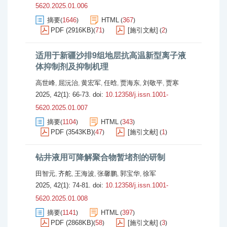
5620.2025.01.006
摘要
1646
HTML
367
(
)
(
)
PDF (2916KB)
71
[施引文献]
2
(
)
(
)
适用于新疆沙排9组地层抗高温新型离子液
体抑制剂及抑制机理
高世峰
屈沅治
黄宏军
任晗
贾海东
刘敬平
贾寒
,
,
,
,
,
,
2025, 42(1): 66-73.
doi:
10.12358/j.issn.1001-
5620.2025.01.007
摘要
1104
HTML
343
(
)
(
)
PDF (3543KB)
47
[施引文献]
1
(
)
(
)
钻井液用可降解聚合物暂堵剂的研制
田智元
齐舵
王海波
张馨鹏
郭宝华
徐军
,
,
,
,
,
2025, 42(1): 74-81.
doi:
10.12358/j.issn.1001-
5620.2025.01.008
摘要
1141
HTML
397
(
)
(
)
PDF (2868KB)
58
[施引文献]
3
(
)
(
)