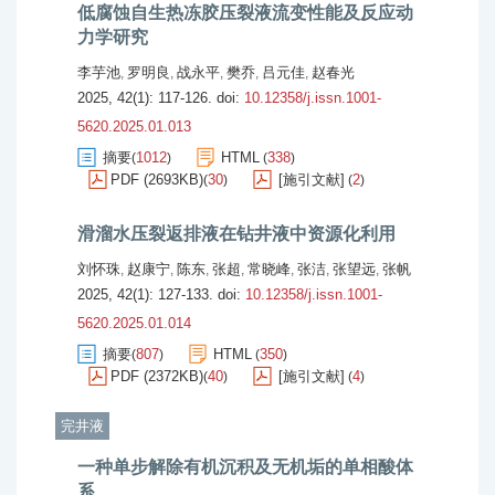
低腐蚀自生热冻胶压裂液流变性能及反应动
力学研究
李芋池
罗明良
战永平
樊乔
吕元佳
赵春光
,
,
,
,
,
2025, 42(1): 117-126.
doi:
10.12358/j.issn.1001-
5620.2025.01.013
摘要
1012
HTML
338
(
)
(
)
PDF (2693KB)
30
[施引文献]
2
(
)
(
)
滑溜水压裂返排液在钻井液中资源化利用
刘怀珠
赵康宁
陈东
张超
常晓峰
张洁
张望远
张帆
,
,
,
,
,
,
,
2025, 42(1): 127-133.
doi:
10.12358/j.issn.1001-
5620.2025.01.014
摘要
807
HTML
350
(
)
(
)
PDF (2372KB)
40
[施引文献]
4
(
)
(
)
完井液
一种单步解除有机沉积及无机垢的单相酸体
系