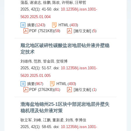
蒲磊
谢凌志
徐鹏
陈欢
许明标
汪帮哲
,
,
,
,
,
2025, 42(1): 41-50.
doi:
10.12358/j.issn.1001-
5620.2025.01.004
摘要
1243
HTML
403
(
)
(
)
PDF (7521KB)
59
[施引文献]
5
(
)
(
)
顺北地区破碎性碳酸盐岩地层钻井液井壁稳
定技术
刘雄伟
范胜
管金田
贺垠博
,
,
,
2025, 42(1): 51-57.
doi:
10.12358/j.issn.1001-
5620.2025.01.005
摘要
967
HTML
493
(
)
(
)
PDF (2762KB)
81
[施引文献]
1
(
)
(
)
渤海盆地锦州25-1区块中部泥岩地层井壁失
稳机理及钻井液对策
耿立军
刘峰
冮鹏
董新柔
刘伟
李博佳
,
,
,
,
,
2025, 42(1): 58-65.
doi:
10.12358/j.issn.1001-