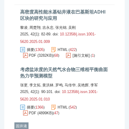
高密度高性能水基钻井液在巴基斯坦ADHI
区块的研究与应用
黎凌
周楚翔
吉永忠
张光锦
吴刚
,
,
,
,
2025, 42(1): 82-89.
doi:
10.12358/j.issn.1001-
5620.2025.01.009
摘要
1305
HTML
422
(
)
(
)
PDF (3282KB)
68
[施引文献]
1
(
)
(
)
考虑盐浓度的天然气水合物三维相平衡曲面
热力学预测模型
张更
李文拓
黄洪林
罗鸣
马传华
吴艳辉
李军
,
,
,
,
,
,
2025, 42(1): 90-101.
doi:
10.12358/j.issn.1001-
5620.2025.01.010
摘要
1366
HTML
542
(
)
(
)
PDF (4899KB)
47
(
)
固井液