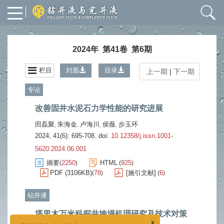
2024年 第41卷 第6期
栏目
封面
目录
上一期
|
下一期
专论
改善固井水泥石力学性能的研究进展
田磊聚
朱海金
卢海川
侯薇
步玉环
,
,
,
,
2024, 41(6): 695-708.
doi:
10.12358/j.issn.1001-
5620.2024.06.001
摘要
2250
HTML
925
(
)
(
)
PDF (3106KB)
78
[施引文献]
6
(
)
(
)
钻井液
塔里木万米科探井垮塌机理研究及技术对策