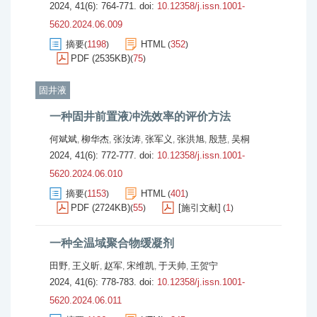
2024, 41(6): 764-771.
doi:
10.12358/j.issn.1001-
5620.2024.06.009
摘要
1198
HTML
352
(
)
(
)
PDF (2535KB)
75
(
)
固井液
一种固井前置液冲洗效率的评价方法
何斌斌
柳华杰
张汝涛
张军义
张洪旭
殷慧
吴桐
,
,
,
,
,
,
2024, 41(6): 772-777.
doi:
10.12358/j.issn.1001-
5620.2024.06.010
摘要
1153
HTML
401
(
)
(
)
PDF (2724KB)
55
[施引文献]
1
(
)
(
)
一种全温域聚合物缓凝剂
田野
王义昕
赵军
宋维凯
于天帅
王贺宁
,
,
,
,
,
2024, 41(6): 778-783.
doi:
10.12358/j.issn.1001-
5620.2024.06.011