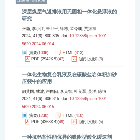
压裂液与酸化液
深层煤层气返排液用无固相一体化悬浮液的
研究
张瀚
李小江
朱卫平
徐栋
孟令鹏
贾振福
,
,
,
,
,
2024, 41(6): 800-805.
doi:
10.12358/j.issn.1001-
5620.2024.06.014
摘要
1036
HTML
313
(
)
(
)
PDF (2942KB)
47
[施引文献]
3
(
)
(
)
一体化生物复合乳液及在碳酸盐岩体积加砂
压裂中的应用
胡艾国
林波
严向阳
李克智
杜良军
吴洋
陈恒
,
,
,
,
,
,
2024, 41(6): 806-815.
doi:
10.12358/j.issn.1001-
5620.2024.06.015
摘要
1230
HTML
410
(
)
(
)
PDF (4368KB)
49
[施引文献]
5
(
)
(
)
一种抗钙盐性能优异的吸附型酸化缓速剂