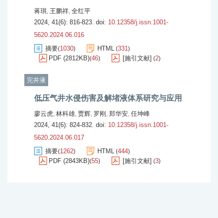
蒋琪
王鹏祥
全红平
,
,
2024, 41(6): 816-823.
doi:
10.12358/j.issn.1001-
5620.2024.06.016
摘要
1030
HTML
331
(
)
(
)
PDF (2812KB)
46
[施引文献]
2
(
)
(
)
完井液
低压气井水侵伤害及解堵液体系研究与应用
廖云虎
林科雄
贾辉
罗刚
郑华安
任坤峰
,
,
,
,
,
2024, 41(6): 824-832.
doi:
10.12358/j.issn.1001-
5620.2024.06.017
摘要
1262
HTML
444
(
)
(
)
PDF (2843KB)
55
[施引文献]
3
(
)
(
)