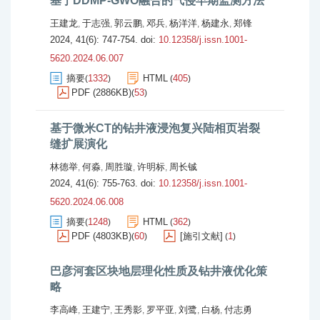
基于DDMP-GWO融合的气侵早期监测方法
王建龙
于志强
郭云鹏
邓兵
杨洋洋
杨建永
郑锋
,
,
,
,
,
,
2024, 41(6): 747-754.
doi:
10.12358/j.issn.1001-
5620.2024.06.007
摘要
1332
HTML
405
(
)
(
)
PDF (2886KB)
53
(
)
基于微米CT的钻井液浸泡复兴陆相页岩裂
缝扩展演化
林德举
何淼
周胜璇
许明标
周长铖
,
,
,
,
2024, 41(6): 755-763.
doi:
10.12358/j.issn.1001-
5620.2024.06.008
摘要
1248
HTML
362
(
)
(
)
PDF (4803KB)
60
[施引文献]
1
(
)
(
)
巴彦河套区块地层理化性质及钻井液优化策
略
李高峰
王建宁
王秀影
罗平亚
刘鹭
白杨
付志勇
,
,
,
,
,
,