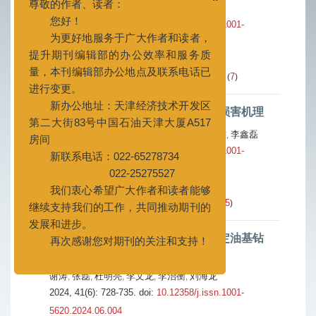
刘锋报
孙金声
尹达
罗绪武
,
,
,
x
尊敬的作者、读者：
2024, 41(6): 709-718.
doi:
10.12358/j.issn.1001-
您好！
5620.2024.06.002
为更好地服务于广大作者和读者，
摘要
1302
HTML
425
(
)
(
)
提升期刊编辑部的办公效率和服务质
PDF (4933KB)
130
[施引文献]
7
(
)
(
)
量，本刊编辑部办公地点及联系电话已
进行变更。
裂缝性致密变质岩气藏钻井液漏失损害机理
新办公地址：天津经济技术开发区
游利军
邹俊
康毅力
白瑞婷
刘玉明
谭伟雄
李鑫磊
,
,
,
,
,
,
第二大街83号中国石油天津大厦A517
2024, 41(6): 719-727.
doi:
10.12358/j.issn.1001-
房间
5620.2024.06.003
新联系电话：022-65278734
022-25275527
摘要
1381
HTML
497
(
)
(
)
PDF (3499KB)
81
[施引文献]
5
我们衷心希望广大作者和读者能够
(
)
(
)
继续支持我们的工作，共同推动期刊的
发展和进步。
悬浮稳定关键材料及超高温长效稳定油基钻
完井液
再次感谢您对期刊的关注和支持！
谢涛
张磊
杜明亮
李文龙
李治衡
刘海龙
,
,
,
,
,
2024, 41(6): 728-735.
doi:
10.12358/j.issn.1001-
5620.2024.06.004