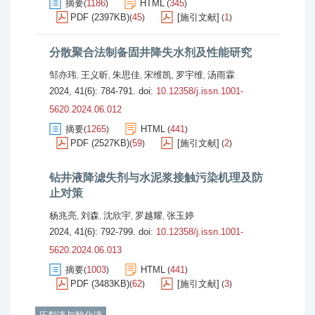
摘要
1186
HTML
345
(
)
(
)
PDF (2397KB)
45
[施引文献]
1
(
)
(
)
分散聚合法制备固井降失水剂及性能研究
邹亦玮
王义昕
朱思佳
宋维凯
罗宇维
汤雨霖
,
,
,
,
,
2024, 41(6): 784-791.
doi:
10.12358/j.issn.1001-
5620.2024.06.012
摘要
1265
HTML
441
(
)
(
)
PDF (2527KB)
59
[施引文献]
2
(
)
(
)
钻井液降滤失剂与水泥浆接触污染机理及防
止对策
杨兆亮
刘森
沈欣宇
罗越耀
张玉婷
,
,
,
,
2024, 41(6): 792-799.
doi:
10.12358/j.issn.1001-
5620.2024.06.013
摘要
1003
HTML
441
(
)
(
)
PDF (3483KB)
62
[施引文献]
3
(
)
(
)