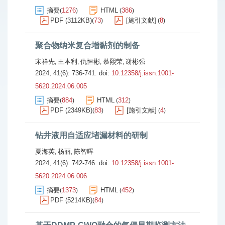
摘要
1276
HTML
386
(
)
(
)
PDF (3112KB)
73
[施引文献]
8
(
)
(
)
聚合物纳米复合增黏剂的制备
宋祥先
王本利
仇恒彬
慕熙荣
谢彬强
,
,
,
,
2024, 41(6): 736-741.
doi:
10.12358/j.issn.1001-
5620.2024.06.005
摘要
884
HTML
312
(
)
(
)
PDF (2349KB)
83
[施引文献]
4
(
)
(
)
钻井液用自适应堵漏材料的研制
夏海英
杨丽
陈智晖
,
,
2024, 41(6): 742-746.
doi:
10.12358/j.issn.1001-
5620.2024.06.006
摘要
1373
HTML
452
(
)
(
)
PDF (5214KB)
84
(
)