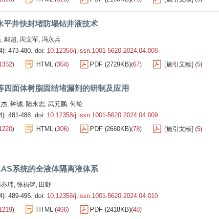
水平井快封堵防塌钻井液技术
磊
郝超
周文军
冯永兵
,
,
,
4): 473-480.
doi:
10.12358/j.issn.1001-5620.2024.04.008
1352
HTML
364
PDF (2729KB)
67
[施引文献]
5
)
(
)
(
)
(
)
等四面体树脂固结堵漏剂的研制及应用
星杰
钟诚
陆永志
武元鹏
何纶
,
,
,
,
4): 481-488.
doi:
10.12358/j.issn.1001-5620.2024.04.009
1220
HTML
306
PDF (2660KB)
78
[施引文献]
5
)
(
)
(
)
(
)
LAS系统的全液体隔离液体系
邹亦玮
张福铭
田野
,
,
4): 489-495.
doi:
10.12358/j.issn.1001-5620.2024.04.010
1219
HTML
466
PDF (2418KB)
48
)
(
)
(
)