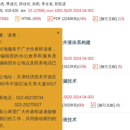
华杰
季成元
薛佳伦
孙凯
李令喜
郑双进
,
,
,
,
,
4): 419-426.
doi:
10.12358/j.issn.1001-5620.2024.04.001
2366
HTML
809
PDF (2240KB)
245
[施引文献]
13
)
(
)
(
)
(
)
渡相页岩储层液岩作用机理及钻井液体系构建
x
尊敬的作者、读者：
金堂
辛江
曹振义
林伟
刘磊
孙金声
,
,
,
,
,
您好！
4): 427-436.
doi:
10.12358/j.issn.1001-5620.2024.04.002
为更好地服务于广大作者和读者，
1431
HTML
466
PDF (3422KB)
158
[施引文献]
5
)
(
)
(
)
(
)
提升期刊编辑部的办公效率和服务质
量，本刊编辑部办公地点及联系电话已
田碳酸盐岩储层中聚合物凝胶堵漏技术
进行变更。
新办公地址：天津经济技术开发区
俊伟
彭博一
于培志
耿云鹏
,
,
,
第二大街83号中国石油天津大厦A517
4): 437-443.
doi:
10.12358/j.issn.1001-5620.2024.04.003
房间
1552
HTML
491
PDF (2920KB)
90
[施引文献]
8
)
(
)
(
)
(
)
新联系电话：022-65278734
022-25275527
洞型碳酸盐岩储层超低密度钻井液技术
我们衷心希望广大作者和读者能够
杨成新
张宇
邵长春
李城里
喻化民
,
,
,
,