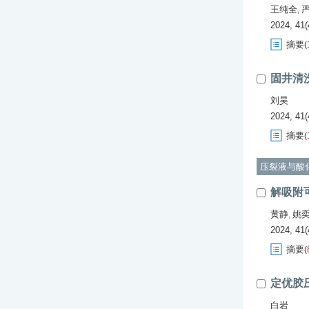
王纯全
,
2024, 41(
摘要
(
固井清
刘昊
2024, 41(
摘要
(
压裂液与酸
解吸附
黄静
姚
,
2024, 41(
摘要
(
定优胶
白岩