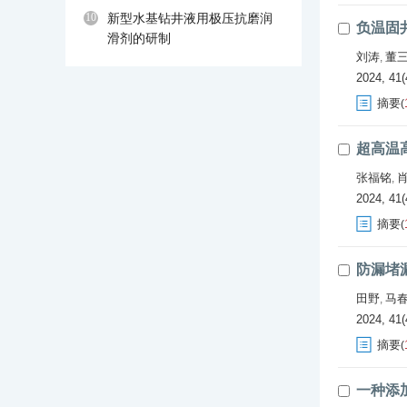
10
新型水基钻井液用极压抗磨润
负温固
滑剂的研制
刘涛
董
,
2024, 41(
摘要
(
超高温
张福铭
,
2024, 41(
摘要
(
防漏堵
田野
马
,
2024, 41(
摘要
(
一种添