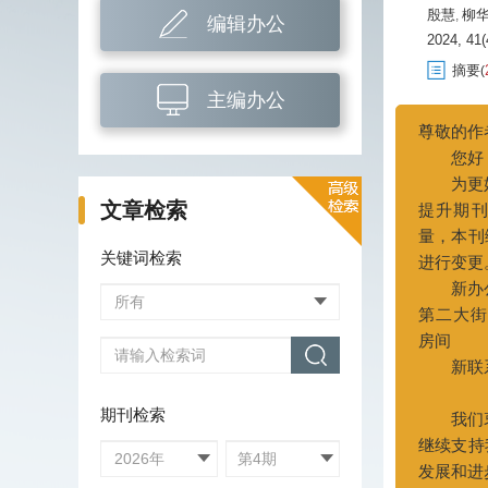
殷慧
柳
,
编辑办公
2024, 41(
摘要
(
主编办公
钻井液
海陆过
王维
王
,
文章检索
2024, 41(
摘要
(
关键词检索
塔河油
李亮
方
,
2024, 41(
摘要
(
期刊检索
超深缝
张绍俊
,