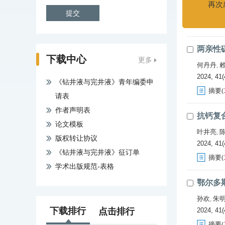
2024, 41(
摘要
(
两亲性
下载中心
更多
何丹丹
,
2024, 41(
《钻井液与完井液》青年编委申
摘要
(
请表
作者声明表
抗钙复
论文模板
叶井亮
,
版权转让协议
2024, 41(
《钻井液与完井液》征订单
摘要
(
学术出版规范-表格
鄂尔多
孙欢
朱
,
下载排行
点击排行
2024, 41(
摘要
(