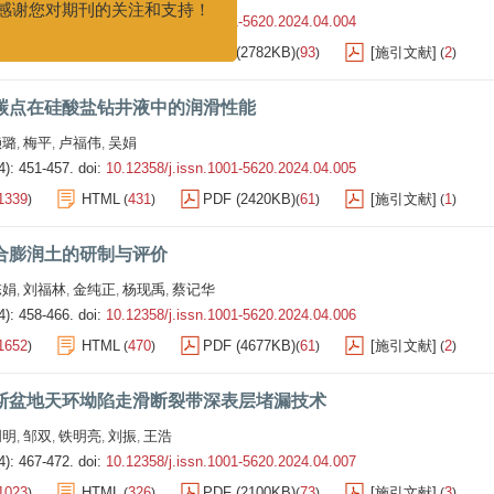
继续支持我们的工作，共同推动期刊的
4): 444-450.
doi:
10.12358/j.issn.1001-5620.2024.04.004
发展和进步。
1320
HTML
495
PDF (2782KB)
93
[施引文献]
2
)
(
)
(
)
(
)
再次感谢您对期刊的关注和支持！
碳点在硅酸盐钻井液中的润滑性能
赖璐
梅平
卢福伟
吴娟
,
,
,
4): 451-457.
doi:
10.12358/j.issn.1001-5620.2024.04.005
1339
HTML
431
PDF (2420KB)
61
[施引文献]
1
)
(
)
(
)
(
)
合膨润土的研制与评价
陈娟
刘福林
金纯正
杨现禹
蔡记华
,
,
,
,
4): 458-466.
doi:
10.12358/j.issn.1001-5620.2024.04.006
1652
HTML
470
PDF (4677KB)
61
[施引文献]
2
)
(
)
(
)
(
)
斯盆地天环坳陷走滑断裂带深表层堵漏技术
明明
邹双
铁明亮
刘振
王浩
,
,
,
,
4): 467-472.
doi:
10.12358/j.issn.1001-5620.2024.04.007
1023
HTML
326
PDF (2100KB)
73
[施引文献]
3
)
(
)
(
)
(
)