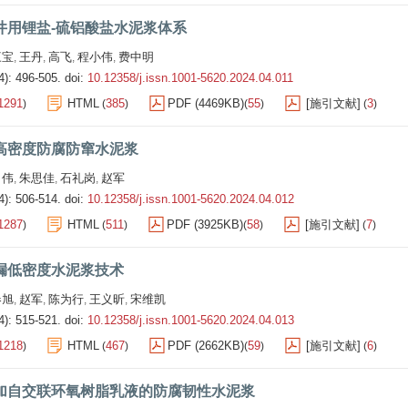
井用锂盐-硫铝酸盐水泥浆体系
三宝
王丹
高飞
程小伟
费中明
,
,
,
,
4): 496-505.
doi:
10.12358/j.issn.1001-5620.2024.04.011
1291
HTML
385
PDF (4469KB)
55
[施引文献]
3
)
(
)
(
)
(
)
高密度防腐防窜水泥浆
肖伟
朱思佳
石礼岗
赵军
,
,
,
4): 506-514.
doi:
10.12358/j.issn.1001-5620.2024.04.012
1287
HTML
511
PDF (3925KB)
58
[施引文献]
7
)
(
)
(
)
(
)
漏低密度水泥浆技术
春旭
赵军
陈为行
王义昕
宋维凯
,
,
,
,
4): 515-521.
doi:
10.12358/j.issn.1001-5620.2024.04.013
1218
HTML
467
PDF (2662KB)
59
[施引文献]
6
)
(
)
(
)
(
)
加自交联环氧树脂乳液的防腐韧性水泥浆