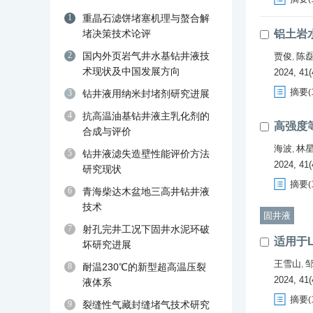
1
重晶石滤饼堵塞机理与螯合解
堵决策技术论评
铝土岩
2
国内外页岩气井水基钻井液技
贾俊
陈
,
术现状及中国发展方向
2024, 41(
摘要
(
3
钻井液用纳米封堵剂研究进展
4
抗高温油基钻井液主乳化剂的
高强度
合成与评价
海波
林
,
5
钻井液滤失造壁性能评价方法
2024, 41(
研究现状
摘要
(
6
青海柴达木盆地三高井钻井液
技术
固井液
7
射孔完井工况下固井水泥环破
适用于
坏研究进展
王雪山
,
8
耐温230℃的新型超高温压裂
2024, 41(
液体系
摘要
(
9
裂缝性气藏封缝堵气技术研究