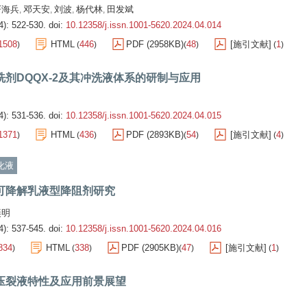
严海兵
邓天安
刘波
杨代林
田发斌
,
,
,
,
4): 522-530.
doi:
10.12358/j.issn.1001-5620.2024.04.014
1508
HTML
446
PDF (2958KB)
48
[施引文献]
1
)
(
)
(
)
(
)
洗剂DQQX-2及其冲洗液体系的研制与应用
4): 531-536.
doi:
10.12358/j.issn.1001-5620.2024.04.015
1371
HTML
436
PDF (2893KB)
54
[施引文献]
4
)
(
)
(
)
(
)
化液
可降解乳液型降阻剂研究
奕明
4): 537-545.
doi:
10.12358/j.issn.1001-5620.2024.04.016
834
HTML
338
PDF (2905KB)
47
[施引文献]
1
)
(
)
(
)
(
)
压裂液特性及应用前景展望