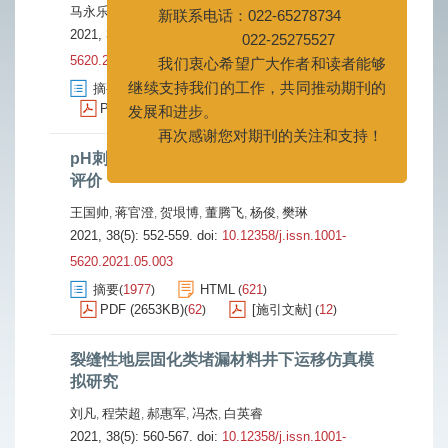
马永乐
张勇
刘晓栋
侯岳
杨金龙
宋本岭
刘涛
李荔
,
,
,
,
,
,
,
022-25275527
2021, 38(5): 544-551.
doi:
10.12358/j.issn.1001-
我们衷心希望广大作者和读者能够
5620.2021.05.002
继续支持我们的工作，共同推动期刊的
摘要
1679
HTML
562
(
)
(
)
发展和进步。
PDF (2906KB)
72
[施引文献]
15
(
)
(
)
再次感谢您对期刊的关注和支持！
pH刺激响应型抗高温可逆转乳化剂研制与
评价
王国帅
蒋官澄
贺垠博
董腾飞
杨俊
樊琳
,
,
,
,
,
2021, 38(5): 552-559.
doi:
10.12358/j.issn.1001-
5620.2021.05.003
摘要
1977
HTML
621
(
)
(
)
PDF (2653KB)
62
[施引文献]
12
(
)
(
)
裂缝性地层固化类堵漏材料井下运移仿真模
拟研究
刘凡
程荣超
郝惠军
冯杰
白英睿
,
,
,
,
2021, 38(5): 560-567.
doi:
10.12358/j.issn.1001-