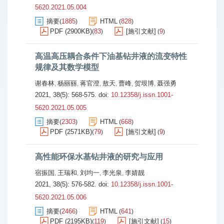
5620.2021.05.004
摘要
1885
HTML
828
(
)
(
)
PDF (2900KB)
83
[施引文献]
9
(
)
(
)
高温高压耦合条件下油基钻井液的流变特性
规律及其数学模型
谢春林
杨丽丽
蒋官澄
敖天
曹峰
贺垠博
聂强勇
,
,
,
,
,
,
2021, 38(5): 568-575.
doi:
10.12358/j.issn.1001-
5620.2021.05.005
摘要
2303
HTML
668
(
)
(
)
PDF (2571KB)
79
[施引文献]
9
(
)
(
)
高性能环保水基钻井液的研究与应用
宿振国
王瑞和
刘均一
李光泉
李婧靓
,
,
,
,
2021, 38(5): 576-582.
doi:
10.12358/j.issn.1001-
5620.2021.05.006
摘要
2466
HTML
641
(
)
(
)
PDF (2195KB)
119
[施引文献]
15
(
)
(
)