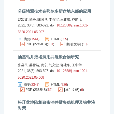
分级堵漏技术在鄂尔多斯盆地东部的应用
赵宏波
杨松
陈国飞
李兴宝
王建峰
齐鹏飞
,
,
,
,
,
2021, 38(5): 583-592.
doi:
10.12358/j.issn.1001-
5620.2021.05.007
摘要
1541
HTML
655
(
)
(
)
PDF (2249KB)
101
[施引文献]
10
(
)
(
)
油基钻井液堵漏用共混聚合物研究
张县民
姜雪清
黄宁
刘文堂
郭建华
王中华
,
,
,
,
,
2021, 38(5): 593-597.
doi:
10.12358/j.issn.1001-
5620.2021.05.008
摘要
2347
HTML
626
(
)
(
)
PDF (2338KB)
62
[施引文献]
9
(
)
(
)
松辽盆地陆相致密油井壁失稳机理及钻井液
对策