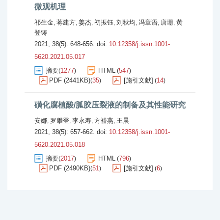
微观机理
祁生金
蒋建方
姜杰
初振钰
刘秋均
冯章语
唐珊
黄
,
,
,
,
,
,
,
登铸
2021, 38(5): 648-656.
doi:
10.12358/j.issn.1001-
5620.2021.05.017
摘要
1277
HTML
547
(
)
(
)
PDF (2441KB)
35
[施引文献]
14
(
)
(
)
磺化腐植酸/胍胶压裂液的制备及其性能研究
安娜
罗攀登
李永寿
方裕燕
王晨
,
,
,
,
2021, 38(5): 657-662.
doi:
10.12358/j.issn.1001-
5620.2021.05.018
摘要
2017
HTML
796
(
)
(
)
PDF (2490KB)
51
[施引文献]
6
(
)
(
)