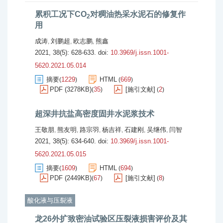
累积工况下CO
对稠油热采水泥石的修复作
2
用
成涛
刘鹏超
欧志鹏
熊鑫
,
,
,
2021, 38(5): 628-633.
doi:
10.3969/j.issn.1001-
5620.2021.05.014
摘要
1229
HTML
669
(
)
(
)
PDF (3278KB)
35
[施引文献]
2
(
)
(
)
超深井抗盐高密度固井水泥浆技术
王敬朋
熊友明
路宗羽
杨吉祥
石建刚
吴继伟
闫智
,
,
,
,
,
,
2021, 38(5): 634-640.
doi:
10.3969/j.issn.1001-
5620.2021.05.015
摘要
1609
HTML
694
(
)
(
)
PDF (2449KB)
67
[施引文献]
8
(
)
(
)
酸化液与压裂液
龙26外扩致密油试验区压裂液损害评价及其