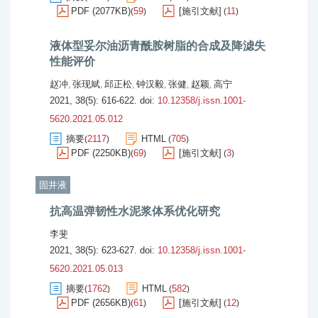
PDF (2077KB)
59
[施引文献]
11
(
)
(
)
液体型妥尔油沥青酰胺树脂的合成及降滤失
性能评价
赵冲
张现斌
邱正松
钟汉毅
张健
赵颖
高宁
,
,
,
,
,
,
2021, 38(5): 616-622.
doi:
10.12358/j.issn.1001-
5620.2021.05.012
摘要
2117
HTML
705
(
)
(
)
PDF (2250KB)
69
[施引文献]
3
(
)
(
)
固井液
抗高温弹韧性水泥浆体系优化研究
李斐
2021, 38(5): 623-627.
doi:
10.12358/j.issn.1001-
5620.2021.05.013
摘要
1762
HTML
582
(
)
(
)
PDF (2656KB)
61
[施引文献]
12
(
)
(
)