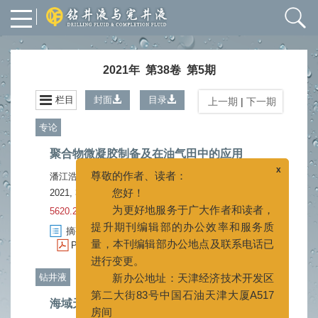
2021年 第38卷 第5期
栏目
封面
目录
上一期
|
下一期
专论
聚合物微凝胶制备及在油气田中的应用
x
尊敬的作者、读者：
潘江浩
贾文峰
盛家平
,
,
您好！
2021, 38(5): 531-543.
doi:
10.12358/j.issn.1001-
为更好地服务于广大作者和读者，
5620.2021.05.001
提升期刊编辑部的办公效率和服务质
摘要
2927
HTML
1306
量，本刊编辑部办公地点及联系电话已
(
)
(
)
PDF (2688KB)
95
[施引文献]
10
(
)
(
)
进行变更。
新办公地址：天津经济技术开发区
钻井液
第二大街83号中国石油天津大厦A517
房间
海域天然气水合物低温抑制性钻井液体系
新联系电话：022-65278734