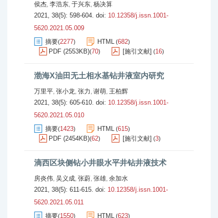
侯杰
李浩东
于兴东
杨决算
,
,
,
2021, 38(5): 598-604.
doi:
10.12358/j.issn.1001-
5620.2021.05.009
摘要
2277
HTML
682
(
)
(
)
PDF (2553KB)
70
[施引文献]
16
(
)
(
)
渤海X油田无土相水基钻井液室内研究
万里平
张小龙
张力
谢萌
王柏辉
,
,
,
,
2021, 38(5): 605-610.
doi:
10.12358/j.issn.1001-
5620.2021.05.010
摘要
1423
HTML
615
(
)
(
)
PDF (2454KB)
62
[施引文献]
3
(
)
(
)
滴西区块侧钻小井眼水平井钻井液技术
房炎伟
吴义成
张蔚
张雄
余加水
,
,
,
,
2021, 38(5): 611-615.
doi:
10.12358/j.issn.1001-
5620.2021.05.011
摘要
1550
HTML
623
(
)
(
)