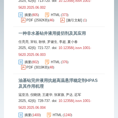
2025, 42(6): 713-720.
doi:
10.12358/j.issn.1001-
5620.2025.06.002
摘要
805
HTML
373
(
)
(
)
PDF (2592KB)
46
[施引文献]
1
(
)
(
)
一种非水基钻井液用提切剂及其应用
任亮亮
宋钰
耿铁
罗健生
李超
夏小春
,
,
,
,
,
2025, 42(6): 721-727.
doi:
10.12358/j.issn.1001-
5620.2025.06.003
摘要
802
HTML
376
(
)
(
)
PDF (3019KB)
48
(
)
油基钻完井液用抗超高温悬浮稳定剂HPAS
及其作用机理
寇亚浩
倪晓骁
王建华
张家旗
尹达
迟军
,
,
,
,
,
2025, 42(6): 728-737.
doi:
10.12358/j.issn.1001-
5620.2025.06.004
摘要
1400
HTML
1240
(
)
(
)