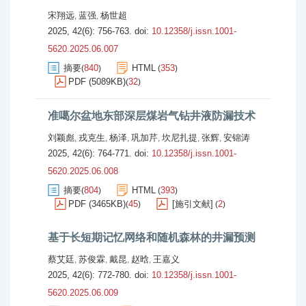
宋翔远
蓝强
杨世超
,
,
2025, 42(6): 756-763.
doi:
10.12358/j.issn.1001-
5620.2025.06.007
摘要
840
HTML
353
(
)
(
)
PDF (5089KB)
32
(
)
准噶尔盆地东部深层煤岩气钻井液防漏技术
刘颖彪
戎克生
杨泽
巩加芹
坎尼扎提
张辉
安锦涛
,
,
,
,
,
,
2025, 42(6): 764-771.
doi:
10.12358/j.issn.1001-
5620.2025.06.008
摘要
804
HTML
393
(
)
(
)
PDF (3465KB)
45
[施引文献]
2
(
)
(
)
基于长短期记忆网络和随机森林的井漏预测
蔡艾廷
苏俊霖
戴昆
赵晗
王嘉义
,
,
,
,
2025, 42(6): 772-780.
doi:
10.12358/j.issn.1001-
5620.2025.06.009