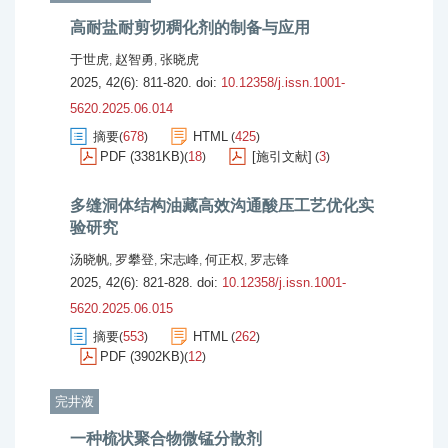
高耐盐耐剪切稠化剂的制备与应用
于世虎
赵智勇
张晓虎
,
,
2025, 42(6): 811-820.
doi:
10.12358/j.issn.1001-
5620.2025.06.014
摘要
678
HTML
425
(
)
(
)
PDF (3381KB)
18
[施引文献]
3
(
)
(
)
多缝洞体结构油藏高效沟通酸压工艺优化实
验研究
汤晓帆
罗攀登
宋志峰
何正权
罗志锋
,
,
,
,
2025, 42(6): 821-828.
doi:
10.12358/j.issn.1001-
5620.2025.06.015
摘要
553
HTML
262
(
)
(
)
PDF (3902KB)
12
(
)
完井液
一种梳状聚合物微锰分散剂