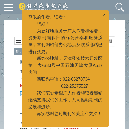
x
尊敬的作者、读者：
2025年 第42卷 第6期
您好！
为更好地服务于广大作者和读者，
栏目
封面
目录
上一期
|
下一期
提升期刊编辑部的办公效率和服务质
量，本刊编辑部办公地点及联系电话已
钻井液
进行变更。
南海西部油页岩低芳烃气制油基钻井液技术
新办公地址：天津经济技术开发区
第二大街83号中国石油天津大厦A517
刘智勤
崔应中
徐超
余意
彭巍
,
,
,
,
房间
2025, 42(6): 705-712.
doi:
10.12358/j.issn.1001-
新联系电话：022-65278734
5620.2025.06.001
022-25275527
摘要
875
HTML
421
(
)
(
)
我们衷心希望广大作者和读者能够
PDF (4055KB)
52
[施引文献]
1
(
)
(
)
继续支持我们的工作，共同推动期刊的
发展和进步。
一种强抑制植物油基钻井液体系
再次感谢您对期刊的关注和支持！
肖华
王广财
张云达
刘万成
任运
万事兴
王小龙
,
,
,
,
,
,