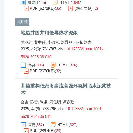
摘要
1415
HTML
1040
(
)
(
)
PDF (6271KB)
35
[施引文献]
2
(
)
(
)
固井液
地热井固井用低导热水泥浆
党冬红
黄中伟
李敬彬
刘景丽
任强
刘岩
,
,
,
,
,
2025, 42(6): 781-787.
doi:
10.12358/j.issn.1001-
5620.2025.06.010
摘要
805
HTML
376
(
)
(
)
PDF (2676KB)
32
(
)
井筒重构低密度高流高强环氧树脂水泥浆技
术
金鑫
陈雷
陶谦
周仕明
谭春勤
,
,
,
,
2025, 42(6): 788-796.
doi:
10.12358/j.issn.1001-
5620.2025.06.011
摘要
652
HTML
327
(
)
(
)
PDF (2897KB)
23
(
)