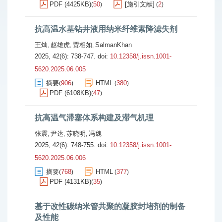
PDF (4425KB)
50
[施引文献]
2
(
)
(
)
抗高温水基钻井液用纳米纤维素降滤失剂
王灿
赵雄虎
贾相如
SalmanKhan
,
,
,
2025, 42(6): 738-747.
doi:
10.12358/j.issn.1001-
5620.2025.06.005
摘要
906
HTML
380
(
)
(
)
PDF (6108KB)
47
(
)
抗高温气滞塞体系构建及滞气机理
张震
尹达
苏晓明
冯魏
,
,
,
2025, 42(6): 748-755.
doi:
10.12358/j.issn.1001-
5620.2025.06.006
摘要
768
HTML
377
(
)
(
)
PDF (4131KB)
35
(
)
基于改性碳纳米管共聚的凝胶封堵剂的制备
及性能