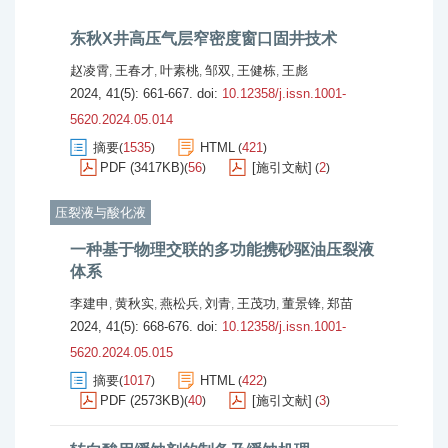
东秋X井高压气层窄密度窗口固井技术
赵凌霄
王春才
叶素桃
邹双
王健栋
王彪
,
,
,
,
,
2024, 41(5): 661-667.
doi:
10.12358/j.issn.1001-
5620.2024.05.014
摘要
1535
HTML
421
(
)
(
)
PDF (3417KB)
56
[施引文献]
2
(
)
(
)
压裂液与酸化液
一种基于物理交联的多功能携砂驱油压裂液
体系
李建申
黄秋实
燕松兵
刘青
王茂功
董景锋
郑苗
,
,
,
,
,
,
2024, 41(5): 668-676.
doi:
10.12358/j.issn.1001-
5620.2024.05.015
摘要
1017
HTML
422
(
)
(
)
PDF (2573KB)
40
[施引文献]
3
(
)
(
)