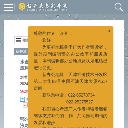
2024年 第41卷 第5期
x
尊敬的作者、读者：
栏目
封面
目录
上一期
|
下一期
您好！
为更好地服务于广大作者和读者，
钻井液
提升期刊编辑部的办公效率和服务质
水合物抑制剂的合成及在超深水钻井液中的
量，本刊编辑部办公地点及联系电话已
应用
进行变更。
刘书杰
徐一龙
张宇飞
储跃康
岳前升
赵庆美
,
,
,
,
,
新办公地址：天津经济技术开发区
2024, 41(5): 557-563.
doi:
10.12358/j.issn.1001-
第二大街83号中国石油天津大厦A517
5620.2024.05.002
房间
新联系电话：022-65278734
摘要
1485
HTML
564
(
)
(
)
PDF (2479KB)
104
[施引文献]
7
(
)
(
)
022-25275527
我们衷心希望广大作者和读者能够
鄂尔多斯盆地深部煤层井壁失稳机理及钻井
继续支持我们的工作，共同推动期刊的
液对策
发展和进步。