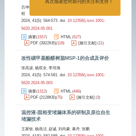
再次感谢您对期刊的关注和支持！
吕坤鸿
张辉
田得粮
杨博远
李军
欧阳勇
安锦涛
秦
,
,
,
,
,
,
,
程
2024, 41(5): 564-573.
doi:
10.12358/j.issn.1001-
5620.2024.05.001
摘要
1557
HTML
527
(
)
(
)
PDF (3922KB)
118
[施引文献]
11
(
)
(
)
改性磺甲基酚醛树脂MSP-1的合成及评价
张高波
杨双全
李培海
,
,
2024, 41(5): 574-581.
doi:
10.12358/j.issn.1001-
5620.2024.05.003
摘要
1312
HTML
446
(
)
(
)
PDF (2128KB)
75
[施引文献]
3
(
)
(
)
温控液-固相变堵漏体系的研制及原位自生
堵漏技术
王家钦
杨燕洁
赵诚
刘尚豪
暴丹
张鹏
,
,
,
,
,
2024, 41(5): 582-588.
doi:
10.12358/j.issn.1001-