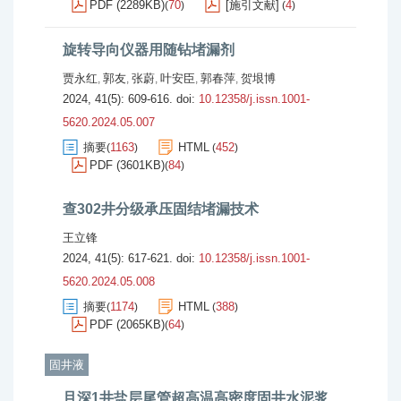
PDF (2289KB)
70
[施引文献]
4
(
)
(
)
旋转导向仪器用随钻堵漏剂
贾永红
郭友
张蔚
叶安臣
郭春萍
贺垠博
,
,
,
,
,
2024, 41(5): 609-616.
doi:
10.12358/j.issn.1001-
5620.2024.05.007
摘要
1163
HTML
452
(
)
(
)
PDF (3601KB)
84
(
)
查302井分级承压固结堵漏技术
王立锋
2024, 41(5): 617-621.
doi:
10.12358/j.issn.1001-
5620.2024.05.008
摘要
1174
HTML
388
(
)
(
)
PDF (2065KB)
64
(
)
固井液
且深1井盐层尾管超高温高密度固井水泥浆