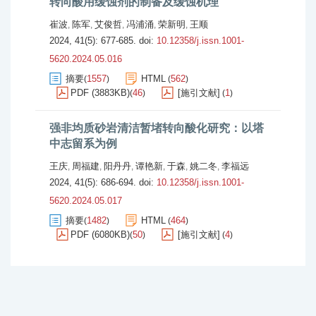
转向酸用缓蚀剂的制备及缓蚀机理
崔波
陈军
艾俊哲
冯浦涌
荣新明
王顺
,
,
,
,
,
2024, 41(5): 677-685.
doi:
10.12358/j.issn.1001-
5620.2024.05.016
摘要
1557
HTML
562
(
)
(
)
PDF (3883KB)
46
[施引文献]
1
(
)
(
)
强非均质砂岩清洁暂堵转向酸化研究：以塔
中志留系为例
王庆
周福建
阳丹丹
谭艳新
于森
姚二冬
李福远
,
,
,
,
,
,
2024, 41(5): 686-694.
doi:
10.12358/j.issn.1001-
5620.2024.05.017
摘要
1482
HTML
464
(
)
(
)
PDF (6080KB)
50
[施引文献]
4
(
)
(
)