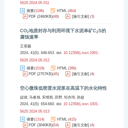
5620.2024.05.011
摘要
1196
HTML
464
(
)
(
)
PDF (2460KB)
48
[施引文献]
3
(
)
(
)
CO
地质封存与利用环境下水泥单矿C
S的
2
2
腐蚀速率
王熹颖
2024, 41(5): 646-653.
doi:
10.12358/j.issn.1001-
5620.2024.05.012
摘要
1019
HTML
386
(
)
(
)
PDF (2757KB)
45
[施引文献]
4
(
)
(
)
空心微珠低密度水泥浆在高温下的水化特性
赵琥
马春旭
宋维凯
田野
邹亦玮
孙超
,
,
,
,
,
2024, 41(5): 654-660.
doi:
10.12358/j.issn.1001-
5620.2024.05.013
摘要
1314
HTML
415
(
)
(
)
PDF (3040KB)
54
[施引文献]
4
(
)
(
)