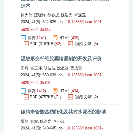
技术
徐大伟
汪晓静
徐春虎
魏浩光
常连玉
,
,
,
,
2024, 41(5): 622-629.
doi:
10.12358/j.issn.1001-
5620.2024.05.009
摘要
1241
HTML
439
(
)
(
)
PDF (3167KB)
52
[施引文献]
5
(
)
(
)
温敏形变纤维胶囊堵漏剂的开发及评价
田辉
步玉环
胡苗苗
沈晟达
曹成章
,
,
,
,
2024, 41(5): 630-639.
doi:
10.12358/j.issn.1001-
5620.2024.05.010
摘要
1412
HTML
434
(
)
(
)
PDF (4757KB)
71
[施引文献]
2
(
)
(
)
碳纳米管羧基功能化及其对水泥石的影响
贾慧
金鑫
魏浩光
李小江
,
,
,
2024, 41(5): 640-645.
doi:
10.12358/j.issn.1001-