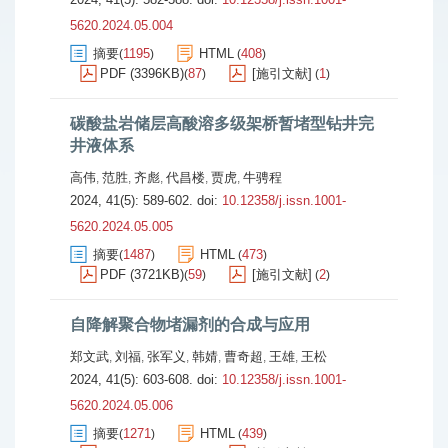
5620.2024.05.004
摘要
1195
HTML
408
(
)
(
)
PDF (3396KB)
87
[施引文献]
1
(
)
(
)
碳酸盐岩储层高酸溶多级架桥暂堵型钻井完
井液体系
高伟
范胜
齐彪
代昌楼
贾虎
牛骋程
,
,
,
,
,
2024, 41(5): 589-602.
doi:
10.12358/j.issn.1001-
5620.2024.05.005
摘要
1487
HTML
473
(
)
(
)
PDF (3721KB)
59
[施引文献]
2
(
)
(
)
自降解聚合物堵漏剂的合成与应用
郑文武
刘福
张军义
韩婧
曹奇超
王雄
王松
,
,
,
,
,
,
2024, 41(5): 603-608.
doi:
10.12358/j.issn.1001-
5620.2024.05.006
摘要
1271
HTML
439
(
)
(
)