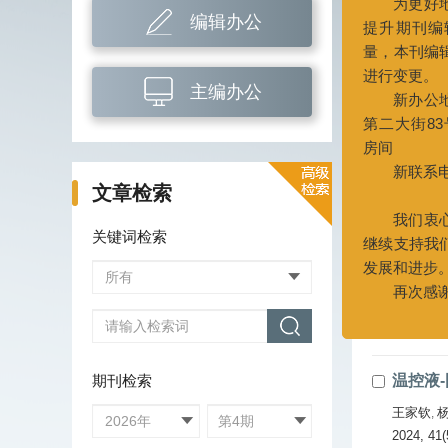
尊敬的作者、读者：
刘书杰
,
编辑办公
您好！
2024, 41(
为更好地服务于
摘要
(
提升期刊编辑部的
主编办公
量，本刊编辑部办
鄂尔多
进行变更。
新办公地址：天
吕坤鸿
,
第二大街83号中国石
2024, 41(
文章检索
房间
摘要
(
新联系电话：022-
关键词检索
022-252
改性磺
我们衷心希望广
张高波
,
继续支持我们的工
2024, 41(
发展和进步。
摘要
(
再次感谢您对期
期刊检索
温控液
王家钦
,
2024, 41(