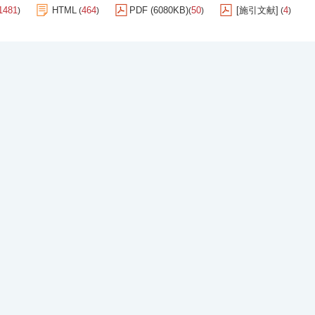
1481
HTML
464
PDF (6080KB)
50
[施引文献]
4
)
(
)
(
)
(
)
网站版权所有 《钻井液与完井液》
津ICP备13002319号-1
津经济技术开发区第二大街83号中国石油天津大厦A517房间
邮政编码：
电话：022-65278734