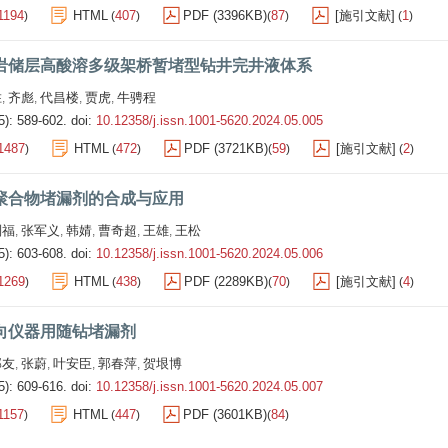
1194
HTML
407
PDF (3396KB)
87
[施引文献]
1
)
(
)
(
)
(
)
岩储层高酸溶多级架桥暂堵型钻井完井液体系
胜
齐彪
代昌楼
贾虎
牛骋程
,
,
,
,
5): 589-602.
doi:
10.12358/j.issn.1001-5620.2024.05.005
1487
HTML
472
PDF (3721KB)
59
[施引文献]
2
)
(
)
(
)
(
)
聚合物堵漏剂的合成与应用
刘福
张军义
韩婧
曹奇超
王雄
王松
,
,
,
,
,
5): 603-608.
doi:
10.12358/j.issn.1001-5620.2024.05.006
1269
HTML
438
PDF (2289KB)
70
[施引文献]
4
)
(
)
(
)
(
)
向仪器用随钻堵漏剂
郭友
张蔚
叶安臣
郭春萍
贺垠博
,
,
,
,
5): 609-616.
doi:
10.12358/j.issn.1001-5620.2024.05.007
1157
HTML
447
PDF (3601KB)
84
)
(
)
(
)