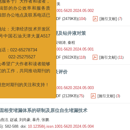
徐一龙
张宇飞
储跃康
岳前升
赵庆美
,
,
,
,
5): 557-563.
doi:
10.12358/j.issn.1001-5620.2024.05.002
广大作者和读者，
1484
HTML
563
PDF (2479KB)
104
[施引文献]
7
)
(
)
(
)
(
)
办公效率和服务质
公地点及联系电话已
斯盆地深部煤层井壁失稳机理及钻井液对策
津经济技术开发区
张辉
田得粮
杨博远
李军
欧阳勇
安锦涛
秦程
,
,
,
,
,
,
油天津大厦A517
5): 564-573.
doi:
10.12358/j.issn.1001-5620.2024.05.001
1555
HTML
526
PDF (3922KB)
118
[施引文献]
11
)
(
)
(
)
(
)
65278734
75527
甲基酚醛树脂MSP-1的合成及评价
大作者和读者能够
杨双全
李培海
,
作，共同推动期刊的
5): 574-581.
doi:
10.12358/j.issn.1001-5620.2024.05.003
1310
HTML
446
PDF (2128KB)
75
[施引文献]
3
)
(
)
(
)
(
)
刊的关注和支持！
-固相变堵漏体系的研制及原位自生堵漏技术
杨燕洁
赵诚
刘尚豪
暴丹
张鹏
,
,
,
,
5): 582-588.
doi:
10.12358/j.issn.1001-5620.2024.05.004