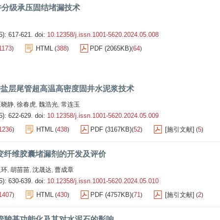
2井分级承压固结堵漏技术
5): 617-621.
doi:
10.12358/j.issn.1001-5620.2024.05.008
1173
HTML
388
PDF (2065KB)
64
)
(
)
(
)
井盐层尾管超高温高密度固井水泥浆技术
汪晓静
徐春虎
魏浩光
常连玉
,
,
,
5): 622-629.
doi:
10.12358/j.issn.1001-5620.2024.05.009
1236
HTML
438
PDF (3167KB)
52
[施引文献]
5
)
(
)
(
)
(
)
变纤维胶囊堵漏剂的开发及评价
玉环
胡苗苗
沈晟达
曹成章
,
,
,
5): 630-639.
doi:
10.12358/j.issn.1001-5620.2024.05.010
1407
HTML
430
PDF (4757KB)
71
[施引文献]
2
)
(
)
(
)
(
)
管羧基功能化及其对水泥石的影响