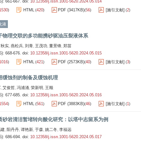
5): 661-667.
doi:
10.12358/j.issn.1001-5620.2024.05.014
1530
HTML
420
PDF (3417KB)
56
[施引文献]
2
)
(
)
(
)
(
)
化液
于物理交联的多功能携砂驱油压裂液体系
黄秋实
燕松兵
刘青
王茂功
董景锋
郑苗
,
,
,
,
,
5): 668-676.
doi:
10.12358/j.issn.1001-5620.2024.05.015
1016
HTML
421
PDF (2573KB)
40
[施引文献]
3
)
(
)
(
)
(
)
用缓蚀剂的制备及缓蚀机理
军
艾俊哲
冯浦涌
荣新明
王顺
,
,
,
,
5): 677-685.
doi:
10.12358/j.issn.1001-5620.2024.05.016
1554
HTML
561
PDF (3883KB)
46
[施引文献]
1
)
(
)
(
)
(
)
质砂岩清洁暂堵转向酸化研究：以塔中志留系为例
福建
阳丹丹
谭艳新
于森
姚二冬
李福远
,
,
,
,
,
5): 686-694.
doi:
10.12358/j.issn.1001-5620.2024.05.017