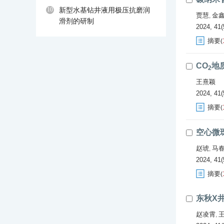
10
新型水基钻井液用极压抗磨润
贾慧
金
,
滑剂的研制
2024, 41(
摘要
(
CO
地
2
王熹颖
2024, 41(
摘要
(
空心微
赵琥
马
,
2024, 41(
摘要
(
东秋X
赵凌霄
,