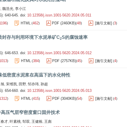
鑫
魏浩光
李小江
,
,
5): 640-645.
doi:
10.12358/j.issn.1001-5620.2024.05.011
1196
HTML
462
PDF (2460KB)
48
[施引文献]
3
)
(
)
(
)
(
)
质封存与利用环境下水泥单矿C
S的腐蚀速率
2
5): 646-653.
doi:
10.12358/j.issn.1001-5620.2024.05.012
1013
HTML
384
PDF (2757KB)
45
[施引文献]
4
)
(
)
(
)
(
)
珠低密度水泥浆在高温下的水化特性
春旭
宋维凯
田野
邹亦玮
孙超
,
,
,
,
5): 654-660.
doi:
10.12358/j.issn.1001-5620.2024.05.013
1312
HTML
415
PDF (3040KB)
54
[施引文献]
4
)
(
)
(
)
(
)
井高压气层窄密度窗口固井技术
王春才
叶素桃
邹双
王健栋
王彪
,
,
,
,