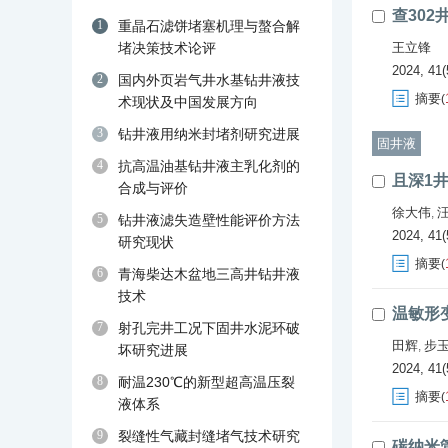
查30
1
重晶石滤饼堵塞机理与螯合解
堵决策技术论评
王立锋
2024, 41(
2
国内外页岩气井水基钻井液技
摘要
(
术现状及中国发展方向
3
钻井液用纳米封堵剂研究进展
固井液
4
抗高温油基钻井液主乳化剂的
且深1
合成与评价
徐大伟
,
5
钻井液滤失造壁性能评价方法
2024, 41(
研究现状
摘要
(
6
青海柴达木盆地三高井钻井液
技术
温敏形
7
射孔完井工况下固井水泥环破
田辉
步
,
坏研究进展
2024, 41(
8
耐温230℃的新型超高温压裂
摘要
(
液体系
9
裂缝性气藏封缝堵气技术研究
碳纳米