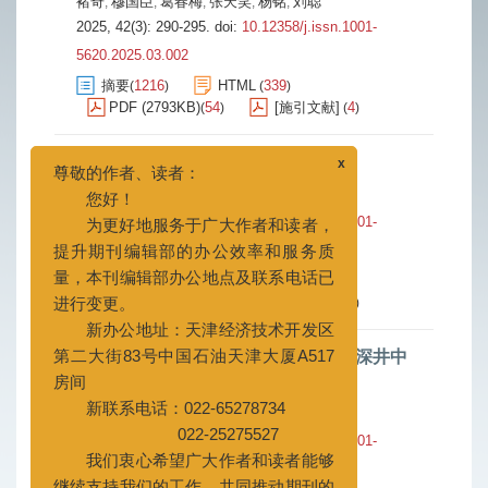
褚奇
穆国臣
葛春梅
张天笑
杨铭
刘聪
,
,
,
,
,
2025, 42(3): 290-295.
doi:
10.12358/j.issn.1001-
5620.2025.03.002
摘要
1216
HTML
339
(
)
(
)
PDF (2793KB)
54
[施引文献]
4
(
)
(
)
东海超深大位移井油基钻井液技术
x
佘运虎
尊敬的作者、读者：
2025, 42(3): 296-301.
doi:
10.12358/j.issn.1001-
您好！
5620.2025.03.003
为更好地服务于广大作者和读者，
提升期刊编辑部的办公效率和服务质
摘要
1058
HTML
323
(
)
(
)
PDF (2242KB)
73
[施引文献]
6
(
)
(
)
量，本刊编辑部办公地点及联系电话已
进行变更。
钻井液可降解携岩剂的研制及在万米深井中
新办公地址：天津经济技术开发区
的试验
第二大街83号中国石油天津大厦A517
房间
明显森
新联系电话：022-65278734
2025, 42(3): 302-307.
doi:
10.12358/j.issn.1001-
022-25275527
5620.2025.03.004