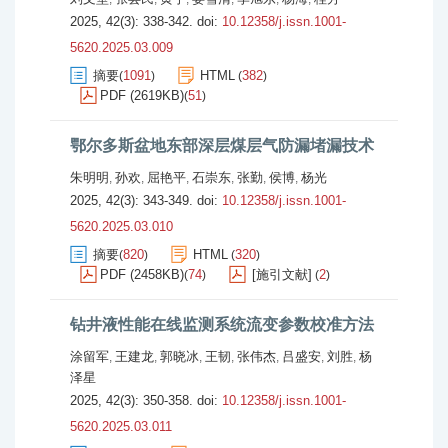
2025, 42(3): 338-342.
doi:
10.12358/j.issn.1001-
5620.2025.03.009
摘要
1091
HTML
382
(
)
(
)
PDF (2619KB)
51
(
)
鄂尔多斯盆地东部深层煤层气防漏堵漏技术
朱明明
孙欢
屈艳平
石崇东
张勤
侯博
杨光
,
,
,
,
,
,
2025, 42(3): 343-349.
doi:
10.12358/j.issn.1001-
5620.2025.03.010
摘要
820
HTML
320
(
)
(
)
PDF (2458KB)
74
[施引文献]
2
(
)
(
)
钻井液性能在线监测系统流变参数校准方法
涂留军
王建龙
郭晓冰
王韧
张伟杰
吕盛安
刘胜
杨
,
,
,
,
,
,
,
泽星
2025, 42(3): 350-358.
doi:
10.12358/j.issn.1001-
5620.2025.03.011