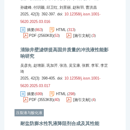
孙建峰
付玥颖
邱卫红
刘景丽
赵秋羽
曹洪昌
,
,
,
,
,
2025, 42(3): 392-397.
doi:
10.12358/j.issn.1001-
5620.2025.03.016
摘要
863
HTML
313
(
)
(
)
PDF (2560KB)
53
[施引文献]
3
(
)
(
)
清除井壁滤饼提高固井质量的冲洗液性能影
响研究
吴彦先
赵增新
巩加芹
张浩
吴宝康
张辉
李军
李芷
,
,
,
,
,
,
,
琦
2025, 42(3): 398-405.
doi:
10.12358/j.issn.1001-
5620.2025.03.017
摘要
699
HTML
298
(
)
(
)
PDF (3553KB)
40
[施引文献]
4
(
)
(
)
压裂液与酸化液
耐盐防膨水性乳液降阻剂合成及其性能