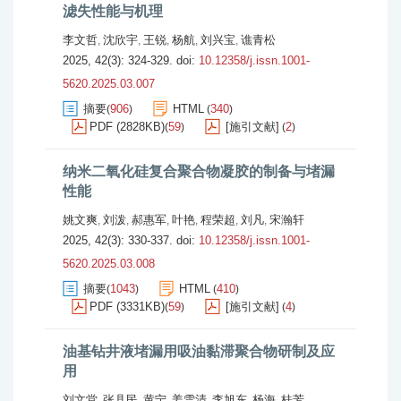
滤失性能与机理
李文哲
沈欣宇
王锐
杨航
刘兴宝
谯青松
,
,
,
,
,
2025, 42(3): 324-329.
doi:
10.12358/j.issn.1001-
5620.2025.03.007
摘要
906
HTML
340
(
)
(
)
PDF (2828KB)
59
[施引文献]
2
(
)
(
)
纳米二氧化硅复合聚合物凝胶的制备与堵漏
性能
姚文爽
刘泼
郝惠军
叶艳
程荣超
刘凡
宋瀚轩
,
,
,
,
,
,
2025, 42(3): 330-337.
doi:
10.12358/j.issn.1001-
5620.2025.03.008
摘要
1043
HTML
410
(
)
(
)
PDF (3331KB)
59
[施引文献]
4
(
)
(
)
油基钻井液堵漏用吸油黏滞聚合物研制及应
用
刘文堂
张县民
黄宁
姜雪清
李旭东
杨海
桂芳
,
,
,
,
,
,