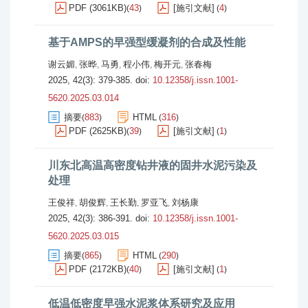
PDF (3061KB)
43
[施引文献]
4
(
)
(
)
基于AMPS的早强型缓凝剂的合成及性能
谢云媚
张晔
马勇
程小伟
梅开元
张春梅
,
,
,
,
,
2025, 42(3): 379-385.
doi:
10.12358/j.issn.1001-
5620.2025.03.014
摘要
883
HTML
316
(
)
(
)
PDF (2625KB)
39
[施引文献]
1
(
)
(
)
川东北高温高密度钻井液的固井水泥污染及
处理
王俊祥
胡俊辉
王长勤
罗亚飞
刘杨康
,
,
,
,
2025, 42(3): 386-391.
doi:
10.12358/j.issn.1001-
5620.2025.03.015
摘要
865
HTML
290
(
)
(
)
PDF (2172KB)
40
[施引文献]
1
(
)
(
)
低温低密度早强水泥浆体系研究及应用