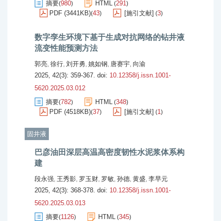
摘要
980
HTML
291
(
)
(
)
PDF (3441KB)
43
[施引文献]
3
(
)
(
)
数字孪生环境下基于生成对抗网络的钻井液
流变性能预测方法
郭亮
徐行
刘开勇
姚如钢
唐赛宇
向渝
,
,
,
,
,
2025, 42(3): 359-367.
doi:
10.12358/j.issn.1001-
5620.2025.03.012
摘要
782
HTML
348
(
)
(
)
PDF (4518KB)
37
[施引文献]
1
(
)
(
)
固井液
巴彦油田深层高温高密度韧性水泥浆体系构
建
段永强
王秀影
罗玉财
罗敏
孙德
黄盛
李早元
,
,
,
,
,
,
2025, 42(3): 368-378.
doi:
10.12358/j.issn.1001-
5620.2025.03.013
摘要
1126
HTML
345
(
)
(
)