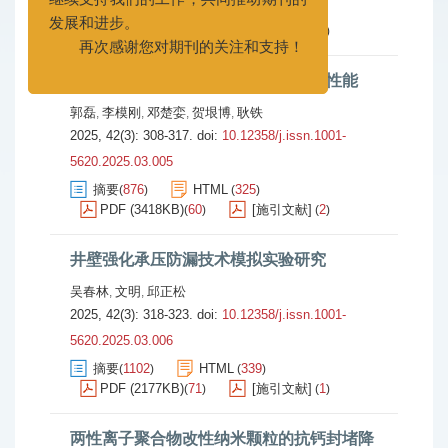
我们衷心希望广大作者和读者能够
摘要
1252
HTML
371
(
)
(
)
继续支持我们的工作，共同推动期刊的
PDF (3000KB)
69
[施引文献]
2
(
)
(
)
发展和进步。
再次感谢您对期刊的关注和支持！
纳米改性材料在水基钻井液中的减阻性能
郭磊
李模刚
邓楚娈
贺垠博
耿铁
,
,
,
,
2025, 42(3): 308-317.
doi:
10.12358/j.issn.1001-
5620.2025.03.005
摘要
876
HTML
325
(
)
(
)
PDF (3418KB)
60
[施引文献]
2
(
)
(
)
井壁强化承压防漏技术模拟实验研究
吴春林
文明
邱正松
,
,
2025, 42(3): 318-323.
doi:
10.12358/j.issn.1001-
5620.2025.03.006
摘要
1102
HTML
339
(
)
(
)
PDF (2177KB)
71
[施引文献]
1
(
)
(
)
两性离子聚合物改性纳米颗粒的抗钙封堵降