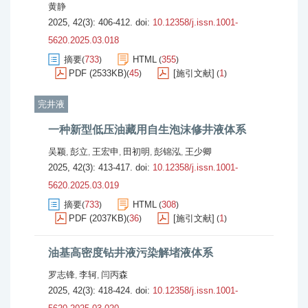
黄静
2025, 42(3): 406-412.
doi:
10.12358/j.issn.1001-
5620.2025.03.018
摘要
733
HTML
355
(
)
(
)
PDF (2533KB)
45
[施引文献]
1
(
)
(
)
完井液
一种新型低压油藏用自生泡沫修井液体系
吴颖
彭立
王宏申
田初明
彭锦泓
王少卿
,
,
,
,
,
2025, 42(3): 413-417.
doi:
10.12358/j.issn.1001-
5620.2025.03.019
摘要
733
HTML
308
(
)
(
)
PDF (2037KB)
36
[施引文献]
1
(
)
(
)
油基高密度钻井液污染解堵液体系
罗志锋
李轲
闫丙森
,
,
2025, 42(3): 418-424.
doi:
10.12358/j.issn.1001-