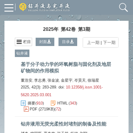
2025年 第42卷 第3期
栏目
封面
目录
上一期
|
下一期
钻井液
基于分子动力学的环氧树脂与固化剂及地层
矿物间的作用模拟
董浩安
李志勇
张金波
金星宇
岑昊天
徐瑞星
,
,
,
,
,
2025, 42(3): 283-289.
doi:
10.12358/j.issn.1001-
5620.2025.03.001
摘要
910
HTML
343
(
)
(
)
PDF (2719KB)
72
(
)
钻井液用无荧光柔性封堵剂的制备及性能