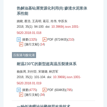
热解油基钻屑资源化利用(Ⅱ):掺渣水泥浆体
系性能
姚晓
蔡浩
王高明
葛荘
肖伟
华苏东
,
,
,
,
,
2018, 35(1): 94-100.
doi:
10.3969/j.issn.1001-
5620.2018.01.018
摘要
1325
PDF (8724KB)
210
(
)
(
)
[施引文献]
14
(
)
压裂液与酸化液
耐温230℃的新型超高温压裂液体系
杨振周
刘付臣
宋璐璐
林厉军
,
,
,
2018, 35(1): 101-104.
doi:
10.3969/j.issn.1001-
5620.2018.01.019
摘要
4775
PDF (604KB)
795
(
)
(
)
[施引文献]
34
(
)
一种低渗稠油油藏储层改造技术