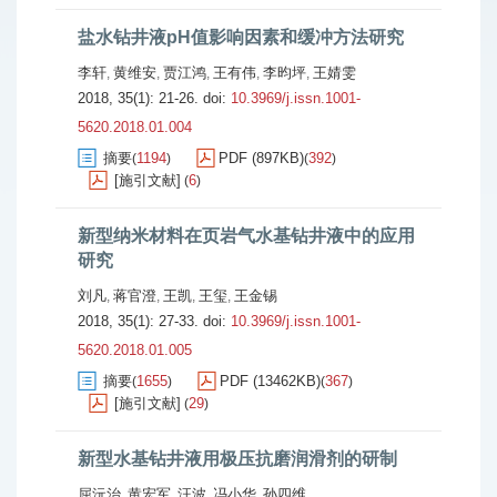
盐水钻井液pH值影响因素和缓冲方法研究
李轩
黄维安
贾江鸿
王有伟
李昀坪
王婧雯
,
,
,
,
,
2018, 35(1): 21-26.
doi:
10.3969/j.issn.1001-
5620.2018.01.004
摘要
1194
PDF (897KB)
392
(
)
(
)
[施引文献]
6
(
)
新型纳米材料在页岩气水基钻井液中的应用
研究
刘凡
蒋官澄
王凯
王玺
王金锡
,
,
,
,
2018, 35(1): 27-33.
doi:
10.3969/j.issn.1001-
5620.2018.01.005
摘要
1655
PDF (13462KB)
367
(
)
(
)
[施引文献]
29
(
)
新型水基钻井液用极压抗磨润滑剂的研制
屈沅治
黄宏军
汪波
冯小华
孙四维
,
,
,
,