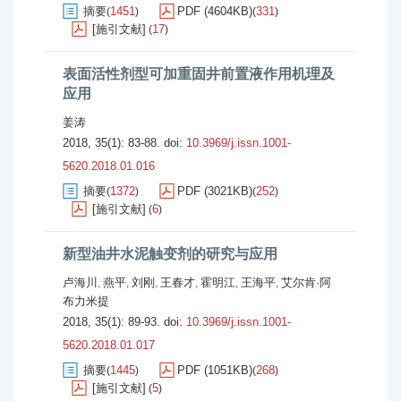
摘要
1451
PDF (4604KB)
331
(
)
(
)
[施引文献]
17
(
)
表面活性剂型可加重固井前置液作用机理及
应用
姜涛
2018, 35(1): 83-88.
doi:
10.3969/j.issn.1001-
5620.2018.01.016
摘要
1372
PDF (3021KB)
252
(
)
(
)
[施引文献]
6
(
)
新型油井水泥触变剂的研究与应用
卢海川
燕平
刘刚
王春才
霍明江
王海平
艾尔肯·阿
,
,
,
,
,
,
布力米提
2018, 35(1): 89-93.
doi:
10.3969/j.issn.1001-
5620.2018.01.017
摘要
1445
PDF (1051KB)
268
(
)
(
)
[施引文献]
5
(
)