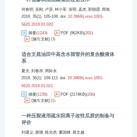
何春明
吴刚
卢昊
钟小军
张明
孟杰
郭朝霞
周旭
,
,
,
,
,
,
,
2018, 35(1): 105-108.
doi:
10.3969/j.issn.1001-
5620.2018.01.020
摘要
1243
PDF (962KB)
201
(
)
(
)
[施引文献]
3
(
)
适合文昌油田中高含水筛管井的复合酸液体
系
夏光
刘春祥
周际永
,
,
2018, 35(1): 109-113.
doi:
10.3969/j.issn.1001-
5620.2018.01.021
摘要
1239
PDF (2174KB)
206
(
)
(
)
[施引文献]
1
(
)
一种压裂液用疏水阳离子改性瓜胶的制备与
评价
刘通义
唐瑭
陈光杰
董国峰
唐文越
,
,
,
,