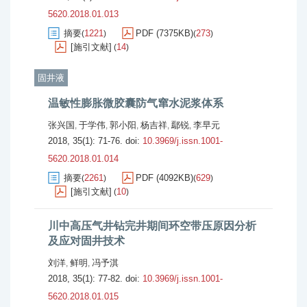
5620.2018.01.013
摘要
1221
PDF (7375KB)
273
(
)
(
)
[施引文献]
14
(
)
固井液
温敏性膨胀微胶囊防气窜水泥浆体系
张兴国
于学伟
郭小阳
杨吉祥
鄢锐
李早元
,
,
,
,
,
2018, 35(1): 71-76.
doi:
10.3969/j.issn.1001-
5620.2018.01.014
摘要
2261
PDF (4092KB)
629
(
)
(
)
[施引文献]
10
(
)
川中高压气井钻完井期间环空带压原因分析
及应对固井技术
刘洋
鲜明
冯予淇
,
,
2018, 35(1): 77-82.
doi:
10.3969/j.issn.1001-
5620.2018.01.015