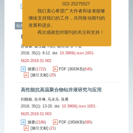
我们衷心希望广大作者和读者能够
摘要
1659
PDF (16503KB)
437
(
)
(
)
继续支持我们的工作，共同推动期刊的
[施引文献]
20
(
)
发展和进步。
钻井液
再次感谢您对期刊的关注和支持！
黏土表面结合水的低场核磁共振定量研究
苏俊霖
董汶鑫
冯杰
杨培强
罗平亚
,
,
,
,
2018, 35(1): 8-12.
doi:
10.3969/j.issn.1001-
5620.2018.01.002
摘要
1722
PDF (3693KB)
545
(
)
(
)
[施引文献]
20
(
)
高性能抗高温聚合物钻井液研究与应用
刘晓栋
谷卉琳
马永乐
张勇
,
,
,
2018, 35(1): 13-20.
doi:
10.3969/j.issn.1001-
5620.2018.01.003
摘要
2186
PDF (1856KB)
585
(
)
(
)
[施引文献]
21
(
)