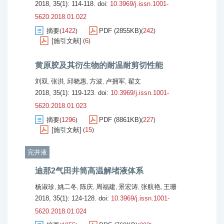
2018, 35(1): 114-118.
doi:
10.3969/j.issn.1001-
5620.2018.01.022
摘要
1422
PDF (2855KB)
242
(
)
(
)
[施引文献]
6
(
)
黄原胶及其衍生物的耐温耐剪切性能
刘双
张洪
邱晓惠
方波
卢拥军
翟文
,
,
,
,
,
2018, 35(1): 119-123.
doi:
10.3969/j.issn.1001-
5620.2018.01.023
摘要
1296
PDF (8861KB)
227
(
)
(
)
[施引文献]
15
(
)
完井液
迪那2气田井筒高温解堵液体系
杨淑珍
姚二冬
陈庆
周福建
景宏涛
张航艳
王珊
,
,
,
,
,
,
2018, 35(1): 124-128.
doi:
10.3969/j.issn.1001-
5620.2018.01.024