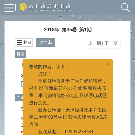
2018年 第35卷 第1期
栏目
封面
上一期
|
下一期
目录
x
尊敬的作者、读者：
目录
您好！
为更好地服务于广大作者和读者，
2018, 35(1).
提升期刊编辑部的办公效率和服务质
摘要
709
PDF (804KB)
162
(
)
(
)
量，本刊编辑部办公地点及联系电话已
进行变更。
专论
新办公地址：天津经济技术开发区
微锰加重剂在钻井液中的应用
第二大街83号中国石油天津大厦A517
张晖
蒋绍宾
袁学芳
徐同台
王茜
肖伟伟
房间
,
,
,
,
,
2018, 35(1): 1-7.
doi:
10.3969/j.issn.1001-
新联系电话：022-65278734
022-25275527
5620.2018.01.001