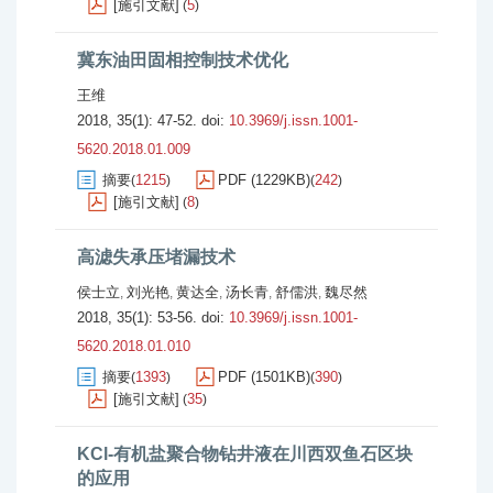
[施引文献]
5
(
)
冀东油田固相控制技术优化
王维
2018, 35(1): 47-52.
doi:
10.3969/j.issn.1001-
5620.2018.01.009
摘要
1215
PDF (1229KB)
242
(
)
(
)
[施引文献]
8
(
)
高滤失承压堵漏技术
侯士立
刘光艳
黄达全
汤长青
舒儒洪
魏尽然
,
,
,
,
,
2018, 35(1): 53-56.
doi:
10.3969/j.issn.1001-
5620.2018.01.010
摘要
1393
PDF (1501KB)
390
(
)
(
)
[施引文献]
35
(
)
KCl-有机盐聚合物钻井液在川西双鱼石区块
的应用