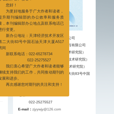
x
者、读者：
！
好地服务于广大作者和读者，
编辑部的办公效率和服务质
主管：
中国石油天然气集团有限公司
编辑部办公地点及联系电话已
主办：
中国石油集团渤海钻探工程有限公司
。
公地址：天津经济技术开发区
主编：
陈世春（渤海钻探工程技术研究院）
83号中国石油天津大厦A517
副主编：
汪桂娟（渤海钻探工程技术研究院）
任 强（渤海钻探工程技术研究院）
电话：022-65278734
地址：
天津经济技术开发区第二大街83号中国
2-25275527
石油天津大厦A517房间
衷心希望广大作者和读者能够
邮编：
300457
我们的工作，共同推动期刊的
步。
电话：
022-65278734
感谢您对期刊的关注和支持！
022-25275527
E-mail：
zjyywjy@126.com