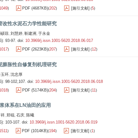
1049
PDF (4687KB)
202
[施引文献]
5
)
(
)
(
)
管改性水泥石力学性能研究
刘硕琼
刘慧婷
靳建洲
于永金
,
,
,
6): 93-97.
doi:
10.3969/j.issn.1001-5620.2018.06.017
1017
PDF (2623KB)
207
[施引文献]
12
)
(
)
(
)
泥膨胀性自修复剂机理研究
步玉环
沈忠厚
,
6): 98-102,107.
doi:
10.3969/j.issn.1001-5620.2018.06.018
1018
PDF (5174KB)
204
[施引文献]
11
)
(
)
(
)
泥浆体系在LN油田的应用
吉祥
郑锟
石庆
陈曦
,
,
,
6): 103-107.
doi:
10.3969/j.issn.1001-5620.2018.06.019
1511
PDF (1014KB)
194
[施引文献]
1
)
(
)
(
)