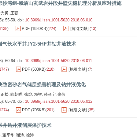
部沙湾组-峨眉山玄武岩井段井壁失稳机理分析及应对措施
米光勇
王强
,
6): 55-59.
doi:
10.3969/j.issn.1001-5620.2018.06.010
1138
PDF (1930KB)
224
[施引文献]
13
)
(
)
(
)
气长水平井JY2-5HF井钻井液技术
6): 60-64.
doi:
10.3969/j.issn.1001-5620.2018.06.011
1747
PDF (503KB)
218
[施引文献]
7
)
(
)
(
)
块致密砂岩气储层损害机理及钻井液优化
邱正松
陆朝晖
张烨
邓智
孙泽宁
张伟
,
,
,
,
,
6): 65-70.
doi:
10.3969/j.issn.1001-5620.2018.06.012
1274
PDF (705KB)
201
[施引文献]
35
)
(
)
(
)
采井钻井液储层保护技术
海
董平华
谢涛
徐涛
,
,
,