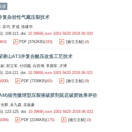
化液
井复杂岩性气藏压裂技术
菲
吴均
罗成
徐建华
,
,
,
6): 108-113.
doi:
10.3969/j.issn.1001-5620.2018.06.020
963
PDF (3762KB)
193
[施引文献]
4
)
(
)
(
)
深潜山AT3井复合酸压改造工艺技术
克彬
郑立军
付玥颖
白田增
李拥军
才博
,
,
,
,
,
6): 114-121.
doi:
10.3969/j.issn.1001-5620.2018.06.021
1600
PDF (7338KB)
65
[施引文献]
9
)
(
)
(
)
c-AM)核壳微球型压裂液破胶剂延迟破胶效果评价
李光辉
未九森
吴振豪
,
,
6): 122-125.
doi:
10.3969/j.issn.1001-5620.2018.06.022
1094
PDF (2246KB)
175
[施引文献]
3
)
(
)
(
)