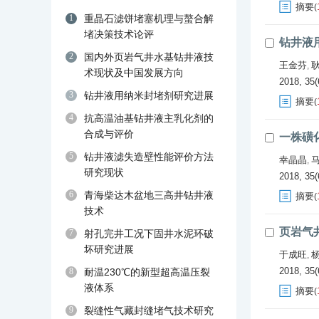
摘要
(
1
重晶石滤饼堵塞机理与螯合解
堵决策技术论评
钻井液
2
国内外页岩气井水基钻井液技
王金芬
,
术现状及中国发展方向
2018, 35(
3
钻井液用纳米封堵剂研究进展
摘要
(
4
抗高温油基钻井液主乳化剂的
合成与评价
一株磺
5
钻井液滤失造壁性能评价方法
幸晶晶
,
研究现状
2018, 35(
6
青海柴达木盆地三高井钻井液
摘要
(
技术
页岩气
7
射孔完井工况下固井水泥环破
坏研究进展
于成旺
,
2018, 35(
8
耐温230℃的新型超高温压裂
液体系
摘要
(
9
裂缝性气藏封缝堵气技术研究