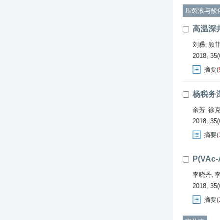
压裂液与酸
高温深
刘彝
颜
,
2018, 35(
摘要
(
杨税务
余芳
徐
,
2018, 35(
摘要
(
P(VA
李晓丹
,
2018, 35(
摘要
(