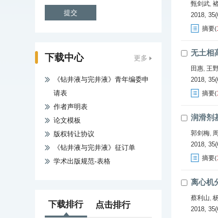
甄剑武
,
2018, 35(
摘要
(
无土相
下载中心
更多
田惠
王
,
《钻井液与完井液》青年编委申
2018, 35(
请表
摘要
(
作者声明表
润滑剂
论文模板
郭剑梅
版权转让协议
,
2018, 35(
《钻井液与完井液》征订单
摘要
(
学术出版规范-表格
离心机
蔡利山
,
下载排行
点击排行
2018, 35(