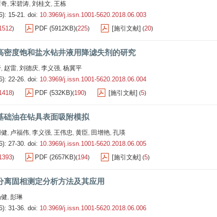
褚奇
宋碧涛
刘桂文
王栋
,
,
,
6): 15-21.
doi:
10.3969/j.issn.1001-5620.2018.06.003
1512
PDF (5912KB)
225
[施引文献]
20
)
(
)
(
)
高密度饱和盐水钻井液用降滤失剂的研究
野
赵雷
刘德庆
李义强
杨冀平
,
,
,
,
6): 22-26.
doi:
10.3969/j.issn.1001-5620.2018.06.004
1418
PDF (532KB)
190
[施引文献]
5
)
(
)
(
)
基础油在钻具表面吸附模拟
周健
卢福伟
李义强
王伟忠
黄臣
田增艳
孔瑛
,
,
,
,
,
,
6): 27-30.
doi:
10.3969/j.issn.1001-5620.2018.06.005
1393
PDF (2657KB)
194
[施引文献]
5
)
(
)
(
)
分离固相测定分析方法及其应用
杨健
彭琳
,
6): 31-36.
doi:
10.3969/j.issn.1001-5620.2018.06.006