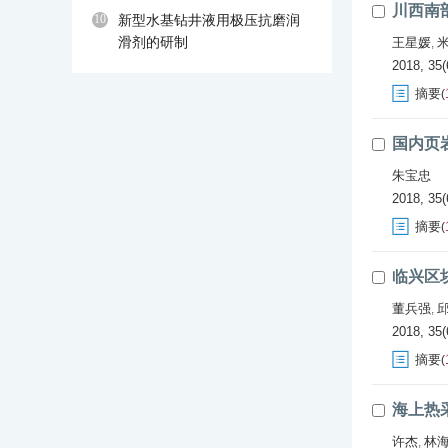
川西南
10
新型水基钻井液用极压抗磨润
滑剂的研制
王星媛
,
2018, 35(
摘要
(
国内页岩
朱宝忠
2018, 35(
摘要
(
临兴区
董兵强
,
2018, 35(
摘要
(
海上热
许杰
林
,