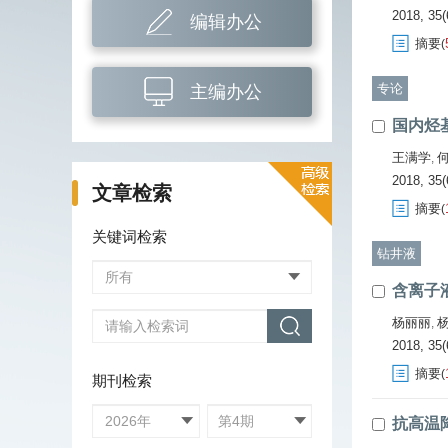
2018, 35(
编辑办公
摘要
(
专论
主编办公
国内烃
王满学
,
2018, 35(
文章检索
摘要
(
关键词检索
钻井液
含离子
杨丽丽
,
2018, 35(
摘要
(
期刊检索
抗高温