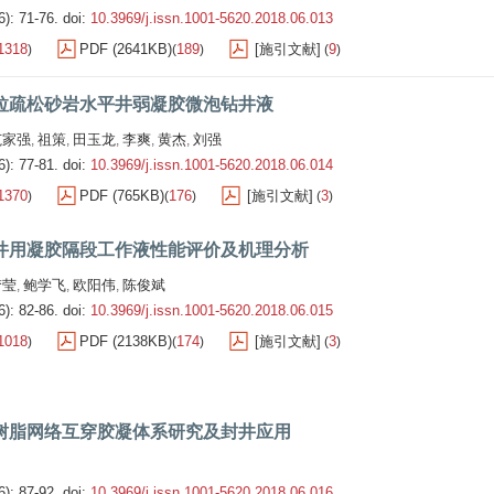
6): 71-76.
doi:
10.3969/j.issn.1001-5620.2018.06.013
1318
PDF (2641KB)
189
[施引文献]
9
)
(
)
(
)
拉疏松砂岩水平井弱凝胶微泡钻井液
范家强
祖策
田玉龙
李爽
黄杰
刘强
,
,
,
,
,
6): 77-81.
doi:
10.3969/j.issn.1001-5620.2018.06.014
1370
PDF (765KB)
176
[施引文献]
3
)
(
)
(
)
井用凝胶隔段工作液性能评价及机理分析
梦莹
鲍学飞
欧阳伟
陈俊斌
,
,
,
6): 82-86.
doi:
10.3969/j.issn.1001-5620.2018.06.015
1018
PDF (2138KB)
174
[施引文献]
3
)
(
)
(
)
树脂网络互穿胶凝体系研究及封井应用
6): 87-92.
doi:
10.3969/j.issn.1001-5620.2018.06.016