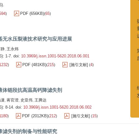
6).
594
PDF (656KB)
65
)
(
)
尊敬的作
您好
为更
基无水压裂液技术研究与应用进展
提升期刊
量，本刊
何静
王永炜
,
进行变更
6): 1-7.
doi:
10.3969/j.issn.1001-5620.2018.06.001
新办
1232
PDF (481KB)
215
[施引文献]
4
)
(
)
(
)
第二大街
房间
新联系
液体链段抗高温高钙降滤失剂
02
我们
杨潇
蒋官澄
史亚伟
王腾达
,
,
,
6): 8-14.
doi:
10.3969/j.issn.1001-5620.2018.06.002
继续支持
发展和进
1180
PDF (2012KB)
212
[施引文献]
15
)
(
)
(
)
再次
降滤失剂的制备与性能研究