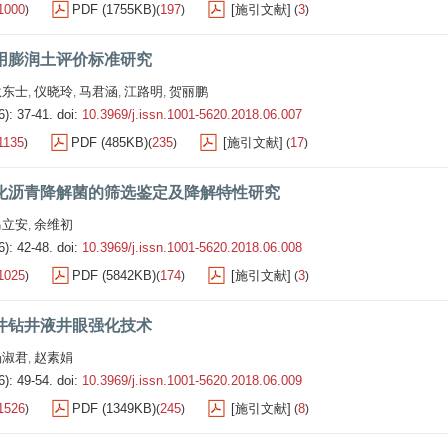
1000
PDF (1755KB)
197
[施引文献]
3
)
(
)
(
)
用膨润土评价标准研究
耿东士
仪晓玲
马君涵
江路明
贺丽鹏
,
,
,
,
6): 37-41.
doi:
10.3969/j.issn.1001-5620.2018.06.007
1135
PDF (485KB)
235
[施引文献]
17
)
(
)
(
)
化沥青降解菌的筛选鉴定及降解特性研究
马立安
余维初
,
6): 42-48.
doi:
10.3969/j.issn.1001-5620.2018.06.008
1025
PDF (5842KB)
174
[施引文献]
3
)
(
)
(
)
井钻井液井眼强化技术
杨淑君
赵素娟
,
6): 49-54.
doi:
10.3969/j.issn.1001-5620.2018.06.009
1526
PDF (1349KB)
245
[施引文献]
8
)
(
)
(
)