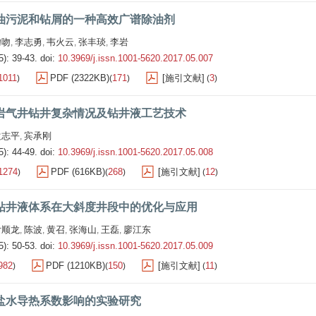
油污泥和钻屑的一种高效广谱除油剂
吻吻
李志勇
韦火云
张丰琰
李岩
,
,
,
,
5): 39-43.
doi:
10.3969/j.issn.1001-5620.2017.05.007
1011
PDF (2322KB)
171
[施引文献]
3
)
(
)
(
)
岩气井钻井复杂情况及钻井液工艺技术
袁志平
宾承刚
,
5): 44-49.
doi:
10.3969/j.issn.1001-5620.2017.05.008
1274
PDF (616KB)
268
[施引文献]
12
)
(
)
(
)
钻井液体系在大斜度井段中的优化与应用
付顺龙
陈波
黄召
张海山
王磊
廖江东
,
,
,
,
,
5): 50-53.
doi:
10.3969/j.issn.1001-5620.2017.05.009
982
PDF (1210KB)
150
[施引文献]
11
)
(
)
(
)
盐水导热系数影响的实验研究