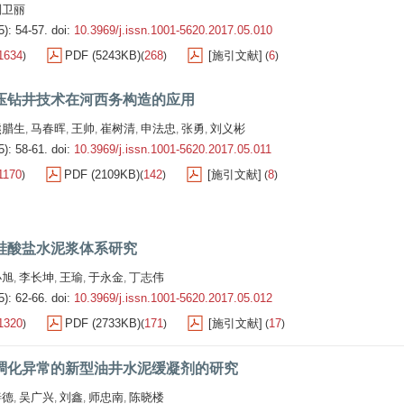
刘卫丽
5): 54-57.
doi:
10.3969/j.issn.1001-5620.2017.05.010
1634
PDF (5243KB)
268
[施引文献]
6
)
(
)
(
)
压钻井技术在河西务构造的应用
熊腊生
马春晖
王帅
崔树清
申法忠
张勇
刘义彬
,
,
,
,
,
,
5): 58-61.
doi:
10.3969/j.issn.1001-5620.2017.05.011
1170
PDF (2109KB)
142
[施引文献]
8
)
(
)
(
)
硅酸盐水泥浆体系研究
小旭
李长坤
王瑜
于永金
丁志伟
,
,
,
,
5): 62-66.
doi:
10.3969/j.issn.1001-5620.2017.05.012
1320
PDF (2733KB)
171
[施引文献]
17
)
(
)
(
)
稠化异常的新型油井水泥缓凝剂的研究
善德
吴广兴
刘鑫
师忠南
陈晓楼
,
,
,
,