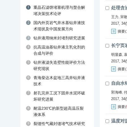
1
重晶石滤饼堵塞机理与螯合解
处理含
堵决策技术论评
王力
宋
,
2
国内外页岩气井水基钻井液技
2017, 34(
术现状及中国发展方向
摘要
(
3
钻井液用纳米封堵剂研究进展
长宁页
4
抗高温油基钻井液主乳化剂的
合成与评价
明显森
,
2017, 34(
5
钻井液滤失造壁性能评价方法
研究现状
摘要
(
6
青海柴达木盆地三高井钻井液
自由水
技术
郭海峰
,
7
射孔完井工况下固井水泥环破
2017, 34(
坏研究进展
摘要
(
8
耐温230℃的新型超高温压裂
液体系
温度对
9
裂缝性气藏封缝堵气技术研究