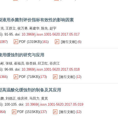
裂液用杀菌剂评价指标有效性的影响因素
罗兆
王群立
侯万勇
蒋建华
陈先
赵宇
,
,
,
,
,
5): 91-95.
doi:
10.3969/j.issn.1001-5620.2017.05.017
1087
PDF (1319KB)
161
[施引文献]
6
)
(
)
(
)
酸用缓蚀剂的研究与应用
杨彬
张镇
崔福员
徐杏娟
邱卫红
谷庆江
,
,
,
,
,
5): 96-99.
doi:
10.3969/j.issn.1001-5620.2017.05.018
1366
PDF (718KB)
173
[施引文献]
12
)
(
)
(
)
型高温酸化缓蚀剂的制备及其应用
选鹏
刘德正
徐庆祥
马田力
黄其
,
,
,
,
5): 100-105.
doi:
10.3969/j.issn.1001-5620.2017.05.019
964
PDF (1515KB)
137
[施引文献]
12
)
(
)
(
)