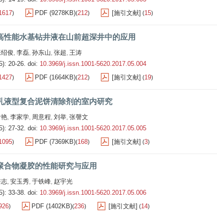
1617
PDF (9278KB)
212
[施引文献]
15
)
(
)
(
)
高性能水基钻井液在山前超深井中的应用
张绍俊
李磊
孙东山
张超
王涛
,
,
,
,
5): 20-26.
doi:
10.3969/j.issn.1001-5620.2017.05.004
1427
PDF (1664KB)
212
[施引文献]
19
)
(
)
(
)
乳液型复合泥饼清除剂的室内研究
叶艳
李家学
周意程
刘举
张謦文
,
,
,
,
5): 27-32.
doi:
10.3969/j.issn.1001-5620.2017.05.005
1095
PDF (7369KB)
168
[施引文献]
3
)
(
)
(
)
聚合物凝胶的性能研究与应用
培志
安玉秀
于铁峰
赵宇光
,
,
,
5): 33-38.
doi:
10.3969/j.issn.1001-5620.2017.05.006
926
PDF (1402KB)
236
[施引文献]
14
)
(
)
(
)