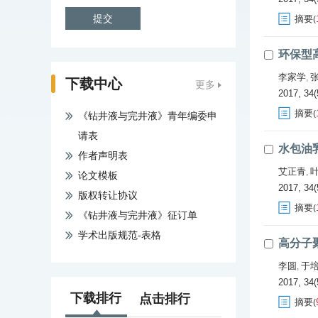
摘要
(
环保型
李家学
,
下载中心
更多
2017, 34(
摘要
(
《钻井液与完井液》青年编委申
请表
水包油
作者声明表
艾正青
,
论文模板
2017, 34(
版权转让协议
摘要
(
《钻井液与完井液》征订单
学术出版规范-表格
高分子
李圆
于
,
2017, 34(
下载排行
点击排行
摘要
(