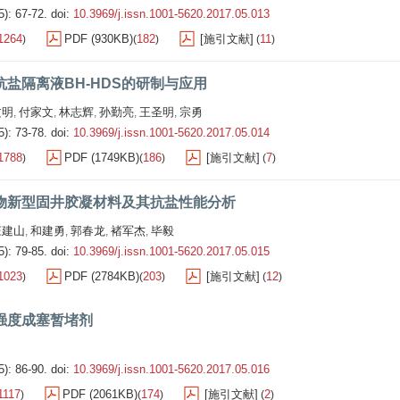
5): 67-72.
doi:
10.3969/j.issn.1001-5620.2017.05.013
1264
PDF (930KB)
182
[施引文献]
11
)
(
)
(
)
抗盐隔离液BH-HDS的研制与应用
文明
付家文
林志辉
孙勤亮
王圣明
宗勇
,
,
,
,
,
5): 73-78.
doi:
10.3969/j.issn.1001-5620.2017.05.014
1788
PDF (1749KB)
186
[施引文献]
7
)
(
)
(
)
物新型固井胶凝材料及其抗盐性能分析
庄建山
和建勇
郭春龙
褚军杰
毕毅
,
,
,
,
5): 79-85.
doi:
10.3969/j.issn.1001-5620.2017.05.015
1023
PDF (2784KB)
203
[施引文献]
12
)
(
)
(
)
强度成塞暂堵剂
5): 86-90.
doi:
10.3969/j.issn.1001-5620.2017.05.016
1117
PDF (2061KB)
174
[施引文献]
2
)
(
)
(
)