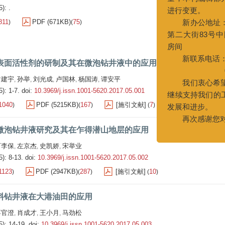
): .
提升期刊编辑部的办公效
量，本刊编辑部办公地点及
811
PDF (671KB)
75
)
(
)
进行变更。
新办公地址：天津经济
第二大街83号中国石油天津
表面活性剂的研制及其在微泡钻井液中的应用
房间
谢建宇
孙举
刘光成
卢国林
杨国涛
谭安平
,
,
,
,
,
新联系电话：022-65278
5): 1-7.
doi:
10.3969/j.issn.1001-5620.2017.05.001
022-252755
1040
PDF (5215KB)
167
[施引文献]
7
)
(
)
(
)
我们衷心希望广大作者
继续支持我们的工作，共同
微泡钻井液研究及其在乍得潜山地层的应用
发展和进步。
再次感谢您对期刊的关
石李保
左京杰
史凯娇
宋举业
,
,
,
5): 8-13.
doi:
10.3969/j.issn.1001-5620.2017.05.002
1123
PDF (2947KB)
287
[施引文献]
10
)
(
)
(
)
料钻井液在大港油田的应用
蒋官澄
肖成才
王小月
马劲松
,
,
,
5): 14-19.
doi:
10.3969/j.issn.1001-5620.2017.05.003