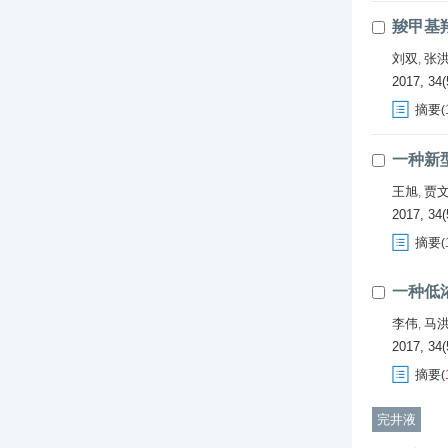
羧甲基
刘双
张
,
2017, 34(
摘要
(
一种新
王旭
贾
,
2017, 34(
摘要
(
一种低
李伟
马
,
2017, 34(
摘要
(
完井液