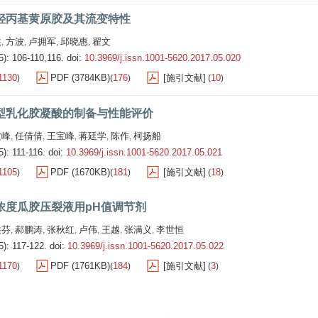
羟丙基黄原胶及其流变特性
洪
方波
卢拥军
邱晓惠
翟文
,
,
,
,
5): 106-110,116.
doi:
10.3969/j.issn.1001-5620.2017.05.020
1130
PDF (3784KB)
176
[施引文献]
10
)
(
)
(
)
型乳化胶凝酸的制备与性能评价
文峰
任倩倩
王宝峰
蒋廷学
陈作
柯扬船
,
,
,
,
,
5): 111-116.
doi:
10.3969/j.issn.1001-5620.2017.05.021
1105
PDF (1670KB)
181
[施引文献]
18
)
(
)
(
)
浓度瓜胶压裂液用pH值调节剂
洪芬
郝鹏涛
张秋红
卢伟
王越
张满义
李世恒
,
,
,
,
,
,
5): 117-122.
doi:
10.3969/j.issn.1001-5620.2017.05.022
1170
PDF (1761KB)
184
[施引文献]
3
)
(
)
(
)