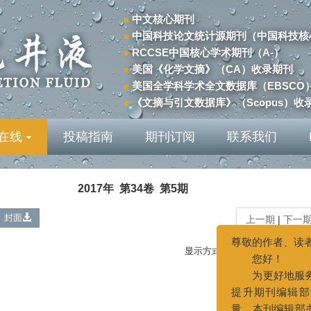
中文核心期刊
中国科技论文统计源期刊（中国科技核
RCCSE中国核心学术期刊（A-）
美国《化学文摘》（CA）收录期刊
美国全学科学术全文数据库（EBSCO
《文摘与引文数据库》（Scopus）收
在线
投稿指南
期刊订阅
联系我们
2017年 第34卷 第5期
封面
上一期
|
下一
显示方式:
尊敬的作者、读者：
您好！
为更好地服务于广大作