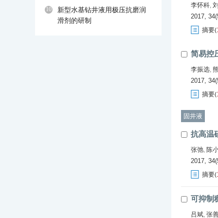
李怀科
,
10
新型水基钻井液用极压抗磨润
2017, 34(
滑剂的研制
摘要
(
简易控
李振选
,
2017, 34(
摘要
(
固井液
抗高温
张弛
陈
,
2017, 34(
摘要
(
可抑制
吕斌
张
,