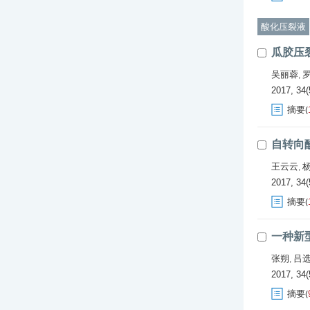
酸化压裂液
瓜胶压
吴丽蓉
,
2017, 34(
摘要
(
自转向
王云云
,
2017, 34(
摘要
(
一种新
张朔
吕
,
2017, 34(
摘要
(