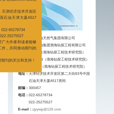
率和服务质
联系电话已
技术开发区
大厦A517
主管：
中国石油天然气集团有限公司
734
主办：
中国石油集团渤海钻探工程有限公司
27
主编：
陈世春（渤海钻探工程技术研究院）
和读者能够
副主编：
汪桂娟（渤海钻探工程技术研究院）
推动期刊的
任 强（渤海钻探工程技术研究院）
注和支持！
地址：
天津经济技术开发区第二大街83号中国
石油天津大厦A517房间
邮编：
300457
电话：
022-65278734
022-25275527
E-mail：
zjyywjy@126.com