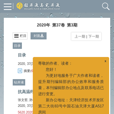
2020年 第37卷 第3期
栏目
封面
上一期
|
下一期
目录
x
目录
尊敬的作者、读者：
您好！
2020, 37(3).
为更好地服务于广大作者和读者，
摘要
633
PDF (622KB)
99
(
)
(
)
提升期刊编辑部的办公效率和服务质
量，本刊编辑部办公地点及联系电话已
钻井液
进行变更。
抗高温纤维强化凝胶颗粒堵漏剂
新办公地址：天津经济技术开发区
第二大街83号中国石油天津大厦A517
张文哲
孙金声
白英睿
李伟
王波
吕开河
,
,
,
,
,
房间
2020, 37(3): 269-274.
doi:
10.3969/j.issn.1001-
新联系电话：022-65278734
5620.2020.03.001