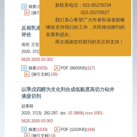
022-25275527
摘要
1776
PDF (2372KB)
298
(
)
(
)
我们衷心希望广大作者和读者能够
[施引文献]
33
(
)
继续支持我们的工作，共同推动期刊的
发展和进步。
反相乳液聚合法合成凝胶微球及其封堵性能
再次感谢您对期刊的关注和支持！
评价
项营
王玺
蒋官澄
邓正强
李万军
叶禹
周海秋
,
,
,
,
,
,
2020, 37(3): 275-281.
doi:
10.3969/j.issn.1001-
5620.2020.03.002
摘要
2425
PDF (9605KB)
117
(
)
(
)
[施引文献]
16
(
)
以季戊四醇为支化剂合成低黏度高切力钻井
液提切剂
赵素丽
2020, 37(3): 282-287.
doi:
10.3969/j.issn.1001-
5620.2020.03.003
摘要
1533
PDF (1102KB)
144
(
)
(
)
[施引文献]
3
(
)