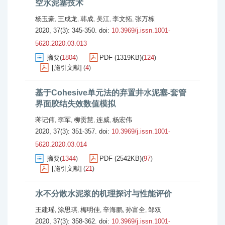
空水泥塞技术
杨玉豪
王成龙
韩成
吴江
李文拓
张万栋
,
,
,
,
,
2020, 37(3): 345-350.
doi:
10.3969/j.issn.1001-
5620.2020.03.013
摘要
1804
PDF (1319KB)
124
(
)
(
)
[施引文献]
4
(
)
基于Cohesive单元法的弃置井水泥塞-套管
界面胶结失效数值模拟
蒋记伟
李军
柳贡慧
连威
杨宏伟
,
,
,
,
2020, 37(3): 351-357.
doi:
10.3969/j.issn.1001-
5620.2020.03.014
摘要
1344
PDF (2542KB)
97
(
)
(
)
[施引文献]
21
(
)
水不分散水泥浆的机理探讨与性能评价
王建瑶
涂思琪
梅明佳
辛海鹏
孙富全
邹双
,
,
,
,
,
2020, 37(3): 358-362.
doi:
10.3969/j.issn.1001-