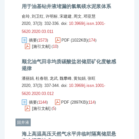
用于油基钻井液堵漏的氯氧镁水泥浆体系
俞玲
刘卫红
许明标
宋建建
周文
邓亚慧
,
,
,
,
,
2020, 37(3): 332-336.
doi:
10.3969/j.issn.1001-
5620.2020.03.011
摘要
1573
PDF (1022KB)
174
(
)
(
)
[施引文献]
10
(
)
顺北油气田非均质碳酸盐岩储层矿化度敏感
规律
潘丽娟
杜春朝
龙武
魏攀峰
黄知娟
张旺
,
,
,
,
,
2020, 37(3): 337-344.
doi:
10.3969/j.issn.1001-
5620.2020.03.012
摘要
1144
PDF (2897KB)
114
(
)
(
)
[施引文献]
5
(
)
固井液
海上高温高压天然气水平井临时隔离储层悬