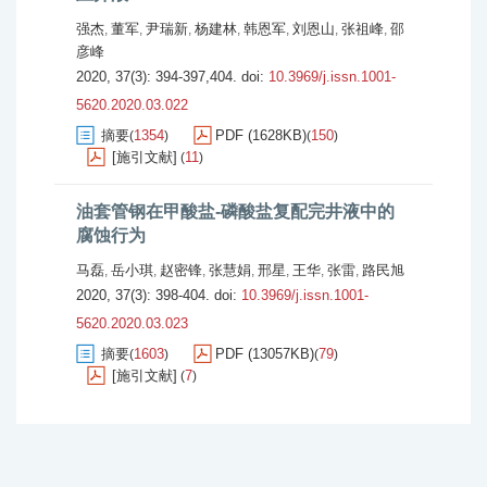
强杰
董军
尹瑞新
杨建林
韩恩军
刘恩山
张祖峰
邵
,
,
,
,
,
,
,
彦峰
2020, 37(3): 394-397,404.
doi:
10.3969/j.issn.1001-
5620.2020.03.022
摘要
1354
PDF (1628KB)
150
(
)
(
)
[施引文献]
11
(
)
油套管钢在甲酸盐-磷酸盐复配完井液中的
腐蚀行为
马磊
岳小琪
赵密锋
张慧娟
邢星
王华
张雷
路民旭
,
,
,
,
,
,
,
2020, 37(3): 398-404.
doi:
10.3969/j.issn.1001-
5620.2020.03.023
摘要
1603
PDF (13057KB)
79
(
)
(
)
[施引文献]
7
(
)