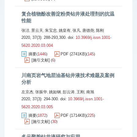
复合植物酚改善淀粉类钻井液处理剂的抗温
性能
张洁
景云天
朱宝忠
姚皇有
张凡
唐德尧
陈刚
,
,
,
,
,
,
2020, 37(3): 288-293,300.
doi:
10.3969/j.issn.1001-
5620.2020.03.004
摘要
1446
PDF (2741KB)
145
(
)
(
)
[施引文献]
6
(
)
川南页岩气地层油基钻井液技术难题及案例
分析
左京杰
张振华
姚如钢
彭云涛
王刚
南旭
,
,
,
,
,
2020, 37(3): 294-300.
doi:
10.3969/j.issn.1001-
5620.2020.03.005
摘要
1872
PDF (1714KB)
225
(
)
(
)
[施引文献]
30
(
)
多元聚胺钻井液研究与应用