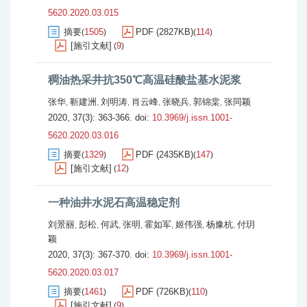
5620.2020.03.015
摘要
1505
PDF (2827KB)
114
(
)
(
)
[施引文献]
9
(
)
稠油热采井抗350℃高温硅酸盐基水泥浆
张华
靳建洲
刘明涛
肖云峰
张晓兵
郭锦棠
张同颖
,
,
,
,
,
,
2020, 37(3): 363-366.
doi:
10.3969/j.issn.1001-
5620.2020.03.016
摘要
1329
PDF (2435KB)
147
(
)
(
)
[施引文献]
12
(
)
一种油井水泥石高温稳定剂
刘景丽
彭松
何武
张明
霍如军
姬伟强
杨豫杭
付玥
,
,
,
,
,
,
,
颖
2020, 37(3): 367-370.
doi:
10.3969/j.issn.1001-
5620.2020.03.017
摘要
1461
PDF (726KB)
110
(
)
(
)
[施引文献]
9
(
)