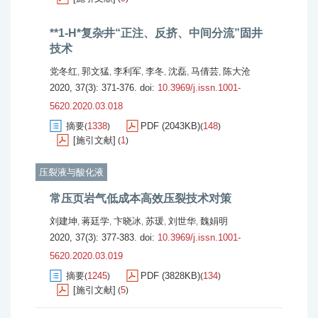
**1-H*复杂井“正注、反挤、中间分流”固井
技术
党冬红
郭文猛
李利军
李冬
沈磊
马倩芸
陈大沧
,
,
,
,
,
,
2020, 37(3): 371-376.
doi:
10.3969/j.issn.1001-
5620.2020.03.018
摘要
1338
PDF (2043KB)
148
(
)
(
)
[施引文献]
1
(
)
压裂液与酸化液
常压页岩气低成本高效压裂技术对策
刘建坤
蒋廷学
卞晓冰
苏瑗
刘世华
魏娟明
,
,
,
,
,
2020, 37(3): 377-383.
doi:
10.3969/j.issn.1001-
5620.2020.03.019
摘要
1245
PDF (3828KB)
134
(
)
(
)
[施引文献]
5
(
)