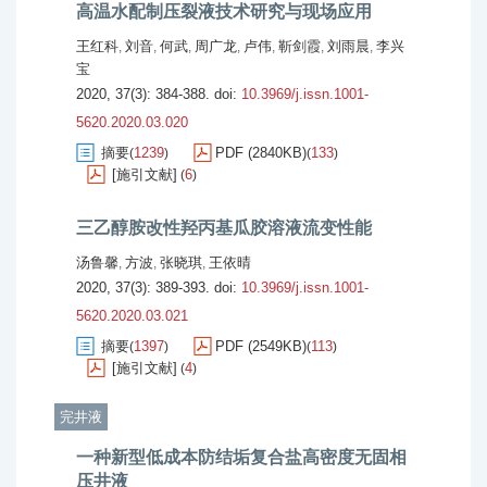
高温水配制压裂液技术研究与现场应用
王红科
刘音
何武
周广龙
卢伟
靳剑霞
刘雨晨
李兴
,
,
,
,
,
,
,
宝
2020, 37(3): 384-388.
doi:
10.3969/j.issn.1001-
5620.2020.03.020
摘要
1239
PDF (2840KB)
133
(
)
(
)
[施引文献]
6
(
)
三乙醇胺改性羟丙基瓜胶溶液流变性能
汤鲁馨
方波
张晓琪
王依晴
,
,
,
2020, 37(3): 389-393.
doi:
10.3969/j.issn.1001-
5620.2020.03.021
摘要
1397
PDF (2549KB)
113
(
)
(
)
[施引文献]
4
(
)
完井液
一种新型低成本防结垢复合盐高密度无固相
压井液