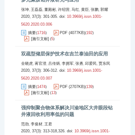
张坤
王磊磊
董殿彬
许绍营
马红
黄臣
张鹏
郭耀
,
,
,
,
,
,
,
2020, 37(3): 301-305.
doi:
10.3969/j.issn.1001-
5620.2020.03.006
摘要
1716
PDF (4077KB)
192
(
)
(
)
[施引文献]
5
(
)
双疏型储层保护技术在吉兰泰油田的应用
全晓虎
蒋官澄
吕传炳
李拥军
张勇
邱爱民
贾东民
,
,
,
,
,
,
2020, 37(3): 306-312.
doi:
10.3969/j.issn.1001-
5620.2020.03.007
摘要
1474
PDF (2707KB)
139
(
)
(
)
[施引文献]
13
(
)
强抑制聚合物体系解决川渝地区大井眼段钻
井液回收利用率低的问题
范劲
李俊材
王君
,
,
2020, 37(3): 313-318,326.
doi:
10.3969/j.issn.1001-