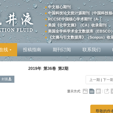
中文核心期刊
中国科技论文统计源期刊（中国科技核
RCCSE中国核心学术期刊（A-）
美国《化学文摘》（CA）收录期刊
美国全学科学术全文数据库（EBSCO
《文摘与引文数据库》（Scopus）收
在线
投稿指南
期刊订阅
联系我们
2019年 第36卷 第2期
封面
上一期
|
下一
显示方式:
尊敬的作者、读者
您好！
为更好地服务