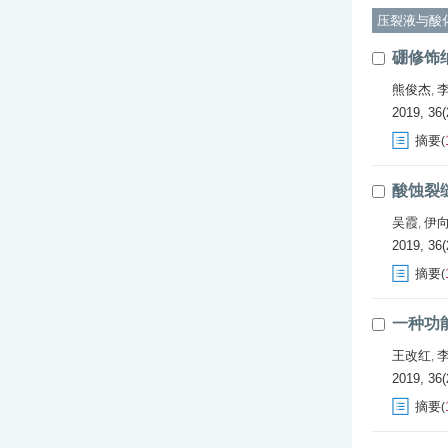
压裂液与酸
硼修饰
熊俊杰
,
2019, 36(
摘要
(
酸蚀裂
吴霞
伊
,
2019, 36(
摘要
(
一种功
王改红
,
2019, 36(
摘要
(