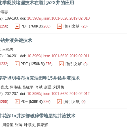
化学凝胶堵漏技术在顺北52X井的应用
于培志
2): 189-193.
doi:
10.3969/j.issn.1001-5620.2019.02.010
1250
PDF (760KB)
266
[施引文献]
23
)
(
)
(
)
井钻井液关键技术
龙
王骁男
,
2): 194-201.
doi:
10.3969/j.issn.1001-5620.2019.02.011
1232
PDF (1250KB)
276
[施引文献]
9
)
(
)
(
)
克斯坦明格布拉克油田明15井钻井液技术
李喜成
薛伟强
吕晓平
肖斌
赵晨
刘秀梅
,
,
,
,
,
2): 202-207.
doi:
10.3969/j.issn.1001-5620.2019.02.012
1288
PDF (539KB)
226
[施引文献]
3
)
(
)
(
)
井花深1x井深部破碎带地层钻井液技术
灿
周雪菡
张涛
叶顺友
揭家辉
,
,
,
,