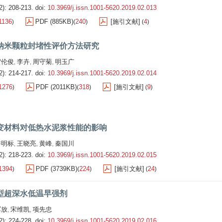
2): 208-213.
doi:
10.3969/j.issn.1001-5620.2019.02.013
1136
PDF (885KB)
240
[施引文献]
4
)
(
)
(
)
纳米颗粒封堵性评价方法研究
贺伦俊
李卉
周守菊
明玉广
,
,
,
2): 214-217.
doi:
10.3969/j.issn.1001-5620.2019.02.014
1276
PDF (2011KB)
318
[施引文献]
9
)
(
)
(
)
变材料对低热水泥浆性能的影响
许明标
王晓亮
黄峰
秦国川
,
,
,
2): 218-223.
doi:
10.3969/j.issn.1001-5620.2019.02.015
1394
PDF (3739KB)
224
[施引文献]
24
)
(
)
(
)
型超深水低温早强剂
军放
宋维凯
项先忠
,
,
2): 224-228.
doi:
10.3969/j.issn.1001-5620.2019.02.016