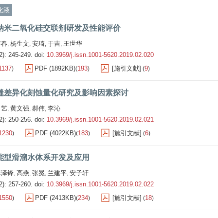
化液
纳米二氧化硅交联剂研发及性能评价
李春
杨生文
安琦
于吉
王世华
,
,
,
,
2): 245-249.
doi:
10.3969/j.issn.1001-5620.2019.02.020
1137
PDF (1892KB)
193
[施引文献]
9
)
(
)
(
)
缝差异化刻蚀量化研究及影响因素探讨
向艺
黄文强
郝伟
李沁
,
,
,
2): 250-256.
doi:
10.3969/j.issn.1001-5620.2019.02.021
1230
PDF (4022KB)
183
[施引文献]
6
)
(
)
(
)
能型滑溜水体系开发及应用
李泽锋
高燕
张冕
兰建平
安子轩
,
,
,
,
2): 257-260.
doi:
10.3969/j.issn.1001-5620.2019.02.022
1550
PDF (2413KB)
234
[施引文献]
18
)
(
)
(
)