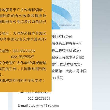
的办公效率和服务质
公地点及联系电话已
天津经济技术开发区
石油天津大厦A517
-65278734
主管：
中国石油天然气集团有限公司
275527
主办：
中国石油集团渤海钻探工程有限公司
广大作者和读者能够
主编：
陈世春（渤海钻探工程技术研究院）
作，共同推动期刊的
副主编：
汪桂娟（渤海钻探工程技术研究院）
任 强（渤海钻探工程技术研究院）
期刊的关注和支持！
地址：
天津经济技术开发区第二大街83号中国
石油天津大厦A517房间
邮编：
300457
电话：
022-65278734
022-25275527
E-mail：
zjyywjy@126.com