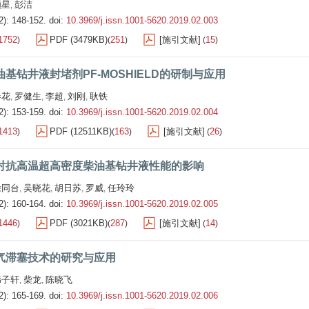
颜星
彭洁
,
2): 148-152.
doi:
10.3969/j.issn.1001-5620.2019.02.003
1752
PDF (3479KB)
251
[施引文献]
15
)
(
)
(
)
基钻井液封堵剂PF-MOSHIELD的研制与应用
春花
罗健生
李超
刘刚
耿铁
,
,
,
,
2): 153-159.
doi:
10.3969/j.issn.1001-5620.2019.02.004
1413
PDF (12511KB)
163
[施引文献]
26
)
(
)
(
)
对抗高温超高密度柴油基钻井液性能的影响
徐同台
吴晓花
胡日苏
罗威
任玲玲
,
,
,
,
2): 160-164.
doi:
10.3969/j.issn.1001-5620.2019.02.005
1446
PDF (3021KB)
287
[施引文献]
14
)
(
)
(
)
气滞塞技术的研究与应用
韩子轩
柴龙
陈晓飞
,
,
2): 165-169.
doi:
10.3969/j.issn.1001-5620.2019.02.006