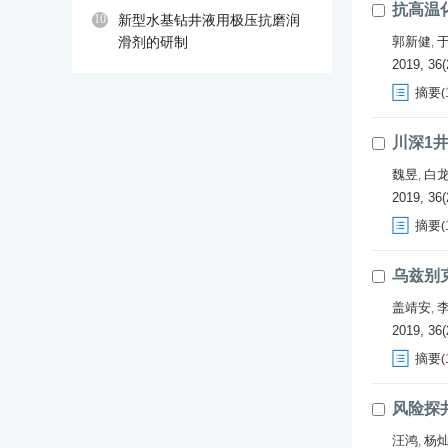
抗高温
10
新型水基钻井液用极压抗磨润
滑剂的研制
郭新健
,
2019, 36(
摘要
(
川深1
魏昱
白
,
2019, 36(
摘要
(
乌兹别
盖靖安
,
2019, 36(
摘要
(
风险探
汪鸿
杨
,