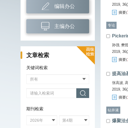
2019, 36(
编辑办公
摘要
(
专论
主编办公
Pick
孙强
樊
,
2019, 36(
文章检索
摘要
(
关键词检索
提高油
张高波
,
2019, 36(
摘要
(
期刊检索
钻井液
爆聚法