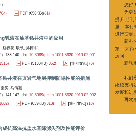
提升期刊编辑部
2).
量，本刊编辑部办
704
PDF (656KB)
81
)
(
)
进行变更。
新办公地址：
第二大街83号中国
房间
ering乳液在油基钻井液中的应用
新联系电话：022
哲
赵春花
耿铁
孙德军
,
,
,
022-25
2): 133-140.
doi:
10.3969/j.issn.1001-5620.2019.02.001
我们衷心希望
1515
PDF (5138KB)
362
[施引文献]
8
)
(
)
(
)
继续支持我们的工
发展和进步。
基钻井液在页岩气地层抑制防塌性能的措施
再次感谢您对
高秦陇
马倩芸
,
2): 141-147.
doi:
10.3969/j.issn.1001-5620.2019.02.002
1602
PDF (639KB)
318
[施引文献]
18
)
(
)
(
)
合成抗高温抗盐水基降滤失剂及性能评价