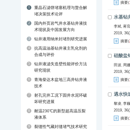
摘要
(
1
重晶石滤饼堵塞机理与螯合解
堵决策技术论评
水基钻
2
国内外页岩气井水基钻井液技
李斌
蒋
,
术现状及中国发展方向
2019, 36(
3
钻井液用纳米封堵剂研究进展
摘要
(
4
抗高温油基钻井液主乳化剂的
合成与评价
硅酸盐
5
钻井液滤失造壁性能评价方法
田波
周
,
研究现状
2019, 36(
6
青海柴达木盆地三高井钻井液
摘要
(
技术
遇水快
7
射孔完井工况下固井水泥环破
坏研究进展
黎凌
李
,
2019, 36(
8
耐温230℃的新型超高温压裂
液体系
摘要
(
9
裂缝性气藏封缝堵气技术研究