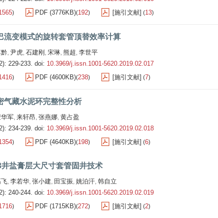
1565
PDF (3776KB)
192
[施引文献]
13
)
(
)
(
)
巴流变模式的旋转套管顶替效率计算
李黔
尹虎
石建刚
宋琳
熊超
李世平
,
,
,
,
,
2): 229-233.
doi:
10.3969/j.issn.1001-5620.2019.02.017
1416
PDF (4600KB)
238
[施引文献]
7
)
(
)
(
)
密气藏水泥环完整性分析
蒙华军
来轩昂
张燕娜
黄占盈
,
,
,
2): 234-239.
doi:
10.3969/j.issn.1001-5620.2019.02.018
1354
PDF (4640KB)
198
[施引文献]
6
)
(
)
(
)
43井盐膏层大尺寸套管固井技术
高飞
李若华
张小建
田宝振
姚泊汗
韩自立
,
,
,
,
,
2): 240-244.
doi:
10.3969/j.issn.1001-5620.2019.02.019
1716
PDF (1715KB)
272
[施引文献]
2
)
(
)
(
)