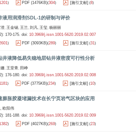
1201
PDF (1476KB)
304
[施引文献]
8
)
(
)
(
)
井液用润滑剂SDL-1的研制与评价
官澄
王金锡
王兰
刘凡
王玺
杨丽丽
,
,
,
,
,
2): 170-175.
doi:
10.3969/j.issn.1001-5620.2019.02.007
2601
PDF (3093KB)
289
[施引文献]
31
)
(
)
(
)
钻井液降低易失稳地层钻井液密度可行性分析
姗姗
王堂青
田峥
,
,
2): 176-180.
doi:
10.3969/j.issn.1001-5620.2019.02.008
1181
PDF (3775KB)
234
[施引文献]
10
)
(
)
(
)
速膨胀胶凝堵漏技术在长宁页岩气区块的应用
巍
欧阳伟
,
2): 181-188.
doi:
10.3969/j.issn.1001-5620.2019.02.009
1382
PDF (4027KB)
269
[施引文献]
23
)
(
)
(
)