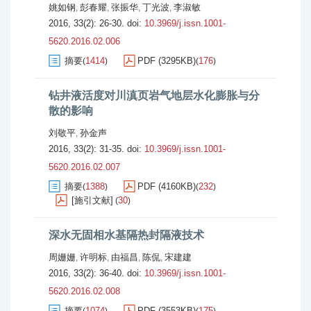
姚如钢
彭春耀
张振华
丁光波
李淑敏
,
,
,
,
2016, 33(2): 26-30.
doi:
10.3969/j.issn.1001-
5620.2016.02.006
摘要
1414
PDF (3295KB)
176
(
)
(
)
钻井液活度对川滇页岩气地层水化膨胀与分
散的影响
刘敬平
孙金声
,
2016, 33(2): 31-35.
doi:
10.3969/j.issn.1001-
5620.2016.02.007
摘要
1388
PDF (4160KB)
232
(
)
(
)
[施引文献]
30
(
)
深水无固相水基隔热封隔液技术
周姗姗
许明标
由福昌
陈侃
宋建建
,
,
,
,
2016, 33(2): 36-40.
doi:
10.3969/j.issn.1001-
5620.2016.02.008
摘要
1074
PDF (3553KB)
175