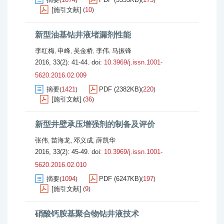
(
)
(
)
[施引文献]
10
(
)
新型油基钻井液堵漏剂性能
李红梅
申峰
吴金桥
李伟
马振锋
,
,
,
,
2016, 33(2): 41-44.
doi:
10.3969/j.issn.1001-
5620.2016.02.009
摘要
1421
PDF (2382KB)
220
(
)
(
)
[施引文献]
36
(
)
新型井壁承压增强剂的制备及评价
张伟
苗海龙
邓义成
薛凯华
,
,
,
2016, 33(2): 45-49.
doi:
10.3969/j.issn.1001-
5620.2016.02.010
摘要
1094
PDF (6247KB)
197
(
)
(
)
[施引文献]
9
(
)
硝酸钙胺基聚合物钻井液技术