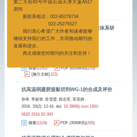
房间
摘要
1028
PDF (972KB)
201
(
)
(
)
新联系电话：022-65278734
[施引文献]
14
(
)
022-25275527
我们衷心希望广大作者和读者能够
抗高温耐盐增黏剂及其无固相钻井液体系研
继续支持我们的工作，共同推动期刊的
究
发展和进步。
刘建军
刘晓栋
马学勤
朱红卫
,
,
,
再次感谢您对期刊的关注和支持！
2016, 33(2): 5-11.
doi:
10.3969/j.issn.1001-
5620.2016.02.002
摘要
1291
PDF (8208KB)
229
(
)
(
)
[施引文献]
22
(
)
抗高温弱凝胶提黏切剂WG-1的合成及评价
孙举
李振智
苏雪霞
郑志军
宋亚静
,
,
,
,
2016, 33(2): 12-16.
doi:
10.3969/j.issn.1001-
5620.2016.02.003
摘要
1124
PDF (3589KB)
205
(
)
(
)