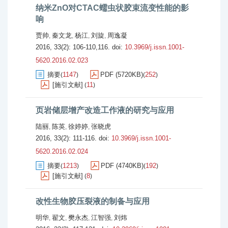
纳米ZnO对CTAC蠕虫状胶束流变性能的影
响
贾帅
秦文龙
杨江
刘旋
周逸凝
,
,
,
,
2016, 33(2): 106-110,116.
doi:
10.3969/j.issn.1001-
5620.2016.02.023
摘要
1147
PDF (5720KB)
252
(
)
(
)
[施引文献]
11
(
)
页岩储层增产改造工作液的研究与应用
陆丽
陈英
徐婷婷
张晓虎
,
,
,
2016, 33(2): 111-116.
doi:
10.3969/j.issn.1001-
5620.2016.02.024
摘要
1213
PDF (4740KB)
192
(
)
(
)
[施引文献]
8
(
)
改性生物胶压裂液的制备与应用
明华
翟文
樊永杰
江智强
刘炜
,
,
,
,