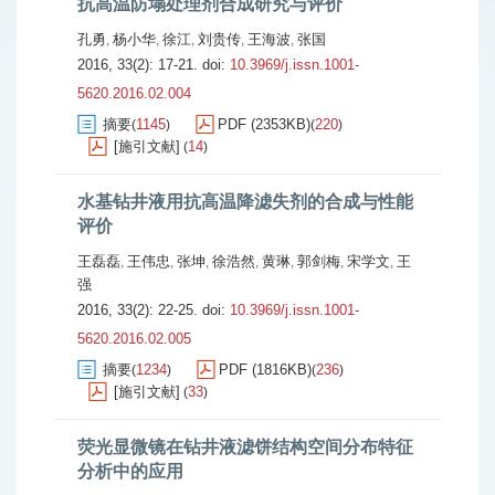
抗高温防塌处理剂合成研究与评价
孔勇
杨小华
徐江
刘贵传
王海波
张国
,
,
,
,
,
2016, 33(2): 17-21.
doi:
10.3969/j.issn.1001-
5620.2016.02.004
摘要
1145
PDF (2353KB)
220
(
)
(
)
[施引文献]
14
(
)
水基钻井液用抗高温降滤失剂的合成与性能
评价
王磊磊
王伟忠
张坤
徐浩然
黄琳
郭剑梅
宋学文
王
,
,
,
,
,
,
,
强
2016, 33(2): 22-25.
doi:
10.3969/j.issn.1001-
5620.2016.02.005
摘要
1234
PDF (1816KB)
236
(
)
(
)
[施引文献]
33
(
)
荧光显微镜在钻井液滤饼结构空间分布特征
分析中的应用