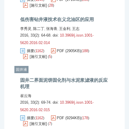
[施引文献]
28
(
)
低伤害钻井液技术在义北油区的应用
李秀灵
陈二丁
张海青
王金利
王志
,
,
,
,
2016, 33(2): 64-68.
doi:
10.3969/j.issn.1001-
5620.2016.02.014
摘要
1162
PDF (2905KB)
188
(
)
(
)
[施引文献]
5
(
)
固井液
固井二界面泥饼固化剂与水泥浆滤液的反应
机理
崔云海
2016, 33(2): 69-74.
doi:
10.3969/j.issn.1001-
5620.2016.02.015
摘要
1162
PDF (9294KB)
178
(
)
(
)
[施引文献]
7
(
)