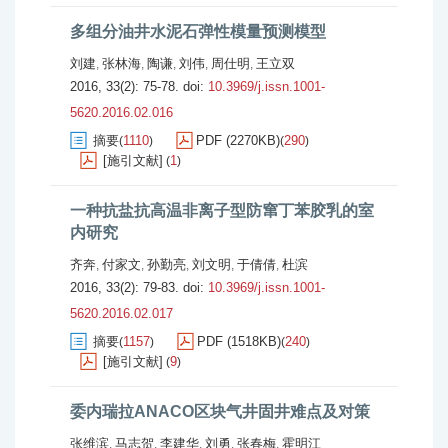
多组分油井水泥石弹性模量预测模型
刘建
张林海
陶谦
刘伟
周仕明
王立双
,
,
,
,
,
2016, 33(2): 75-78.
doi:
10.3969/j.issn.1001-
5620.2016.02.016
摘要
1110
PDF (2270KB)
290
(
)
(
)
[施引文献]
1
(
)
一种抗盐抗高温非离子型防窜丁苯胶乳的室
内研究
齐奔
付家文
孙勤亮
刘文明
于倩倩
杜滨
,
,
,
,
,
2016, 33(2): 79-83.
doi:
10.3969/j.issn.1001-
5620.2016.02.017
摘要
1157
PDF (1518KB)
240
(
)
(
)
[施引文献]
9
(
)
委内瑞拉ANACO区块气井固井难点及对策
张维滨
马志贺
李建华
刘勇
张春梅
霍明江
,
,
,
,
,