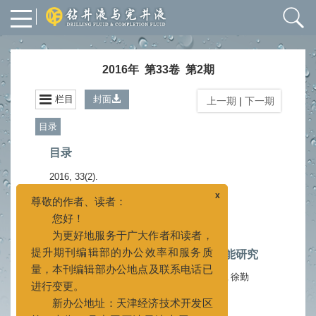
2016年 第33卷 第2期
栏目
封面
上一期
|
下一期
目录
目录
2016, 33(2).
x
尊敬的作者、读者：
摘要
846
PDF (686KB)
121
(
)
(
)
您好！
为更好地服务于广大作者和读者，
钻井液
提升期刊编辑部的办公效率和服务质
生物质合成基液LAE-12的合成及性能研究
量，本刊编辑部办公地点及联系电话已
进行变更。
单海霞
王中华
何焕杰
孙举
郭民乐
刘明华
徐勤
,
,
,
,
,
,
新办公地址：天津经济技术开发区
2016, 33(2): 1-4.
doi:
10.3969/j.issn.1001-
第二大街83号中国石油天津大厦A517
5620.2016.02.001