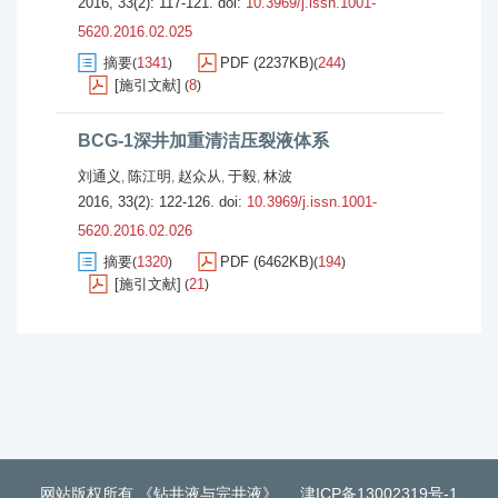
2016, 33(2): 117-121.
doi:
10.3969/j.issn.1001-
5620.2016.02.025
摘要
1341
PDF (2237KB)
244
(
)
(
)
[施引文献]
8
(
)
BCG-1深井加重清洁压裂液体系
刘通义
陈江明
赵众从
于毅
林波
,
,
,
,
2016, 33(2): 122-126.
doi:
10.3969/j.issn.1001-
5620.2016.02.026
摘要
1320
PDF (6462KB)
194
(
)
(
)
[施引文献]
21
(
)
网站版权所有 《钻井液与完井液》
津ICP备13002319号-1