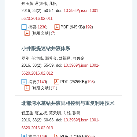
郑玉辉
蒋振伟
凡帆
,
,
2016, 33(2): 50-54.
doi:
10.3969/j.issn.1001-
5620.2016.02.011
摘要
1236
PDF (945KB)
192
(
)
(
)
[施引文献]
7
(
)
小井眼提速钻井液体系
罗刚
任坤峰
邢希金
舒福昌
向兴金
,
,
,
,
2016, 33(2): 55-59.
doi:
10.3969/j.issn.1001-
5620.2016.02.012
摘要
1149
PDF (2526KB)
198
(
)
(
)
[施引文献]
11
(
)
北部湾水基钻井液固相控制与重复利用技术
程玉生
张立权
莫天明
向雄
张明
,
,
,
,
2016, 33(2): 60-63.
doi:
10.3969/j.issn.1001-
5620.2016.02.013
摘要
1149
PDF (1716KB)
235
(
)
(
)