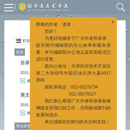
x
尊敬的作者、读者：
您好！
2015年 第32卷 第1期
为更好地服务于广大作者和读者，
提升期刊编辑部的办公效率和服务质
栏目
封面
上一期
|
下一期
量，本刊编辑部办公地点及联系电话已
目录
进行变更。
新办公地址：天津经济技术开发区
目录
第二大街83号中国石油天津大厦A517
2015, 32(1).
房间
新联系电话：022-65278734
摘要
794
PDF (960KB)
238
(
)
(
)
022-25275527
我们衷心希望广大作者和读者能够
英文摘要
继续支持我们的工作，共同推动期刊的
2015, 32(1).
发展和进步。
摘要
693
PDF (330KB)
266
(
)
(
)
再次感谢您对期刊的关注和支持！
理论研究与应用技术