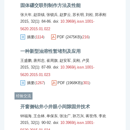
固体硼交联剂制作方法及性能
张大年
赵崇镇
张锁兵
赵梦云
苏长明
刘松
郑承刚
,
,
,
,
,
,
2015, 32(1): 84-86.
doi:
10.3969/j.issn.1001-
5620.2015.01.022
摘要
1114
PDF (2475KB)
216
(
)
(
)
一种新型油溶性暂堵剂及应用
王盛鹏
唐邦忠
崔周旗
赵安军
吴刚
卢昊
,
,
,
,
,
2015, 32(1): 87-89.
doi:
10.3969/j.issn.1001-
5620.2015.01.023
摘要
1267
PDF (1968KB)
301
(
)
(
)
经验交流
开窗侧钻井小井眼小间隙固井技术
钟福海
王合林
单保东
张汝广
孙万兴
蒋世伟
李欢
,
,
,
,
,
,
2015, 32(1): 90-92.
doi:
10.3969/j.issn.1001-