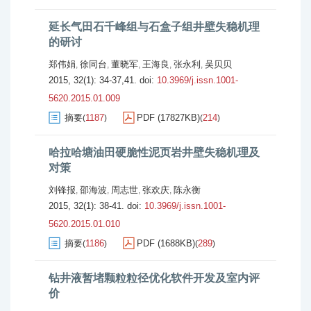
延长气田石千峰组与石盒子组井壁失稳机理
的研讨
郑伟娟
徐同台
董晓军
王海良
张永利
吴贝贝
,
,
,
,
,
2015, 32(1): 34-37,41.
doi:
10.3969/j.issn.1001-
5620.2015.01.009
摘要
1187
PDF (17827KB)
214
(
)
(
)
哈拉哈塘油田硬脆性泥页岩井壁失稳机理及
对策
刘锋报
邵海波
周志世
张欢庆
陈永衡
,
,
,
,
2015, 32(1): 38-41.
doi:
10.3969/j.issn.1001-
5620.2015.01.010
摘要
1186
PDF (1688KB)
289
(
)
(
)
钻井液暂堵颗粒粒径优化软件开发及室内评
价