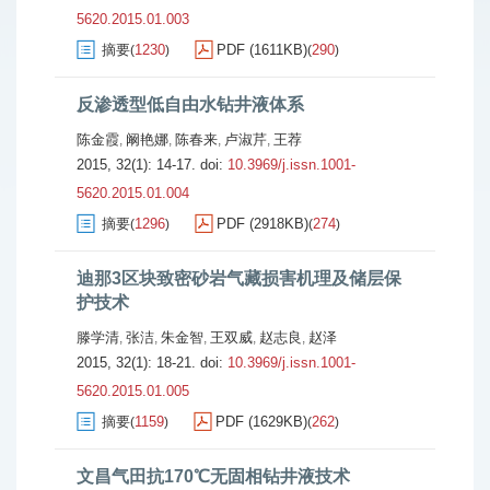
5620.2015.01.003
摘要
1230
PDF (1611KB)
290
(
)
(
)
反渗透型低自由水钻井液体系
陈金霞
阚艳娜
陈春来
卢淑芹
王荐
,
,
,
,
2015, 32(1): 14-17.
doi:
10.3969/j.issn.1001-
5620.2015.01.004
摘要
1296
PDF (2918KB)
274
(
)
(
)
迪那3区块致密砂岩气藏损害机理及储层保
护技术
滕学清
张洁
朱金智
王双威
赵志良
赵泽
,
,
,
,
,
2015, 32(1): 18-21.
doi:
10.3969/j.issn.1001-
5620.2015.01.005
摘要
1159
PDF (1629KB)
262
(
)
(
)
文昌气田抗170℃无固相钻井液技术