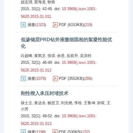
赵志强
苗海龙
耿铁
,
,
2015, 32(1): 42-45.
doi:
10.3969/j.issn.1001-
5620.2015.01.011
摘要
1323
PDF (6153KB)
218
(
)
(
)
低渗储层PRD钻井液微细固相的絮凝性能优
化
白超峰
黄凯文
张崇
余意
岳前升
吴洪特
,
,
,
,
,
2015, 32(1): 46-48.
doi:
10.3969/j.issn.1001-
5620.2015.01.012
摘要
1078
PDF (3552KB)
206
(
)
(
)
刚性楔入承压封堵技术
侯士立
黄达全
杨贺卫
刘光艳
李栓
王鲁坤
孙双
王
,
,
,
,
,
,
,
小芳
2015, 32(1): 49-52.
doi:
10.3969/j.issn.1001-
5620.2015.01.013
摘要
1198
PDF (530KB)
237
(
)
(
)