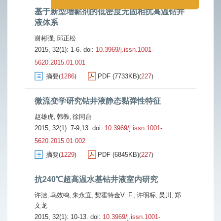
基于新型增黏剂的低密度无固相抗高温钻井
液体系
谢彬强
邱正松
,
2015, 32(1): 1-6.
doi:
10.3969/j.issn.1001-
5620.2015.01.001
摘要
1286
PDF (7733KB)
227
(
)
(
)
微流变学研究钻井液静态黏弹性特征
赵雄虎
韩斅
徐同台
,
,
2015, 32(1): 7-9,13.
doi:
10.3969/j.issn.1001-
5620.2015.01.002
摘要
1229
PDF (6845KB)
227
(
)
(
)
抗240℃超高温水基钻井液室内研究
许洁
乌效鸣
朱永宜
契霍特金V. F.
许明标
吴川
郑
,
,
,
,
,
,
文龙
2015, 32(1): 10-13.
doi:
10.3969/j.issn.1001-