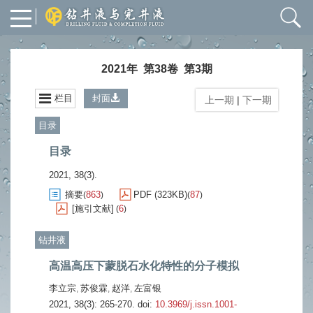
2021年 第38卷 第3期
栏目
封面
上一期
|
下一期
目录
目录
2021, 38(3).
摘要
863
PDF (323KB)
87
(
)
(
)
[施引文献]
6
(
)
钻井液
高温高压下蒙脱石水化特性的分子模拟
李立宗
苏俊霖
赵洋
左富银
,
,
,
2021, 38(3): 265-270.
doi:
10.3969/j.issn.1001-