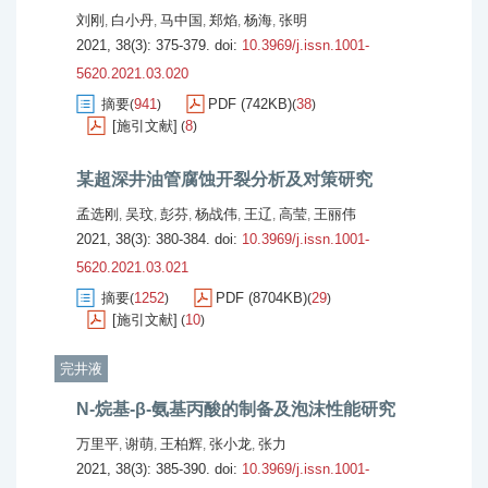
刘刚
白小丹
马中国
郑焰
杨海
张明
,
,
,
,
,
2021, 38(3): 375-379.
doi:
10.3969/j.issn.1001-
5620.2021.03.020
摘要
941
PDF (742KB)
38
(
)
(
)
[施引文献]
8
(
)
某超深井油管腐蚀开裂分析及对策研究
孟选刚
吴玟
彭芬
杨战伟
王辽
高莹
王丽伟
,
,
,
,
,
,
2021, 38(3): 380-384.
doi:
10.3969/j.issn.1001-
5620.2021.03.021
摘要
1252
PDF (8704KB)
29
(
)
(
)
[施引文献]
10
(
)
完井液
N-烷基-β-氨基丙酸的制备及泡沫性能研究
万里平
谢萌
王柏辉
张小龙
张力
,
,
,
,
2021, 38(3): 385-390.
doi:
10.3969/j.issn.1001-