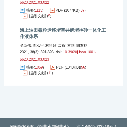
5620.2021.03.022
摘要
1113
PDF (1077KB)
37
(
)
(
)
[施引文献]
5
(
)
海上油田微粒运移堵塞井解堵控砂一体化工
作液体系
吴绍伟
周泓宇
林科雄
袁辉
罗刚
胡友林
,
,
,
,
,
2021, 38(3): 391-396.
doi:
10.3969/j.issn.1001-
5620.2021.03.023
摘要
1059
PDF (1048KB)
56
(
)
(
)
[施引文献]
11
(
)
网站版权所有 《钻井液与完井液》
津ICP备13002319号-1