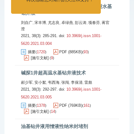
基于改性植物多酚的高温高密度环保型水基
再次感谢您对期刊的关注和支持！
钻井液
刘自广
宋丰博
尤志良
卓绿燕
彭云涛
项春芬
蒋官
,
,
,
,
,
,
澄
2021, 38(3): 285-291.
doi:
10.3969/j.issn.1001-
5620.2021.03.004
摘要
1720
PDF (885KB)
93
(
)
(
)
[施引文献]
9
(
)
碱探1井超高温水基钻井液技术
郝少军
安小絮
韦西海
张闯
李保清
雷彪
,
,
,
,
,
2021, 38(3): 292-297.
doi:
10.3969/j.issn.1001-
5620.2021.03.005
摘要
1378
PDF (769KB)
161
(
)
(
)
[施引文献]
14
(
)
油基钻井液用憎液性纳米封堵剂