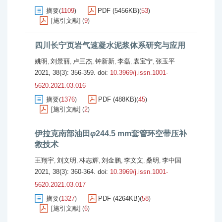
摘要
1109
PDF (5456KB)
53
(
)
(
)
[施引文献]
9
(
)
四川长宁页岩气速凝水泥浆体系研究与应用
姚明
刘景丽
卢三杰
钟新新
李磊
袁宝宁
张玉平
,
,
,
,
,
,
2021, 38(3): 356-359.
doi:
10.3969/j.issn.1001-
5620.2021.03.016
摘要
1376
PDF (488KB)
45
(
)
(
)
[施引文献]
2
(
)
伊拉克南部油田
φ
244.5 mm套管环空带压补
救技术
王翔宇
刘文明
林志辉
刘金鹏
李文文
桑明
李中国
,
,
,
,
,
,
2021, 38(3): 360-364.
doi:
10.3969/j.issn.1001-
5620.2021.03.017
摘要
1327
PDF (4264KB)
58
(
)
(
)
[施引文献]
6
(
)