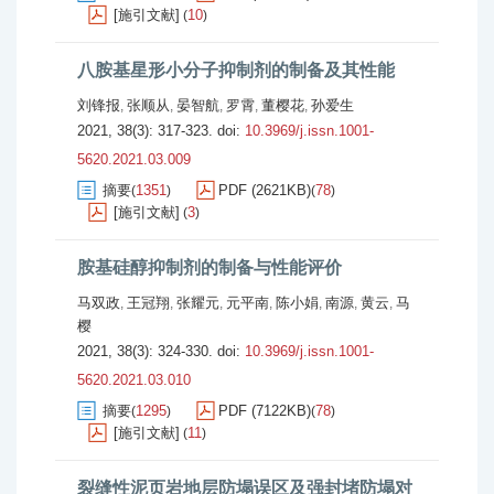
[施引文献]
10
(
)
八胺基星形小分子抑制剂的制备及其性能
刘锋报
张顺从
晏智航
罗霄
董樱花
孙爱生
,
,
,
,
,
2021, 38(3): 317-323.
doi:
10.3969/j.issn.1001-
5620.2021.03.009
摘要
1351
PDF (2621KB)
78
(
)
(
)
[施引文献]
3
(
)
胺基硅醇抑制剂的制备与性能评价
马双政
王冠翔
张耀元
元平南
陈小娟
南源
黄云
马
,
,
,
,
,
,
,
樱
2021, 38(3): 324-330.
doi:
10.3969/j.issn.1001-
5620.2021.03.010
摘要
1295
PDF (7122KB)
78
(
)
(
)
[施引文献]
11
(
)
裂缝性泥页岩地层防塌误区及强封堵防塌对