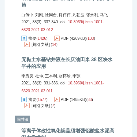
策
白传中
刘刚
徐同台
肖伟伟
凡朝波
张永利
马飞
,
,
,
,
,
,
2021, 38(3): 337-340.
doi:
10.3969/j.issn.1001-
5620.2021.03.012
摘要
1426
PDF (4269KB)
100
(
)
(
)
[施引文献]
14
(
)
无黏土水基钻井液在长庆油田米 38 区块水
平井的应用
李秀灵
杜坤
王本利
赵怀珍
李琼
,
,
,
,
2021, 38(3): 331-336.
doi:
10.3969/j.issn.1001-
5620.2021.03.011
摘要
1577
PDF (1495KB)
83
(
)
(
)
[施引文献]
7
(
)
固井液
等离子体改性氧化镁晶须增强铝酸盐水泥高