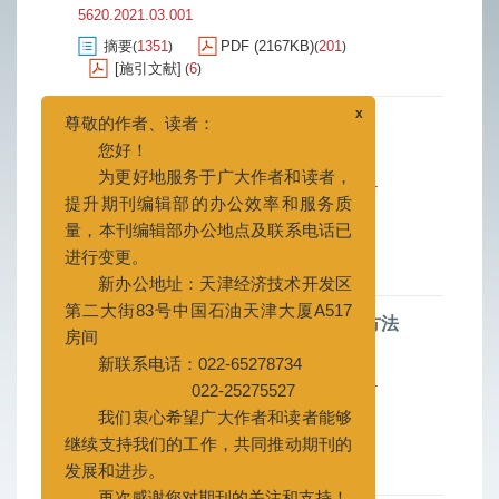
5620.2021.03.001
摘要
1351
PDF (2167KB)
201
(
)
(
)
[施引文献]
6
(
)
水基钻井液高温高压流变动力学研究
x
尊敬的作者、读者：
何淼
施皓瀚
许明标
,
,
您好！
2021, 38(3): 271-279.
doi:
10.3969/j.issn.1001-
为更好地服务于广大作者和读者，
5620.2021.03.002
提升期刊编辑部的办公效率和服务质
摘要
1324
PDF (2745KB)
178
(
)
(
)
量，本刊编辑部办公地点及联系电话已
[施引文献]
6
(
)
进行变更。
新办公地址：天津经济技术开发区
钻井液高温流变性能测试仪器与测试方法
第二大街83号中国石油天津大厦A517
刘晓栋
刘涛
,
房间
2021, 38(3): 280-284.
doi:
10.3969/j.issn.1001-
新联系电话：022-65278734
5620.2021.03.003
022-25275527
我们衷心希望广大作者和读者能够
摘要
1499
PDF (1372KB)
132
(
)
(
)
[施引文献]
7
(
)
继续支持我们的工作，共同推动期刊的
发展和进步。