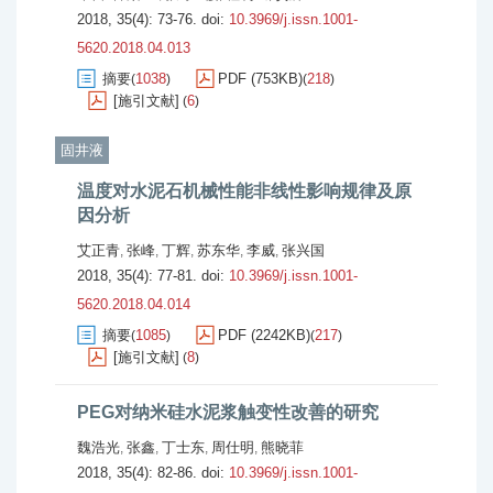
2018, 35(4): 73-76.
doi:
10.3969/j.issn.1001-
5620.2018.04.013
摘要
1038
PDF (753KB)
218
(
)
(
)
[施引文献]
6
(
)
固井液
温度对水泥石机械性能非线性影响规律及原
因分析
艾正青
张峰
丁辉
苏东华
李威
张兴国
,
,
,
,
,
2018, 35(4): 77-81.
doi:
10.3969/j.issn.1001-
5620.2018.04.014
摘要
1085
PDF (2242KB)
217
(
)
(
)
[施引文献]
8
(
)
PEG对纳米硅水泥浆触变性改善的研究
魏浩光
张鑫
丁士东
周仕明
熊晓菲
,
,
,
,
2018, 35(4): 82-86.
doi:
10.3969/j.issn.1001-