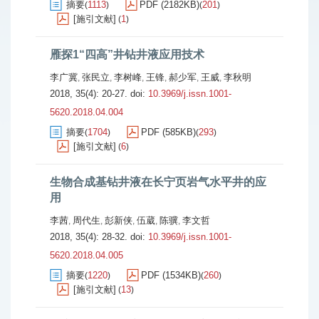
摘要
1113
PDF (2182KB)
201
(
)
(
)
[施引文献]
1
(
)
雁探1“四高”井钻井液应用技术
李广冀
张民立
李树峰
王锋
郝少军
王威
李秋明
,
,
,
,
,
,
2018, 35(4): 20-27.
doi:
10.3969/j.issn.1001-
5620.2018.04.004
摘要
1704
PDF (585KB)
293
(
)
(
)
[施引文献]
6
(
)
生物合成基钻井液在长宁页岩气水平井的应
用
李茜
周代生
彭新侠
伍葳
陈骥
李文哲
,
,
,
,
,
2018, 35(4): 28-32.
doi:
10.3969/j.issn.1001-
5620.2018.04.005
摘要
1220
PDF (1534KB)
260
(
)
(
)
[施引文献]
13
(
)