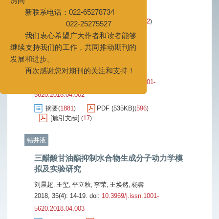
新联系电话：022-65278734
5620.2018.04.001
022-25275527
摘要
1867
PDF (2047KB)
392
(
)
(
)
我们衷心希望广大作者和读者能够
[施引文献]
44
(
)
继续支持我们的工作，共同推动期刊的
发展和进步。
干热岩钻井液技术新进展
再次感谢您对期刊的关注和支持！
梁文利
2018, 35(4): 7-13.
doi:
10.3969/j.issn.1001-
5620.2018.04.002
摘要
1881
PDF (535KB)
596
(
)
(
)
[施引文献]
17
(
)
钻井液
三醋酸甘油酯抑制水合物生成分子动力学模
拟及实验研究
刘晨超
王玺
平立秋
李荣
王焕然
杨睿
,
,
,
,
,
2018, 35(4): 14-19.
doi:
10.3969/j.issn.1001-
5620.2018.04.003