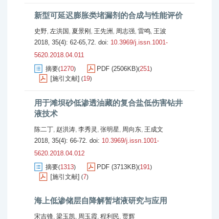
新型可延迟膨胀类堵漏剂的合成与性能评价
史野
左洪国
夏景刚
王先洲
周志强
雷鸣
王波
,
,
,
,
,
,
2018, 35(4): 62-65,72.
doi:
10.3969/j.issn.1001-
5620.2018.04.011
摘要
1270
PDF (2506KB)
251
(
)
(
)
[施引文献]
19
(
)
用于滩坝砂低渗透油藏的复合盐低伤害钻井
液技术
陈二丁
赵洪涛
李秀灵
张明星
周向东
王成文
,
,
,
,
,
2018, 35(4): 66-72.
doi:
10.3969/j.issn.1001-
5620.2018.04.012
摘要
1313
PDF (3713KB)
191
(
)
(
)
[施引文献]
7
(
)
海上低渗储层自降解暂堵液研究与应用
宋吉锋
梁玉凯
周玉霞
程利民
贾辉
,
,
,
,