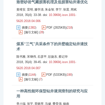
致密砂岩气藏损害机理及低损害钻井液优化
黄维安
雷明
滕学清
朱金智
李宁
张震
周斌
,
,
,
,
,
,
2018, 35(4): 33-38.
doi:
10.3969/j.issn.1001-
5620.2018.04.006
摘要
1382
PDF (2825KB)
218
(
)
(
)
[施引文献]
28
(
)
煤系“三气”共采条件下的井壁稳定钻井液技
术
陈书雅
宋继伟
石彦平
彭扬东
蔡记华
,
,
,
,
2018, 35(4): 39-45.
doi:
10.3969/j.issn.1001-
5620.2018.04.007
摘要
1144
PDF (5333KB)
190
(
)
(
)
[施引文献]
7
(
)
一种高性能环保型钻井液润滑剂的研究与应
用
李小瑞
张宇
景晓琴
马健
费贵强
杨南
,
,
,
,
,