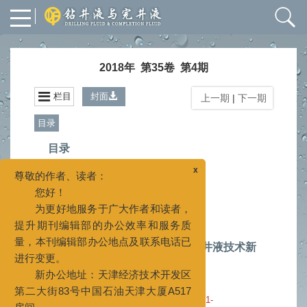
2018年 第35卷 第4期
栏目
封面
上一期
|
下一期
目录
目录
x
尊敬的作者、读者：
2018, 35(4).
您好！
摘要
730
PDF (824KB)
90
(
)
(
)
为更好地服务于广大作者和读者，
提升期刊编辑部的办公效率和服务质
专论
量，本刊编辑部办公地点及联系电话已
进行变更。
井壁强化机理与致密承压封堵钻井液技术新
新办公地址：天津经济技术开发区
进展
第二大街83号中国石油天津大厦A517
邱正松
暴丹
李佳
刘均一
陈家旭
,
,
,
,
房间
2018, 35(4): 1-6.
doi:
10.3969/j.issn.1001-