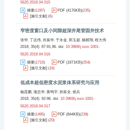
5620.2018.04.015
摘要
1287
PDF (4176KB)
235
(
)
(
)
[施引文献]
6
(
)
窄密度窗口及小间隙超深井尾管固井技术
张华
丁志伟
肖振华
于永金
郭玉超
杨棋翔
程大伟
,
,
,
,
,
,
2018, 35(4): 87-91,96.
doi:
10.3969/j.issn.1001-
5620.2018.04.016
摘要
1710
PDF (1871KB)
254
(
)
(
)
[施引文献]
16
(
)
低成本超低密度水泥浆体系研究与应用
杨昆鹏
项忠华
黄鸣宇
孙富全
侯兵
,
,
,
,
2018, 35(4): 92-96.
doi:
10.3969/j.issn.1001-
5620.2018.04.017
摘要
1495
PDF (844KB)
239
(
)
(
)
[施引文献]
20
(
)