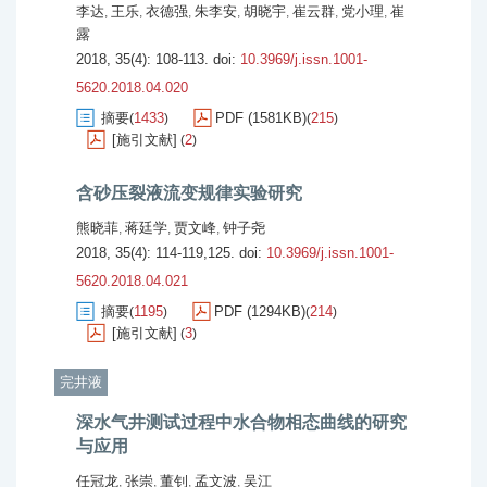
李达
王乐
衣德强
朱李安
胡晓宇
崔云群
党小理
崔
,
,
,
,
,
,
,
露
2018, 35(4): 108-113.
doi:
10.3969/j.issn.1001-
5620.2018.04.020
摘要
1433
PDF (1581KB)
215
(
)
(
)
[施引文献]
2
(
)
含砂压裂液流变规律实验研究
熊晓菲
蒋廷学
贾文峰
钟子尧
,
,
,
2018, 35(4): 114-119,125.
doi:
10.3969/j.issn.1001-
5620.2018.04.021
摘要
1195
PDF (1294KB)
214
(
)
(
)
[施引文献]
3
(
)
完井液
深水气井测试过程中水合物相态曲线的研究
与应用
任冠龙
张崇
董钊
孟文波
吴江
,
,
,
,