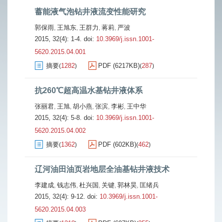
蓄能液气泡钻井液流变性能研究
郭保雨
王旭东
王群力
蒋莉
严波
,
,
,
,
2015, 32(4): 1-4.
doi:
10.3969/j.issn.1001-
5620.2015.04.001
摘要
1282
PDF (6217KB)
287
(
)
(
)
抗260℃超高温水基钻井液体系
张丽君
王旭
胡小燕
张滨
李彬
王中华
,
,
,
,
,
2015, 32(4): 5-8.
doi:
10.3969/j.issn.1001-
5620.2015.04.002
摘要
1362
PDF (602KB)
462
(
)
(
)
辽河油田油页岩地层全油基钻井液技术
李建成
钱志伟
杜兴国
关键
郭林昊
匡绪兵
,
,
,
,
,
2015, 32(4): 9-12.
doi:
10.3969/j.issn.1001-
5620.2015.04.003