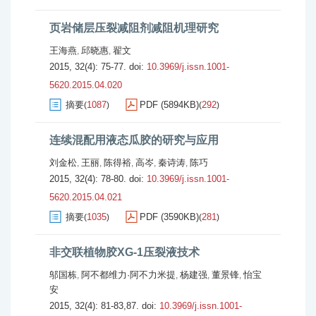
页岩储层压裂减阻剂减阻机理研究
王海燕
邱晓惠
翟文
,
,
2015, 32(4): 75-77.
doi:
10.3969/j.issn.1001-
5620.2015.04.020
摘要
1087
PDF (5894KB)
292
(
)
(
)
连续混配用液态瓜胶的研究与应用
刘金松
王丽
陈得裕
高岑
秦诗涛
陈巧
,
,
,
,
,
2015, 32(4): 78-80.
doi:
10.3969/j.issn.1001-
5620.2015.04.021
摘要
1035
PDF (3590KB)
281
(
)
(
)
非交联植物胶XG-1压裂液技术
邬国栋
阿不都维力·阿不力米提
杨建强
董景锋
怡宝
,
,
,
,
安
2015, 32(4): 81-83,87.
doi:
10.3969/j.issn.1001-