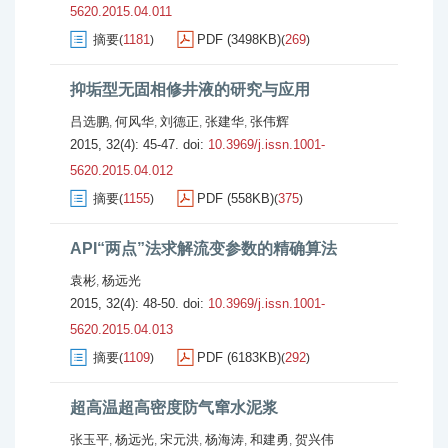
5620.2015.04.011
摘要
1181
PDF (3498KB)
269
(
)
(
)
抑垢型无固相修井液的研究与应用
吕选鹏
何风华
刘德正
张建华
张伟辉
,
,
,
,
2015, 32(4): 45-47.
doi:
10.3969/j.issn.1001-
5620.2015.04.012
摘要
1155
PDF (558KB)
375
(
)
(
)
API“两点”法求解流变参数的精确算法
袁彬
杨远光
,
2015, 32(4): 48-50.
doi:
10.3969/j.issn.1001-
5620.2015.04.013
摘要
1109
PDF (6183KB)
292
(
)
(
)
超高温超高密度防气窜水泥浆
张玉平
杨远光
宋元洪
杨海涛
和建勇
贺兴伟
,
,
,
,
,