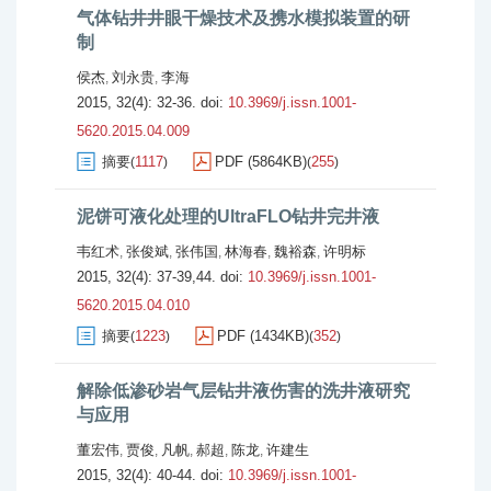
气体钻井井眼干燥技术及携水模拟装置的研
制
侯杰
刘永贵
李海
,
,
2015, 32(4): 32-36.
doi:
10.3969/j.issn.1001-
5620.2015.04.009
摘要
1117
PDF (5864KB)
255
(
)
(
)
泥饼可液化处理的UltraFLO钻井完井液
韦红术
张俊斌
张伟国
林海春
魏裕森
许明标
,
,
,
,
,
2015, 32(4): 37-39,44.
doi:
10.3969/j.issn.1001-
5620.2015.04.010
摘要
1223
PDF (1434KB)
352
(
)
(
)
解除低渗砂岩气层钻井液伤害的洗井液研究
与应用
董宏伟
贾俊
凡帆
郝超
陈龙
许建生
,
,
,
,
,
2015, 32(4): 40-44.
doi:
10.3969/j.issn.1001-