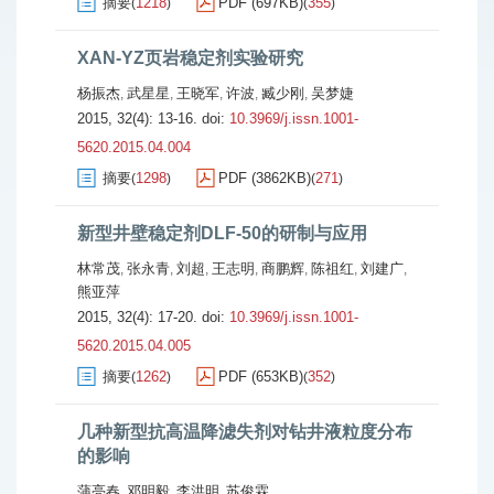
摘要
1218
PDF (697KB)
355
(
)
(
)
XAN-YZ页岩稳定剂实验研究
杨振杰
武星星
王晓军
许波
臧少刚
吴梦婕
,
,
,
,
,
2015, 32(4): 13-16.
doi:
10.3969/j.issn.1001-
5620.2015.04.004
摘要
1298
PDF (3862KB)
271
(
)
(
)
新型井壁稳定剂DLF-50的研制与应用
林常茂
张永青
刘超
王志明
商鹏辉
陈祖红
刘建广
,
,
,
,
,
,
,
熊亚萍
2015, 32(4): 17-20.
doi:
10.3969/j.issn.1001-
5620.2015.04.005
摘要
1262
PDF (653KB)
352
(
)
(
)
几种新型抗高温降滤失剂对钻井液粒度分布
的影响
蒲亮春
邓明毅
李洪明
苏俊霖
,
,
,