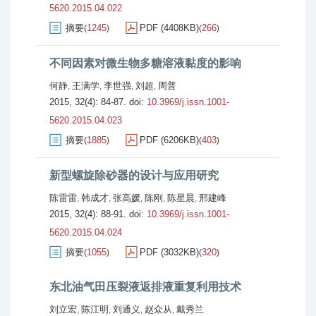
5620.2015.04.022
摘要
1245
PDF (4408KB)
266
(
)
(
)
不同因素对微生物多糖溶液黏度的影响
何静
王满学
李世强
刘超
周普
,
,
,
,
2015, 32(4): 84-87.
doi:
10.3969/j.issn.1001-
5620.2015.04.023
摘要
1885
PDF (6206KB)
403
(
)
(
)
新型螺旋除砂器的设计与应用研究
陈雷雷
韩成才
张高媛
陈刚
陈星晨
邢建峰
,
,
,
,
,
2015, 32(4): 88-91.
doi:
10.3969/j.issn.1001-
5620.2015.04.024
摘要
1055
PDF (3032KB)
320
(
)
(
)
东北油气田压裂液返排液重复利用技术
刘立宏
陈江明
刘通义
赵众从
戴秀兰
,
,
,
,