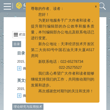
x
尊敬的作者、读者：
您好！
为更好地服务于广大作者和读者，
2015年 第32卷 第4期
提升期刊编辑部的办公效率和服务质
量，本刊编辑部办公地点及联系电话已
栏目
封面
上一期
|
下一期
进行变更。
新办公地址：天津经济技术开发区
目录
第二大街83号中国石油天津大厦A517
目录
房间
新联系电话：022-65278734
2015, 32(4).
022-25275527
摘要
1851
PDF (1396KB)
444
(
)
(
)
我们衷心希望广大作者和读者能够
继续支持我们的工作，共同推动期刊的
英文摘要
发展和进步。
2015, 32(4).
再次感谢您对期刊的关注和支持！
摘要
931
PDF (393KB)
465
(
)
(
)
理论研究与应用技术