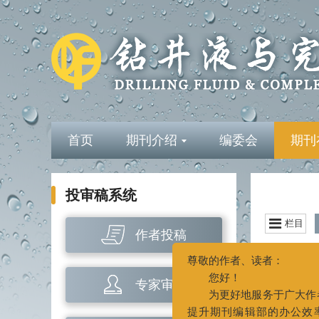
首页
期刊介绍
编委会
期刊
投审稿系统
尊敬的作者、读者：
栏目
您好！
作者投稿
为更好地服务于广大作者和读
选择全部
提升期刊编辑部的办公效率和服务
目录
专家审稿
量，本刊编辑部办公地点及联系电
进行变更。
目录