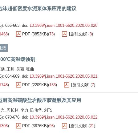
泡沫超低密度水泥浆体系应用的建议
5): 656-663.
doi:
10.3969/j.issn.1001-5620.2020.05.020
1468
PDF (3853KB)
73
[施引文献]
3
)
(
)
(
)
化液
200℃高温缓蚀剂
原励
王川
吴丽
张曲
,
,
,
5): 664-669.
doi:
10.3969/j.issn.1001-5620.2020.05.021
1748
PDF (2209KB)
153
[施引文献]
7
)
(
)
(
)
型耐高温碳酸盐岩酸压胶凝酸及其应用
明光
周长林
李力
陈伟华
刘飞
,
,
,
,
5): 670-676.
doi:
10.3969/j.issn.1001-5620.2020.05.022
1306
PDF (3676KB)
96
[施引文献]
21
)
(
)
(
)