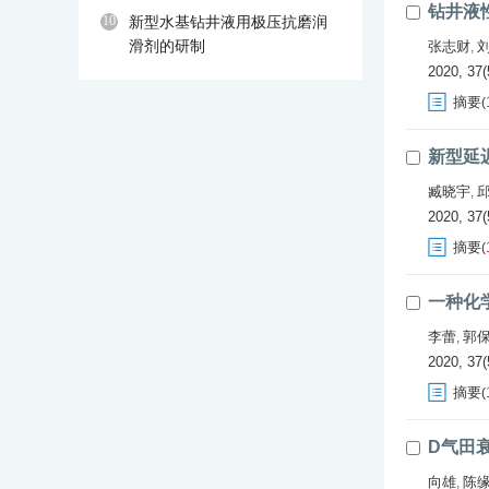
钻井液
10
新型水基钻井液用极压抗磨润
滑剂的研制
张志财
,
2020, 37(
摘要
(
新型延
臧晓宇
,
2020, 37(
摘要
(
一种化
李蕾
郭
,
2020, 37(
摘要
(
D气田
向雄
陈
,