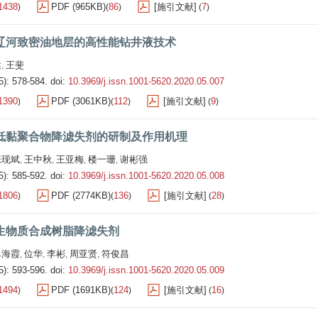
1438
PDF (965KB)
86
[施引文献]
7
)
(
)
(
)
辽河致密油地层的高性能钻井液技术
健
王斐
,
5): 578-584.
doi:
10.3969/j.issn.1001-5620.2020.05.007
1390
PDF (3061KB)
112
[施引文献]
9
)
(
)
(
)
低黏聚合物降滤失剂的研制及作用机理
张现斌
王中秋
王亚梅
楼一珊
谢彬强
,
,
,
,
5): 585-592.
doi:
10.3969/j.issn.1001-5620.2020.05.008
1806
PDF (2774KB)
136
[施引文献]
28
)
(
)
(
)
生物质合成树脂降滤失剂
单海霞
位华
李彬
周亚贤
符俊昌
,
,
,
,
5): 593-596.
doi:
10.3969/j.issn.1001-5620.2020.05.009
1494
PDF (1691KB)
124
[施引文献]
16
)
(
)
(
)