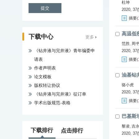
杜坤
2020, 37(
摘要
(
高温低
下载中心
更多
范胜
周
,
《钻井液与完井液》青年编委申
2020, 37(
请表
摘要
(
作者声明表
油基钻
论文模板
骆小虎
版权转让协议
2020, 37(
《钻井液与完井液》征订单
摘要
(
学术出版规范-表格
巴基斯
黎凌
吉
,
下载排行
点击排行
2020, 37(