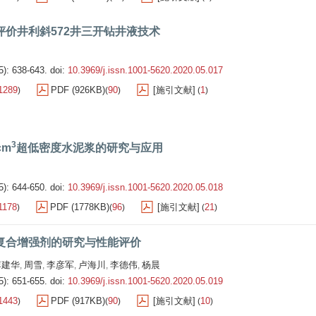
评价井利斜572井三开钻井液技术
5): 638-643.
doi:
10.3969/j.issn.1001-5620.2020.05.017
1289
PDF (926KB)
90
[施引文献]
1
)
(
)
(
)
3
cm
超低密度水泥浆的研究与应用
5): 644-650.
doi:
10.3969/j.issn.1001-5620.2020.05.018
1178
PDF (1778KB)
96
[施引文献]
21
)
(
)
(
)
复合增强剂的研究与性能评价
李建华
周雪
李彦军
卢海川
李德伟
杨晨
,
,
,
,
,
5): 651-655.
doi:
10.3969/j.issn.1001-5620.2020.05.019
1443
PDF (917KB)
90
[施引文献]
10
)
(
)
(
)