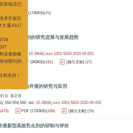
发区
5).
17
605
PDF (1740KB)
70
)
(
)
能够
附钻井液润滑剂的研究进展与发展趋势
刊的
王承俊
5): 541-549.
doi:
10.3969/j.issn.1001-5620.2020.05.001
！
2060
PDF (949KB)
181
[施引文献]
27
)
(
)
(
)
0℃高密度油基钻井液的研究与应用
陆灯云
吴正良
,
5): 550-554,560.
doi:
10.3969/j.issn.1001-5620.2020.05.002
1475
PDF (1783KB)
189
[施引文献]
29
)
(
)
(
)
井液新型高效乳化剂的研制与评价