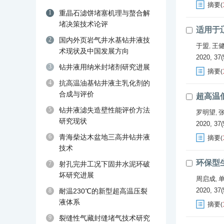
摘要
(
1
重晶石滤饼堵塞机理与螯合解
堵决策技术论评
适用于
2
国内外页岩气井水基钻井液技
于盟
王
,
术现状及中国发展方向
2020, 37(
3
钻井液用纳米封堵剂研究进展
摘要
(
4
抗高温油基钻井液主乳化剂的
合成与评价
超高温
5
钻井液滤失造壁性能评价方法
罗明望
,
研究现状
2020, 37(
6
青海柴达木盆地三高井钻井液
摘要
(
技术
环保型
7
射孔完井工况下固井水泥环破
坏研究进展
周启成
,
2020, 37(
8
耐温230℃的新型超高温压裂
液体系
摘要
(
9
裂缝性气藏封缝堵气技术研究