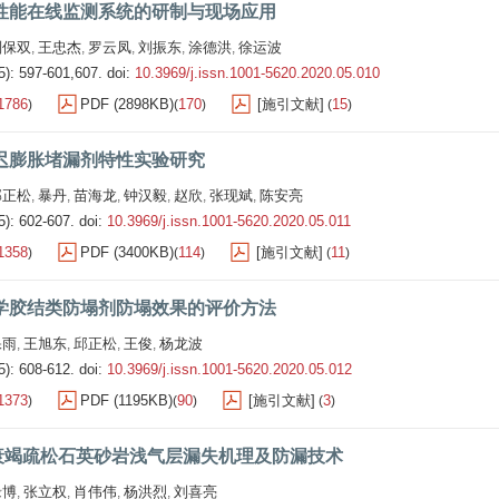
性能在线监测系统的研制与现场应用
刘保双
王忠杰
罗云凤
刘振东
涂德洪
徐运波
,
,
,
,
,
5): 597-601,607.
doi:
10.3969/j.issn.1001-5620.2020.05.010
1786
PDF (2898KB)
170
[施引文献]
15
)
(
)
(
)
迟膨胀堵漏剂特性实验研究
邱正松
暴丹
苗海龙
钟汉毅
赵欣
张现斌
陈安亮
,
,
,
,
,
,
5): 602-607.
doi:
10.3969/j.issn.1001-5620.2020.05.011
1358
PDF (3400KB)
114
[施引文献]
11
)
(
)
(
)
学胶结类防塌剂防塌效果的评价方法
保雨
王旭东
邱正松
王俊
杨龙波
,
,
,
,
5): 608-612.
doi:
10.3969/j.issn.1001-5620.2020.05.012
1373
PDF (1195KB)
90
[施引文献]
3
)
(
)
(
)
衰竭疏松石英砂岩浅气层漏失机理及防漏技术
缘博
张立权
肖伟伟
杨洪烈
刘喜亮
,
,
,
,