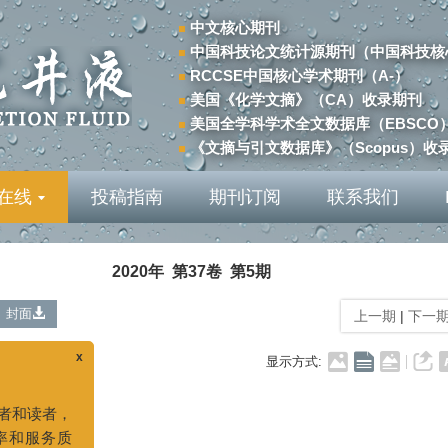
中文核心期刊
中国科技论文统计源期刊（中国科技核
RCCSE中国核心学术期刊（A-）
美国《化学文摘》（CA）收录期刊
美国全学科学术全文数据库（EBSCO
《文摘与引文数据库》（Scopus）收
在线
投稿指南
期刊订阅
联系我们
2020年 第37卷 第5期
x
封面
上一期
|
下一
者，
显示方式:
质
话已