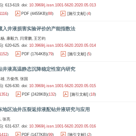
5): 613-619.
doi:
10.3969/j.issn.1001-5620.2020.05.013
1116
PDF (4455KB)
88
[施引文献]
4
)
(
)
(
)
藏入井液损害实验评价的产能指数法
陈杨
康毅力
闫霄鹏
王艺钧
,
,
,
5): 620-625.
doi:
10.3969/j.issn.1001-5620.2020.05.014
1152
PDF (1764KB)
79
[施引文献]
5
)
(
)
(
)
钻井液高温静态沉降稳定性室内研究
李雄
方俊伟
张国
,
,
5): 626-630.
doi:
10.3969/j.issn.1001-5620.2020.05.015
1351
PDF (2428KB)
132
[施引文献]
18
)
(
)
(
)
东地区油井压裂返排液配钻井液研究与应用
磊
张亮
,
5): 631-637.
doi:
10.3969/j.issn.1001-5620.2020.05.016
1411
PDF (1477KB)
99
[施引文献]
2
)
(
)
(
)