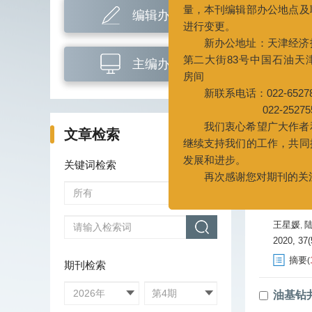
新办公地址：天津经济技术开
2020, 37(
编辑办公
第二大街83号中国石油天津大厦A5
摘要
(
房间
新联系电话：022-65278734
专论
主编办公
022-25275527
我们衷心希望广大作者和读者
极性吸
继续支持我们的工作，共同推动期
李公让
,
发展和进步。
2020, 37(
文章检索
再次感谢您对期刊的关注和支持
摘要
(
关键词检索
钻井液
抗22
王星媛
,
2020, 37(
摘要
(
期刊检索
油基钻