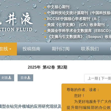
中文核心期刊
中国科技论文统计源期刊（中国科技核
RCCSE中国核心学术期刊（A-）
美国《化学文摘》（CA）收录期刊
美国全学科学术全文数据库（EBSCO
《文摘与引文数据库》（Scopus）收
在线
投稿指南
期刊订阅
联系我们
2025年 第42卷 第2期
封面
目录
上一期
|
下一
尊敬的作者、读
您好！
显示方式:
为更好地服
提升期刊编辑部
量，本刊编辑部
模型在钻完井领域的应用研究现状及展望
进行变更。