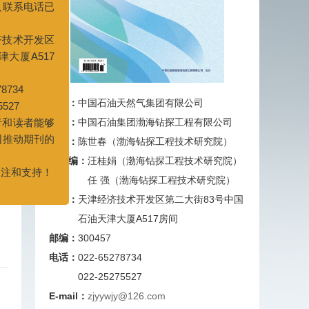
：天津经济技术开发区
国石油天津大厦A517
2-65278734
275527
望广大作者和读者能够
主管：
中国石油天然气集团有限公司
工作，共同推动期刊的
主办：
中国石油集团渤海钻探工程有限公司
主编：
陈世春（渤海钻探工程技术研究院）
对期刊的关注和支持！
副主编：
汪桂娟（渤海钻探工程技术研究院）
任 强（渤海钻探工程技术研究院）
地址：
天津经济技术开发区第二大街83号中国
石油天津大厦A517房间
邮编：
300457
电话：
022-65278734
022-25275527
E-mail：
zjyywjy@126.com