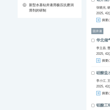
10
新型水基钻井液用极压抗磨润
张晓光
,
滑剂的研制
2025, 42(
摘要
(
固井液
华北储
李立昌
,
2025, 42(
摘要
(
硅酸盐
李小江
,
2025, 42(
摘要
(
铝酸三