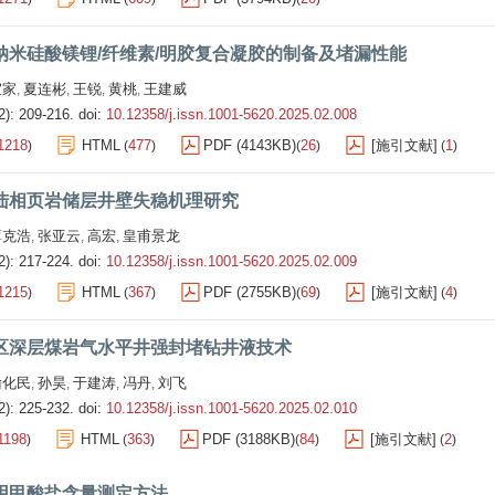
纳米硅酸镁锂/纤维素/明胶复合凝胶的制备及堵漏性能
宜家
夏连彬
王锐
黄桃
王建威
,
,
,
,
2): 209-216.
doi:
10.12358/j.issn.1001-5620.2025.02.008
1218
HTML
477
PDF (4143KB)
26
[施引文献]
1
)
(
)
(
)
(
)
陆相页岩储层井壁失稳机理研究
薄克浩
张亚云
高宏
皇甫景龙
,
,
,
2): 217-224.
doi:
10.12358/j.issn.1001-5620.2025.02.009
1215
HTML
367
PDF (2755KB)
69
[施引文献]
4
)
(
)
(
)
(
)
区深层煤岩气水平井强封堵钻井液技术
喻化民
孙昊
于建涛
冯丹
刘飞
,
,
,
,
2): 225-232.
doi:
10.12358/j.issn.1001-5620.2025.02.010
1198
HTML
363
PDF (3188KB)
84
[施引文献]
2
)
(
)
(
)
(
)
用甲酸盐含量测定方法