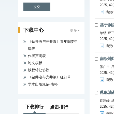
2025, 42(
摘要
(
基于润
下载中心
更多
单锴
邱
,
2025, 42(
《钻井液与完井液》青年编委申
摘要
(
请表
作者声明表
南极地
论文模板
张广生
,
版权转让协议
2025, 42(
《钻井液与完井液》征订单
摘要
(
学术出版规范-表格
蓖麻油
肖沣峰
,
下载排行
点击排行
2025, 42(
摘要
(