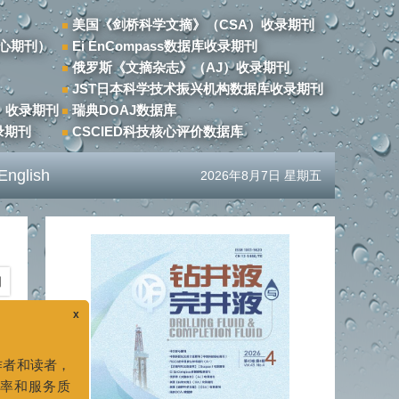
美国《剑桥科学文摘》（CSA）收录期刊
心期刊）
Ei EnCompass数据库收录期刊
俄罗斯《文摘杂志》（AJ）收录期刊
JST日本科学技术振兴机构数据库收录期刊
）收录期刊
瑞典DOAJ数据库
录期刊
CSCIED科技核心评价数据库
English
2026年8月7日 星期五
期
x
者：
务于广大作者和读者，
的办公效率和服务质
办公地点及联系电话已