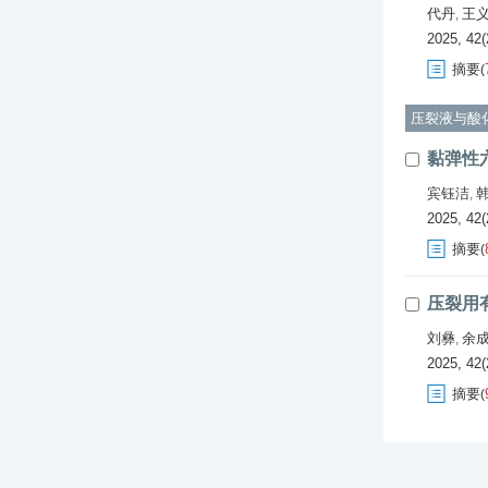
代丹
王
,
2025, 42(
摘要
(
压裂液与酸
黏弹性
宾钰洁
,
2025, 42(
摘要
(
压裂用
刘彝
余
,
2025, 42(
摘要
(