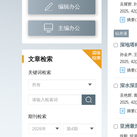
吴耀辉
,
编辑办公
2025, 42(
摘要
(
主编办公
钻井液
深地塔
孙金声
,
文章检索
2025, 42(
摘要
(
关键词检索
深水深
吴艳辉
,
2025, 42(
摘要
(
期刊检索
亚洲最
徐毅
何
,