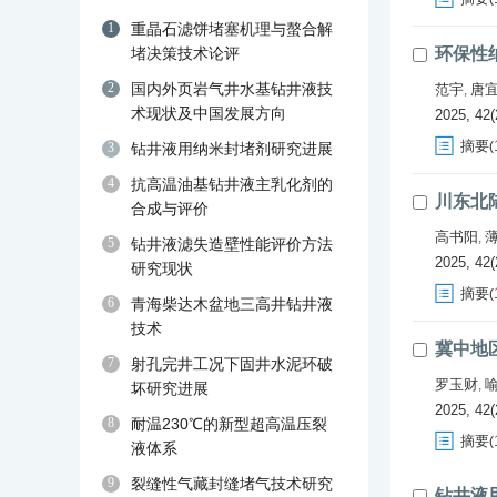
1
重晶石滤饼堵塞机理与螯合解
堵决策技术论评
环保性
2
国内外页岩气井水基钻井液技
范宇
唐
,
术现状及中国发展方向
2025, 42(
摘要
(
3
钻井液用纳米封堵剂研究进展
4
抗高温油基钻井液主乳化剂的
川东北
合成与评价
高书阳
,
5
钻井液滤失造壁性能评价方法
2025, 42(
研究现状
摘要
(
6
青海柴达木盆地三高井钻井液
技术
冀中地
7
射孔完井工况下固井水泥环破
罗玉财
,
坏研究进展
2025, 42(
8
耐温230℃的新型超高温压裂
摘要
(
液体系
9
裂缝性气藏封缝堵气技术研究
钻井液