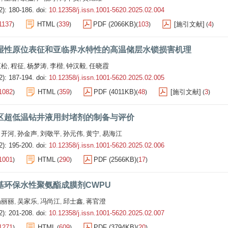
2): 180-186.
doi:
10.12358/j.issn.1001-5620.2025.02.004
1137
HTML
339
PDF (2066KB)
103
[施引文献]
4
)
(
)
(
)
(
)
湿性原位表征和亚临界水特性的高温储层水锁损害机理
正松
程征
杨梦涛
李楷
钟汉毅
任晓霞
,
,
,
,
,
2): 187-194.
doi:
10.12358/j.issn.1001-5620.2025.02.005
1082
HTML
359
PDF (4011KB)
48
[施引文献]
3
)
(
)
(
)
(
)
区超低温钻井液用封堵剂的制备与评价
吕开河
孙金声
刘敬平
孙元伟
黄宁
易海江
,
,
,
,
,
2): 195-200.
doi:
10.12358/j.issn.1001-5620.2025.02.006
1001
HTML
290
PDF (2566KB)
17
)
(
)
(
)
基环保水性聚氨酯成膜剂CWPU
杨丽丽
吴家乐
冯尚江
邱士鑫
蒋官澄
,
,
,
,
2): 201-208.
doi:
10.12358/j.issn.1001-5620.2025.02.007
1271
HTML
609
PDF (3794KB)
20
)
(
)
(
)