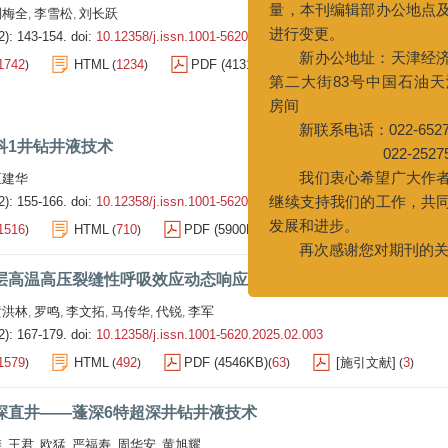
刘梅全
李雪松
刘长跃
,
,
新办公地址
2): 143-154.
doi:
10.12358/j.issn.1001-5620.2025.02.001
第二大街83号中
1742
HTML
1234
PDF (4131KB)
105
[施引文献]
3
)
(
)
(
)
(
)
房间
新联系电话：02
022-25
我们衷心希
科1井钻井液技术
继续支持我们的
王建华
发展和进步。
2): 155-166.
doi:
10.12358/j.issn.1001-5620.2025.02.002
再次感谢您
1516
HTML
710
PDF (5900KB)
171
[施引文献]
14
)
(
)
(
)
(
)
层高温高压裂缝性呼吸效应动态响应特征
黄洪林
罗鸣
李文拓
马传华
代锐
李军
,
,
,
,
,
2): 167-179.
doi:
10.12358/j.issn.1001-5620.2025.02.003
1579
HTML
492
PDF (4546KB)
63
[施引文献]
3
)
(
)
(
)
(
)
深直井——蓬深6特超深井钻井液技术
涛
王君
欧猛
严福寿
周华安
黄旭耀
,
,
,
,
,