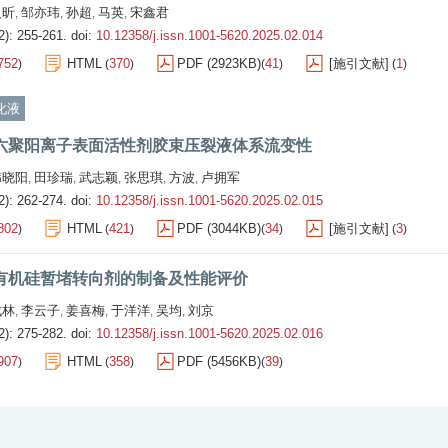
义昕
邹亦玮
孙超
马英
宋鑫君
,
,
,
,
2): 255-261.
doi:
10.12358/j.issn.1001-5620.2025.02.014
752
HTML
370
PDF (2923KB)
41
[施引文献]
1
)
(
)
(
)
(
)
化液
六聚阳离子表面活性剂胶束压裂液体系流变性
韩晓阳
田珍瑞
武志颖
张思琪
方波
卢拥军
,
,
,
,
,
2): 262-274.
doi:
10.12358/j.issn.1001-5620.2025.02.015
802
HTML
421
PDF (3044KB)
34
[施引文献]
3
)
(
)
(
)
(
)
有机硅暂堵转向剂的制备及性能评价
成林
李云子
姜喜梅
于洋洋
吴均
刘京
,
,
,
,
,
2): 275-282.
doi:
10.12358/j.issn.1001-5620.2025.02.016
907
HTML
358
PDF (5456KB)
39
)
(
)
(
)