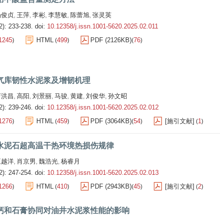
杨俊贞
王萍
李彬
李慧敏
陈蕾旭
张灵英
,
,
,
,
,
2): 233-238.
doi:
10.12358/j.issn.1001-5620.2025.02.011
1245
HTML
499
PDF (2126KB)
76
)
(
)
(
)
气库韧性水泥浆及增韧机理
曹洪昌
高阳
刘景丽
马骏
黄建
刘俊华
孙文昭
,
,
,
,
,
,
2): 239-246.
doi:
10.12358/j.issn.1001-5620.2025.02.012
1276
HTML
459
PDF (3064KB)
54
[施引文献]
1
)
(
)
(
)
(
)
水泥石超高温干热环境热损伤规律
王越洋
肖京男
魏浩光
杨睿月
,
,
,
2): 247-254.
doi:
10.12358/j.issn.1001-5620.2025.02.013
1266
HTML
410
PDF (2943KB)
45
[施引文献]
2
)
(
)
(
)
(
)
钙和石膏协同对油井水泥浆性能的影响