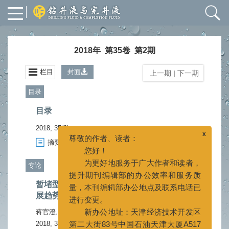
2018年 第35卷 第2期
栏目
封面
上一期
|
下一期
目录
目录
x
尊敬的作者、读者：
2018, 35(2).
您好！
摘要
750
PDF (874KB)
149
(
)
(
)
为更好地服务于广大作者和读者，
提升期刊编辑部的办公效率和服务质
专论
量，本刊编辑部办公地点及联系电话已
暂堵型保护油气层钻井液技术研究进展与发
进行变更。
展趋势
新办公地址：天津经济技术开发区
第二大街83号中国石油天津大厦A517
蒋官澄
毛蕴才
周宝义
宋然然
,
,
,
房间
2018, 35(2): 1-16.
doi:
10.3969/j.issn.1001-