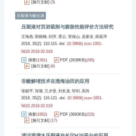
[施引文献]
3
(
)
压裂液与酸化液
压裂液对页岩吸附与膨胀性能评价方法研究
王海燕
郭丽梅
刘萍
胥云
管保山
吴家全
薛延萍
,
,
,
,
,
,
2018, 35(2): 110-115.
doi:
10.3969/j.issn.1001-
5620.2018.02.018
摘要
1361
PDF (2638KB)
245
(
)
(
)
[施引文献]
6
(
)
非酸解堵技术在渤海油田的应用
张丽平
张璐
兰夕堂
刘长龙
邹剑
高尚
,
,
,
,
,
2018, 35(2): 116-121.
doi:
10.3969/j.issn.1001-
5620.2018.02.019
摘要
1852
PDF (3693KB)
223
(
)
(
)
[施引文献]
17
(
)
清洁滑溜水压裂液在长宁H26平台的应用