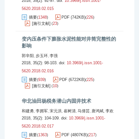
2018, 35(2): 92-97.
doi:
10.3969/j.issn.1001-
5620.2018.02.015
摘要
1348
PDF (742KB)
226
(
)
(
)
[施引文献]
23
(
)
变内压条件下膨胀水泥性能对井筒完整性的
影响
郭辛阳
步玉环
李强
,
,
2018, 35(2): 98-103.
doi:
10.3969/j.issn.1001-
5620.2018.02.016
摘要
939
PDF (6722KB)
225
(
)
(
)
[施引文献]
10
(
)
华北油田杨税务潜山内固井技术
和建勇
李拥军
宋元洪
崔树清
马倩芸
唐鸿斌
李欢
,
,
,
,
,
,
2018, 35(2): 104-109.
doi:
10.3969/j.issn.1001-
5620.2018.02.017
摘要
1363
PDF (4807KB)
217
(
)
(
)