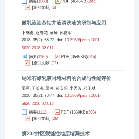
摘要
1083
PDF (4046KB)
243
(
)
(
)
[施引文献]
6
(
)
微乳液油基钻井液清洗液的研制与应用
卜继勇
赵春花
童坤
孙德军
,
,
,
2018, 35(2): 68-72.
doi:
10.3969/j.issn.1001-
5620.2018.02.011
摘要
1169
PDF (3546KB)
315
(
)
(
)
[施引文献]
11
(
)
纳米石蜡乳液封堵材料的合成与性能评价
晏军
于长海
梁冲
郝安乐
李秀芳
邓玉斌
,
,
,
,
,
2018, 35(2): 73-77.
doi:
10.3969/j.issn.1001-
5620.2018.02.012
摘要
1112
PDF (1369KB)
305
(
)
(
)
[施引文献]
26
(
)
狮202井区裂缝性地层堵漏技术