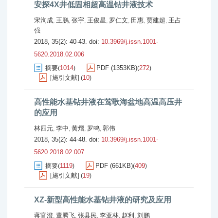
安探4X井低固相超高温钻井液技术
宋洵成
王鹏
张宇
王俊星
罗仁文
田惠
贾建超
王占
,
,
,
,
,
,
,
强
2018, 35(2): 40-43.
doi:
10.3969/j.issn.1001-
5620.2018.02.006
摘要
1014
PDF (1353KB)
272
(
)
(
)
[施引文献]
10
(
)
高性能水基钻井液在莺歌海盆地高温高压井
的应用
林四元
李中
黄熠
罗鸣
郭伟
,
,
,
,
2018, 35(2): 44-48.
doi:
10.3969/j.issn.1001-
5620.2018.02.007
摘要
1119
PDF (661KB)
409
(
)
(
)
[施引文献]
19
(
)
XZ-新型高性能水基钻井液的研究及应用
蒋官澄
董腾飞
张县民
李亚林
赵利
刘鹏
,
,
,
,
,