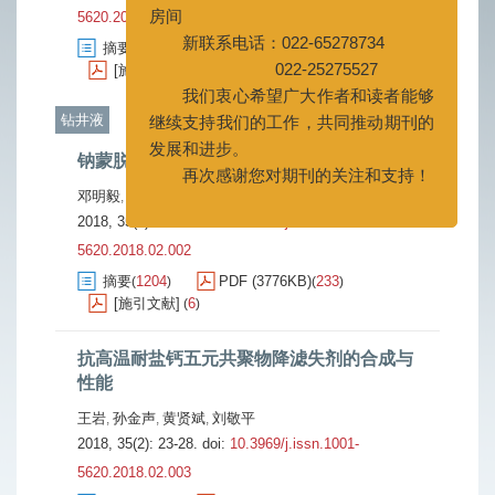
新联系电话：022-65278734
5620.2018.02.001
022-25275527
摘要
3758
PDF (4562KB)
602
(
)
(
)
我们衷心希望广大作者和读者能够
[施引文献]
68
(
)
继续支持我们的工作，共同推动期刊的
钻井液
发展和进步。
再次感谢您对期刊的关注和支持！
钠蒙脱土结合水的热分析定量研究方法
邓明毅
刘洋洋
谢刚
赵洋
,
,
,
2018, 35(2): 17-22.
doi:
10.3969/j.issn.1001-
5620.2018.02.002
摘要
1204
PDF (3776KB)
233
(
)
(
)
[施引文献]
6
(
)
抗高温耐盐钙五元共聚物降滤失剂的合成与
性能
王岩
孙金声
黄贤斌
刘敬平
,
,
,
2018, 35(2): 23-28.
doi:
10.3969/j.issn.1001-
5620.2018.02.003