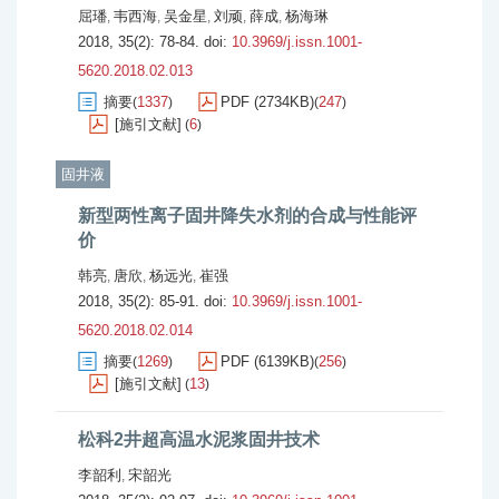
屈璠
韦西海
吴金星
刘顽
薛成
杨海琳
,
,
,
,
,
2018, 35(2): 78-84.
doi:
10.3969/j.issn.1001-
5620.2018.02.013
摘要
1337
PDF (2734KB)
247
(
)
(
)
[施引文献]
6
(
)
固井液
新型两性离子固井降失水剂的合成与性能评
价
韩亮
唐欣
杨远光
崔强
,
,
,
2018, 35(2): 85-91.
doi:
10.3969/j.issn.1001-
5620.2018.02.014
摘要
1269
PDF (6139KB)
256
(
)
(
)
[施引文献]
13
(
)
松科2井超高温水泥浆固井技术
李韶利
宋韶光
,