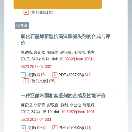
摘要
1298
PDF (4068KB)
437
(
)
(
)
[施引文献]
5
(
)
钻井液
氧化石墨烯新型抗高温降滤失剂的合成与评
价
曲建峰
邱正松
郭保雨
钟汉毅
王伟吉
毛惠
,
,
,
,
,
2017, 34(4): 9-14.
doi:
10.3969/j.issn.1001-
5620.2017.04.002
摘要
1410
PDF (8957KB)
242
(
)
(
)
[施引文献]
26
(
)
一种亚微米固相絮凝剂的合成及性能评价
蒋官澄
李新亮
彭双磊
赵利
李公让
张敬辉
,
,
,
,
,
2017, 34(4): 15-19.
doi:
10.3969/j.issn.1001-
5620.2017.04.003
摘要
1067
PDF (9706KB)
141
(
)
(
)