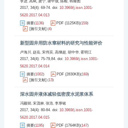
李进
高斌
龚宁
谢中成
陈毅
韩耀图
,
,
,
,
,
2017, 34(4): 69-74.
doi:
10.3969/j.issn.1001-
5620.2017.04.013
摘要
1136
PDF (1125KB)
159
(
)
(
)
[施引文献]
4
(
)
新型固井用防水窜材料的研究与性能评价
卢海川
赵岳
宋伟宾
高继超
胡中华
霍明江
,
,
,
,
,
2017, 34(4): 75-79,84.
doi:
10.3969/j.issn.1001-
5620.2017.04.014
摘要
1002
PDF (2830KB)
169
(
)
(
)
[施引文献]
13
(
)
深水固井液体减轻低密度水泥浆体系
冯颖韬
宋茂林
张浩
李厚铭
,
,
,
2017, 34(4): 80-84.
doi:
10.3969/j.issn.1001-
5620.2017.04.015
摘要
1195
PDF (1764KB)
147
(
)
(
)