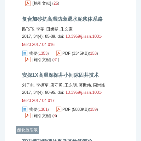
[施引文献]
26
(
)
复合加砂抗高温防衰退水泥浆体系路
路飞飞
李斐
田娜娟
朱文豪
,
,
,
2017, 34(4): 85-89.
doi:
10.3969/j.issn.1001-
5620.2017.04.016
摘要
1353
PDF (3345KB)
153
(
)
(
)
[施引文献]
31
(
)
安探1X高温深探井小间隙固井技术
刘子帅
李拥军
唐守勇
王东明
蒋世伟
周崇峰
,
,
,
,
,
2017, 34(4): 90-95.
doi:
10.3969/j.issn.1001-
5620.2017.04.017
摘要
1301
PDF (5883KB)
159
(
)
(
)
[施引文献]
8
(
)
酸化压裂液