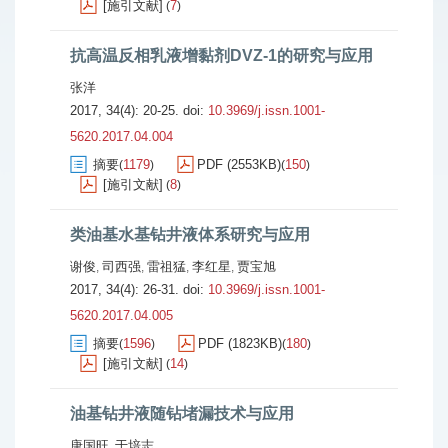
[施引文献]
7
(
)
抗高温反相乳液增黏剂DVZ-1的研究与应用
张洋
2017, 34(4): 20-25.
doi:
10.3969/j.issn.1001-
5620.2017.04.004
摘要
1179
PDF (2553KB)
150
(
)
(
)
[施引文献]
8
(
)
类油基水基钻井液体系研究与应用
谢俊
司西强
雷祖猛
李红星
贾宝旭
,
,
,
,
2017, 34(4): 26-31.
doi:
10.3969/j.issn.1001-
5620.2017.04.005
摘要
1596
PDF (1823KB)
180
(
)
(
)
[施引文献]
14
(
)
油基钻井液随钻堵漏技术与应用
唐国旺
于培志
,