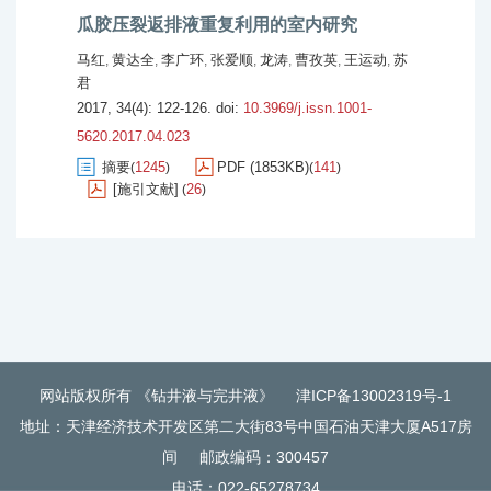
瓜胶压裂返排液重复利用的室内研究
马红
黄达全
李广环
张爱顺
龙涛
曹孜英
王运动
苏
,
,
,
,
,
,
,
君
2017, 34(4): 122-126.
doi:
10.3969/j.issn.1001-
5620.2017.04.023
摘要
1245
PDF (1853KB)
141
(
)
(
)
[施引文献]
26
(
)
网站版权所有 《钻井液与完井液》
津ICP备13002319号-1
地址：天津经济技术开发区第二大街83号中国石油天津大厦A517房
间
邮政编码：300457
电话：022-65278734