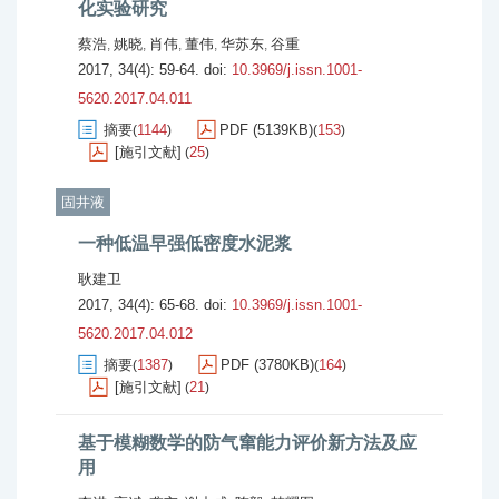
化实验研究
蔡浩
姚晓
肖伟
董伟
华苏东
谷重
,
,
,
,
,
2017, 34(4): 59-64.
doi:
10.3969/j.issn.1001-
5620.2017.04.011
摘要
1144
PDF (5139KB)
153
(
)
(
)
[施引文献]
25
(
)
固井液
一种低温早强低密度水泥浆
耿建卫
2017, 34(4): 65-68.
doi:
10.3969/j.issn.1001-
5620.2017.04.012
摘要
1387
PDF (3780KB)
164
(
)
(
)
[施引文献]
21
(
)
基于模糊数学的防气窜能力评价新方法及应
用