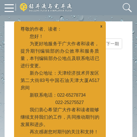
x
尊敬的作者、读者：
您好！
2017年 第34卷 第4期
为更好地服务于广大作者和读者，
栏目
封面
上一期
|
下一期
提升期刊编辑部的办公效率和服务质
量，本刊编辑部办公地点及联系电话已
目录
进行变更。
新办公地址：天津经济技术开发区
目录
第二大街83号中国石油天津大厦A517
2017, 34(4).
房间
摘要
648
PDF (821KB)
101
(
)
(
)
新联系电话：022-65278734
022-25275527
专论
我们衷心希望广大作者和读者能够
继续支持我们的工作，共同推动期刊的
煤岩气层损害机理与评价方法
发展和进步。
游利军
林子岚
江安
康毅力
崔凯潇
,
,
,
,
再次感谢您对期刊的关注和支持！
2017, 34(4): 1-8.
doi:
10.3969/j.issn.1001-
5620.2017.04.001