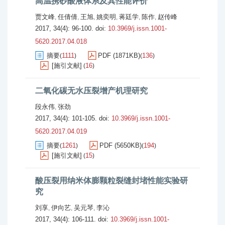
高温携砂酸液体系及其性能评价
贾文峰
任倩倩
王旭
姚奕明
蒋廷学
陈作
赵传峰
,
,
,
,
,
,
2017, 34(4): 96-100.
doi:
10.3969/j.issn.1001-
5620.2017.04.018
摘要
1111
PDF (1871KB)
136
(
)
(
)
[施引文献]
16
(
)
二氧化碳无水压裂增产机理研究
段永伟
张劲
,
2017, 34(4): 101-105.
doi:
10.3969/j.issn.1001-
5620.2017.04.019
摘要
1261
PDF (5650KB)
194
(
)
(
)
[施引文献]
15
(
)
酸压裂用纳米体膨颗粒裂缝封堵性能实验研
究
刘享
伊向艺
吴元琴
李沁
,
,
,
2017, 34(4): 106-111.
doi:
10.3969/j.issn.1001-