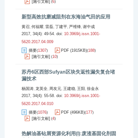
[施引文献]
6
(
)
新型高效抗磨减阻剂在东海油气田的应用
黄召
何福耀
雷磊
丁建平
严维锋
谢中成
,
,
,
,
,
2017, 34(4): 49-54.
doi:
10.3969/j.issn.1001-
5620.2017.04.009
摘要
1307
PDF (1915KB)
188
(
)
(
)
[施引文献]
10
(
)
苏丹6区西部Sufyan区块失返性漏失复合堵
漏技术
杨国涛
龙英全
周友元
王建稳
王阳
徐金永
,
,
,
,
,
2017, 34(4): 55-58.
doi:
10.3969/j.issn.1001-
5620.2017.04.010
摘要
1076
PDF (496KB)
177
(
)
(
)
[施引文献]
4
(
)
热解油基钻屑资源化利用(I):废渣基固化剂固