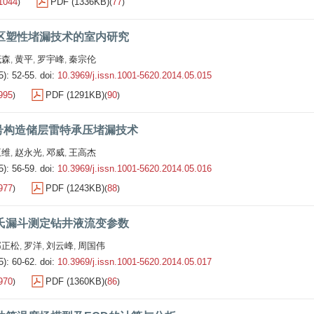
1044
PDF (1336KB)
77
)
(
)
区塑性堵漏技术的室内研究
茂森
黄平
罗宇峰
秦宗伦
,
,
,
5): 52-55.
doi:
10.3969/j.issn.1001-5620.2014.05.015
995
PDF (1291KB)
90
)
(
)
1号构造储层雷特承压堵漏技术
王维
赵永光
邓威
王高杰
,
,
,
5): 56-59.
doi:
10.3969/j.issn.1001-5620.2014.05.016
977
PDF (1243KB)
88
)
(
)
氏漏斗测定钻井液流变参数
邱正松
罗洋
刘云峰
周国伟
,
,
,
5): 60-62.
doi:
10.3969/j.issn.1001-5620.2014.05.017
970
PDF (1360KB)
86
)
(
)