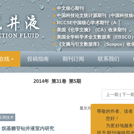
中文核心期刊
中国科技论文统计源期刊（中国科技核
RCCSE中国核心学术期刊（A-）
美国《化学文摘》（CA）收录期刊
美国全学科学术全文数据库（EBSCO
《文摘与引文数据库》（Scopus）收
在线
投稿指南
期刊订阅
联系我们
2014年 第31卷 第5期
上一期
|
下一
尊敬的作者、读者：
您好！
显示方式:
为更好地服务于广大
提升期刊编辑部的办公效
应用技术
量，本刊编辑部办公地点
- 烷基糖苷钻井液室内研究
进行变更。