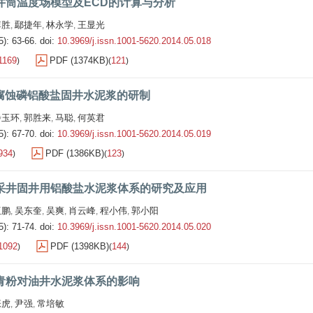
井筒温度场模型及ECD的计算与分析
李胜
鄢捷年
林永学
王显光
,
,
,
5): 63-66.
doi:
10.3969/j.issn.1001-5620.2014.05.018
1169
PDF (1374KB)
121
)
(
)
腐蚀磷铝酸盐固井水泥浆的研制
步玉环
郭胜来
马聪
何英君
,
,
,
5): 67-70.
doi:
10.3969/j.issn.1001-5620.2014.05.019
934
PDF (1386KB)
123
)
(
)
采井固井用铝酸盐水泥浆体系的研究及应用
伍鹏
吴东奎
吴爽
肖云峰
程小伟
郭小阳
,
,
,
,
,
5): 71-74.
doi:
10.3969/j.issn.1001-5620.2014.05.020
1092
PDF (1398KB)
144
)
(
)
青粉对油井水泥浆体系的影响
张虎
尹强
常培敏
,
,