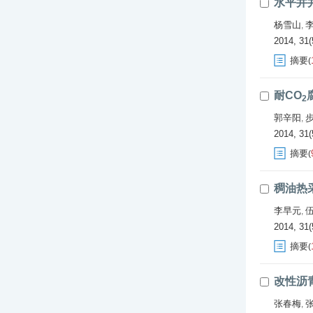
水平井
杨雪山
,
2014, 31(
摘要
(
耐CO
2
郭辛阳
,
2014, 31(
摘要
(
稠油热
李早元
,
2014, 31(
摘要
(
改性沥
张春梅
,