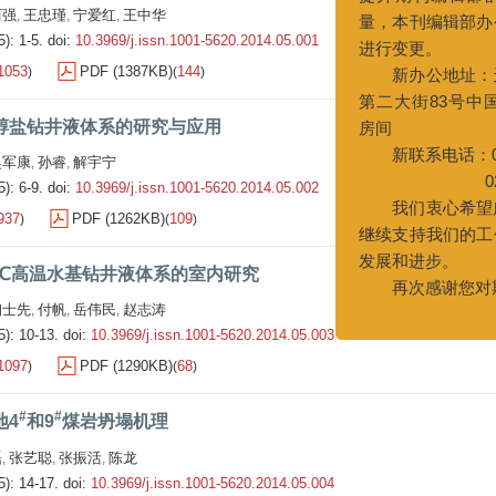
新办公地址：天津经
西强
王忠瑾
宁爱红
王中华
,
,
,
5): 1-5.
doi:
10.3969/j.issn.1001-5620.2014.05.001
第二大街83号中国石油天津
房间
1053
PDF (1387KB)
144
)
(
)
新联系电话：022-6527
022-252755
醇盐钻井液体系的研究与应用
我们衷心希望广大作
吴军康
孙睿
解宇宁
,
,
继续支持我们的工作，共
5): 6-9.
doi:
10.3969/j.issn.1001-5620.2014.05.002
发展和进步。
937
PDF (1262KB)
109
)
(
)
再次感谢您对期刊的
0 ℃高温水基钻井液体系的室内研究
陶士先
付帆
岳伟民
赵志涛
,
,
,
5): 10-13.
doi:
10.3969/j.issn.1001-5620.2014.05.003
1097
PDF (1290KB)
68
)
(
)
#
#
地4
和9
煤岩坍塌机理
磊
张艺聪
张振活
陈龙
,
,
,
5): 14-17.
doi:
10.3969/j.issn.1001-5620.2014.05.004