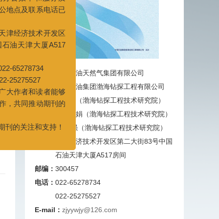
济技术开发区
大厦A517
8734
27
者和读者能够
主管：
中国石油天然气集团有限公司
同推动期刊的
主办：
中国石油集团渤海钻探工程有限公司
主编：
陈世春（渤海钻探工程技术研究院）
关注和支持！
副主编：
汪桂娟（渤海钻探工程技术研究院）
任 强（渤海钻探工程技术研究院）
地址：
天津经济技术开发区第二大街83号中国
石油天津大厦A517房间
邮编：
300457
电话：
022-65278734
022-25275527
E-mail：
zjyywjy@126.com