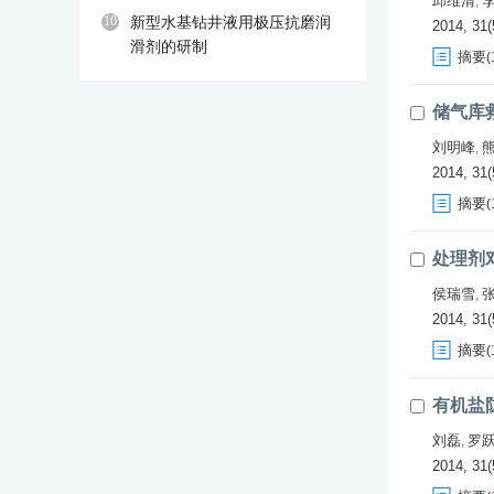
邱维清
,
10
新型水基钻井液用极压抗磨润
2014, 31(
滑剂的研制
摘要
(
储气库救
刘明峰
,
2014, 31(
摘要
(
处理剂
侯瑞雪
,
2014, 31(
摘要
(
有机盐
刘磊
罗
,
2014, 31(