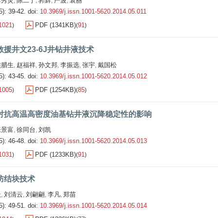
李秀灵
陈二丁
郭辉
严波
袁丽
,
,
,
,
5): 39-42.
doi:
10.3969/j.issn.1001-5620.2014.05.011
1021
PDF (1341KB)
91
)
(
)
援井文23-6J井钻井液技术
熊腊生
赵福祥
孙文邦
李振选
张宇
戴国松
,
,
,
,
,
5): 43-45.
doi:
10.3969/j.issn.1001-5620.2014.05.012
1005
PDF (1254KB)
85
)
(
)
对抗高温高密度油基钻井液沉降稳定性的影响
张景富
徐同台
刘凯
,
,
5): 46-48.
doi:
10.3969/j.issn.1001-5620.2014.05.013
1031
PDF (1233KB)
91
)
(
)
防结块技术
跃
刘清云
刘翩翩
李凡
郑苗
,
,
,
,
5): 49-51.
doi:
10.3969/j.issn.1001-5620.2014.05.014