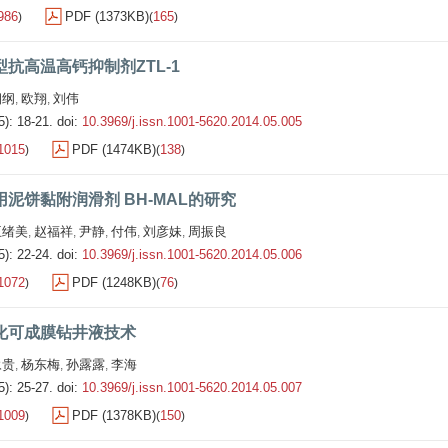
986
PDF (1373KB)
165
)
(
)
抗高温高钙抑制剂ZTL-1
朝纲
欧翔
刘伟
,
,
5): 18-21.
doi:
10.3969/j.issn.1001-5620.2014.05.005
1015
PDF (1474KB)
138
)
(
)
泥饼黏附润滑剂 BH-MAL的研究
王绪美
赵福祥
尹静
付伟
刘彦妹
周振良
,
,
,
,
,
5): 22-24.
doi:
10.3969/j.issn.1001-5620.2014.05.006
1072
PDF (1248KB)
76
)
(
)
化可成膜钻井液技术
永贵
杨东梅
孙露露
李海
,
,
,
5): 25-27.
doi:
10.3969/j.issn.1001-5620.2014.05.007
1009
PDF (1378KB)
150
)
(
)