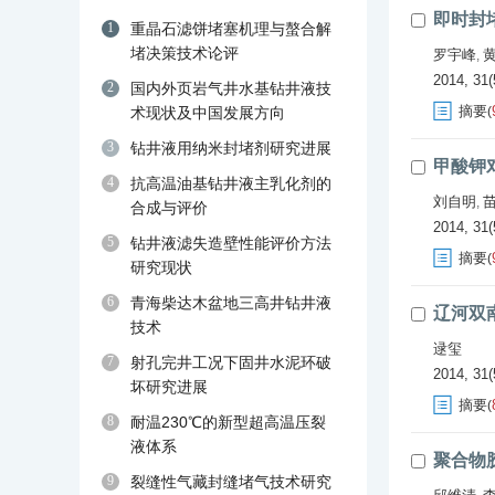
即时封
1
重晶石滤饼堵塞机理与螯合解
堵决策技术论评
罗宇峰
,
2014, 31(
2
国内外页岩气井水基钻井液技
摘要
术现状及中国发展方向
(
3
钻井液用纳米封堵剂研究进展
甲酸钾对
4
抗高温油基钻井液主乳化剂的
刘自明
,
合成与评价
2014, 31(
5
钻井液滤失造壁性能评价方法
摘要
(
研究现状
6
青海柴达木盆地三高井钻井液
辽河双
技术
逯玺
7
射孔完井工况下固井水泥环破
2014, 31(
坏研究进展
摘要
(
8
耐温230℃的新型超高温压裂
液体系
聚合物胶
9
裂缝性气藏封缝堵气技术研究