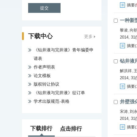
摘要
(
一种新型
黎凌
向
,
下载中心
更多
2014, 31(
摘要
(
《钻井液与完井液》青年编委申
请表
钻井液用
作者声明表
解洪祥
,
论文模板
2014, 31(
版权转让协议
摘要
(
《钻井液与完井液》征订单
学术出版规范-表格
井壁强
宋涛
刘
,
2014, 31(
摘要
(
下载排行
点击排行