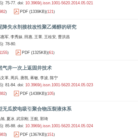
5): 75-77.
doi:
10.3969/j.issn.1001-5620.2014.05.021
982
PDF (1339KB)
121
)
(
)
泥降失水剂接枝改性聚乙烯醇的研究
郝惠军
李秀妹
田惠
王菁
王桂安
曹洪昌
,
,
,
,
,
5): 78-80.
1155
PDF (1325KB)
61
)
(
)
然气井一次上返固井技术
冯文革
周兵
唐凯
蒋敏
李波
陈宁
,
,
,
,
,
5): 81-84.
doi:
10.3969/j.issn.1001-5620.2014.05.023
882
PDF (1438KB)
105
)
(
)
型无瓜胶电吸引聚合物压裂液体系
杨旭
夏冰
武宗刚
王航
郭琦
,
,
,
,
5): 85-88.
doi:
10.3969/j.issn.1001-5620.2014.05.024
983
PDF (1367KB)
151
)
(
)