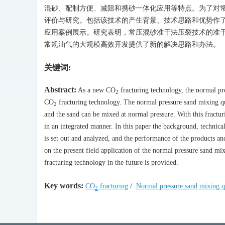
混砂、配制方便、减阻和携砂一体化应用等特点。为了对
评价与研究。包括该技术的产生背景、技术思路和优势作
应用案例展示。研究表明，常压混砂准干法压裂技术的准
常规油气的大规模高效开发提供了新的解决思路和办法。
关键词:
Abstract:
As a new CO
fracturing technology, the normal pr
2
CO
fracturing technology. The normal pressure sand mixing qu
2
and the sand can be mixed at normal pressure. With this fractu
in an integrated manner. In this paper the background, technic
is set out and analyzed, and the performance of the products an
on the present field application of the normal pressure sand mi
fracturing technology in the future is provided.
Key words:
CO
fracturing
/
Normal pressure sand mixing qu
2