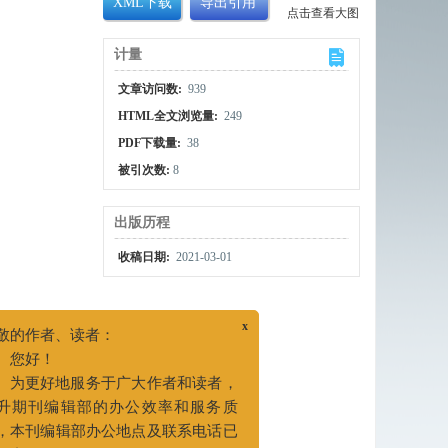
XML下载
导出引用
点击查看大图
计量
文章访问数:
939
HTML全文浏览量:
249
PDF下载量:
38
被引次数:
8
出版历程
收稿日期:
2021-03-01
x
尊敬的作者、读者：
您好！
为更好地服务于广大作者和读者，
提升期刊编辑部的办公效率和服务质
设备、常压