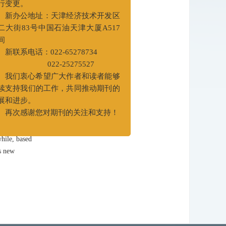
量，本刊编辑部办公地点及联系电话已
进行了系统
进行变更。
开展的现场
新办公地址：天津经济技术开发区
术为当前非
第二大街83号中国石油天津大厦A517
房间
新联系电话：022-65278734
022-25275527
我们衷心希望广大作者和读者能够
ages of the
继续支持我们的工作，共同推动期刊的
 equipment
发展和进步。
can be done
再次感谢您对期刊的关注和支持！
 technology
while, based
is new