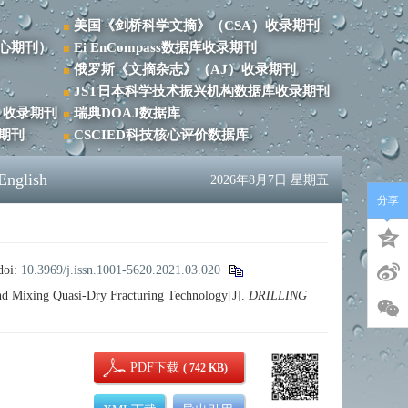
美国《剑桥科学文摘》（CSA）收录期刊
心期刊）
Ei EnCompass数据库收录期刊
俄罗斯《文摘杂志》（AJ）收录期刊
JST日本科学技术振兴机构数据库收录期刊
）收录期刊
瑞典DOAJ数据库
录期刊
CSCIED科技核心评价数据库
English
2026年8月7日 星期五
分享
doi:
10.3969/j.issn.1001-5620.2021.03.020
 Mixing Quasi-Dry Fracturing Technology[J].
DRILLING
PDF下载
( 742 KB)