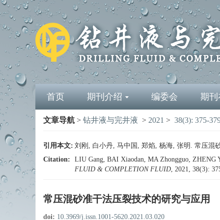
首页
期刊介绍
编委会
期刊
文章导航
>
钻井液与完井液
>
2021
>
38(3): 375-37
引用本文:
刘刚, 白小丹, 马中国, 郑焰, 杨海, 张明. 常压混砂准
Citation:
LIU Gang, BAI Xiaodan, MA Zhongguo, ZHENG Yan
FLUID & COMPLETION FLUID
, 2021, 38(3): 3
常压混砂准干法压裂技术的研究与应用
doi:
10.3969/j.issn.1001-5620.2021.03.020