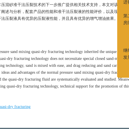
常压混砂准干法压裂技术的下一步推广提供相关技术支持，本文对该技术
了阐述与分析，配套产品的性能和准干法压裂液的性能评价，以及现阶段
干法压裂液具有优异的压裂液性能，并且具有优异的增气增油效果。该技
essure sand mixing quasi-dry fracturing technology inherited the unique advant
asi-dry fracturing technology does not necessitate special closed sand-mixing
ring technology, sand is mixed with ease, and drag reducing and sand carrying 
al ideas and advantages of the normal pressure sand mixing quasi-dry fracturing
d the quasi-dry fracturing fluid are systematically evaluated and studied. Mean
xing quasi-dry fracturing technology, technical support for the promotion of th
asi-dry fracturing