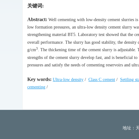
关键词:
Abstract:
Well cementing with low-density cement slurries is
low formation pressures, an ultra-low density cement slurry wa
strengthening material BT5. Laboratory test showed that the ce
overall performance. The slurry has good stability, the density
3
g/cm
. The thickening time of the cement slurry is adjustable
strengths of the cement slurry develop fast, and is beneficial t
pressures and satisfy the needs of cementing reservoirs and ult
Key words:
Ultra-low density
/
Class C cement
/
Settling st
cementing
/
地址：天