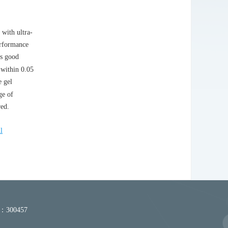
 with ultra-
erformance
as good
 within 0.05
e gel
ge of
red.
l
300457