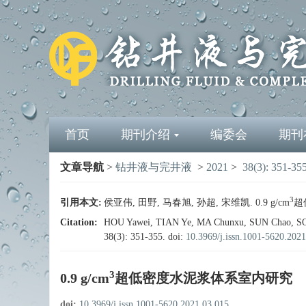
首页
期刊介绍
编委会
期刊
文章导航
>
钻井液与完井液
>
2021
>
38(3): 351-35
3
引用本文:
侯亚伟, 田野, 马春旭, 孙超, 宋维凯. 0.9 g/cm
超
Citation:
HOU Yawei, TIAN Ye, MA Chunxu, SUN Chao, SON
38(3): 351-355.
doi:
10.3969/j.issn.1001-5620.202
3
0.9 g/cm
超低密度水泥浆体系室内研究
doi:
10.3969/j.issn.1001-5620.2021.03.015