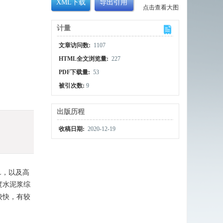
XML下载
导出引用
点击查看大图
计量
文章访问数:
1107
HTML全文浏览量:
227
PDF下载量:
53
被引次数:
9
出版历程
收稿日期:
2020-12-19
L，以及高
度水泥浆综
较快，有较