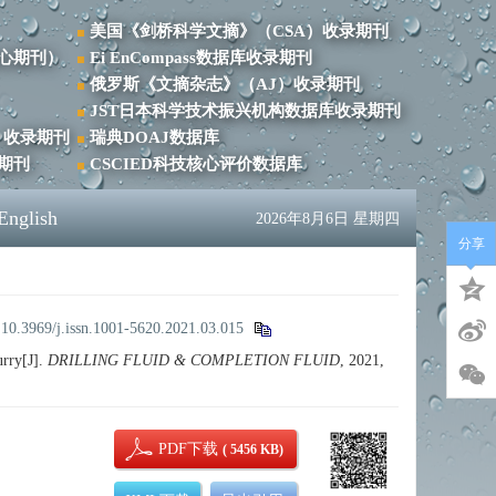
美国《剑桥科学文摘》（CSA）收录期刊
心期刊）
Ei EnCompass数据库收录期刊
俄罗斯《文摘杂志》（AJ）收录期刊
JST日本科学技术振兴机构数据库收录期刊
）收录期刊
瑞典DOAJ数据库
录期刊
CSCIED科技核心评价数据库
English
2026年8月6日 星期四
分享
:
10.3969/j.issn.1001-5620.2021.03.015
x
rry[J].
DRILLING FLUID & COMPLETION FLUID
, 2021,
PDF下载
( 5456 KB)