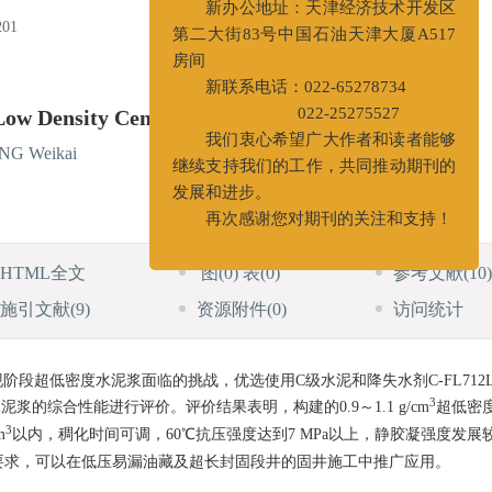
进行变更。
新办公地址：天津经济技术开发区
01
第二大街83号中国石油天津大厦A517
房间
新联系电话：022-65278734
Low Density Cement Slurry
022-25275527
NG Weikai
我们衷心希望广大作者和读者能够
继续支持我们的工作，共同推动期刊的
发展和进步。
再次感谢您对期刊的关注和支持！
HTML全文
图
(0)
表
(0)
参考文献
(10)
施引文献
(9)
资源附件
(0)
访问统计
段超低密度水泥浆面临的挑战，优选使用C级水泥和降失水剂C-FL712
3
浆的综合性能进行评价。评价结果表明，构建的0.9～1.1 g/cm
超低密
3
m
以内，稠化时间可调，60℃抗压强度达到7 MPa以上，静胶凝强度发展
要求，可以在低压易漏油藏及超长封固段井的固井施工中推广应用。