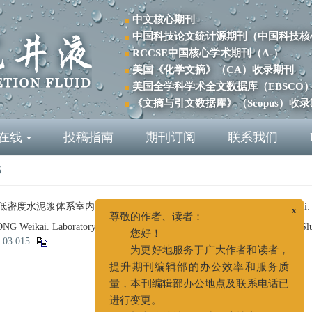
中文核心期刊
中国科技论文统计源期刊（中国科技核
RCCSE中国核心学术期刊（A-）
美国《化学文摘》（CA）收录期刊
美国全学科学术全文数据库（EBSCO
《文摘与引文数据库》（Scopus）收
在线
投稿指南
期刊订阅
联系我们
5
低密度水泥浆体系室内研究[J]. 钻井液与完井液, 2021, 38(3): 351-355.
doi
3
G Weikai. Laboratory Research on 0.9 g/cm
Ultra-Low Density Cement Slu
尊敬的作者、读者：
1.03.015
您好！
为更好地服务于广大作者和读者，
提升期刊编辑部的办公效率和服务质
量，本刊编辑部办公地点及联系电话已