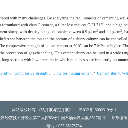
 faced with many challenges. By analyzing the requirements of cementing wells
s formulated with class C cement, a filter loss reducer C-FL712L and a high p
3
3
ment slurry, with density being adjustable between 0.9 g/cm
and 1.1 g/cm
, h
 difference between the top and the bottom of a slurry column can be controlled
. The compressive strength of the set cement at 60℃ can be 7 MPa or higher. Th
o the prevention of gas-channeling. This cement slurry can be used in a wide ran
ra-long sections with low pressures in which mud losses are frequently encounte
ability
/
Compressive strength
/
Time for mixing cement
/
Cement slurry, Wel
网站版权所有 《钻井液与完井液》
津ICP备13002319号-1
津经济技术开发区第二大街83号中国石油天津大厦A517房间
邮政编码：
电话：022-65278734