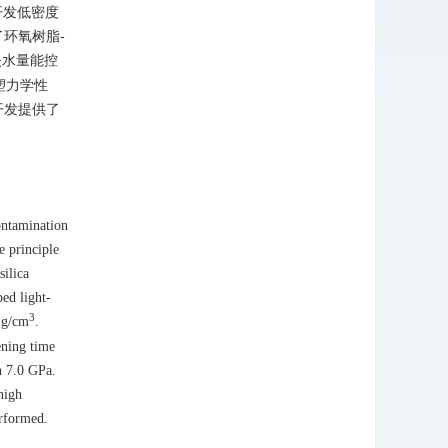
开发低密度
环氧树脂-
失水量能控
塑力学性
开发提供了
ontamination
e principle
silica
ed light-
3
5 g/cm
.
ening time
n 7.0 GPa.
high
erformed.