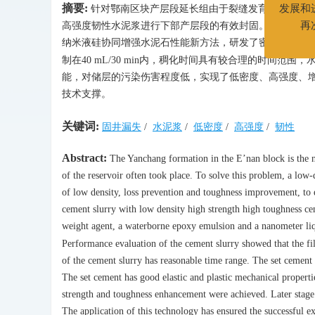
摘要:
针对鄂南区块产层段延长组由于裂缝发育而导致的
继续支持
高强度韧性水泥浆进行下部产层段的有效封固。通过研发
发展和进
纳米液硅协同增强水泥石性能新方法，研发了密度为1.65 g/
再次
制在40 mL/30 min内，稠化时间具有较合理的时间范
能，对储层的污染伤害程度低，实现了低密度、高强度、
技术支撑。
关键词:
固井漏失
/
水泥浆
/
低密度
/
高强度
/
韧性
Abstract:
The Yanchang formation in the E’nan block is the na
of the reservoir often took place. To solve this problem, a low
of low density, loss prevention and toughness improvement, to e
cement slurry with low density high strength high toughness cem
weight agent, a waterborne epoxy emulsion and a nanometer liqui
Performance evaluation of the cement slurry showed that the fi
of the cement slurry has reasonable time range. The set cement 
The set cement has good elastic and plastic mechanical properti
strength and toughness enhancement were achieved. Later stage 
The application of this technology has ensured the successful e