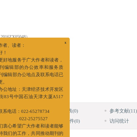
6ZX05048）
x
者、读者：
 for Fractured Formation
！
好地服务于广大作者和读者，
编辑部的办公效率和服务质
编辑部办公地点及联系电话已
。
公地址：天津经济技术开发区
3号中国石油天津大厦A517
HTML全文
图
(0)
表
(0)
参考文献
(11)
施引文献
(9)
资源附件
(0)
访问统计
话：022-65278734
2-25275527
衷心希望广大作者和读者能够