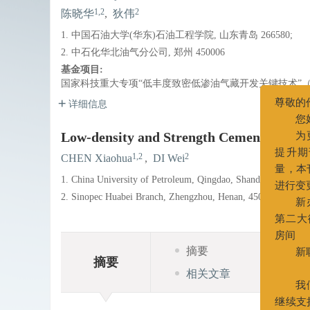
1,2
2
陈晓华
,
狄伟
1. 中国石油大学(华东)石油工程学院, 山东青岛 266580;
2. 中石化华北油气分公司, 郑州 450006
基金项目:
国家科技重大专项“低丰度致密低渗油气藏开发关键技术”（201
详细信息
尊敬的作
Low-density and Strength Cement Slurry
您好
1,2
2
CHEN Xiaohua
,
DI Wei
为更
提升期刊
1. China University of Petroleum, Qingdao, Shandong 266580;
量，本刊
2. Sinopec Huabei Branch, Zhengzhou, Henan, 450006
进行变更
新办
第二大街8
摘要
房间
摘要
相关文章
新联系电
02
我们