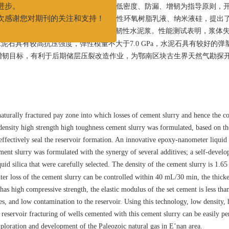
固井过程中水泥浆易漏易污染问题，以低密度、防漏、增韧为指导原则，
我们的工作，共同推动期刊的
出塑性减轻剂，优选出适合固井用的水性环氧树脂乳液、纳米液硅，提出了
步。
3
cm
环氧树脂-纳米液硅低密度高强度韧性水泥浆。性能测试表明，浆体
感谢您对期刊的关注和支持！
围，水泥石具有较高抗压强度，弹性模量不大于7.0 GPa，水泥石具有较好的弹
增韧目标，有利于后期储层压裂改造作业，为鄂南区块古生界天然气勘探
turally fractured pay zone into which losses of cement slurry and hence the c
-density high strength high toughness cement slurry was formulated, based on th
ffectively seal the reservoir formation. An innovative epoxy-nanometer liquid 
ent slurry was formulated with the synergy of several additives; a self-develop
d silica that were carefully selected. The density of the cement slurry is 1.6
lter loss of the cement slurry can be controlled within 40 mL/30 min, the thick
has high compressive strength, the elastic modulus of the set cement is less tha
es, and low contamination to the reservoir. Using this technology, low density, 
reservoir fracturing of wells cemented with this cement slurry can be easily p
xploration and development of the Paleozoic natural gas in E’nan area.