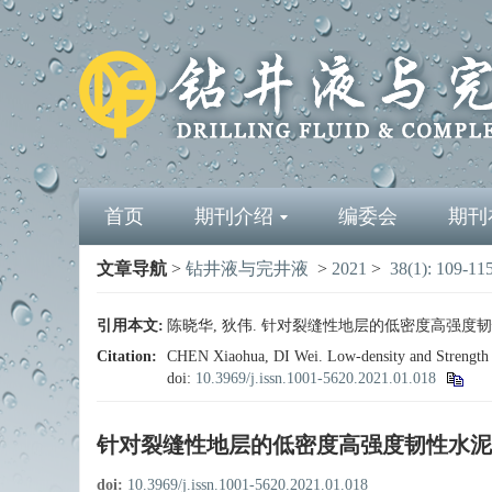
首页
期刊介绍
编委会
期刊
文章导航
>
钻井液与完井液
>
2021
>
38(1): 109-11
引用本文:
陈晓华, 狄伟. 针对裂缝性地层的低密度高强度韧性水泥浆体
Citation:
CHEN Xiaohua, DI Wei. Low-density and Strength 
doi:
10.3969/j.issn.1001-5620.2021.01.018
针对裂缝性地层的低密度高强度韧性水泥
doi:
10.3969/j.issn.1001-5620.2021.01.018