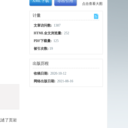
XML下载
导出引用
点击查看大图
计量
文章访问数:
1307
HTML全文浏览量:
252
PDF下载量:
125
被引次数:
19
出版历程
收稿日期:
2020-10-12
网络出版日期:
2021-08-16
概述了页岩
。