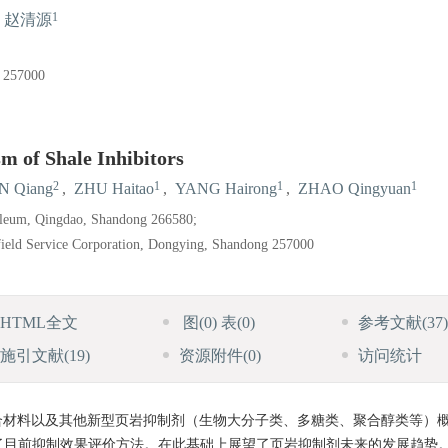
1
赵清源
7000
m of Shale Inhibitors
2
1
1
1
N Qiang
,
ZHU Haitao
,
YANG Hairong
,
ZHAO Qingyuan
roleum, Qingdao, Shandong 266580;
ilfield Service Corporation, Dongying, Shandong 257000
HTML全文
图
(0)
表
(0)
参考文献
(37)
施引文献
(19)
资源附件
(0)
访问统计
合材料以及其他新型页岩抑制剂（生物大分子类、多糖类、聚合醇类等）
了目前抑制效果评价方法。在此基础上展望了页岩抑制剂未来的发展趋势