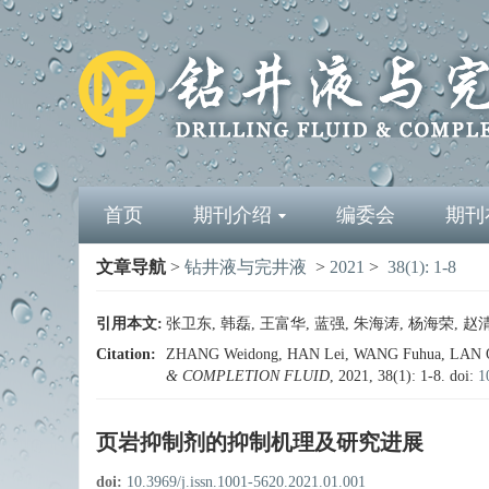
首页
期刊介绍
编委会
期刊
文章导航
>
钻井液与完井液
>
2021
>
38(1): 1-8
引用本文:
张卫东, 韩磊, 王富华, 蓝强, 朱海涛, 杨海荣, 赵清
Citation:
ZHANG Weidong, HAN Lei, WANG Fuhua, LAN Qiang
& COMPLETION FLUID
, 2021, 38(1): 1-8.
doi:
1
页岩抑制剂的抑制机理及研究进展
doi:
10.3969/j.issn.1001-5620.2021.01.001