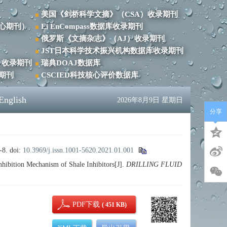
美国《剑桥科学文摘》（CSA）收录期刊
心期刊）
Ei EnCompass数据库收录期刊
俄罗斯《文摘杂志》（AJ）收录期刊
JST日本科学技术振兴机构数据库收录期刊
）收录期刊
瑞典DOAJ数据库
录期刊
CSCIED科技核心评价数据库
English
2026年8月9日 星期日
分享
8.
doi:
10.3969/j.issn.1001-5620.2021.01.001
ition Mechanism of Shale Inhibitors[J].
DRILLING FLUID
PDF下载
( 451 KB)