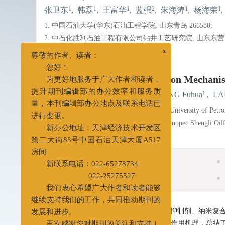
1
1
1
2
1
1
张卫东
,
韩磊
,
王富华
,
蓝强
,
朱海涛
,
杨海荣
,
1. 中国石油大学(华东)石油工程学院, 山东青岛 266580;
2. 中石化胜利石油工程有限公司钻井工艺研究院, 山东东营 25
详细信息
x
尊敬的作者、读者：
Research Progress of Inhibition Mechanis
您好！
为更好地服务于广大作者和读者，
1
1
1
ZHANG Weidong
,
HAN Lei
,
WANG Fuhua
,
LA
提升期刊编辑部的办公效率和服务质
1. School of Petroleum Engineering, China University of Pet
量，本刊编辑部办公地点及联系电话已
2. Drilling Technology Research Institute, Sinopec Shengli O
进行变更。
新办公地址：天津经济技术开发区
第二大街83号中国石油天津大厦A517
摘要
房间
摘要
新联系电话：022-65278734
相关文章
022-25275527
我们衷心希望广大作者和读者能够
摘要:
从胺类页岩抑制剂、离子液体页岩抑制剂、纳米复
继续支持我们的工作，共同推动期刊的
抑制剂的研究进展，分析了各种抑制剂的作用机理，总结