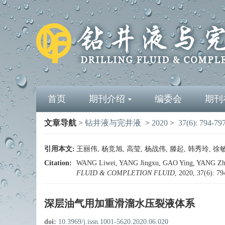
首页
期刊介绍
编委会
期刊
文章导航
>
钻井液与完井液
>
2020
>
37(6): 794-79
引用本文:
王丽伟, 杨竞旭, 高莹, 杨战伟, 滕起, 韩秀玲, 徐敏杰
Citation:
WANG Liwei, YANG Jingxu, GAO Ying, YANG Zhanwe
FLUID & COMPLETION FLUID
, 2020, 37(6): 7
深层油气用加重滑溜水压裂液体系
doi:
10.3969/j.issn.1001-5620.2020.06.020