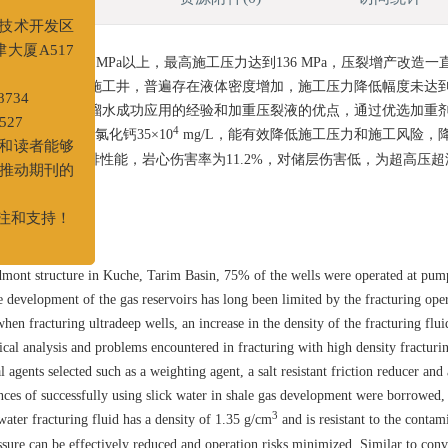
经济技术开发区
泵压在100 MPa以上，最高施工压力达到136 MPa，压裂增产改造一
天津大厦A517
超深加重压裂液施工井，普遍存在液体密度增加，施工压力降低幅度未达
借鉴页岩气用滑溜水成功应用的经验和加重压裂液的优点，通过优选加重
278734
3
4
5 g/cm
，耐氯化钙35×10
mg/L，能有效降低施工压力和施工风险，
5527
剪切性能和助排性能，岩心伤害率为11.2%，对储层伤害低，为超高压
作者和读者能够
共同推动期刊的
率
的关注和支持！
iedmont structure in Kuche, Tarim Basin, 75% of the wells were operated at pum
evelopment of the gas reservoirs has long been limited by the fracturing ope
hen fracturing ultradeep wells, an increase in the density of the fracturing flui
cal analysis and problems encountered in fracturing with high density fracturin
 agents selected such as a weighting agent, a salt resistant friction reducer and
iences of successfully using slick water in shale gas development were borrowed,
3
water fracturing fluid has a density of 1.35 g/cm
and is resistant to the contam
essure can be effectively reduced and operation risks minimized. Similar to con