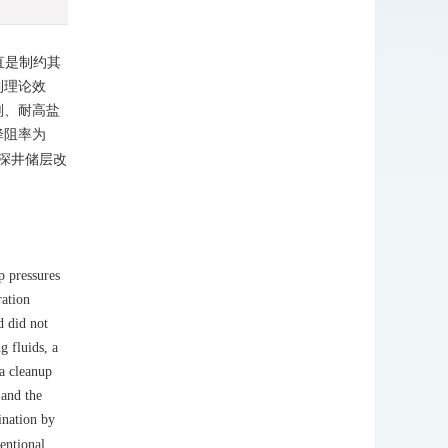
直是制约其
到理论效
剂、耐高盐
降阻率为
超深井储层改
p pressures
ration
d did not
g fluids, a
 a cleanup
 and the
ination by
ventional