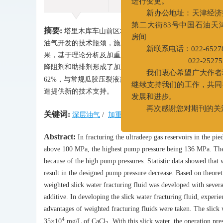
进行变更。
新办公地址：天津
摘要:
塔里木库车山前区块作为典型的超深层气藏，75%施工井
第二大街83号中国石油
油气开发的技术瓶颈，施工排量也受到极大限制。据统计
房间
果，基于理论分析及加重压裂液实际应用中存在的问题，
新联系电话：022-65
降阻剂和助排剂形成了加重滑溜水体系。该体系加重密度为1.3
022-2527
62%，与常规瓜胶压裂液减阻率相当，并具有良好的耐温耐
我们衷心希望广大
造提供新的技术支持。
继续支持我们的工作，
发展和进步。
关键词:
深层油气
/
加重压裂液
/
滑溜水
/
耐高盐
/
降阻
再次感谢您对期刊
Abstract:
In fracturing the ultradeep gas reservoirs in the p
above 100 MPa, the highest pump pressure being 136 MPa. The d
because of the high pump pressures. Statistic data showed that w
result in the designed pump pressure decrease. Based on theoreti
weighted slick water fracturing fluid was developed with several
additive. In developing the slick water fracturing fluid, exper
advantages of weighted fracturing fluids were taken. The slick 
4
35×10
mg/L of CaCl
. With this slick water, the operation pr