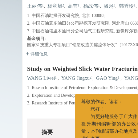
1
2
1
1
3
1
王丽伟
,
杨竞旭
,
高莹
,
杨战伟
,
滕起
,
韩秀玲
,
1. 中国石油勘探开发研究院, 北京 100083;
2. 中国石油冀东油田分公司勘探开发研究院, 河北唐山 06300
3. 中国石油塔里木油田分公司油气工程研究院, 新疆库尔勒 84
基金项目:
国家科技重大专项项目“储层改造关键流体研发”（2017ZX050
详细信息
Study on Weighted Slick Water Fracturin
1
2
1
WANG Liwei
,
YANG Jingxu
,
GAO Ying
,
YANG 
1. Research Institute of Petroleum Exploration & Development
2. Exploration and Development, Esearch Institute, Jidong O
3. Research Institute of Petroleum Engineering, Tarim Oilfie
尊敬的作者、读者：
您好！
为更好地服务于广
摘要
提升期刊编辑部的办
摘要
相关文章
量，本刊编辑部办公地