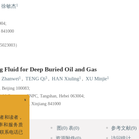
1
徐敏杰
4;
1000
23003）
g Fluid for Deep Buried Oil and Gas
1
3
1
1
Zhanwei
,
TENG Qi
,
HAN Xiuling
,
XU Minjie
, Beijing 100083;
ilfield Company, CNPC, Tangshan, Hebei 063004;
ld Company, Korla, Xinjiang 841000
x
大作者和读者，
HTML全文
图
(0)
表
(0)
参考文献
(9)
公效率和服务质
施引文献
(10)
资源附件
(0)
访问统计
点及联系电话已