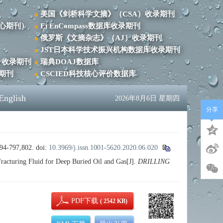
美国《剑桥科学文摘》（CSA）收录期刊
心期刊）
Ei EnCompass数据库收录期刊
俄罗斯《文摘杂志》（AJ）收录期刊
JST日本科学技术振兴机构数据库收录期刊
）收录期刊
瑞典DOAJ数据库
录期刊
CSCIED科技核心评价数据库
English
2026年8月6日 星期四
分享
797,802.
doi:
10.3969/j.issn.1001-5620.2020.06.020
turing Fluid for Deep Buried Oil and Gas[J].
DRILLING
PDF下载
( 2542 KB)