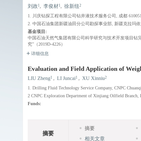
1
1
2
刘政
,
李俊材
,
徐新纽
1. 川庆钻探工程有限公司钻井液技术服务公司, 成都 610051
2. 中国石油集团新疆油田分公司勘探事业部, 新疆克拉玛依 83
基金项目:
中国石油天然气集团有限公司科学研究与技术开发项目钻
究”（2019D-4226）
详细信息
Evaluation and Field Application of Weigh
1
1
2
LIU Zheng
,
LI Juncai
,
XU Xinniu
1. Drilling Fluid Technology Service Company, CNPC Chuanq
2 CNPC Exploration Department of Xinjiang Oilfield Branch,
Funds:
摘要
摘要
相关文章