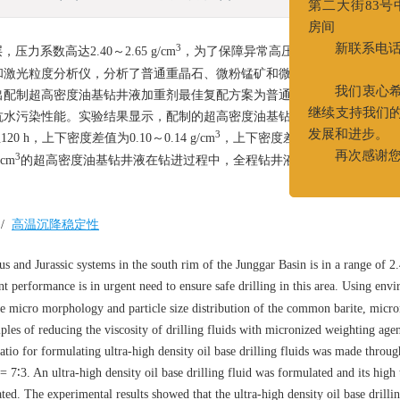
新办公地址：
第二大街83号中
3
房间
数高达2.40～2.65 g/cm
，为了保障异常高压地层的安全钻进，
新联系电话：022
和激光粒度分析仪，分析了普通重晶石、微粉锰矿和微粉重晶石的微观形
022-25
配制超高密度油基钻井液加重剂最佳复配方案为普通重晶石∶微粉锰矿=7∶
我们衷心希望
抗水污染性能。实验结果显示，配制的超高密度油基钻井液具有好的高温
3
继续支持我们的工
20 h，上下密度差值为0.10～0.14 g/cm
，上下密度差值小；具有好的抗
3
发展和进步。
cm
的超高密度油基钻井液在钻进过程中，全程钻井液性能表现良好，井
再次感谢您对
/
高温沉降稳定性
s and Jurassic systems in the south rim of the Junggar Basin is in a range of 2
ent performance is in urgent need to ensure safe drilling in this area. Using env
the micro morphology and particle size distribution of the common barite, micr
es of reducing the viscosity of drilling fluids with micronized weighting agen
tio for formulating ultra-high density oil base drilling fluids was made throug
7∶3. An ultra-high density oil base drilling fluid was formulated and its high
ted. The experimental results showed that the ultra-high density oil base drillin