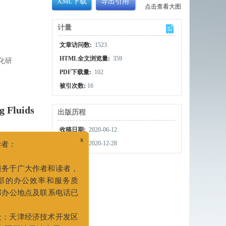
XML下载
导出引用
点击查看大图
计量
文章访问数:
1523
HTML全文浏览量:
359
化研
PDF下载量:
102
被引次数:
16
g Fluids
出版历程
收稿日期:
2020-06-12
刊出日期:
2020-12-28
x
：
于广大作者和读者，
的办公效率和服务质
公地点及联系电话已