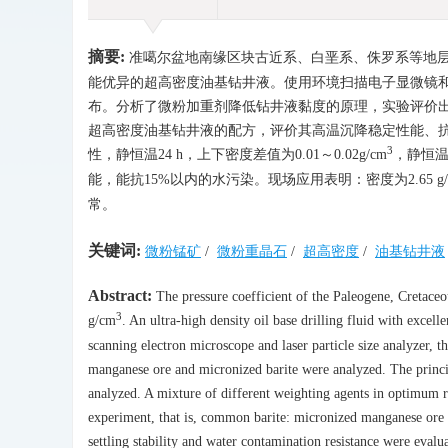
摘要:
准噶尔盆地南缘区块古近系、白垩系、侏罗系等地层，压力系
能优异的超高密度油基钻井液。使用环境扫描电子显微镜
布。分析了微粉加重剂降低钻井液黏度的原理，实验评价出
超高密度油基钻井液的配方，评价其高温沉降稳定性能、
3
性，静恒温24 h，上下密度差值为0.01～0.02g/cm
，静恒温1
能，能抗15%以内的水污染。现场应用表明：密度为2.65 g/
常。
关键词:
微粉锰矿
/
微粉重晶石
/
超高密度
/
油基钻井液
Abstract:
The pressure coefficient of the Paleogene, Cretaceou
3
g/cm
. An ultra-high density oil base drilling fluid with excell
scanning electron microscope and laser particle size analyzer, 
manganese ore and micronized barite were analyzed. The principl
analyzed. A mixture of different weighting agents in optimum ra
experiment, that is, common barite: micronized manganese ore = 
settling stability and water contamination resistance were evalua