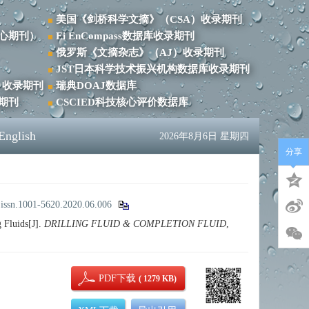
美国《剑桥科学文摘》（CSA）收录期刊
心期刊）
Ei EnCompass数据库收录期刊
俄罗斯《文摘杂志》（AJ）收录期刊
JST日本科学技术振兴机构数据库收录期刊
）收录期刊
瑞典DOAJ数据库
录期刊
CSCIED科技核心评价数据库
English
2026年8月6日 星期四
分享
.issn.1001-5620.2020.06.006
 Fluids[J].
DRILLING FLUID & COMPLETION FLUID
,
PDF下载
( 1279 KB)