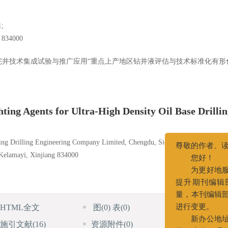
;
4000
完井技术集成试验与推广应用“重点上产地区钻井液评估与技术标准化有形
ting Agents for Ultra-High Density Oil Base Drillin
ing Drilling Engineering Company Limited, Chengdu, Sichuan 610051;
 Kelamayi, Xinjiang 834000
尊敬的作者、读者
您好！
为更好地服务
提升期刊编辑部
HTML全文
图
(0)
表
(0)
参考文献
(12)
量，本刊编辑部办
进行变更。
施引文献
(16)
资源附件
(0)
访问统计