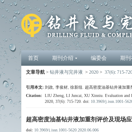
首页
期刊介绍
编委会
期刊
文章导航
>
钻井液与完井液
>
2020
>
37(6): 715-72
引用本文:
刘政, 李俊材, 徐新纽. 超高密度油基钻井液加重剂评价及现
Citation:
LIU Zheng, LI Juncai, XU Xinniu. Evaluation and Fi
2020, 37(6): 715-720.
doi:
10.3969/j.issn.1001-562
超高密度油基钻井液加重剂评价及现场应
doi:
10.3969/j.issn.1001-5620.2020.06.006