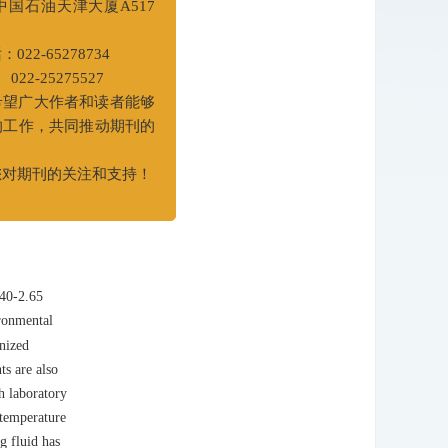
天津经济技术开发区
国石油天津大厦A517
急需研发性
-65278734
态和粒度分
275527
3。优化出
广大作者和读者能够
沉降稳定
作，共同推动期刊的
水污染性
下安全正
期刊的关注和支持！
.40-2.65
ironmental
onized
ts are also
h laboratory
 temperature
g fluid has