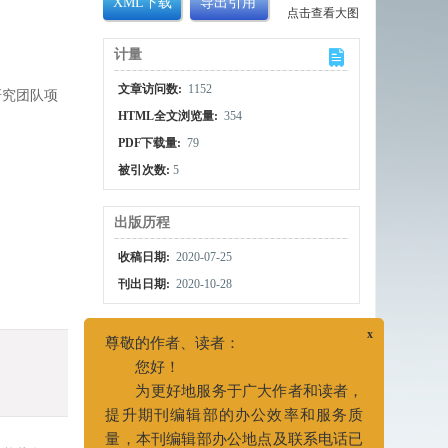
XML下载
导出引用
点击查看大图
计量
文章访问数:
1152
研究团队项
HTML全文浏览量:
354
PDF下载量:
79
被引次数:
5
出版历程
收稿日期:
2020-07-25
刊出日期:
2020-10-28
x
尊敬的作者、读者：
您好！
为更好地服务于广大作者和读者，
提升期刊编辑部的办公效率和服务质