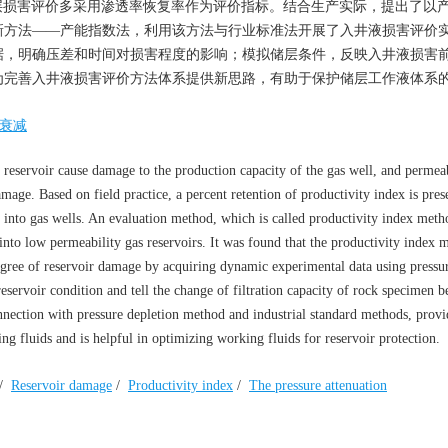
层损害评价多采用渗透率恢复率作为评价指标。结合生产实际，提出了以
新方法——产能指数法，利用该方法与行业标准法开展了入井液损害评价
据，明确压差和时间对损害程度的影响；模拟储层条件，反映入井液损害
为完善入井液损害评价方法体系提供新思路，有助于保护储层工作液体系
衰减
reservoir cause damage to the production capacity of the gas well, and permeab
amage. Based on field practice, a percent retention of productivity index is pres
d into gas wells. An evaluation method, which is called productivity index met
 into low permeability gas reservoirs. It was found that the productivity index 
degree of reservoir damage by acquiring dynamic experimental data using pressu
servoir condition and tell the change of filtration capacity of rock specimen b
nnection with pressure depletion method and industrial standard methods, prov
g fluids and is helpful in optimizing working fluids for reservoir protection.
/
Reservoir damage
/
Productivity index
/
The pressure attenuation