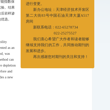
产能指数保
量，本刊编辑部办公地点及联系电话已
实验。结果
进行变更。
前后岩样渗
新办公地址：天津经济技术开发区
的优选。
第二大街83号中国石油天津大厦A517
房间
新联系电话：022-65278734
022-25275527
ility
我们衷心希望广大作者和读者能够
ented as an
继续支持我们的工作，共同推动期刊的
hod, was
发展和进步。
method can
再次感谢您对期刊的关注和支持！
re depletion
efore and
ides a new