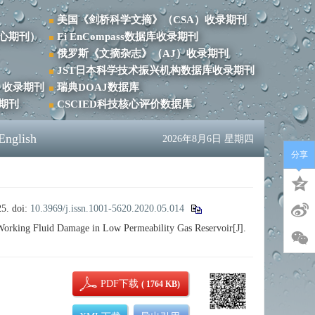
美国《剑桥科学文摘》（CSA）收录期刊
心期刊）
Ei EnCompass数据库收录期刊
俄罗斯《文摘杂志》（AJ）收录期刊
JST日本科学技术振兴机构数据库收录期刊
）收录期刊
瑞典DOAJ数据库
录期刊
CSCIED科技核心评价数据库
English
2026年8月6日 星期四
分享
5.
doi:
10.3969/j.issn.1001-5620.2020.05.014
rking Fluid Damage in Low Permeability Gas Reservoir[J].
PDF下载
( 1764 KB)