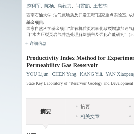
游利军
,
陈杨
,
康毅力
,
闫霄鹏
,
王艺钧
西南石油大学“油气藏地质及开发工程”国家重点实验室, 成都 6
基金项目:
国家自然科学基金项目“富有机质页岩氧化致裂增渗加速气体
目“水力压裂页岩气井热处理解除损害及强化产能研究”（2016
详细信息
Productivity Index Method for Experime
Permeability Gas Reservoir
YOU Lijun
,
CHEN Yang
,
KANG Yili
,
YAN Xiaopen
State Key Laboratory of “Reservoir Geology and Development
摘要
摘要
相关文章