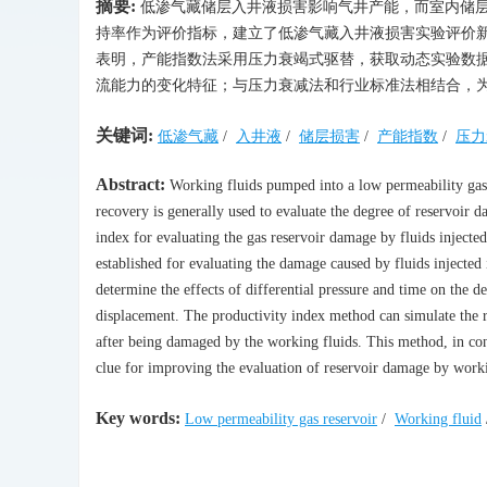
摘要:
低渗气藏储层入井液损害影响气井产能，而室内储
持率作为评价指标，建立了低渗气藏入井液损害实验评价
表明，产能指数法采用压力衰竭式驱替，获取动态实验数
流能力的变化特征；与压力衰减法和行业标准法相结合，
关键词:
低渗气藏
/
入井液
/
储层损害
/
产能指数
/
压力
Abstract:
Working fluids pumped into a low permeability gas 
recovery is generally used to evaluate the degree of reservoir d
index for evaluating the gas reservoir damage by fluids injecte
established for evaluating the damage caused by fluids injected
determine the effects of differential pressure and time on the 
displacement. The productivity index method can simulate the re
after being damaged by the working fluids. This method, in co
clue for improving the evaluation of reservoir damage by workin
Key words:
Low permeability gas reservoir
/
Working fluid