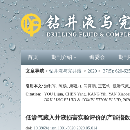
首页
期刊介绍
编委会
期刊
文章导航
>
钻井液与完井液
>
2020
>
37(5): 620-62
引用本文:
游利军, 陈杨, 康毅力, 闫霄鹏, 王艺钧. 低渗气藏入井
Citation:
YOU Lijun, CHEN Yang, KANG Yili, YAN Xiaopeng, 
DRILLING FLUID & COMPLETION FLUID
, 202
低渗气藏入井液损害实验评价的产能指数
doi:
10.3969/j.issn.1001-5620.2020.05.014