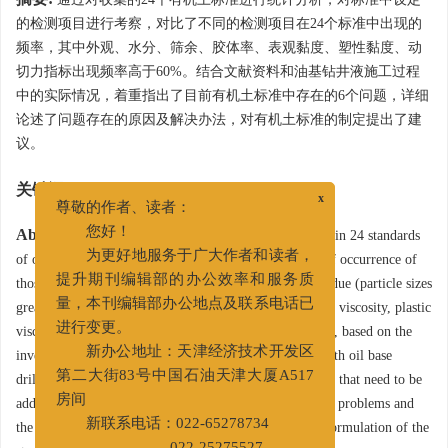
的检测项目进行考察，对比了不同的检测项目在24个标准中出现的
频率，其中外观、水分、筛余、胶体率、表观黏度、塑性黏度、动
切力指标出现频率高于60%。结合文献资料和油基钻井液施工过程
中的实际情况，着重指出了目前有机土标准中存在的6个问题，详细
论述了问题存在的原因及解决办法，对有机土标准的制定提出了建
议。
关键词:
油基钻井液
/
有机土
/
标准
/
白油
/
柴油
x
尊敬的作者、读者：
Abstract:
Studies were conducted on the testing items in 24 standards
您好！
of organophilic clays. It was found that the frequency of occurrence of
为更好地服务于广大作者和读者，
those items such as appearance, moisture, screening residue (particle sizes
提升期刊编辑部的办公效率和服务质
greater than a specified value), ratio of colloid, apparent viscosity, plastic
量，本刊编辑部办公地点及联系电话已
viscosity and yield point is more than 60%. It is pointed, based on the
进行变更。
investigation of relative literature and field operation with oil base
新办公地址：天津经济技术开发区
drilling fluids, that there are 6 problems in the standards that need to be
第二大街83号中国石油天津大厦A517
addressed. This paper discusses in detail the cause of the problems and
房间
the methods of solving these problems. Advices to the formulation of the
新联系电话：022-65278734