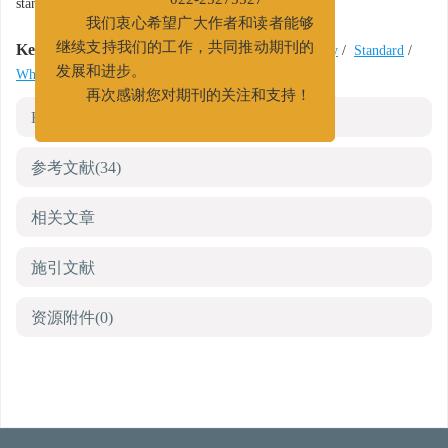
standards of the organophilic clays are also presented.
022-25275527
我们衷心希望广大作者和读者能够
Key words:
Oil base drilling fluid
/
Organophilic clay
/
Standard
/
继续支持我们的工作，共同推动期刊的
White oil
/
Diesel oil
发展和进步。
再次感谢您对期刊的关注和支持！
HTML全文
参考文献
(34)
相关文章
施引文献
资源附件
(0)