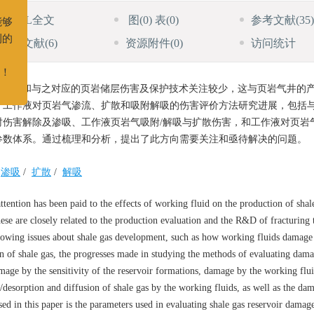
4
HTML全文
图
(0)
表
(0)
参考文献
(35)
者能够
施引文献
(6)
资源附件
(0)
访问统计
期刊的
的影响和与之对应的页岩储层伤害及保护技术关注较少，这与页岩气井的
支持！
了工作液对页岩气渗流、扩散和吸附解吸的伤害评价方法研究进展，包括
伤害解除及渗吸、工作液页岩气吸附/解吸与扩散伤害，和工作液对页岩
参数体系。通过梳理和分析，提出了此方向需要关注和亟待解决的问题。
渗吸
/
扩散
/
解吸
ttention has been paid to the effects of working fluid on the production of shale
hese are closely related to the production evaluation and the R&D of fracturing
llowing issues about shale gas development, such as how working fluids damage
ion of shale gas, the progresses made in studying the methods of evaluating dama
mage by the sensitivity of the reservoir formations, damage by the working flu
esorption and diffusion of shale gas by the working fluids, as well as the dam
sed in this paper is the parameters used in evaluating shale gas reservoir damag