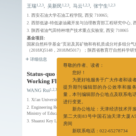
1,2,3
1,2,3
1,2,3
1,2,3
王瑞
,
吴新民
,
马云
,
张宁生
1. 西安石油大学石油工程学院, 西安 710065;
2. 西部低渗-特低渗油藏开发与治理教育部工程研究中心, 西安 
3. 陕西省油气田特种增产技术重点实验室, 西安 710065
基金项目:
国家自然科学基金“页岩及其矿物和有机质成分对多组分气体的
（2018JQ5148，2018JM5017）；陕西省教育厅自然科
详细信息
Status-quo of Study on the Methods of E
尊敬的作者、读者：
Working Fluids
您好！
为更好地服务于广大作者和
1,2,3
1,2,3
1,2,3
WANG Rui
,
WU Xinmin
,
MA Yun
,
ZHA
提升期刊编辑部的办公效率和
1. Xi'an University of Petroleum, College of Petroleum Engine
量，本刊编辑部办公地点及联系
2. Engineering Research Center of Development and Managemen
进行变更。
Ministry of Education, Xi'an, Shannxi 710065;
新办公地址：天津经济技术
3. Shaanxi Key Laboratory of Advanced Stimulation Technolog
第二大街83号中国石油天津大厦
房间