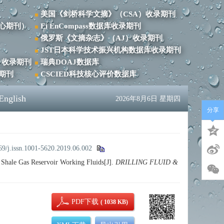
美国《剑桥科学文摘》（CSA）收录期刊
心期刊）
Ei EnCompass数据库收录期刊
俄罗斯《文摘杂志》（AJ）收录期刊
JST日本科学技术振兴机构数据库收录期刊
）收录期刊
瑞典DOAJ数据库
录期刊
CSCIED科技核心评价数据库
English
2026年8月6日 星期四
分享
69/j.issn.1001-5620.2019.06.002
hale Gas Reservoir Working Fluids[J].
DRILLING FLUID &
PDF下载
( 1038 KB)