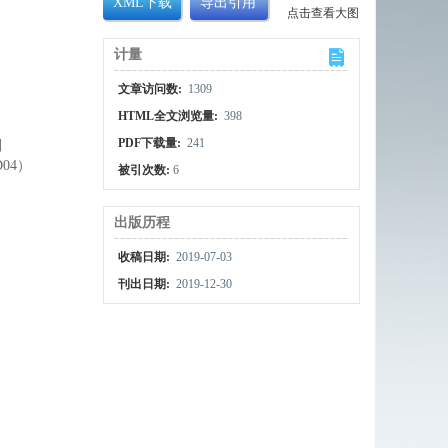
XML下载
导出引用
点击查看大图
计量
文章访问数:
1309
HTML全文浏览量:
398
PDF下载量:
241
划
04）
被引次数:
6
出版历程
收稿日期:
2019-07-03
刊出日期:
2019-12-30