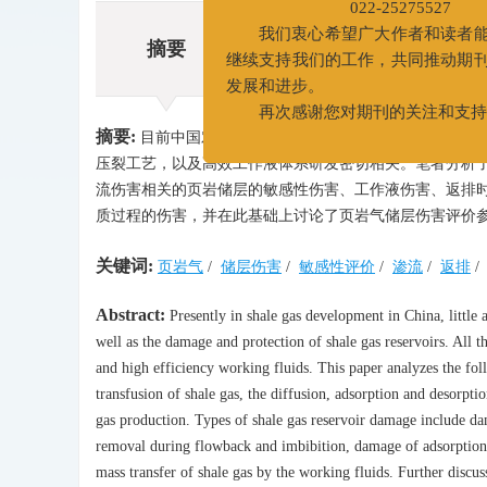
新联系电话：022-6527873
摘要
022-25275527
摘要
我们衷心希望广大作者和读
相关文章
继续支持我们的工作，共同推动
发展和进步。
摘要:
目前中国对深层页岩气开发中工作液对页岩气产出
再次感谢您对期刊的关注和
压裂工艺，以及高效工作液体系研发密切相关。笔者分析
流伤害相关的页岩储层的敏感性伤害、工作液伤害、返排时
质过程的伤害，并在此基础上讨论了页岩气储层伤害评价
关键词:
页岩气
/
储层伤害
/
敏感性评价
/
渗流
/
返排
/
Abstract:
Presently in shale gas development in China, little a
well as the damage and protection of shale gas reservoirs. All t
and high efficiency working fluids. This paper analyzes the fo
transfusion of shale gas, the diffusion, adsorption and desorpt
gas production. Types of shale gas reservoir damage include da
removal during flowback and imbibition, damage of adsorption/d
mass transfer of shale gas by the working fluids. Further discus