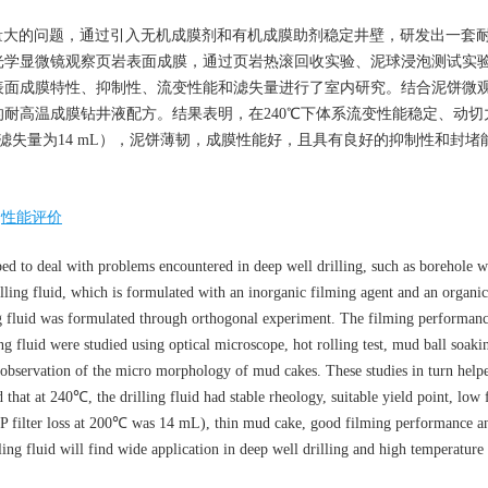
大的问题，通过引入无机成膜剂和有机成膜助剂稳定井壁，研发出一套耐2
光学显微镜观察页岩表面成膜，通过页岩热滚回收实验、泥球浸泡测试实
表面成膜特性、抑制性、流变性能和滤失量进行了室内研究。结合泥饼微
耐高温成膜钻井液配方。结果表明，在240℃下体系流变性能稳定、动切
高温高压滤失量为14 mL），泥饼薄韧，成膜性能好，且具有良好的抑制性和封
性能评价
ped to deal with problems encountered in deep well drilling, such as borehole w
drilling fluid, which is formulated with an inorganic filming agent and an organi
ing fluid was formulated through orthogonal experiment. The filming performanc
ling fluid were studied using optical microscope, hot rolling test, mud ball soakin
he observation of the micro morphology of mud cakes. These studies in turn help
 that at 240℃, the drilling fluid had stable rheology, suitable yield point, low f
HP filter loss at 200℃ was 14 mL), thin mud cake, good filming performance a
illing fluid will find wide application in deep well drilling and high temperatur