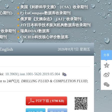
美国《剑桥科学文摘》（CSA）收录期刊
心期刊）
Ei EnCompass数据库收录期刊
俄罗斯《文摘杂志》（AJ）收录期刊
JST日本科学技术振兴机构数据库收录期刊
）收录期刊
瑞典DOAJ数据库
录期刊
CSCIED科技核心评价数据库
English
2026年8月7日 星期五
分享
doi:
10.3969/j.issn.1001-5620.2019.05.004
nt to 240℃[J].
DRILLING FLUID & COMPLETION FLUID
,
PDF下载
( 9790 KB)