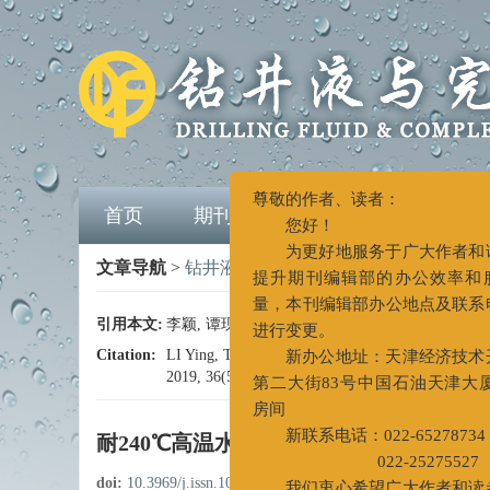
首页
期刊介绍
编委会
期刊
尊敬的作者、读者：
您好！
文章导航
>
钻井液与完井液
>
2019
>
36(5): 548-55
为更好地服务于广大作者和读者
提升期刊编辑部的办公效率和服务
引用本文:
李颖, 谭现锋, 韩炜超, 李铠君, 郭明义. 耐240℃高温
量，本刊编辑部办公地点及联系电话
进行变更。
Citation:
LI Ying, TAN Xianfeng, HAN Weichao, LI Kaijun, 
2019, 36(5): 548-554.
doi:
10.3969/j.issn.1001-562
新办公地址：天津经济技术开发
第二大街83号中国石油天津大厦A51
房间
耐240℃高温水基成膜钻井液的室内研究
新联系电话：022-65278734
doi:
10.3969/j.issn.1001-5620.2019.05.004
022-25275527