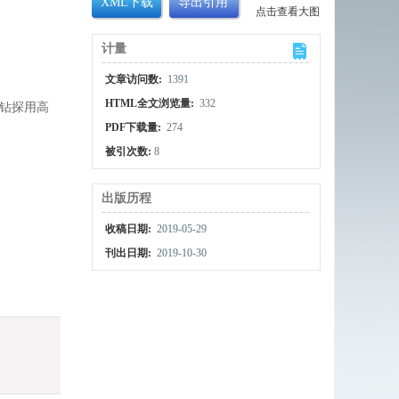
XML下载
导出引用
点击查看大图
计量
文章访问数:
1391
HTML全文浏览量:
332
气钻探用高
PDF下载量:
274
被引次数:
8
出版历程
收稿日期:
2019-05-29
刊出日期:
2019-10-30