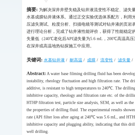
摘要:
为解决深井井壁失稳及钻井液流变性不稳定、滤失量
水基成膜钻井液体系。通过正交实验优选体系配方，利用
压滤失测试、粒度分析、扫描电镜等测试对钻井液的页岩
进行理论分析，完成了钻井液性能评价，获得了性能稳定的
失量低（240℃老化后API滤失量为5.6 mL，200℃
在深井或高温地热钻探施工中应用。
关键词:
水基钻井液
/
耐高温
/
成膜
/
流变性
/
滤失量
/
Abstract:
A water base filming drilling fluid has been develo
instability, rheology fluctuation and high filtration rate. The 
additive, is resistant to high temperatures to 240℃. The drill
inhibitive capacity, rheology and filtration rate etc. of the dril
HTHP filtration test, particle size analysis, SEM, as well as t
the properties of drilling fluid. The experimental results showed
rate (API filter loss after aging at 240℃ was 5.6 mL, and HT
inhibitive capacity and plugging ability, indicating that this dr
well drilling.