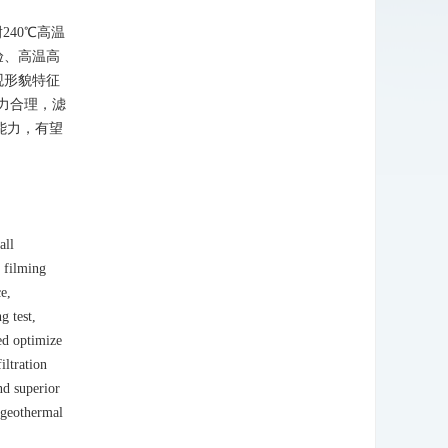
40℃高温
验、高温高
观形貌特征
力合理，滤
堵能力，有望
all
c filming
e,
g test,
ed optimize
iltration
nd superior
e geothermal