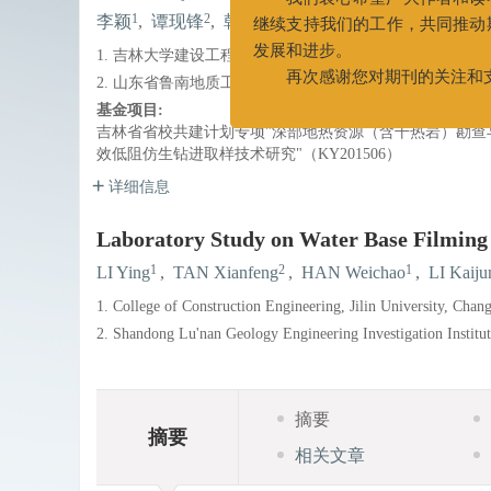
1
2
1
1
1
,
,
李颖
,
谭现锋
,
韩炜超
,
李铠君
,
郭明义
我们衷心希望广大作者和读者能
继续支持我们的工作，共同推动期刊
1. 吉林大学建设工程学院, 长春 130026;
发展和进步。
2. 山东省鲁南地质工程勘察院, 山东济宁 272100
再次感谢您对期刊的关注和支持
基金项目:
吉林省省校共建计划专项"深部地热资源（含干热岩）勘查与开
效低阻仿生钻进取样技术研究"（KY201506）
详细信息
Laboratory Study on Water Base Filming 
1
2
1
LI Ying
,
TAN Xianfeng
,
HAN Weichao
,
LI Kaiju
1. College of Construction Engineering, Jilin University, Chan
2. Shandong Lu'nan Geology Engineering Investigation Institu
摘要
摘要
相关文章