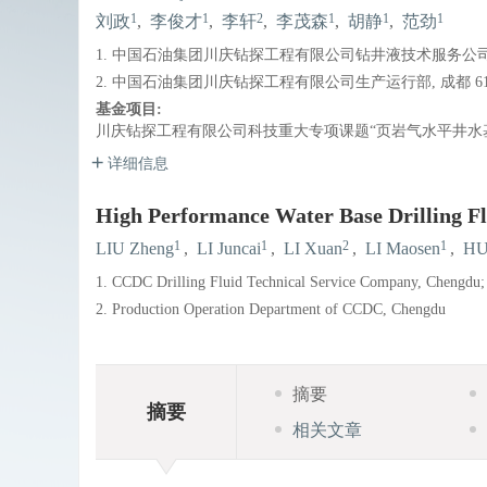
1
1
2
1
1
1
刘政
,
李俊才
,
李轩
,
李茂森
,
胡静
,
范劲
1. 中国石油集团川庆钻探工程有限公司钻井液技术服务公司, 成
2. 中国石油集团川庆钻探工程有限公司生产运行部, 成都 610
基金项目:
川庆钻探工程有限公司科技重大专项课题“页岩气水平井水基钻井液
详细信息
High Performance Water Base Drilling F
1
1
2
1
LIU Zheng
,
LI Juncai
,
LI Xuan
,
LI Maosen
,
HU
1. CCDC Drilling Fluid Technical Service Company, Chengdu;
2. Production Operation Department of CCDC, Chengdu
摘要
摘要
相关文章