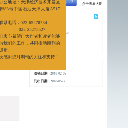
XML下载
导出引用
行变更。
点击查看大图
新办公地址：天津经济技术开发区
计量
二大街83号中国石油天津大厦A517
间
文章访问数:
1532
新联系电话：022-65278734
HTML全文浏览量:
376
022-25275527
PDF下载量:
181
我们衷心希望广大作者和读者能够
被引次数:
12
续支持我们的工作，共同推动期刊的
11-4
展和进步。
出版历程
再次感谢您对期刊的关注和支持！
收稿日期:
2018-02-09
刊出日期:
2018-05-30