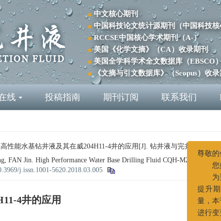
中文核心期刊
中国科技论文统计源期刊（中国科技核
RCCSE中国核心学术期刊（A-）
美国《化学文摘》（CA）收录期刊
美国全学科学术全文数据库（EBSCO
《文摘与引文数据库》（Scopus）收
在线
投稿指南
期刊订阅
联系我们
高性能水基钻井液及其在威204H11-4井的应用[J]. 钻井液与完井液, 2018, 35(3
g, FAN Jin. High Performance Water Base Drilling Fluid CQH-M2 and Its Ap
尊
0.3969/j.issn.1001-5620.2018.03.005
11-4井的应用
提
量