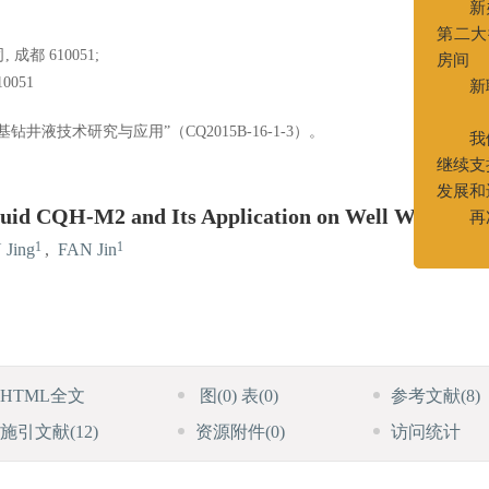
进
都 610051;
第
051
房
技术研究与应用”（CQ2015B-16-1-3）。
继
luid CQH-M2 and Its Application on Well Wei204H
发
1
1
 Jing
,
FAN Jin
HTML全文
图
(0)
表
(0)
参考文献
(8)
施引文献
(12)
资源附件
(0)
访问统计