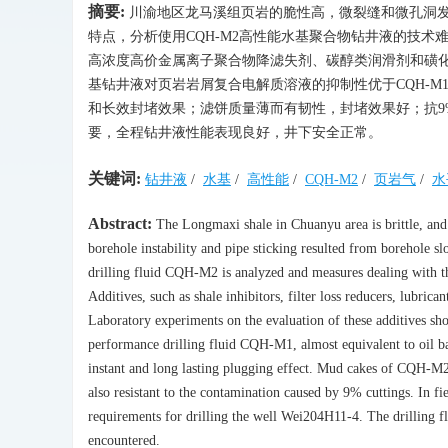
摘要:
川渝地区龙马溪组页岩的脆性高，微裂缝和微孔洞
特点，分析使用CQH-M2高性能水基聚合物钻井液的技术
高浓度高价金属离子聚合物降滤失剂、碳醇类润滑剂和磺化
基钻井液对页岩岩屑复合电解质溶液的抑制性优于CQH-
和长效封堵效果；滤饼质量薄而有韧性，封堵效果好；抗9%岩
要，全程钻井液性能表现良好，井下安全正常。
关键词:
钻井液
/
水基
/
高性能
/
CQH-M2
/
页岩气
/
水
Abstract:
The Longmaxi shale in Chuanyu area is brittle, and 
borehole instability and pipe sticking resulted from borehole sl
drilling fluid CQH-M2 is analyzed and measures dealing with the
Additives, such as shale inhibitors, filter loss reducers, lubr
Laboratory experiments on the evaluation of these additives sho
performance drilling fluid CQH-M1, almost equivalent to oil ba
instant and long lasting plugging effect. Mud cakes of CQH-M2
also resistant to the contamination caused by 9% cuttings. In f
requirements for drilling the well Wei204H11-4. The drilling f
encountered.