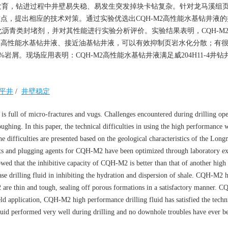
发育，钻进过程中井壁易失稳、易发生突发掉块卡钻复杂。针对龙马溪组
难点，提出相应的技术对策。通过实验优选出CQH-M2高性能水基钻井液
沥青类封堵剂，并对其性能进行实验分析评价。实验结果表明，CQH-M
M1高性能水基钻井液、接近油基钻井液，可以有效抑制页岩水化分散；有
屑。现场应用表明：CQH-M2高性能水基钻井液满足威204H11-4井钻
平井
/
井壁稳定
is full of micro-fractures and vugs. Challenges encountered during drilling ope
oughing. In this paper, the technical difficulties in using the high performance 
 difficulties are presented based on the geological characteristics of the Long
icants and plugging agents for CQH-M2 have been optimized through laboratory e
wed that the inhibitive capacity of CQH-M2 is better than that of another high
se drilling fluid in inhibiting the hydration and dispersion of shale. CQH-M2 
 are thin and tough, sealing off porous formations in a satisfactory manner. 
ield application, CQH-M2 high performance drilling fluid has satisfied the techn
luid performed very well during drilling and no downhole troubles have ever b