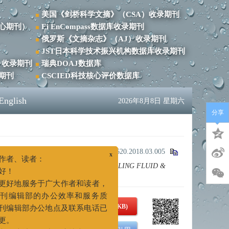
美国《剑桥科学文摘》（CSA）收录期刊
心期刊）
Ei EnCompass数据库收录期刊
俄罗斯《文摘杂志》（AJ）收录期刊
JST日本科学技术振兴机构数据库收录期刊
）收录期刊
瑞典DOAJ数据库
录期刊
CSCIED科技核心评价数据库
English
2026年8月8日 星期六
分享
): 32-36.
doi:
10.3969/j.issn.1001-5620.2018.03.005
plication on Well Wei204H11-4[J].
DRILLING FLUID &
x
敬的作者、读者：
您好！
为更好地服务于广大作者和读者，
PDF下载
( 787 KB)
升期刊编辑部的办公效率和服务质
，本刊编辑部办公地点及联系电话已