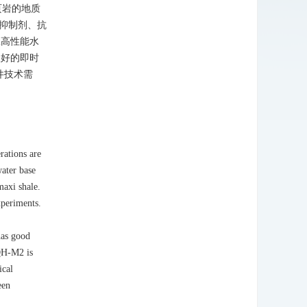
页岩的地质
的抑制剂、抗
2高性能水
很好的即时
井技术需
rations are
water base
maxi shale.
xperiments.
has good
CQH-M2 is
ical
een