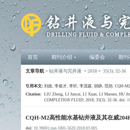
首页
期刊介绍
编委会
期刊
文章导航
>
钻井液与完井液
>
2018
>
35(3): 32-36
引用本文:
刘政, 李俊才, 李轩, 李茂森, 胡静, 范劲. CQH-M2
Citation:
LIU Zheng, LI Juncai, LI Xuan, LI Maosen, HU Jin
COMPLETION FLUID
, 2018, 35(3): 32-36.
doi:
1
CQH-M2高性能水基钻井液及其在威204H
doi:
10.3969/j.issn.1001-5620.2018.03.005