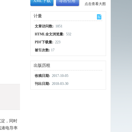
XML下载
导出引用
点击查看大图
计量
文章访问数:
1851
HTML全文浏览量:
532
PDF下载量:
223
被引次数:
17
出版历程
收稿日期:
2017-10-05
刊出日期:
2018-03-30
沉淀，同时
残液电导率