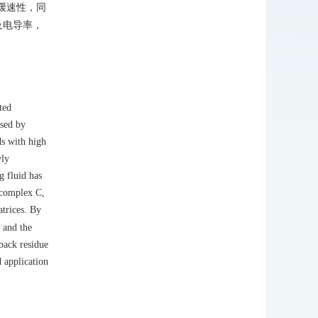
效缓速性，同
及电导率，
ted
used by
ds with high
wly
g fluid has
 complex C,
atrices. By
 and the
wback residue
 application