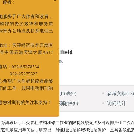
x
者：
务于广大作者和读者，
6ZX05058003）。
部的办公效率和服务质
办公地点及联系电话已
echnology in Bohai Oilfield
：天津经济技术开发区
国石油天津大厦A517
nglong
,
ZOU Jian
,
GAO Shang
22-65278734
5275527
望广大作者和读者能够
HTML全文
图
(0)
表
(0)
参考文献
(13)
工作，共同推动期刊的
施引文献
(17)
资源附件
(0)
访问统计
对期刊的关注和支持！
石骨架破坏，且受管柱结构和修井作业的限制残酸无法及时返排产生二次
工艺现场应用等问题，研究出一种兼顾油层解堵和油层保护，且具备较低