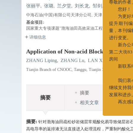
张丽平
,
张璐
,
兰夕堂
,
刘长龙
,
邹剑
,
高尚
尊敬的作者、读
中海石油(中国)有限公司天津分公司, 天津 300452
您好！
基金项目:
为更好地服
国家重大专项课题"渤海油田高效采油工程及配套技术示范"（201
提升期刊编辑
详细信息
量，本刊编辑部
进行变更。
Application of Non-acid Block Removing T
新办公地址
第二大街83号中
ZHANG Liping
,
ZHANG Lu
,
LAN Xitang
,
LIU Cha
房间
Tianjin Branch of CNOOC, Tanggu, Tianjin 300452
新联系电话：0
022-2
我们衷心希
摘要
继续支持我们的
摘要
发展和进步。
相关文章
再次感谢您
摘要:
针对渤海油田疏松砂岩储层常规酸化易导致储层岩
高电导率的返排液无法直接进入处理流程，严重制约酸化