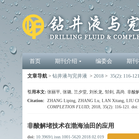
首页
期刊介绍
编委会
期刊
文章导航
>
钻井液与完井液
>
2018
>
35(2): 116-12
引用本文:
张丽平, 张璐, 兰夕堂, 刘长龙, 邹剑, 高尚. 非酸解堵
Citation:
ZHANG Liping, ZHANG Lu, LAN Xitang, LIU Chang
COMPLETION FLUID
, 2018, 35(2): 116-121.
doi
非酸解堵技术在渤海油田的应用
doi:
10.3969/j.issn.1001-5620.2018.02.019