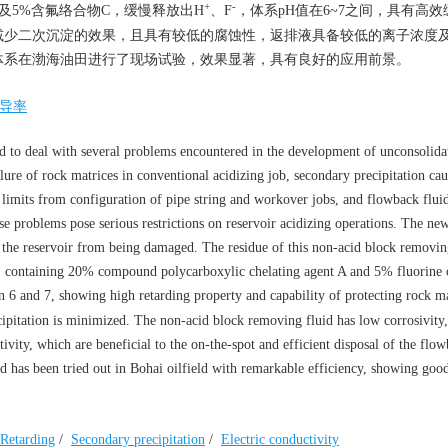
+
-
及5%含氟络合物C，缓慢释放出H
、F
，体系pH值在6~7之间，具有高
减少二次沉淀的效果，且具有较低的腐蚀性，返排液具备较低的离子浓度
体系在渤海油田进行了现场试验，效果显著，具有良好的应用前景。
导率
 to deal with several problems encountered in the development of unconsolida
ilure of rock matrices in conventional acidizing job, secondary precipitation ca
e limits from configuration of pipe string and workover jobs, and flowback flui
hese problems pose serious restrictions on reservoir acidizing operations. The ne
t the reservoir from being damaged. The residue of this non-acid block removin
id, containing 20% compound polycarboxylic chelating agent A and 5% fluorine
n 6 and 7, showing high retarding property and capability of protecting rock m
ecipitation is minimized. The non-acid block removing fluid has low corrosivity,
ivity, which are beneficial to the on-the-spot and efficient disposal of the flo
d has been tried out in Bohai oilfield with remarkable efficiency, showing good
Retarding
/
Secondary precipitation
/
Electric conductivity