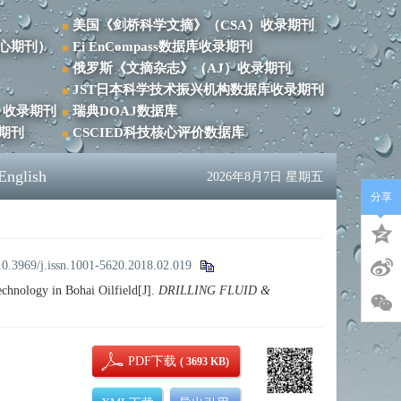
美国《剑桥科学文摘》（CSA）收录期刊
心期刊）
Ei EnCompass数据库收录期刊
俄罗斯《文摘杂志》（AJ）收录期刊
JST日本科学技术振兴机构数据库收录期刊
）收录期刊
瑞典DOAJ数据库
录期刊
CSCIED科技核心评价数据库
English
2026年8月7日 星期五
分享
10.3969/j.issn.1001-5620.2018.02.019
nology in Bohai Oilfield[J].
DRILLING FLUID &
PDF下载
( 3693 KB)