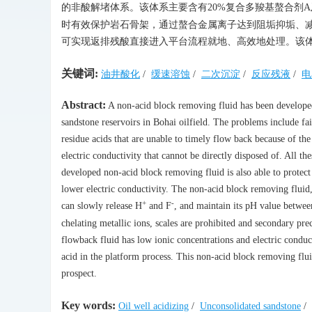
的非酸解堵体系。该体系主要含有20%复合多羧基螯合剂A
时有效保护岩石骨架，通过螯合金属离子达到阻垢抑垢、
可实现返排残酸直接进入平台流程就地、高效地处理。该
关键词:
油井酸化
/
缓速溶蚀
/
二次沉淀
/
反应残液
/
电
Abstract:
A non-acid block removing fluid has been developed
sandstone reservoirs in Bohai oilfield. The problems include fa
residue acids that are unable to timely flow back because of th
electric conductivity that cannot be directly disposed of. All t
developed non-acid block removing fluid is also able to protec
lower electric conductivity. The non-acid block removing flu
+
-
can slowly release H
and F
, and maintain its pH value betwee
chelating metallic ions, scales are prohibited and secondary pr
flowback fluid has low ionic concentrations and electric conduct
acid in the platform process. This non-acid block removing flui
prospect.
Key words:
Oil well acidizing
/
Unconsolidated sandstone
/