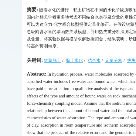
摘要:
随着水化的进行，黏土矿物在不同的水化阶段所吸
国内外相关学者更多地考虑不同结合水类型及含量的定性
可以为建立力-化学耦合模型提供定量化修正。在假设钠
总吸附含水量的幂函数关系模型。并用热失重分析法测定
及含量。将实验数据与模型求解数据拟合，结果表明，所
较高的预测精度。
关键词:
钠蒙脱土
/
黏土水化
/
结合水
/
定量分析
/
热失
Abstract:
In hydration process, water molecules adsorbed by cl
adsorbed water includes free water and bound water, which have
have paid more attention to qualitative analysis of the type an
effects of the type and amount of bound water on rock mechanic
force-chemistry coupling model. Assume that the sodium montmo
relationship between the amount of bound water and the total a
characteristics of water adsorption. The type and amount of w
of clay, adsorption in room temperature and isotherm adsorption
show that the product of the relative errors and the geometric m