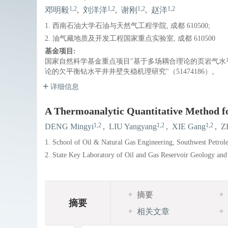
1,2
1,2
1,2
1,2
邓明毅
,
刘洋洋
,
谢刚
,
赵洋
1. 西南石油大学石油与天然气工程学院, 成都 610500;
2. 油气藏地质及开发工程国家重点实验室, 成都 610500
基金项目:
国家自然科学基金重点项目"基于多场耦合理论的页岩气水平井
论的欠平衡钻水平井井壁失稳机理研究"（51474186）。
详细信息
A Thermoanalytic Quantitative Method f
1,2
1,2
1,2
DENG Mingyi
,
LIU Yangyang
,
XIE Gang
,
Z
1. School of Oil & Natural Gas Engineering, Southwest Petro
2. State Key Laboratory of Oil and Gas Reservoir Geology an
摘要
摘要
相关文章