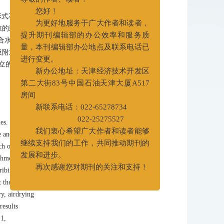
x
尊敬的作者、读者：
形式不同。
您好！
数的影响，
为更好地服务于广大作者和读者，
合水含量与
提升期刊编辑部的办公效率和服务质
吸附水类型
量，本刊编辑部办公地点及联系电话已
立的模型有
进行变更。
新办公地址：天津经济技术开发区
第二大街83号中国石油天津大厦A517
房间
新联系电话：022-65278734
ies. The
022-25275527
e and abroad
我们衷心希望广大作者和读者能够
ch on the
继续支持我们的工作，共同推动期刊的
shment of
发展和进步。
ribing the
再次感谢您对期刊的关注和支持！
t the micro
y, airdrying
results
 1,