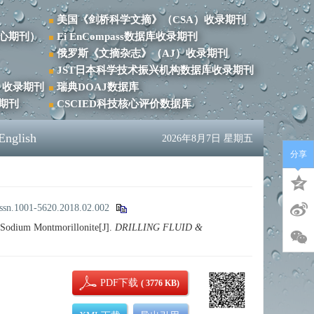
美国《剑桥科学文摘》（CSA）收录期刊
心期刊）
Ei EnCompass数据库收录期刊
俄罗斯《文摘杂志》（AJ）收录期刊
JST日本科学技术振兴机构数据库收录期刊
）收录期刊
瑞典DOAJ数据库
录期刊
CSCIED科技核心评价数据库
English
2026年8月7日 星期五
分享
issn.1001-5620.2018.02.002
Sodium Montmorillonite[J].
DRILLING FLUID &
PDF下载
( 3776 KB)