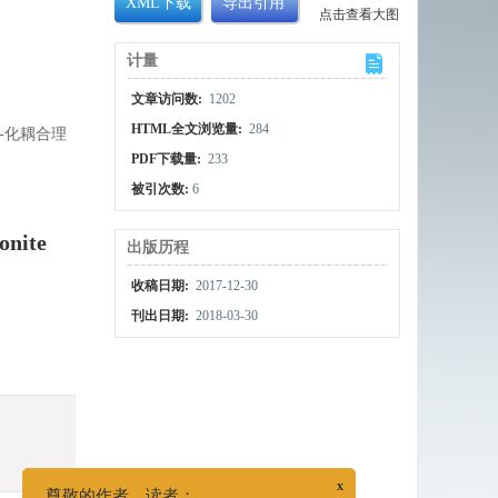
XML下载
导出引用
点击查看大图
计量
文章访问数:
1202
HTML全文浏览量:
284
-化耦合理
PDF下载量:
233
被引次数:
6
onite
出版历程
收稿日期:
2017-12-30
刊出日期:
2018-03-30