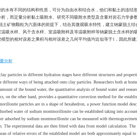
附的水有不同的结构和性质，可分为自由水和结合水，他们和黏土的连结
分析，而定量分析黏土吸附水、研究不同吸附水类型及含量对岩石力学参
蒙脱土矿物颗粒为六面体的前提下，结合其微观吸水特性，建立钠蒙脱土结
室温吸水样、风干含水样、室温吸附样及等温吸附样等钠蒙脱土含水样的
建模型的相对误差之乘积与相对误差之几何平均值均近似等于1，因此所建
重分析
ay particles in different hydration stages have different structures and propert
 different ways of being attached onto clay particles. Researchers both at hom
d amount of the bound water, the quantitative analysis of bound water and resear
s, on the other hand, provides a quantitative correction method for the establi
rillonite particles are in a shape of hexahedron, a power function model desc
dsorbed water of sodium montmorillonite can be established taking into accoun
ater adsorbed by sodium montmorillonite can be measured with thermogravimetr
. The experimental data are then fitted with data from model calculation. The 
ean of relative errors of the established model are both approximately equal to