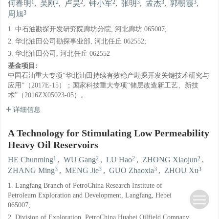
1
2
2
2
3
3
3
何春明
,
吴刚
,
卢昊
,
钟小军
,
张明
,
孟杰
,
郭朝霞
,
3
周旭
1. 中石油勘探开发研究院廊坊分院, 河北廊坊 065007;
2. 华北油田公司勘探事业部, 河北任丘 062552;
3. 华北油田公司, 河北任丘 062552
基金项目:
中国石油重大专项“华北油田持续有效稳产勘探开发关键技术研究与
应用”（2017E-15）；国家科技重大专项“储层改造新工艺、新技
术”（2016ZX05023-05）。
详细信息
A Technology for Stimulating Low Permeability
Heavy Oil Reservoirs
1
2
2
2
HE Chunming
,
WU Gang
,
LU Hao
,
ZHONG Xiaojun
,
3
3
3
3
ZHANG Ming
,
MENG Jie
,
GUO Zhaoxia
,
ZHOU Xu
1. Langfang Branch of PetroChina Research Institute of
Petroleum Exploration and Development, Langfang, Hebei
065007;
2. Division of Exploration, PetroChina Huabei Oilfield Company,