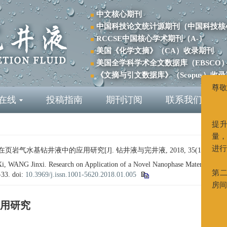
中文核心期刊
中国科技论文统计源期刊（中国科技核
RCCSE中国核心学术期刊（A-）
美国《化学文摘》（CA）收录期刊
美国全学科学术全文数据库（EBSCO
《文摘与引文数据库》（Scopus）收
在线
投稿指南
期刊订阅
联系我们
尊敬的
您
为
提升期
岩气水基钻井液中的应用研究[J]. 钻井液与完井液, 2018, 35(1): 27-33
量，本
NG Jinxi. Research on Application of a Novel Nanophase Material in Water 
进行变
7-33.
doi:
10.3969/j.issn.1001-5620.2018.01.005
新
第二大街
房间
用研究
新联
0