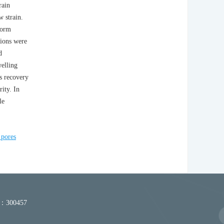
rain
w strain.
form
tions were
d
welling
s recovery
ity. In
le
 pores
300457