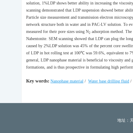
solution, 1%LDP shows better ability in increasing the viscosity
scanning demonstrated that LDP suspension showed better ability 
Particle size measurement and transmission electron microscopy
network structure both in water and in PAC-LV solution. To eva
measured for their pore sizes using N
adsorption method. The 
2
Nabentonite. SEM scanning showed that LDP can plug the long an
caused by 2%LDP solution was 45% of the percent core swelling
of LDP in hot rolling test at 100℃ was 59.6%, equivalent to 7%K
general, LDP nanophase material is beneficial to viscosity and 
formations, and is thus prospective in formulating high performa
Key words:
Nanophase material
/
Water base drilling fluid
/
地址：天