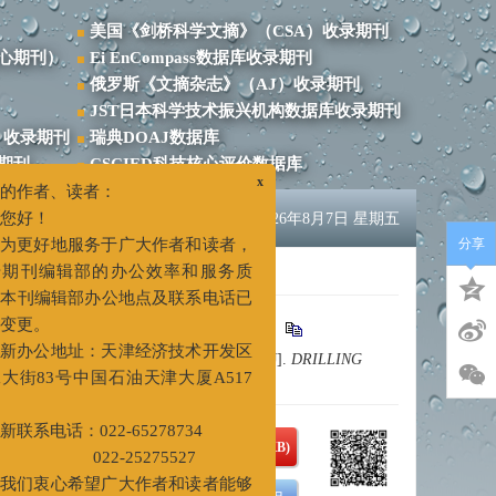
美国《剑桥科学文摘》（CSA）收录期刊
心期刊）
Ei EnCompass数据库收录期刊
俄罗斯《文摘杂志》（AJ）收录期刊
JST日本科学技术振兴机构数据库收录期刊
）收录期刊
瑞典DOAJ数据库
录期刊
CSCIED科技核心评价数据库
English
2026年8月7日 星期五
x
作者、读者：
分享
好！
更好地服务于广大作者和读者，
刊编辑部的办公效率和服务质
.
doi:
10.3969/j.issn.1001-5620.2018.01.005
刊编辑部办公地点及联系电话已
Base Drilling Fluids for Shale Drilling[J].
DRILLING
更。
办公地址：天津经济技术开发区
83号中国石油天津大厦A517
PDF下载
( 13462 KB)
系电话：022-65278734
22-25275527