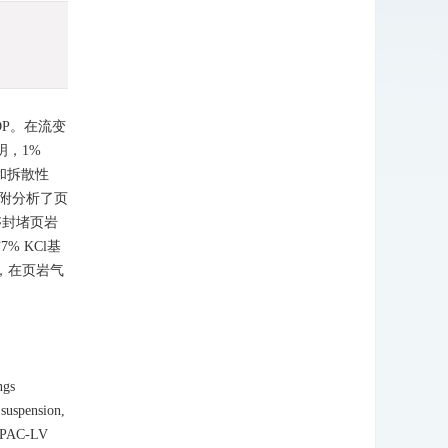
P。在流变
明，1%
和拆散性
附分析了页
够封堵页岩
% KCl基
，在页岩气
ngs
 suspension,
.5%PAC-LV