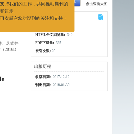
XML下载
导出引用
点击查看大图
们衷心希望广大作者和读者能够
持我们的工作，共同推动期刊的
计量
进步。
文章访问数:
1653
次感谢您对期刊的关注和支持！
HTML全文浏览量:
349
PDF下载量:
367
井、丛式井
2016D-
被引次数:
29
出版历程
收稿日期:
2017-12-12
le
刊出日期:
2018-01-30