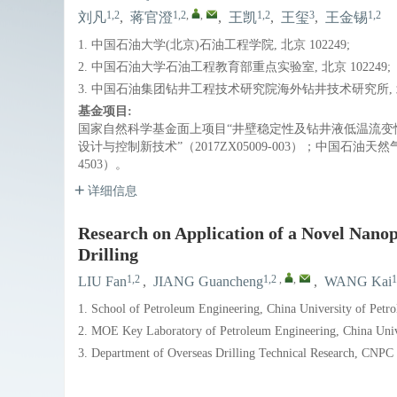
1,2
1,2
,
,
1,2
3
1,2
刘凡
,
蒋官澄
,
王凯
,
王玺
,
王金锡
1. 中国石油大学(北京)石油工程学院, 北京 102249;
2. 中国石油大学石油工程教育部重点实验室, 北京 102249;
3. 中国石油集团钻井工程技术研究院海外钻井技术研究所, 北京
基金项目:
国家自然科学基金面上项目“井壁稳定性及钻井液低温流变性的
设计与控制新技术”（2017ZX05009-003）；中国石油
4503）。
详细信息
Research on Application of a Novel Nanop
Drilling
1,2
1,2
,
,
1
LIU Fan
,
JIANG Guancheng
,
WANG Kai
1. School of Petroleum Engineering, China University of Petr
2. MOE Key Laboratory of Petroleum Engineering, China Unive
3. Department of Overseas Drilling Technical Research, CNPC D