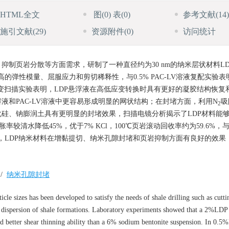
HTML全文
图
(0)
表
(0)
参考文献
(14)
施引文献
(29)
资源附件
(0)
访问统计
制页岩分散等方面需求，研制了一种直径约为30 nm的纳米层状材料LD
高的弹性模量、屈服应力和剪切稀释性，与0.5% PAC-LV溶液复配实验表
应变扫描实验表明，LDP悬浮液在高低应变转换时具有更好的凝胶结构恢复
液和PAC-LV溶液中更容易形成明显的网状结构；在封堵方面，利用N
吸
2
化硅、钠膨润土具有更明显的封堵效果，扫描电镜分析揭示了LDP材料能
清水降低45%，优于7% KCl，100℃页岩滚动回收率约为59.6%，与7
而言，LDP纳米材料在增黏提切、纳米孔隙封堵和页岩抑制方面有良好的效果
/
纳米孔隙封堵
e sizes has been developed to satisfy the needs of shale drilling such as cutti
he dispersion of shale formations. Laboratory experiments showed that a 2%LDP
and better shear thinning ability than a 6% sodium bentonite suspension. In 0