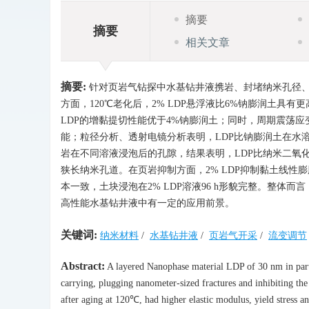
摘要
摘要
相关文章
摘要:
针对页岩气钻探中水基钻井液携岩、封堵纳米孔径、抑
方面，120℃老化后，2% LDP悬浮液比6%钠膨润土具有更
LDP的增黏提切性能优于4%钠膨润土；同时，周期震荡
能；粒径分析、透射电镜分析表明，LDP比钠膨润土在水溶
岩在不同溶液浸泡后的孔隙，结果表明，LDP比纳米二氧
狭长纳米孔道。在页岩抑制方面，2% LDP抑制黏土线性膨胀率较
本一致，土块浸泡在2% LDP溶液96 h形貌完整。整体
高性能水基钻井液中有一定的应用前景。
关键词:
纳米材料
/
水基钻井液
/
页岩气开采
/
流变调节
Abstract:
A layered Nanophase material LDP of 30 nm in particl
carrying, plugging nanometer-sized fractures and inhibiting t
after aging at 120℃, had higher elastic modulus, yield stress 