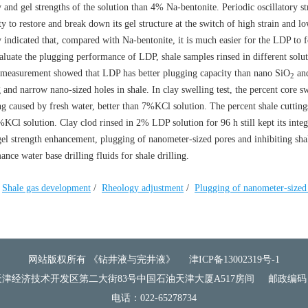
 and gel strengths of the solution than 4% Na-bentonite. Periodic oscillatory st
to restore and break down its gel structure at the switch of high strain and lo
 indicated that, compared with Na-bentonite, it is much easier for the LDP to 
luate the plugging performance of LDP, shale samples rinsed in different solu
measurement showed that LDP has better plugging capacity than nano SiO
an
2
d narrow nano-sized holes in shale. In clay swelling test, the percent core s
 caused by fresh water, better than 7%KCl solution. The percent shale cutting
Cl solution. Clay clod rinsed in 2% LDP solution for 96 h still kept its integr
gel strength enhancement, plugging of nanometer-sized pores and inhibiting sha
nce water base drilling fluids for shale drilling.
Shale gas development
/
Rheology adjustment
/
Plugging of nanometer-sized
网站版权所有 《钻井液与完井液》
津ICP备13002319号-1
津经济技术开发区第二大街83号中国石油天津大厦A517房间
邮政编码：
电话：022-65278734