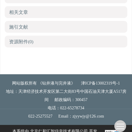
相关文章
施引文献
资源附件
(0)
网站版权所有 《钻井液与完井液》
津ICP备13002319号-1
地址：天津经济技术开发区第二大街83号中国石油天津大厦A517房
间
邮政编码：300457
电话：022-65278734
022-25275527
Email：
zjyywjy@126.com
本系统由
北京仁和汇智信息技术有限公司
开发