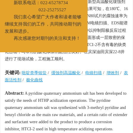
一定比例的增效剂和表面活性剂，制备出一种新型高温酸化缓蚀剂
新联系电话：022-65278734
HTCI-2，并对其基本性能进行评价。由评价结果可知，在180℃、16
022-25275527
MPa，20% HCl或者土酸，4.5%加量条件下，N80试片的腐蚀速率为
我们衷心希望广大作者和读者能够
2
2
38.1 g/（m
wh）和39.6 g/（m
wh）。通过SEM电镜扫描、EDS能谱
继续支持我们的工作，共同推动期刊的
测试和极化曲线测试可以看出，HTCI-2为一种以抑制阳极反应过程
发展和进步。
为主的混合型缓蚀剂。HTCI-2能在N80钢片表面形成一层致密的保
再次感谢您对期刊的关注和支持！
护膜，有效地阻止酸液和钢铁表面的接触。HTCI-2不含有毒的炔类
化合物，与常用的酸化添加剂配伍性良好。在滨深油田滨深22-8井
进行了现场试验，工程施工顺利。
关键词:
吡啶类季铵盐
/
缓蚀剂高温酸化
/
电镜扫描
/
增效剂
/
表
面活性剂
/
极化曲线
Abstract:
A pyridine quaternary ammonium salt has been developed to
satisfy the needs of HTHP acidization operations. The pyridine
quaternary ammonium salt was synthesized with 3-methryl pyridine and
benzyl chloride as the main raw materials, and a certain ratio of extender
and surfactant were added to the product to produce a corrosion
inhibitor, HTCI-2 used in high temperature acidizing operations.