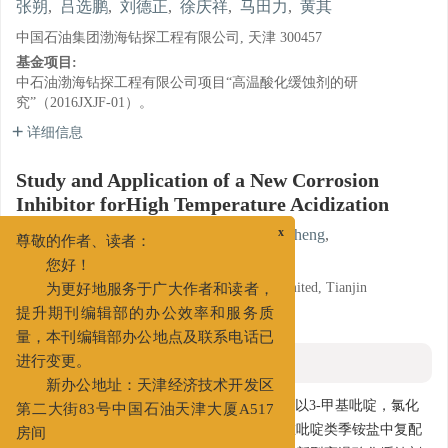
张朔
,
吕选鹏
,
刘德正
,
徐庆祥
,
马田力
,
黄其
中国石油集团渤海钻探工程有限公司, 天津 300457
基金项目:
中石油渤海钻探工程有限公司项目“高温酸化缓蚀剂的研
究”（2016JXJF-01）。
详细信息
Study and Application of a New Corrosion
Inhibitor forHigh Temperature Acidization
ZHANG Shuo
,
LYU Xuanpeng
,
LIU Dezheng
,
x
尊敬的作者、读者：
XU Qingxiang
,
MA Tianli
,
HUANG Qi
您好！
CNPC Bohai Drilling Engineering Company Limited, Tianjin
为更好地服务于广大作者和读者，
300457
提升期刊编辑部的办公效率和服务质
量，本刊编辑部办公地点及联系电话已
摘要
进行变更。
新办公地址：天津经济技术开发区
摘要:
为了满足高温高压井酸化施工的需求，以3-甲基吡啶，氯化
第二大街83号中国石油天津大厦A517
苄为主要原料，合成了一种吡啶类季铵盐。在吡啶类季铵盐中复配
房间