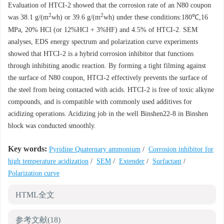
Evaluation of HTCI-2 showed that the corrosion rate of an N80 coupon
2
2
was 38.1 g/(m
wh) or 39.6 g/(m
wh) under these conditions:180℃,16
MPa, 20% HCl (or 12%HCl + 3%HF) and 4.5% of HTCI-2. SEM
analyses, EDS energy spectrum and polarization curve experiments
showed that HTCI-2 is a hybrid corrosion inhibitor that functions
through inhibiting anodic reaction. By forming a tight filming against
the surface of N80 coupon, HTCI-2 effectively prevents the surface of
the steel from being contacted with acids. HTCI-2 is free of toxic alkyne
compounds, and is compatible with commonly used additives for
acidizing operations. Acidizing job in the well Binshen22-8 in Binshen
block was conducted smoothly.
Key words:
Pyridine Quaternary ammonium
/
Corrosion inhibitor for
high temperature acidization
/
SEM
/
Extender
/
Surfactant
/
Polarization curve
HTML全文
参考文献
(18)