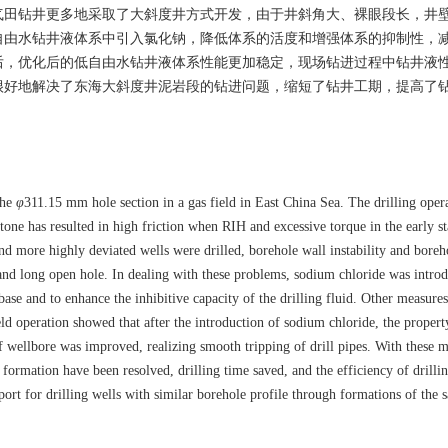
气田钻井更多地采取了大斜度井方式开发，由于井斜角大、裸眼段长，井
自由水钻井液体系中引入氯化钠，降低体系的活度和增强体系的抑制性，
后，优化后的低自由水钻井液体系性能更加稳定，现场钻进过程中钻井液
很好地解决了东海大斜度井泥岩段的钻进问题，缩短了钻井工期，提高了
。
the
φ
311.15 mm hole section in a gas field in East China Sea. The drilling oper
tone has resulted in high friction when RIH and excessive torque in the early s
nd more highly deviated wells were drilled, borehole wall instability and boreh
and long open hole. In dealing with these problems, sodium chloride was introd
 base and to enhance the inhibitive capacity of the drilling fluid. Other measure
eld operation showed that after the introduction of sodium chloride, the propert
of wellbore was improved, realizing smooth tripping of drill pipes. With these 
 formation have been resolved, drilling time saved, and the efficiency of drilli
ort for drilling wells with similar borehole profile through formations of the 