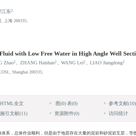
2
廖江东
海 200335;
 Fluid with Low Free Water in High Angle Well Sect
2
2
2
2
 Zhao
,
ZHANG Haishan
,
WANG Lei
,
LIAO Jiangdong
f COSL, Shanghai 200335;
HTML全文
图
(0)
表
(0)
参考文献
(10)
施引文献
(11)
资源附件
(0)
访问统计
水钻井液体系，总体作业顺利，但是由于地层存在大量的泥岩和砂泥岩互层，导