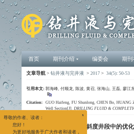
首页
期刊介绍
编委会
期刊
文章导航
>
钻井液与完井液
>
2017
>
34(5): 50-53
引用本文:
郭海峰, 付顺龙, 陈波, 黄召, 张海山, 王磊, 廖江东
Citation:
GUO Haifeng, FU Shunlong, CHEN Bo, HUANG Zhao
Well Section[J].
DRILLING FLUID & COMPLETI
x
尊敬的作者、读者：
自由水钻井液体系在大斜度井段中的优化
您好！