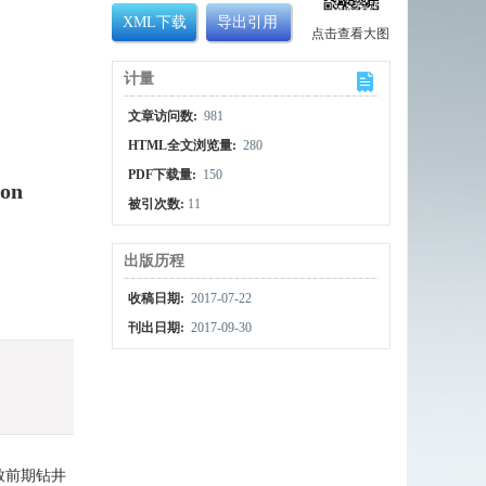
XML下载
导出引用
点击查看大图
计量
文章访问数:
981
HTML全文浏览量:
280
PDF下载量:
150
ion
被引次数:
11
出版历程
收稿日期:
2017-07-22
刊出日期:
2017-09-30
致前期钻井