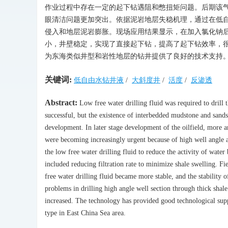
作业过程中存在一定的起下钻遇阻和憋扭矩问题。后期该
眼清洁问题更加突出。依据泥岩地层失稳机理，通过在低
侵入和地层泥岩膨胀。现场应用结果显示，在加入氯化钠
小，井壁稳定，实现了直接起下钻，提高了起下钻效率，
为东海类似井型和岩性地层的钻井提供了良好的技术支持
关键词:
低自由水钻井液
/
大斜度井
/
活度
/
反渗透
Abstract:
Low free water drilling fluid was required to drill 
successful, but the existence of interbedded mudstone and sands
development. In later stage development of the oilfield, more a
were becoming increasingly urgent because of high well angle 
the low free water drilling fluid to reduce the activity of water
included reducing filtration rate to minimize shale swelling. Fi
free water drilling fluid became more stable, and the stability 
problems in drilling high angle well section through thick shale
increased. The technology has provided good technological supp
type in East China Sea area.