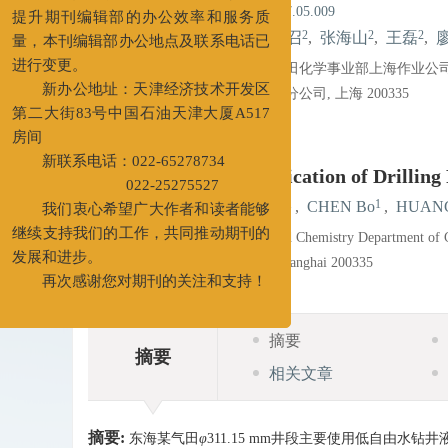
doi:
10.3969/j.issn.1001-5620.2017.05.009
为更好地服务于广大作者和读者，
1
1
1
2
2
2
郭海峰
,
付顺龙
,
陈波
,
黄召
,
张海山
,
王磊
,
提升期刊编辑部的办公效率和服务质
量，本刊编辑部办公地点及联系电话已
1. 中海油田服务股份有限公司油田化学事业部上海作业公司, 上
进行变更。
2. 中海石油(中国) 有限公司上海分公司, 上海 200335
新办公地址：天津经济技术开发区
详细信息
第二大街83号中国石油天津大厦A517
房间
Optimization and Application of Drilling
新联系电话：022-65278734
1
1
1
GUO Haifeng
,
FU Shunlong
,
CHEN Bo
,
HUANG
022-25275527
我们衷心希望广大作者和读者能够
1. Shanghai Division of the Oilfield Chemistry Department o
继续支持我们的工作，共同推动期刊的
2. Shanghai Branch of CNOOC, Shanghai 200335
发展和进步。
再次感谢您对期刊的关注和支持！
摘要
摘要
相关文章
摘要:
东海某气田
φ
311.15 mm井段主要使用低自由