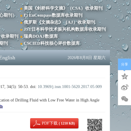
美国《剑桥科学文摘》（CSA）收录期刊
心期刊）
Ei EnCompass数据库收录期刊
俄罗斯《文摘杂志》（AJ）收录期刊
JST日本科学技术振兴机构数据库收录期刊
）收录期刊
瑞典DOAJ数据库
录期刊
CSCIED科技核心评价数据库
English
2026年8月8日 星期六
分享
(5): 50-53.
doi:
10.3969/j.issn.1001-5620.2017.05.009
n of Drilling Fluid with Low Free Water in High Angle
PDF下载
( 1210 KB)