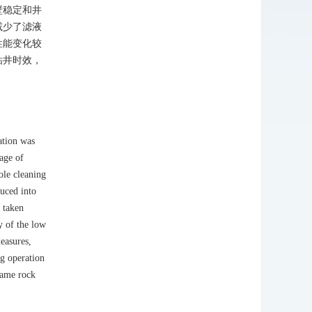
壁稳定和井
减少了滤液
性能变化较
钻井时效，
ation was
tage of
ole cleaning
uced into
s taken
y of the low
measures,
ng operation
same rock