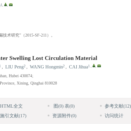
1
,
,
华
究”（2015-SF-211）。
er Swelling Lost Circulation Material
1
2
2
1
,
,
,
LIU Peng
,
WANG Hongmin
,
CAI Jihua
uhan, Hubei 430074;
i Province, Xining, Qinghai 810028
HTML全文
图
(0)
表
(0)
参考文献
(12)
施引文献
(17)
资源附件
(0)
访问统计