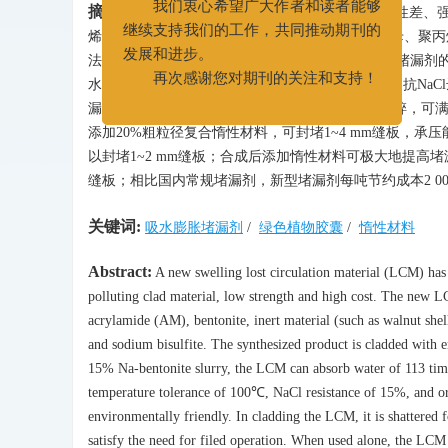
022-25275527
摘要:
针对目前膨胀堵漏剂普遍存在包覆材料环保性差、强
我们衷心希望广大作者和读者能够
烯酰胺（AM）、膨润土、惰性材料（核桃壳、云母、聚丙
继续支持我们的工作，共同推动期刊的
法合成，合成后采用绿色环保的植物胶囊包覆。对堵漏剂的
发展和进步。
水倍数为113、弹性模量达44.6 kPa、抗温达100℃、抗NaCl
再次感谢您对期刊的关注和支持！
漏剂时，常温下8~30 min破碎，70℃下5~17 min破
添加20%粗粒径复合惰性材料，可封堵1~4 mm缝板，承
以封堵1~2 mm缝板；合成后添加惰性材料可极大地提高堵漏剂
缝板；相比国内常规堵漏剂，新型堵漏剂每吨节约成本2 000
关键词:
吸水膨胀堵漏剂
/
绿色植物胶囊
/
惰性材料
Abstract:
A new swelling lost circulation material (LCM) has
polluting clad material, low strength and high cost. The new L
acrylamide (AM), bentonite, inert material (such as walnut she
and sodium bisulfite. The synthesized product is cladded with 
15% Na-bentonite slurry, the LCM can absorb water of 113 ti
temperature tolerance of 100℃, NaCl resistance of 15%, and o
environmentally friendly. In cladding the LCM, it is shattered
satisfy the need for filed operation. When used alone, the LC