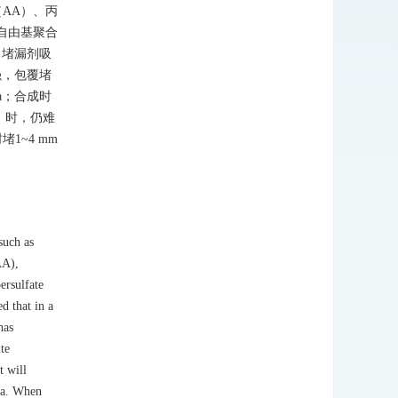
AA）、丙
自由基聚合
，堵漏剂吸
强，包覆堵
Pa；合成时
）时，仍难
1~4 mm
such as
AA),
ersulfate
d that in a
has
te
t will
MPa. When