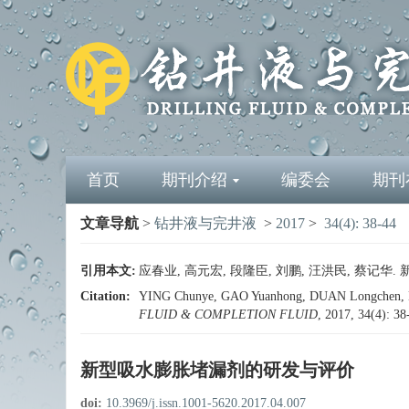
首页
期刊介绍
编委会
期刊
文章导航
>
钻井液与完井液
>
2017
>
34(4): 38-44
引用本文:
应春业, 高元宏, 段隆臣, 刘鹏, 汪洪民, 蔡记华. 新
Citation:
YING Chunye, GAO Yuanhong, DUAN Longchen, LIU
FLUID & COMPLETION FLUID
, 2017, 34(4): 3
新型吸水膨胀堵漏剂的研发与评价
doi:
10.3969/j.issn.1001-5620.2017.04.007