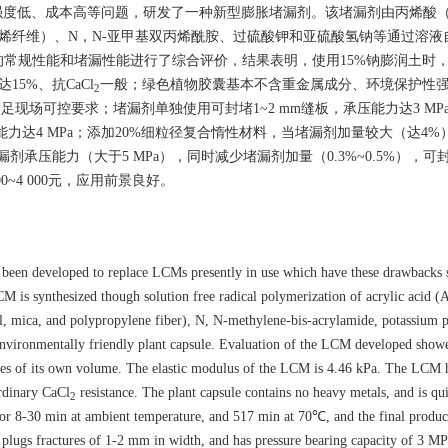
度低、成本高等问题，研发了一种新型膨胀堵漏剂。该堵漏剂由丙烯酸（
烯纤维）、N，N-亚甲基双丙烯酰胺、过硫酸钾和亚硫酸氢钠等通过溶液
常规性能和堵漏性能进行了综合评价，结果表明，使用15%钠膨润土时
达15%、抗CaCl
一般；绿色植物胶囊基本不含重金属成分、环境保护性
2
碎，可满足现场可控要求；堵漏剂单独使用可封堵1~2 mm缝板，承压能力达3 M
压能力达4 MPa；添加20%细粒径复合惰性材料，当堵漏剂加量较大（达4%
承压能力（大于5 MPa），同时减少堵漏剂加量（0.3%~0.5%），可封堵
~4 000元，应用前景良好。
 been developed to replace LCMs presently in use which have these drawbacks 
CM is synthesized though solution free radical polymerization of acrylic acid (
ll, mica, and polypropylene fiber), N, N-methylene-bis-acrylamide, potassium p
environmentally friendly plant capsule. Evaluation of the LCM developed showe
mes of its own volume. The elastic modulus of the LCM is 4.46 kPa. The LCM 
rdinary CaCl
resistance. The plant capsule contains no heavy metals, and is qui
2
 for 8-30 min at ambient temperature, and 517 min at 70℃, and the final produc
M plugs fractures of 1-2 mm in width, and has pressure bearing capacity of 3 