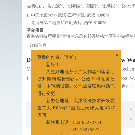
1
2
1
2
2
应春业
,
高元宏
,
段隆臣
,
刘鹏
,
汪洪民
,
蔡记
1. 中国地质大学(武汉)工程学院, 武汉 430074;
2. 青海省第二地质矿产勘查院, 西宁 810028
基金项目:
青海省科技厅项目“青海省东昆仑祁漫塔格地区岩心钻探堵漏技术研
详细信息
Development and Evaluation of a New Wat
x
尊敬的作者、读者：
1
2
YING Chunye
,
GAO Yuanhong
,
DUAN Longchen
您好！
1. School of Engineering, China University of Geosciences, W
为更好地服务于广大作者和读者，
提升期刊编辑部的办公效率和服务质
2. Second Geological Mineral Exploration Institute of Qingha
量，本刊编辑部办公地点及联系电话已
进行变更。
新办公地址：天津经济技术开发区
摘要
摘要
第二大街83号中国石油天津大厦A517
相关文章
房间
新联系电话：022-65278734