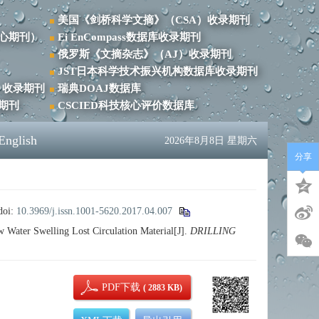
美国《剑桥科学文摘》（CSA）收录期刊
心期刊）
Ei EnCompass数据库收录期刊
俄罗斯《文摘杂志》（AJ）收录期刊
JST日本科学技术振兴机构数据库收录期刊
）收录期刊
瑞典DOAJ数据库
录期刊
CSCIED科技核心评价数据库
English
2026年8月8日 星期六
分享
doi:
10.3969/j.issn.1001-5620.2017.04.007
ter Swelling Lost Circulation Material[J].
DRILLING
PDF下载
( 2883 KB)