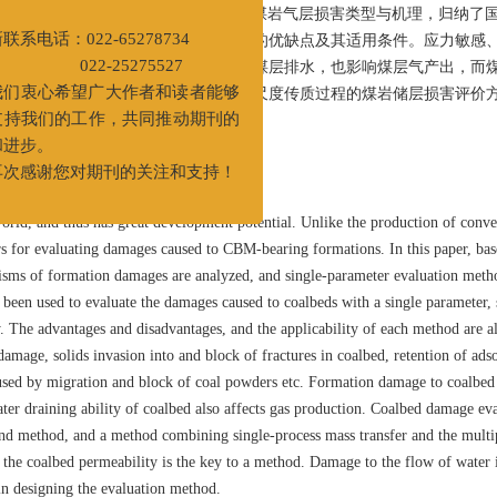
83号中国石油天津大厦A517
准与指标。基于煤岩气层特点，分析了煤岩气层损害类型与机理，归纳了
一环节损害评价方法，分析各评价方法的优缺点及其适用条件。应力敏感
电话：022-65278734
层主要损害类型；煤岩气层损害既影响煤层排水，也影响煤层气产出，而
2-25275527
不全面，亟待建立单一传质过程结合多尺度传质过程的煤岩储层损害评价
衷心希望广大作者和读者能够
相渗流能力的损害评价。
我们的工作，共同推动期刊的
度
/
综述
步。
感谢您对期刊的关注和支持！
rld, and thus has great development potential. Unlike the production of conven
s for evaluating damages caused to CBM-bearing formations. In this paper, bas
nisms of formation damages are analyzed, and single-parameter evaluation meth
een used to evaluate the damages caused to coalbeds with a single parameter, 
ly. The advantages and disadvantages, and the applicability of each method are a
amage, solids invasion into and block of fractures in coalbed, retention of ads
sed by migration and block of coal powders etc. Formation damage to coalbed
water draining ability of coalbed also affects gas production. Coalbed damage ev
ound method, and a method combining single-process mass transfer and the multi
f the coalbed permeability is the key to a method. Damage to the flow of water 
 in designing the evaluation method.