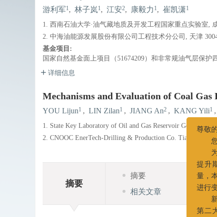
1
1
2
1
1
游利军
,
林子岚
,
江安
,
康毅力
,
崔凯潇
1. 西南石油大学·油气藏地质及开发工程国家重点实验室, 成都 
2. 中海油能源发展股份有限公司工程技术分公司, 天津 3004
基金项目:
国家自然基金面上项目（51674209）和非常规油气层保护四
详细信息
Mechanisms and Evaluation of Coal Gas
1
1
2
1
YOU Lijun
,
LIN Zilan
,
JIANG An
,
KANG Yili
1. State Key Laboratory of Oil and Gas Reservoir Geology and
2. CNOOC EnerTech-Drilling & Production Co. Tianjin 3004
尊敬的作
您好
为更
摘要
提升期
摘要
量，本刊
相关文章
进行变更
新办