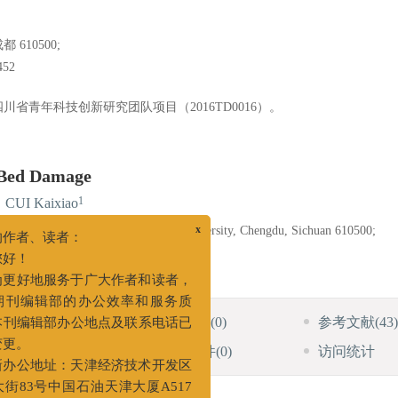
610500;
52
川省青年科技创新研究团队项目（2016TD0016）。
 Bed Damage
1
,
CUI Kaixiao
 Exploitation, Southwest Petroleum University, Chengdu, Sichuan 610500;
x
52
者、读者：
！
好地服务于广大作者和读者，
HTML全文
图
(0)
表
(0)
参考文献
(43)
刊编辑部的办公效率和服务质
编辑部办公地点及联系电话已
施引文献
(5)
资源附件
(0)
访问统计
。
公地址：天津经济技术开发区