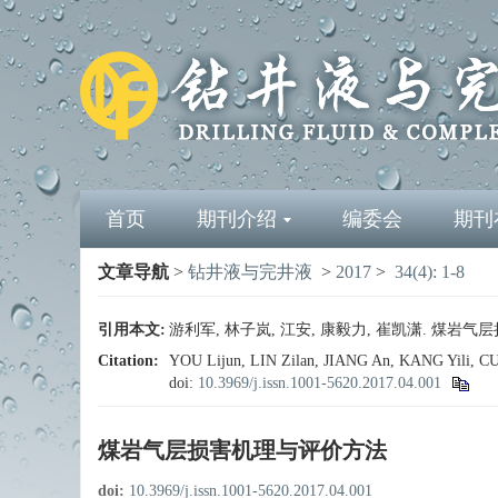
首页
期刊介绍
编委会
期刊
文章导航
>
钻井液与完井液
>
2017
>
34(4): 1-8
引用本文:
游利军, 林子岚, 江安, 康毅力, 崔凯潇. 煤岩气层损害机
Citation:
YOU Lijun, LIN Zilan, JIANG An, KANG Yili, CUI
doi:
10.3969/j.issn.1001-5620.2017.04.001
煤岩气层损害机理与评价方法
doi:
10.3969/j.issn.1001-5620.2017.04.001