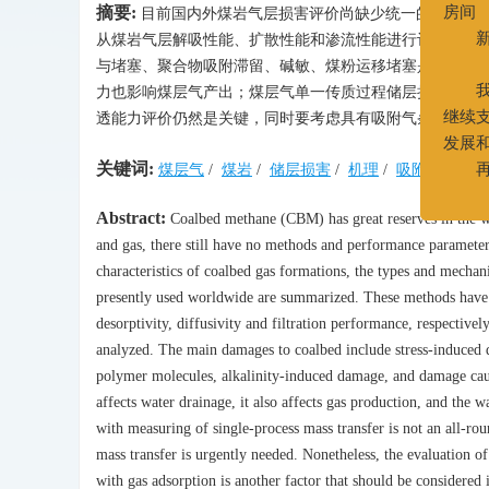
摘要:
第二大街
目前国内外煤岩气层损害评价尚缺少统一的评价标
房间
从煤岩气层解吸性能、扩散性能和渗流性能进行评价的单
新联系
与堵塞、聚合物吸附滞留、碱敏、煤粉运移堵塞是煤岩气
02
力也影响煤层气产出；煤层气单一传质过程储层损害评价
我们
透能力评价仍然是关键，同时要考虑具有吸附气条件下水
继续支持
关键词:
煤层气
/
煤岩
/
储层损害
/
机理
/
吸附
/
多尺
发展和进
再次
Abstract:
Coalbed methane (CBM) has great reserves in the wo
and gas, there still have no methods and performance parameter
characteristics of coalbed gas formations, the types and mecha
presently used worldwide are summarized. These methods have b
desorptivity, diffusivity and filtration performance, respective
analyzed. The main damages to coalbed include stress-induced d
polymer molecules, alkalinity-induced damage, and damage cau
affects water drainage, it also affects gas production, and the 
with measuring of single-process mass transfer is not an all-r
mass transfer is urgently needed. Nonetheless, the evaluation o
with gas adsorption is another factor that should be considered