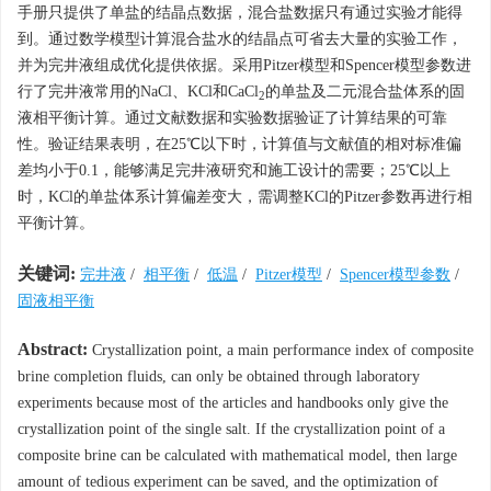
手册只提供了单盐的结晶点数据，混合盐数据只有通过实验才能得
到。通过数学模型计算混合盐水的结晶点可省去大量的实验工作，
并为完井液组成优化提供依据。采用Pitzer模型和Spencer模型参数进
行了完井液常用的NaCl、KCl和CaCl
的单盐及二元混合盐体系的固
2
液相平衡计算。通过文献数据和实验数据验证了计算结果的可靠
性。验证结果表明，在25℃以下时，计算值与文献值的相对标准偏
差均小于0.1，能够满足完井液研究和施工设计的需要；25℃以上
时，KCl的单盐体系计算偏差变大，需调整KCl的Pitzer参数再进行相
平衡计算。
关键词:
完井液
/
相平衡
/
低温
/
Pitzer模型
/
Spencer模型参数
/
固液相平衡
Abstract:
Crystallization point, a main performance index of composite
brine completion fluids, can only be obtained through laboratory
experiments because most of the articles and handbooks only give the
crystallization point of the single salt. If the crystallization point of a
composite brine can be calculated with mathematical model, then large
amount of tedious experiment can be saved, and the optimization of