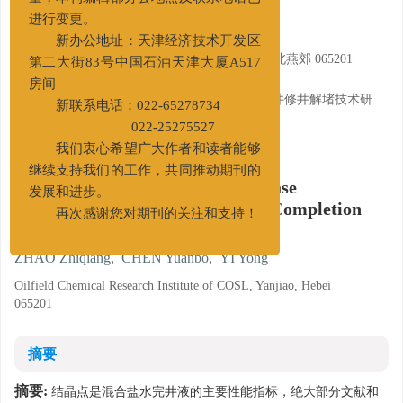
量，本刊编辑部办公地点及联系电话已
doi:
10.3969/j.issn.1001-5620.2017.02.023
进行变更。
赵志强
,
陈缘博
,
易勇
新办公地址：天津经济技术开发区
中海油田服务股份有限公司油田化学研究院, 河北燕郊 065201
第二大街83号中国石油天津大厦A517
基金项目:
房间
中海油田服务股份有限公司项目"南海西部油水井修井解堵技术研
新联系电话：022-65278734
究"（YHB15YF001）。
022-25275527
详细信息
我们衷心希望广大作者和读者能够
继续支持我们的工作，共同推动期刊的
Calculating Low Temperature Phase
发展和进步。
Equilibrium of NaCl-KCl-CaCl
Completion
2
再次感谢您对期刊的关注和支持！
Fluid Based on Pitzer Model
ZHAO Zhiqiang
,
CHEN Yuanbo
,
YI Yong
Oilfield Chemical Research Institute of COSL, Yanjiao, Hebei
065201
摘要
摘要:
结晶点是混合盐水完井液的主要性能指标，绝大部分文献和