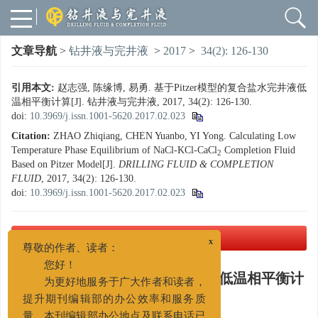
文章导航
>
钻井液与完井液
>
2017
>
34(2): 126-130
引用本文:
赵志强, 陈缘博, 易勇. 基于Pitzer模型的复合盐水完井液低
温相平衡计算[J]. 钻井液与完井液, 2017, 34(2): 126-130.
doi:
10.3969/j.issn.1001-5620.2017.02.023
Citation:
ZHAO Zhiqiang, CHEN Yuanbo, YI Yong. Calculating Low
Temperature Phase Equilibrium of NaCl-KCl-CaCl
Completion Fluid
2
Based on Pitzer Model[J].
DRILLING FLUID & COMPLETION
FLUID
, 2017, 34(2): 126-130.
doi:
10.3969/j.issn.1001-5620.2017.02.023
PDF下载
( 2609 KB)
x
尊敬的作者、读者：
您好！
基于Pitzer模型的复合盐水完井液低温相平衡计
为更好地服务于广大作者和读者，
算
提升期刊编辑部的办公效率和服务质