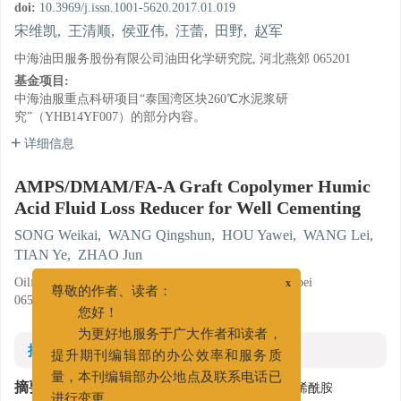
doi:
10.3969/j.issn.1001-5620.2017.01.019
宋维凯
,
王清顺
,
侯亚伟
,
汪蕾
,
田野
,
赵军
中海油田服务股份有限公司油田化学研究院, 河北燕郊 065201
基金项目:
中海油服重点科研项目“泰国湾区块260℃水泥浆研
究”（YHB14YF007）的部分内容。
详细信息
AMPS/DMAM/FA-A Graft Copolymer Humic
Acid Fluid Loss Reducer for Well Cementing
SONG Weikai
,
WANG Qingshun
,
HOU Yawei
,
WANG Lei
,
TIAN Ye
,
ZHAO Jun
Oilfield Chemistry R & D Institute, COSL, Yanjiao, Hebei
x
065201
尊敬的作者、读者：
您好！
为更好地服务于广大作者和读者，
摘要
提升期刊编辑部的办公效率和服务质
摘要:
采用自由基聚合法将AMPS、N，N-二甲基丙烯酰胺
量，本刊编辑部办公地点及联系电话已