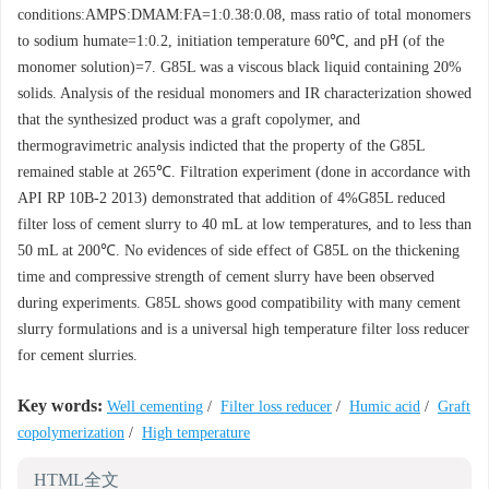
conditions:AMPS:DMAM:FA=1:0.38:0.08, mass ratio of total monomers
to sodium humate=1:0.2, initiation temperature 60℃, and pH (of the
monomer solution)=7. G85L was a viscous black liquid containing 20%
solids. Analysis of the residual monomers and IR characterization showed
that the synthesized product was a graft copolymer, and
thermogravimetric analysis indicted that the property of the G85L
remained stable at 265℃. Filtration experiment (done in accordance with
API RP 10B-2 2013) demonstrated that addition of 4%G85L reduced
filter loss of cement slurry to 40 mL at low temperatures, and to less than
50 mL at 200℃. No evidences of side effect of G85L on the thickening
time and compressive strength of cement slurry have been observed
during experiments. G85L shows good compatibility with many cement
slurry formulations and is a universal high temperature filter loss reducer
for cement slurries.
Key words:
Well cementing
/
Filter loss reducer
/
Humic acid
/
Graft
copolymerization
/
High temperature
HTML全文