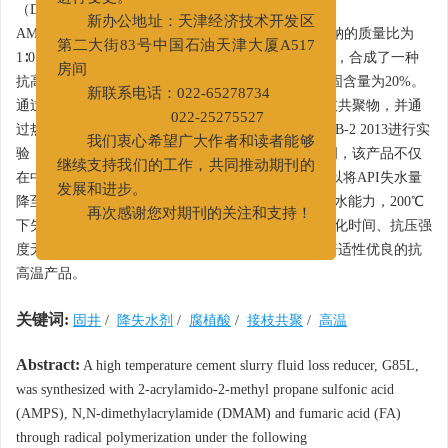
（DMAM）、反丁烯二酸（FA）进行接枝共聚，在
进行变更。
AMPS∶DMAM∶FA为1∶0.38∶0.08，单体总量与腐值酸钠的质量比为
新办公地址：天津经济技术开发区
1∶0.2、引发温度为60℃，单体溶液的pH为7的条件下，合成了一种
第二大街83号中国石油天津大厦A517
抗高温油井水泥降失水剂G85L，为黑色黏稠液体，固含量为20%。
房间
通过单体残留分析与红外表征证明了合成产物为接枝共聚物，并通
新联系电话：022-65278734
过热重分析证明该产品抗温达265℃。参考API RP 10B-2 2013进行实
022-25275527
验，评价了该产品在水泥浆中的各项性能，结果表明，该产品不仅
我们衷心希望广大作者和读者能够
在中低温有较好的控制失水能力，当加量为4%时可以将API失水量
继续支持我们的工作，共同推动期刊的
降至40 mL，而且在高温条件下也具有较强的控制失水能力，200℃
发展和进步。
下失水量可以控制在50 mL以内，并且对水泥浆的稠化时间、抗压强
再次感谢您对期刊的关注和支持！
度无副作用，与多种水泥浆体系配伍性好，是一种普适性优良的抗
高温产品。
关键词:
固井
/
降失水剂
/
腐植酸
/
接枝共聚
/
高温
Abstract:
A high temperature cement slurry fluid loss reducer, G85L,
was synthesized with 2-acrylamido-2-methyl propane sulfonic acid
(AMPS), N,N-dimethylacrylamide (DMAM) and fumaric acid (FA)
through radical polymerization under the following