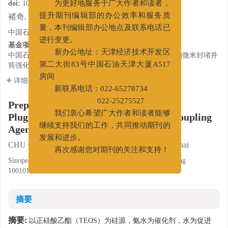
doi:
10.3969/j.issn.1001-5620.2016.04.009
为更好地服务于广大作者和读者，
褚奇
,
杨枝
,
李涛
,
薛玉志
,
刘四海
提升期刊编辑部的办公效率和服务质
量，本刊编辑部办公地点及联系电话已
中国石化石油工程技术研究院, 北京 100101
进行变更。
基金项目:
中国石油化工股份有限公司科技攻关项目“微裂隙地层纳微米封堵井
新办公地址：天津经济技术开发区
筒强化技术”（P14100）。
第二大街83号中国石油天津大厦A517
详细信息
房间
新联系电话：022-65278734
Preparation and Analyses of Nano SiO
022-25275527
2
Plugging Agent Modified with Silane Coupling
我们衷心希望广大作者和读者能够
Agent
继续支持我们的工作，共同推动期刊的
发展和进步。
CHU Qi
,
YANG Zhi
,
LI Tao
,
XUE Yuzhi
,
LIU Sihai
再次感谢您对期刊的关注和支持！
Sinopec Research Institute of Petroleum Engineering, Beijing
100101
摘要
摘要:
以正硅酸乙酯（TEOS）为硅源，氨水为催化剂，水为促进