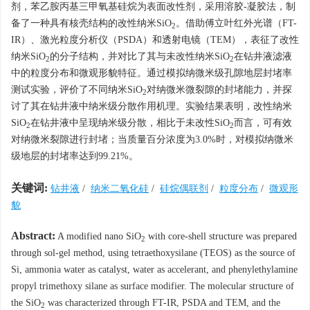
剂，苯乙胺丙基三甲氧基硅烷为表面改性剂，采用溶胶-凝胶法，制
备了一种具有核壳结构的改性纳米SiO
。借助傅立叶红外光谱（FT-
2
IR）、激光粒度分析仪（PSDA）和透射电镜（TEM），表征了改性
纳米SiO
的分子结构，并对比了其与未改性纳米SiO
在钻井液滤液
2
2
中的粒度分布和微观形貌特征。通过模拟纳微米级孔隙地层封堵率
测试实验，评价了不同纳米SiO
对纳微米微裂隙的封堵能力，并探
2
讨了其在钻井液中纳米级分散作用机理。实验结果表明，改性纳米
SiO
在钻井液中呈现纳米级分散，相比于未改性SiO
而言，可有效
2
2
对纳微米裂隙进行封堵；当质量百分浓度为3.0%时，对模拟纳微米
级地层的封堵率达到99.21%。
关键词:
钻井液
/
纳米二氧化硅
/
硅烷偶联剂
/
粒度分布
/
微观形
貌
Abstract:
A modified nano SiO
with core-shell structure was prepared
2
through sol-gel method, using tetraethoxysilane (TEOS) as the source of
Si, ammonia water as catalyst, water as accelerant, and phenylethylamine
propyl trimethoxy silane as surface modifier. The molecular structure of
the SiO
was characterized through FT-IR, PSDA and TEM, and the
2