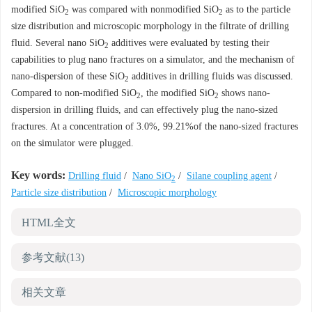
modified SiO
was compared with nonmodified SiO
as to the particle
2
2
size distribution and microscopic morphology in the filtrate of drilling
fluid. Several nano SiO
additives were evaluated by testing their
2
capabilities to plug nano fractures on a simulator, and the mechanism of
nano-dispersion of these SiO
additives in drilling fluids was discussed.
2
Compared to non-modified SiO
, the modified SiO
shows nano-
2
2
dispersion in drilling fluids, and can effectively plug the nano-sized
fractures. At a concentration of 3.0%, 99.21%of the nano-sized fractures
on the simulator were plugged.
Key words:
Drilling fluid
/
Nano SiO
/
Silane coupling agent
/
2
Particle size distribution
/
Microscopic morphology
HTML全文
参考文献
(13)
相关文章