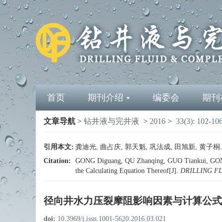
首页
期刊介绍
编委会
期刊
文章导航
>
钻井液与完井液
>
2016
>
33(3): 102-10
引用本文:
龚迪光, 曲占庆, 郭天魁, 巩法成, 田旭新, 黄子桐. 
Citation:
GONG Diguang, QU Zhanqing, GUO Tiankui, GONG Fa
the Calculating Equation Thereof[J].
DRILLING F
径向井水力压裂摩阻影响因素与计算公式
doi:
10.3969/j.issn.1001-5620.2016.03.021