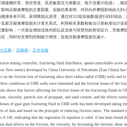
可调速螺杆泵、变径管道、高灵敏度压力测量仪、电子流量计组成），模
了影响压裂液摩阻的主要因素。实验结果表明，对径向井摩阻影响由大到
规律各有不同。采用降阻比原理，通过对322组实验数据进行回归拟合，
瓜胶压裂液摩阻损失计算关系式。利用相关系数检验法计算标准估计误差为0
双重影响：一方面会增加流体内部以及流体与管壁间的剪切应力，导致摩
效应，同时对支撑剂控制能力增强，促使压裂液摩阻损失减小。
力压裂
/
压裂液
/
正交实验
tion testing controller, fracturing fluid distributor, speed-controllable screw 
ectric flow meter) developed by China University of Petroleum (East China) has 
 on the friction loss of fracturing ultra-short radius radial (URR) wells and to
e flow conditions in URR wells were simulated and the friction losses of the fra
lts shows that factors affecting the friction losses of the fracturing fluids in 
ate, viscosity, particle size of proppant, and sand content, and the effects varie
on losses of guar gum fracturing fluid in URR wells has been developed taking in
ts of data and based on the principle of reducing friction ratios. The standard e
s 0.140, indicating that the regression fit equation is valid. It has been found 
s dual effects on the friction; the viscosity, by increasing the intrinsic shear st