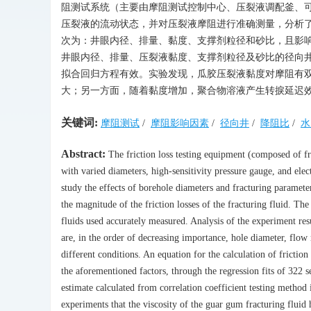
阻测试系统（主要由摩阻测试控制中心、压裂液调配釜、
压裂液的流动状态，并对压裂液摩阻进行准确测量，分析
次为：井眼内径、排量、黏度、支撑剂粒径和砂比，且影响
井眼内径、排量、压裂液黏度、支撑剂粒径及砂比的径向井
拟合回归方程有效。实验发现，瓜胶压裂液黏度对摩阻有
大；另一方面，随着黏度增加，聚合物溶液产生转捩延迟
关键词:
摩阻测试
/
摩阻影响因素
/
径向井
/
降阻比
/
水
Abstract:
The friction loss testing equipment (composed of fric
with varied diameters, high-sensitivity pressure gauge, and el
study the effects of borehole diameters and fracturing parameters
the magnitude of the friction losses of the fracturing fluid. Th
fluids used accurately measured. Analysis of the experiment resu
are, in the order of decreasing importance, hole diameter, flow r
different conditions. An equation for the calculation of fricti
the aforementioned factors, through the regression fits of 322 se
estimate calculated from correlation coefficient testing method i
experiments that the viscosity of the guar gum fracturing fluid ha