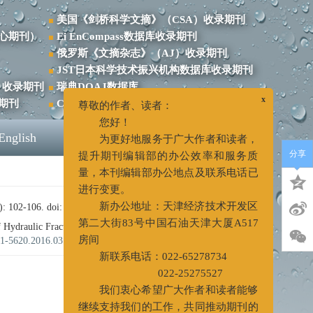
美国《剑桥科学文摘》（CSA）收录期刊
心期刊）
Ei EnCompass数据库收录期刊
俄罗斯《文摘杂志》（AJ）收录期刊
JST日本科学技术振兴机构数据库收录期刊
）收录期刊
瑞典DOAJ数据库
录期刊
CSCIED科技核心评价数据库
x
尊敬的作者、读者：
English
2026年8月6日 星期四
您好！
分享
为更好地服务于广大作者和读者，
提升期刊编辑部的办公效率和服务质
量，本刊编辑部办公地点及联系电话已
02-106.
doi:
10.3969/j.issn.1001-5620.2016.03.021
进行变更。
新办公地址：天津经济技术开发区
raulic Fracturing in Ultra-short Radius Radial Wells and
01-5620.2016.03.021
第二大街83号中国石油天津大厦A517
房间
新联系电话：022-65278734
PDF下载
( 1251 KB)
022-25275527
我们衷心希望广大作者和读者能够