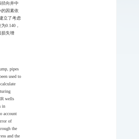
拟径向井中
小的因素依
建立了考虑
.140，
阻损失增
pump, pipes
been used to
 calculate
cturing
URR wells
s in
to account
rror of
through the
ress and the