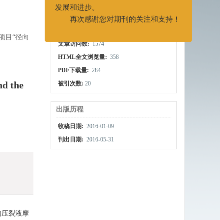
XML下载
导出引用
点击查看大图
继续支持我们的工作，共同推动期刊的
发展和进步。
计量
再次感谢您对期刊的关注和支持！
项目“径向
文章访问数:
1574
HTML全文浏览量:
358
PDF下载量:
284
nd the
被引次数:
20
出版历程
收稿日期:
2016-01-09
刊出日期:
2016-05-31
的压裂液摩