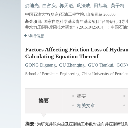
龚迪光
,
曲占庆
,
郭天魁
,
巩法成
,
田旭新
,
黄子桐
中国石油大学(华东)石油工程学院, 山东青岛 266580
基金项目:
国家自然科学基金青年基金项目“径向钻孔引导水力
井水力压裂降摩阻技术研究”（201510425014）；中国石
详细信息
Factors Affecting Friction Loss of Hydrau
Calculating Equation Thereof
GONG Diguang
,
QU Zhanqing
,
GUO Tiankui
,
GONG
School of Petroleum Engineering, China University of Petro
摘要
摘要
相关文章
摘要:
为研究井眼内径及压裂施工参数对径向井压裂摩阻